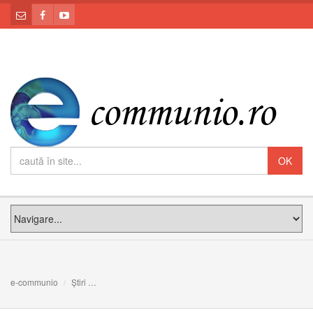
e-communio
Știri
INVITAȚI DE CINSTE: Meditația PS Claudiu la Duminica 