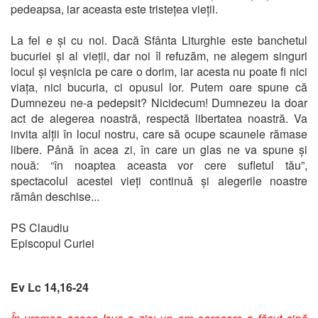
pedeapsa, iar aceasta este tristețea vieții.
La fel e și cu noi. Dacă Sfânta Liturghie este banchetul
bucuriei și al vieții, dar noi îl refuzăm, ne alegem singuri
locul și veșnicia pe care o dorim, iar acesta nu poate fi nici
viața, nici bucuria, ci opusul lor. Putem oare spune că
Dumnezeu ne-a pedepsit? Nicidecum! Dumnezeu ia doar
act de alegerea noastră, respectă libertatea noastră. Va
invita alții în locul nostru, care să ocupe scaunele rămase
libere. Până în acea zi, în care un glas ne va spune și
nouă: “în noaptea aceasta vor cere sufletul tău”,
spectacolul acestei vieți continuă și alegerile noastre
rămân deschise...
PS Claudiu
Episcopul Curiei
Ev Lc 14,16-24