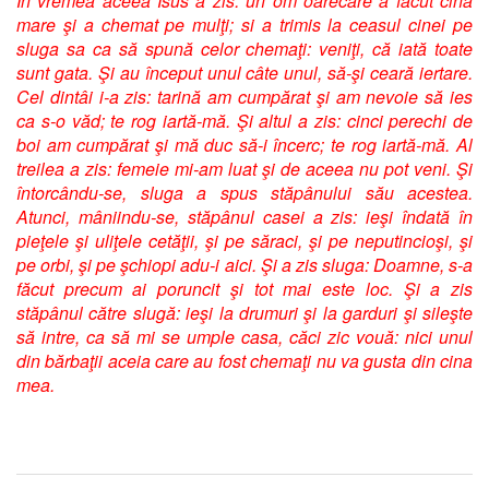
În vremea aceea Isus a zis: un om oarecare a făcut cină
mare şi a chemat pe mulţi; si a trimis la ceasul cinei pe
sluga sa ca să spună celor chemaţi: veniţi, că iată toate
sunt gata. Şi au început unul câte unul, să-şi ceară iertare.
Cel dintâi i-a zis: tarină am cumpărat şi am nevoie să ies
ca s-o văd; te rog iartă-mă. Şi altul a zis: cinci perechi de
boi am cumpărat şi mă duc să-i încerc; te rog iartă-mă. Al
treilea a zis: femeie mi-am luat şi de aceea nu pot veni. Şi
întorcându-se, sluga a spus stăpânului său acestea.
Atunci, mâniindu-se, stăpânul casei a zis: ieşi îndată în
pieţele şi uliţele cetăţii, şi pe săraci, şi pe neputincioşi, şi
pe orbi, şi pe şchiopi adu-i aici. Şi a zis sluga: Doamne, s-a
făcut precum ai poruncit şi tot mai este loc. Şi a zis
stăpânul către slugă: ieşi la drumuri şi la garduri şi sileşte
să intre, ca să mi se umple casa, căci zic vouă: nici unul
din bărbaţii aceia care au fost chemaţi nu va gusta din cina
mea.