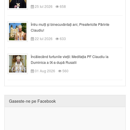
25 Iul 2026
658
Întru mulți și binecuvântați ani, Preafericite Părinte
Claudiu!
22 Iul 2026
633
Încălecând furtunile vieții: Meditația PF Claudiu la
Duminica a IX-a după Rusalii
01 Aug 2026
560
Gaseste-ne pe Facebook