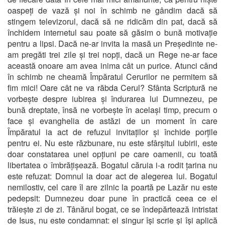
oaspeți de vază și noi în schimb ne gândim dacă să
stingem televizorul, dacă să ne ridicăm din pat, dacă să
închidem internetul sau poate să găsim o bună motivație
pentru a lipsi. Dacă ne-ar invita la masă un Președinte ne-
am pregăti trei zile și trei nopți, dacă un Rege ne-ar face
această onoare am avea inima cât un purice. Atunci când
în schimb ne cheamă Împăratul Cerurilor ne permitem să
fim mici! Oare cât ne va răbda Cerul? Sfânta Scriptură ne
vorbește despre iubirea și îndurarea lui Dumnezeu, pe
bună dreptate, însă ne vorbește în același timp, precum o
face și evanghelia de astăzi de un moment în care
Împăratul ia act de refuzul invitaților și închide porțile
pentru ei. Nu este răzbunare, nu este sfârșitul iubirii, este
doar constatarea unei opțiuni pe care oamenii, cu toată
libertatea o îmbrățișează. Bogatul căruia i-a rodit țarina nu
este refuzat: Domnul ia doar act de alegerea lui. Bogatul
nemilostiv, cel care îl are zilnic la poartă pe Lazăr nu este
pedepsit: Dumnezeu doar pune în practică ceea ce el
trăiește zi de zi. Tânărul bogat, ce se îndepărtează intristat
de Isus, nu este condamnat: el singur își scrie și își aplică