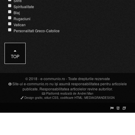
Sfinti
Spiritualitate
Blaj
Rugaciuni
Vatican
Personalitati Greco-Catolice
TOP
© 2018 -
e-communio.ro
- Toate drepturile rezervate
Site-ul e-communio.ro nu își asumă responsabilitatea pentru articolele
publicate. Responsabilitatea articolelor revine autorilor.
Platformă realizată de Andrei Man
Design grafic
,
stiluri CSS
,
codificare HTML
:
MEDIAGRANDESIGN