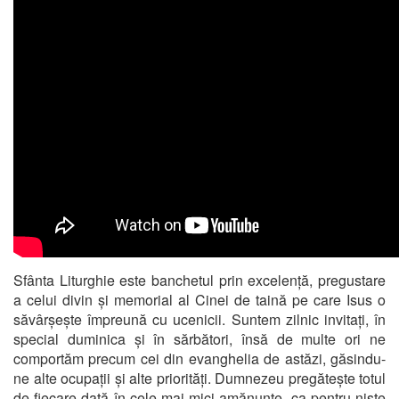
Sfânta Liturghie este banchetul prin excelență, pregustare
a celui divin și memorial al Cinei de taină pe care Isus o
săvârșește împreună cu ucenicii. Suntem zilnic invitați, în
special duminica și în sărbători, însă de multe ori ne
comportăm precum cei din evanghelia de astăzi, găsindu-
ne alte ocupații și alte priorități. Dumnezeu pregătește totul
de fiecare dată în cele mai mici amănunte, ca pentru niște