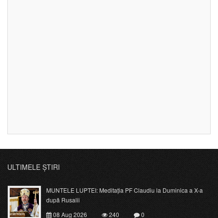
ULTIMELE ȘTIRI
MUNTELE LUPTEI: Meditația PF Claudiu la Duminica a X-a
după Rusalii
08 Aug 2026
240
0