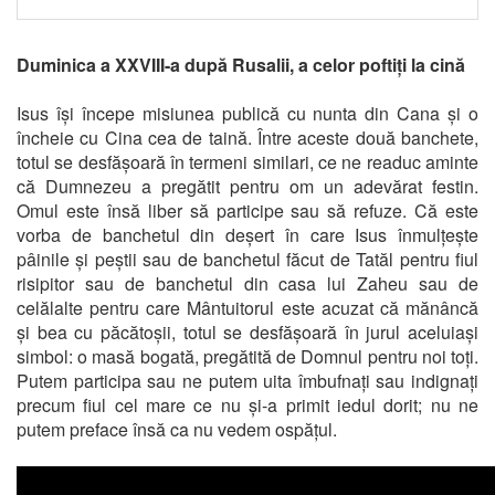
Duminica a XXVIII-a după Rusalii, a celor poftiți la cină
Isus își începe misiunea publică cu nunta din Cana și o
încheie cu Cina cea de taină. Între aceste două banchete,
totul se desfășoară în termeni similari, ce ne readuc aminte
că Dumnezeu a pregătit pentru om un adevărat festin.
Omul este însă liber să participe sau să refuze. Că este
vorba de banchetul din deșert în care Isus înmulțește
pâinile și peștii sau de banchetul făcut de Tatăl pentru fiul
risipitor sau de banchetul din casa lui Zaheu sau de
celălalte pentru care Mântuitorul este acuzat că mănâncă
și bea cu păcătoșii, totul se desfășoară în jurul aceluiași
simbol: o masă bogată, pregătită de Domnul pentru noi toți.
Putem participa sau ne putem uita îmbufnați sau indignați
precum fiul cel mare ce nu și-a primit iedul dorit; nu ne
putem preface însă ca nu vedem ospățul.