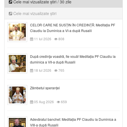
Cele mai vizualizate știri / 30 zile
Cele mai vizualizate știri
CELOR CARE NE SUSȚIN ÎN CREDINȚĂ: Meditația PF
Claudiu la Duminica a VI-a după Rusalii
11 Iul 2026
808
După credinţa voastră, fie vouă! Meditația PF Claudiu la
duminica a VII-a după Rusalii
18 Iul 2026
765
Zâmbetul speranței
05 Aug 2026
659
Adevăratul banchet: Meditația PF Claudiu la Duminica a
VIII-a după Rusalii