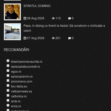
SFÂNTUL DOMINIC
08 Aug 2026
113
0
Papa, în dialog cu tinerii la Assisi: Să construim o civilizație a
iubirii
07 Aug 2026
201
0
RECOMANDĂRI
bisericaromanaunita.ro
episcopiabucuresti.ro
egco.ro
episcopiamm.ro
pioromeno.com
bru-italia.eu
vaticannews.va
catholica.ro
arcb.ro
ercis.ro
radiomaria.ro