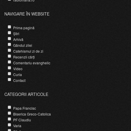
NAVIGARE ÎN WEBSITE
Prima pagină
Știri
Arhivă
Gândul zilei
Catehismul zi de zi
Recenzii cărți
Comentariu evanghelic
Video
Curia
Contact
CATEGORII ARTICOLE
Papa Francisc
Biserica Greco-Catolica
PF Claudiu
Varia