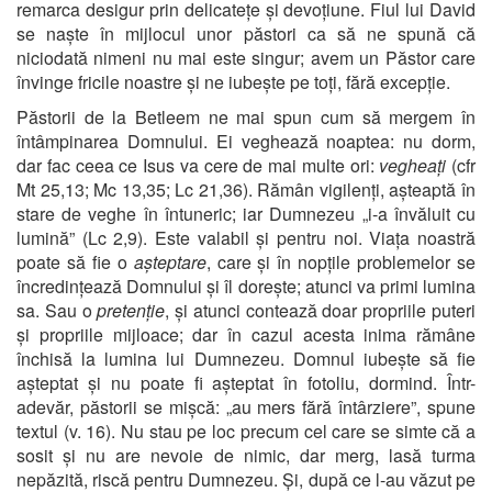
remarca desigur prin delicatețe și devoțiune. Fiul lui David
se naște în mijlocul unor păstori ca să ne spună că
niciodată nimeni nu mai este singur; avem un Păstor care
învinge fricile noastre și ne iubește pe toți, fără excepție.
Păstorii de la Betleem ne mai spun cum să mergem în
întâmpinarea Domnului. Ei veghează noaptea: nu dorm,
dar fac ceea ce Isus va cere de mai multe ori:
vegheați
(cfr
Mt 25,13; Mc 13,35; Lc 21,36). Rămân vigilenți, așteaptă în
stare de veghe în întuneric; iar Dumnezeu „i-a învăluit cu
lumină” (Lc 2,9). Este valabil și pentru noi. Viața noastră
poate să fie o
așteptare
, care și în nopțile problemelor se
încredințează Domnului și îl dorește; atunci va primi lumina
sa. Sau o
pretenție
, și atunci contează doar propriile puteri
și propriile mijloace; dar în cazul acesta inima rămâne
închisă la lumina lui Dumnezeu. Domnul iubește să fie
așteptat și nu poate fi așteptat în fotoliu, dormind. Într-
adevăr, păstorii se mișcă: „au mers fără întârziere”, spune
textul (v. 16). Nu stau pe loc precum cel care se simte că a
sosit și nu are nevoie de nimic, dar merg, lasă turma
nepăzită, riscă pentru Dumnezeu. Și, după ce l-au văzut pe