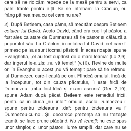
cere să ne ridicăm repede de la masă pentru a servi, ca
pâini frânte pentru alții. Să ne întrebăm: la Crăciun, eu
frâng pâinea mea cu cel care nu are?
2). După Betleem, casa pâinii, să medităm despre Betleem
cetatea lui David
. Acolo David, când era copil și păstor, a
fost ales ca atare de Dumnezeu să fie păstor și călăuză a
poporului său. La Crăciun, în cetatea lui David, cei care îl
primesc pe Isus sunt tocmai păstorii. În acea noapte, spune
Evanghelia, „ei au fost cuprinși de o mare teamă” (Lc 2,9),
dar îngerul le-a zis: „nu vă temeți” (v.10). Revine de multe
ori în Evanghelie acest „nu vă temeți”: pare să fie refrenul
lui Dumnezeu care-l caută pe om. Fiindcă omului, încă de
la începuturi, tot din cauza păcatului, îi este frică de
Dumnezeu: „mi-a fost frică și m-am ascuns” (Gen 3,10),
spune Adam după păcat. Betleem este remediul fricii,
pentru că în ciuda „nu-urilor” omului, acolo Dumnezeu îi
spune pentru totdeauna „da”: pentru totdeauna va fi
Dumnezeu-cu-noi. Și, deoarece prezența sa nu trezește
teamă, se face prunc plăpând.
Nu vă temeți
: nu este spus
unor sfinților, ci unor păstori, lume simplă, dar care nu se