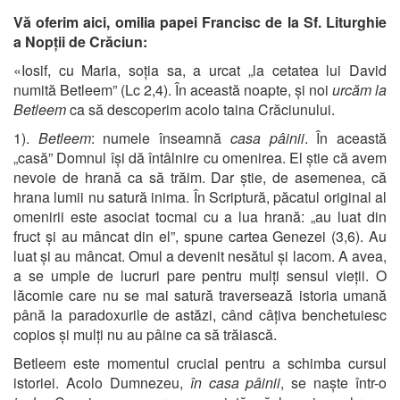
Vă oferim aici, omilia papei Francisc de la Sf. Liturghie
a Nopții de Crăciun:
«Iosif, cu Maria, soția sa, a urcat „la cetatea lui David
numită Betleem” (Lc 2,4). În această noapte, și noi
urcăm la
Betleem
ca să descoperim acolo taina Crăciunului.
1).
Betleem
: numele înseamnă
casa pâinii
. În această
„casă” Domnul își dă întâlnire cu omenirea. El știe că avem
nevoie de hrană ca să trăim. Dar știe, de asemenea, că
hrana lumii nu satură inima. În Scriptură, păcatul original al
omenirii este asociat tocmai cu a lua hrană: „au luat din
fruct și au mâncat din el”, spune cartea Genezei (3,6). Au
luat și au mâncat. Omul a devenit nesătul și lacom. A avea,
a se umple de lucruri pare pentru mulți sensul vieții. O
lăcomie care nu se mai satură traversează istoria umană
până la paradoxurile de astăzi, când câțiva benchetuiesc
copios și mulți nu au pâine ca să trăiască.
Betleem este momentul crucial pentru a schimba cursul
istoriei. Acolo Dumnezeu,
în casa pâinii
, se naște într-o