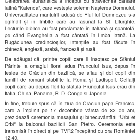
Celebrarea euharistică a început cu străvechea cântare
latină ”Kalenda”, care vestește solemn Nașterea Domnului.
Universalitatea mântuirii adusă de Fiul lui Dumnezeu s-a
oglindit și în limbile care au răsunat la Sf. Liturghie.
Lecturile biblice au fost proclamate în italiană și spaniolă,
pe când Evanghelia a fost cântată în limba latină. La
Rugăciunea credincioșilor, intențiile au fost făcute în
chineză, engleză, arabă, franceză și rusă.
De adăugat că, printre copiii care îl însoțesc pe Sfântul
Părinte la omagiul floral adus Pruncului Isus, depus în
Ieslea de Crăciun din bazilică, se aflau și doi copii din
familii de români stabilite la Roma și Ladispoli. Ceilalți
copii care au depus flori la statuia Pruncului Isus erau din
Italia, China, Panama, R. D. Congo și Japonia.
În fine, trebuie spus că în ziua de Crăciun papa Francisc,
care a împlinit pe 17 decembrie vârsta de 82 de ani,
prezidează ceremonia mesajului și binecuvântării ”Urbi et
Orbi” la balconul bazilicii San Pietro. Ceremonia este
transmisă în direct și pe TVR2 începând cu ora României
12.40.