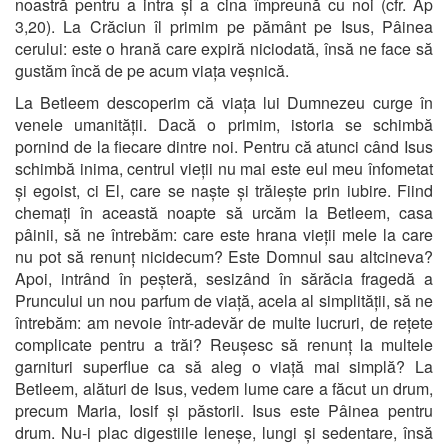
noastră pentru a intra și a cina împreună cu noi (cfr. Ap
3,20). La Crăciun îl primim pe pământ pe Isus, Pâinea
cerului: este o hrană care expiră niciodată, însă ne face să
gustăm încă de pe acum viața veșnică.
La Betleem descoperim că viața lui Dumnezeu curge în
venele umanității. Dacă o primim, istoria se schimbă
pornind de la fiecare dintre noi. Pentru că atunci când Isus
schimbă inima, centrul vieții nu mai este eul meu înfometat
și egoist, ci El, care se naște și trăiește prin iubire. Fiind
chemați în această noapte să urcăm la Betleem, casa
pâinii, să ne întrebăm: care este hrana vieții mele la care
nu pot să renunț nicidecum? Este Domnul sau altcineva?
Apoi, intrând în peșteră, sesizând în sărăcia fragedă a
Pruncului un nou parfum de viață, acela al simplității, să ne
întrebăm: am nevoie într-adevăr de multe lucruri, de rețete
complicate pentru a trăi? Reușesc să renunț la multele
garnituri superflue ca să aleg o viață mai simplă? La
Betleem, alături de Isus, vedem lume care a făcut un drum,
precum Maria, Iosif și păstorii. Isus este Pâinea pentru
drum. Nu-i plac digestiile leneșe, lungi și sedentare, însă