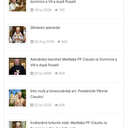
duminica a VII-a după Rusalii
18 Iul 2026
765
Zâmbetul speranței
05 Aug 2026
663
Adevăratul banchet: Meditația PF Claudiu la Duminica a
VIII-a după Rusalii
25 Iul 2026
658
Întru mulți și binecuvântați ani, Preafericite Părinte
Claudiu!
22 Iul 2026
636
Încălecând furtunile vieții: Meditația PF Claudiu la