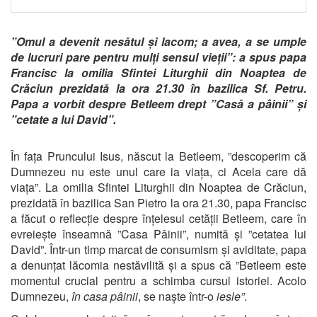
”Omul a devenit nesătul și lacom; a avea, a se umple
de lucruri pare pentru mulți sensul vieții”: a spus papa
Francisc la omilia Sfintei Liturghii din Noaptea de
Crăciun prezidată la ora 21.30 în bazilica Sf. Petru.
Papa a vorbit despre Betleem drept ”Casă a pâinii” și
”cetate a lui David”.
În fața Pruncului Isus, născut la Betleem, ”descoperim că
Dumnezeu nu este unul care ia viața, ci Acela care dă
viața”. La omilia Sfintei Liturghii din Noaptea de Crăciun,
prezidată în bazilica San Pietro la ora 21.30, papa Francisc
a făcut o reflecție despre înțelesul cetății Betleem, care în
evreiește înseamnă ”Casa Pâinii”, numită și ”cetatea lui
David”. Într-un timp marcat de consumism și aviditate, papa
a denunțat lăcomia nestăvilită și a spus că ”Betleem este
momentul crucial pentru a schimba cursul istoriei. Acolo
Dumnezeu,
în casa pâinii
, se naște într-o
iesle”
.