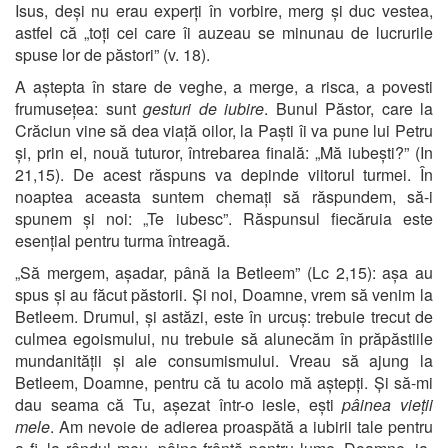
Isus, deși nu erau experți în vorbire, merg și duc vestea,
astfel că „toți cei care îi auzeau se minunau de lucrurile
spuse lor de păstori” (v. 18).
A aștepta în stare de veghe, a merge, a risca, a povesti
frumusețea: sunt
gesturi de iubire
. Bunul Păstor, care la
Crăciun vine să dea viață oilor, la Paști îi va pune lui Petru
și, prin el, nouă tuturor, întrebarea finală: „Mă iubești?” (In
21,15). De acest răspuns va depinde viitorul turmei. În
noaptea aceasta suntem chemați să răspundem, să-i
spunem și noi: „Te iubesc”. Răspunsul fiecăruia este
esențial pentru turma întreagă.
„Să mergem, așadar, până la Betleem” (Lc 2,15): așa au
spus și au făcut păstorii. Și noi, Doamne, vrem să venim la
Betleem. Drumul, și astăzi, este în urcuș: trebuie trecut de
culmea egoismului, nu trebuie să alunecăm în prăpăstiile
mundanității și ale consumismului. Vreau să ajung la
Betleem, Doamne, pentru că tu acolo mă aștepți. Și să-mi
dau seama că Tu, așezat într-o iesle, ești
pâinea vieții
mele
. Am nevoie de adierea proaspătă a iubirii tale pentru