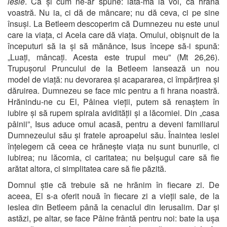
iesle
. Ca și cum ne-ar spune: iată-mă la voi, ca hrana
voastră. Nu ia, ci dă de mâncare; nu dă ceva, ci pe sine
însuși. La Betleem descoperim că Dumnezeu nu este unul
care ia viața, ci Acela care dă viața. Omului, obișnuit de la
începuturi să ia și să mănânce, Isus începe să-i spună:
„Luați, mâncați. Acesta este trupul meu” (Mt 26,26).
Trupușorul Pruncului de la Betleem lansează un nou
model de viață: nu devorarea și acapararea, ci împărțirea și
dăruirea. Dumnezeu se face mic pentru a fi hrana noastră.
Hrănindu-ne cu El, Pâinea vieții, putem să renaștem în
iubire și să rupem spirala avidității și a lăcomiei. Din „casa
pâinii”, Isus aduce omul acasă, pentru a deveni familiarul
Dumnezeului său și fratele aproapelui său. Înaintea ieslei
înțelegem că ceea ce hrănește viața nu sunt bunurile, ci
iubirea; nu lăcomia, ci caritatea; nu belșugul care să fie
arătat altora, ci simplitatea care să fie păzită.
Domnul știe că trebuie să ne hrănim în fiecare zi. De
aceea, El s-a oferit nouă în fiecare zi a vieții sale, de la
ieslea din Betleem până la cenaclul din Ierusalim. Dar și
astăzi, pe altar, se face Pâine frântă pentru noi: bate la ușa