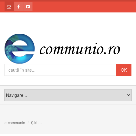
e-communio
Știri
Omul a devenit nesătul și lacom. Predica papei Francis