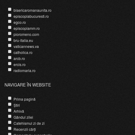
bisericaromanaunita.ro
episcopiabucuresti.ro
egco.ro
episcopiamm.ro
pioromeno.com
bru-italia.eu
vaticannews.va
catholica.ro
arcb.ro
ercis.ro
radiomaria.ro
NAVIGARE ÎN WEBSITE
Prima pagină
Știri
Arhivă
Gândul zilei
Catehismul zi de zi
Recenzii cărți