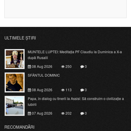
ULTIMELE ȘTIRI
MUNTELE LUPTEI: Meditația PF Claudiu la Duminica a X-a
după Rusalii
08 Aug 2026
250
0
SFÂNTUL DOMINIC
08 Aug 2026
113
0
Papa, în dialog cu tinerii la Assisi: Să construim o civilizație a
iubirii
07 Aug 2026
202
0
RECOMANDĂRI