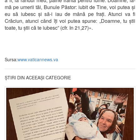
a fi, la rândul meu, pâine frântă pentru lume. Doamne, ia-
mă pe umerii tăi, Bunule Păstor: iubit de Tine, voi putea și
eu să iubesc și să-i iau de mână pe frați. Atunci va fi
Crăciun, atunci când îți voi putea spune: „Doamne, tu știi
toate, tu știi că te iubesc” (cfr. In 21,27)».
Sursa:
www.vaticannews.va
ȘTIRI DIN ACEEAȘI CATEGORIE