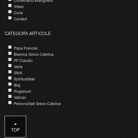
Comentariu evanghelic
Video
Curia
Contact
CATEGORII ARTICOLE
Papa Francisc
Biserica Greco-Catolica
PF Claudiu
Varia
Sfinti
Spiritualitate
Blaj
Rugaciuni
Vatican
Personalitati Greco-Catolice
TOP