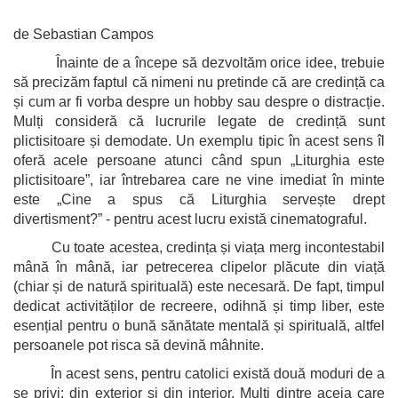
de Sebastian Campos
Înainte de a începe să dezvoltăm orice idee, trebuie
să precizăm faptul că nimeni nu pretinde că are credință ca
și cum ar fi vorba despre un hobby sau despre o distracție.
Mulți consideră că lucrurile legate de credință sunt
plictisitoare și demodate. Un exemplu tipic în acest sens îl
oferă acele persoane atunci când spun „Liturghia este
plictisitoare”, iar întrebarea care ne vine imediat în minte
este „Cine a spus că Liturghia servește drept
divertisment?” - pentru acest lucru există cinematograful.
Cu toate acestea, credința și viața merg incontestabil
mână în mână, iar petrecerea clipelor plăcute din viață
(chiar și de natură spirituală) este necesară. De fapt, timpul
dedicat activităților de recreere, odihnă și timp liber, este
esențial pentru o bună sănătate mentală și spirituală, altfel
persoanele pot risca să devină mâhnite.
În acest sens, pentru catolici există două moduri de a
se privi: din exterior și din interior. Mulți dintre aceia care