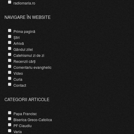
radiomaria.ro
NAVIGARE ÎN WEBSITE
Prima pagină
Știri
Arhivă
Gândul zilei
Catehismul zi de zi
Recenzii cărți
Comentariu evanghelic
Video
Curia
Contact
CATEGORII ARTICOLE
Papa Francisc
Biserica Greco-Catolica
PF Claudiu
Varia