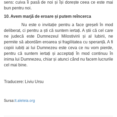
sens: cuiva îi pasă de noi și își dorește ceea ce este mai
bun pentru noi.
10. Avem marjă de eroare și putem reîncerca
Nu este o invitație pentru a face greșeli în mod
deliberat, ci pentru a ști că suntem iertați. A știi că cel care
ne judecă este Dumnezeul Milostivirii și al Iubirii, ne
permite să abordăm eroarea și fragilitatea cu speranță. A fi
copiii iubiți ai lui Dumnezeu este ceva ce nu vom pierde,
pentru că suntem iertați și acceptați în mod continuu în
inima lui Dumnezeu, chiar și atunci când nu facem lucrurile
cel mai bine.
Traducere: Liviu Ursu
Sursa:
it.aleteia.org