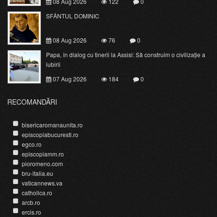
08 Aug 2026
122
0
SFÂNTUL DOMINIC
08 Aug 2026
76
0
Papa, în dialog cu tinerii la Assisi: Să construim o civilizație a
iubirii
07 Aug 2026
184
0
RECOMANDĂRI
bisericaromanaunita.ro
episcopiabucuresti.ro
egco.ro
episcopiamm.ro
pioromeno.com
bru-italia.eu
vaticannews.va
catholica.ro
arcb.ro
ercis.ro