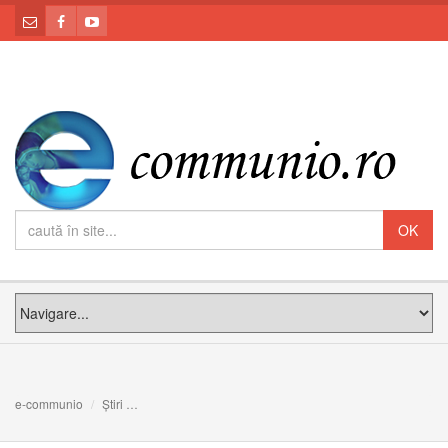
e-communio
Știri
Noi catolicii nu suntem plictisiți - 10 dovezi concludente