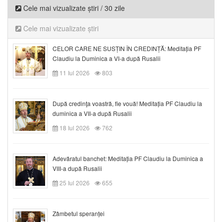
Cele mai vizualizate știri / 30 zile
Cele mai vizualizate știri
CELOR CARE NE SUSȚIN ÎN CREDINȚĂ: Meditația PF
Claudiu la Duminica a VI-a după Rusalii
11 Iul 2026
803
După credinţa voastră, fie vouă! Meditația PF Claudiu la
duminica a VII-a după Rusalii
18 Iul 2026
762
Adevăratul banchet: Meditația PF Claudiu la Duminica a
VIII-a după Rusalii
25 Iul 2026
655
Zâmbetul speranței