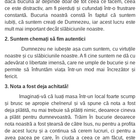
dacă bucuria ar depinde doar de tot ceea ce facem, ceea
ce este distractiv, am fi pierduți și cufundați într-o frustrare
constantă. Bucuria noastră constă în faptul că suntem
iubiți, că suntem creați de Dumnezeu, iar acest lucru este
mult mai important decât slăbiciunile noastre.
2. Suntem chemați să fim autentici
Dumnezeu ne iubește așa cum suntem, cu virtuțile
noastre și cu slăbiciunile noastre. A fi cine suntem ne dă cu
adevărat o libertate imensă, care ne umple de bucurie și ne
permite să înfruntăm viața într-un mod mai încrezător și
fericit.
3. Nota a fost deja achitată!
Imaginați-vă că luați masa într-un local foarte scump
și brusc se apropie chelnerul și vă spune că nota a fost
deja plătită, nu mai trebuie să plătiți nimic, deoarece cineva
a plătit pentru dumnevoastră. Trăim în bucurie deoarece
nota noastră a fost ștearsă de către Isus, nu pentru a profita
de acest lucru și a continua să cerem lucruri, ci pentru a
avea pacea pe care, în ciuda a ceea ce am făcut, este