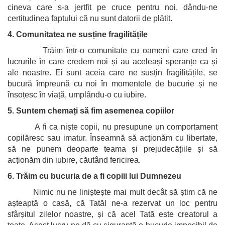
cineva care s-a jertfit pe cruce pentru noi, dându-ne
certitudinea faptului că nu sunt datorii de plătit.
4. Comunitatea ne susține fragilitățile
Trăim într-o comunitate cu oameni care cred în
lucrurile în care credem noi și au aceleași speranțe ca și
ale noastre. Ei sunt aceia care ne susțin fragilitățile, se
bucură împreună cu noi în momentele de bucurie și ne
însoțesc în viață, umplându-o cu iubire.
5. Suntem chemați să fim asemenea copiilor
A fi ca niște copii, nu presupune un comportament
copilăresc sau imatur. Înseamnă să acționăm cu libertate,
să ne punem deoparte teama și prejudecățiile și să
acționăm din iubire, căutând fericirea.
6. Trăim cu bucuria de a fi copiii lui Dumnezeu
Nimic nu ne liniștește mai mult decât să știm că ne
așteaptă o casă, că Tatăl ne-a rezervat un loc pentru
sfârșitul zilelor noastre, și că acel Tată este creatorul a