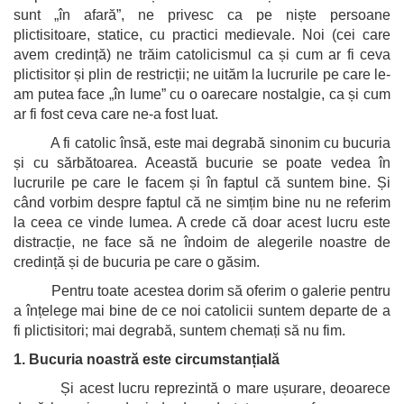
sunt „în afară”, ne privesc ca pe niște persoane
plictisitoare, statice, cu practici medievale. Noi (cei care
avem credință) ne trăim catolicismul ca și cum ar fi ceva
plictisitor și plin de restricții; ne uităm la lucrurile pe care le-
am putea face „în lume” cu o oarecare nostalgie, ca și cum
ar fi fost ceva care ne-a fost luat.
A fi catolic însă, este mai degrabă sinonim cu bucuria
și cu sărbătoarea. Această bucurie se poate vedea în
lucrurile pe care le facem și în faptul că suntem bine. Și
când vorbim despre faptul că ne simțim bine nu ne referim
la ceea ce vinde lumea. A crede că doar acest lucru este
distracție, ne face să ne îndoim de alegerile noastre de
credință și de bucuria pe care o găsim.
Pentru toate acestea dorim să oferim o galerie pentru
a înțelege mai bine de ce noi catolicii suntem departe de a
fi plictisitori; mai degrabă, suntem chemați să nu fim.
1. Bucuria noastră este circumstanțială
Și acest lucru reprezintă o mare ușurare, deoarece