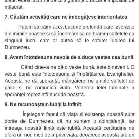
toate. Acest lucru ne dă cu siguranță o bucurie imposibil de
măsurat.
7. Căutăm activități care ne îmbogățesc interioritatea
Putem să trăim acea bucurie profundă care izvorăște
din inimile noastre și să încercăm să ne hrănim sufletele cu
singurul lucru care ar putea să le sature: iubirea lui
Dumnezeu.
8. Avem întotdeauna nevoie de a duce vestea cea bună
Când cineva ne dă o veste bună, este binevenit. O
veste bună este întotdeauna și împărtășirea Evangheliei.
Aceasta ne dă speranță, mângâiere, ne umple sufletul de
pace și ne comunică viața. Vederea feței luminate a
speranței reprezintă bucuria noastră.
9. Ne recunoaștem iubiți la infinit
Înțelegem faptul că viața și existența noastră sunt
dorite de Dumnezeu, că nu suntem o coincidență, iar
întreaga noastră ființă este iubită. Această certitudine ne
oferă un nou mod de a privi viața, deoarece aceasta are un