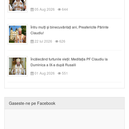
05 Aug 2026
644
Întru mulți și binecuvântați ani, Preafericite Părinte
Claudiu!
22 Iul 2026
626
Încălecând furtunile vieții: Meditația PF Claudiu la
Duminica a IX-a după Rusalii
01 Aug 2026
551
Gaseste-ne pe Facebook