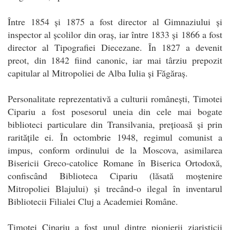
Între 1854 și 1875 a fost director al Gimnaziului și
inspector al școlilor din oraș, iar între 1833 și 1866 a fost
director al Tipografiei Diecezane. În 1827 a devenit
preot, din 1842 fiind canonic, iar mai târziu prepozit
capitular al Mitropoliei de Alba Iulia și Făgăraș.
Personalitate reprezentativă a culturii românești, Timotei
Cipariu a fost posesorul uneia din cele mai bogate
biblioteci particulare din Transilvania, prețioasă și prin
raritățile ei. În octombrie 1948, regimul comunist a
impus, conform ordinului de la Moscova, asimilarea
Bisericii Greco-catolice Romane în Biserica Ortodoxă,
confiscând Biblioteca Cipariu (lăsată moștenire
Mitropoliei Blajului) și trecând-o ilegal în inventarul
Bibliotecii Filialei Cluj a Academiei Române.
Timotei Cipariu a fost unul dintre pionierii ziaristicii