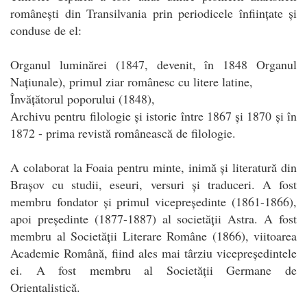
românești din Transilvania prin periodicele înființate și
conduse de el:
Organul luminărei (1847, devenit, în 1848 Organul
Națiunale), primul ziar românesc cu litere latine,
Învățătorul poporului (1848),
Archivu pentru filologie și istorie între 1867 și 1870 și în
1872 - prima revistă românească de filologie.
A colaborat la Foaia pentru minte, inimă și literatură din
Brașov cu studii, eseuri, versuri și traduceri. A fost
membru fondator și primul vicepreședinte (1861-1866),
apoi președinte (1877-1887) al societății Astra. A fost
membru al Societății Literare Române (1866), viitoarea
Academie Română, fiind ales mai târziu vicepreședintele
ei. A fost membru al Societății Germane de
Orientalistică.