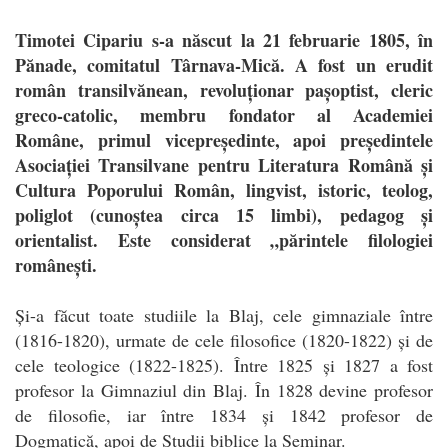
Timotei Cipariu s-a născut la 21 februarie 1805, în
Pănade, comitatul Târnava-Mică. A fost un erudit
român transilvănean, revoluționar pașoptist, cleric
greco-catolic, membru fondator al Academiei
Române, primul vicepreședinte, apoi președintele
Asociației Transilvane pentru Literatura Română și
Cultura Poporului Român, lingvist, istoric, teolog,
poliglot (cunoștea circa 15 limbi), pedagog și
orientalist. Este considerat „părintele filologiei
românești.
Și-a făcut toate studiile la Blaj, cele gimnaziale între
(1816-1820), urmate de cele filosofice (1820-1822) și de
cele teologice (1822-1825). Între 1825 și 1827 a fost
profesor la Gimnaziul din Blaj. În 1828 devine profesor
de filosofie, iar între 1834 și 1842 profesor de
Dogmatică, apoi de Studii biblice la Seminar.