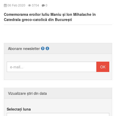
06 Feb 2020
3704
0
Comemorarea eroilor Iuliu Maniu și Ion Mihalache în
Catedrala greco-catolică din București
Abonare newsletter
Vizualizare știri din data
Selectați luna