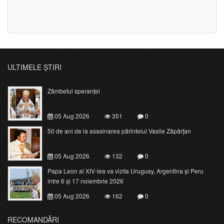
ULTIMELE ȘTIRI
Zâmbetul speranței
05 Aug 2026
351
0
50 de ani de la asasinarea părintelui Vasile Zăpârțan
05 Aug 2026
132
0
Papa Leon al XIV-lea va vizita Uruguay, Argentina și Peru
între 6 și 17 noiembrie 2026
05 Aug 2026
162
0
RECOMANDĂRI