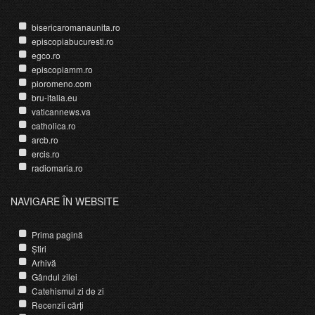
bisericaromanaunita.ro
episcopiabucuresti.ro
egco.ro
episcopiamm.ro
pioromeno.com
bru-italia.eu
vaticannews.va
catholica.ro
arcb.ro
ercis.ro
radiomaria.ro
NAVIGARE ÎN WEBSITE
Prima pagină
Știri
Arhivă
Gândul zilei
Catehismul zi de zi
Recenzii cărți