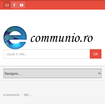
e-communio
Știri
Timotei Cipariu, membru fondator al Academiei Române