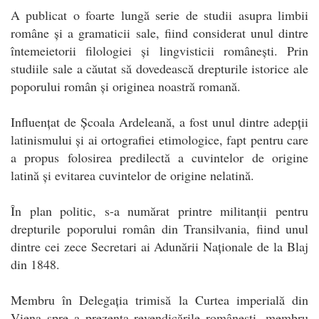
A publicat o foarte lungă serie de studii asupra limbii
române și a gramaticii sale, fiind considerat unul dintre
întemeietorii filologiei și lingvisticii românești. Prin
studiile sale a căutat să dovedească drepturile istorice ale
poporului român și originea noastră romană.
Influențat de Școala Ardeleană, a fost unul dintre adepții
latinismului și ai ortografiei etimologice, fapt pentru care
a propus folosirea predilectă a cuvintelor de origine
latină și evitarea cuvintelor de origine nelatină.
În plan politic, s-a numărat printre militanții pentru
drepturile poporului român din Transilvania, fiind unul
dintre cei zece Secretari ai Adunării Naționale de la Blaj
din 1848.
Membru în Delegația trimisă la Curtea imperială din
Viena spre a prezenta revendicările românești, membru