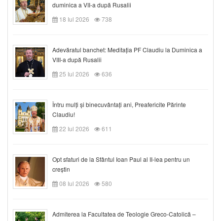
duminica a VII-a după Rusalii
18 Iul 2026
738
Adevăratul banchet: Meditația PF Claudiu la Duminica a
VIII-a după Rusalii
25 Iul 2026
636
Întru mulți și binecuvântați ani, Preafericite Părinte
Claudiu!
22 Iul 2026
611
Opt sfaturi de la Sfântul Ioan Paul al II-lea pentru un
creștin
08 Iul 2026
580
Admiterea la Facultatea de Teologie Greco-Catolică –