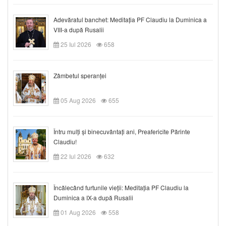
Adevăratul banchet: Meditația PF Claudiu la Duminica a
VIII-a după Rusalii
25 Iul 2026
658
Zâmbetul speranței
05 Aug 2026
655
Întru mulți și binecuvântați ani, Preafericite Părinte
Claudiu!
22 Iul 2026
632
Încălecând furtunile vieții: Meditația PF Claudiu la
Duminica a IX-a după Rusalii
01 Aug 2026
558