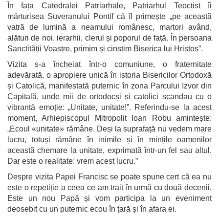
În fața Catedralei Patriarhale, Patriarhul Teoctist îi
mărturisea Suveranului Pontif că îl primește „pe această
vatră de lumină a neamului românesc, martori având,
alături de noi, ierarhii, clerul și poporul de față. În persoana
Sanctității Voastre, primim și cinstim Biserica lui Hristos”.
Vizita s-a încheiat într-o comuniune, o fraternitate
adevărată, o apropiere unică în istoria Bisericilor Ortodoxă
și Catolică, manifestată puternic în zona Parcului Izvor din
Capitală, unde mii de ortodocși și catolici scandau cu o
vibrantă emoție: „Unitate, unitate!”. Referindu-se la acest
moment, Arhiepiscopul Mitropolit Ioan Robu amintește:
„Ecoul «unitate» rămâne. Deși la suprafață nu vedem mare
lucru, totuși rămâne în inimile și în mințile oamenilor
această chemare la unitate, exprimată într-un fel sau altul.
Dar este o realitate: vrem acest lucru.”
Despre vizita Papei Francisc se poate spune cert că ea nu
este o repetiție a ceea ce am trait în urmă cu două decenii.
Este un nou Papă și vom participa la un eveniment
deosebit cu un puternic ecou în țară și în afara ei.