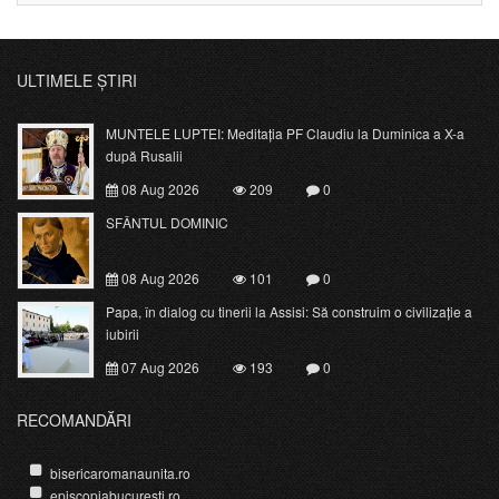
ULTIMELE ȘTIRI
MUNTELE LUPTEI: Meditația PF Claudiu la Duminica a X-a
după Rusalii
08 Aug 2026
209
0
SFÂNTUL DOMINIC
08 Aug 2026
101
0
Papa, în dialog cu tinerii la Assisi: Să construim o civilizație a
iubirii
07 Aug 2026
193
0
RECOMANDĂRI
bisericaromanaunita.ro
episcopiabucuresti.ro