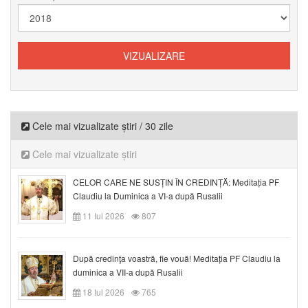
Cele mai vizualizate știri / 30 zile
Cele mai vizualizate știri
CELOR CARE NE SUSȚIN ÎN CREDINȚĂ: Meditația PF
Claudiu la Duminica a VI-a după Rusalii
11 Iul 2026
807
După credinţa voastră, fie vouă! Meditația PF Claudiu la
duminica a VII-a după Rusalii
18 Iul 2026
765