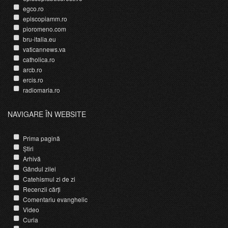
egco.ro
episcopiamm.ro
pioromeno.com
bru-italia.eu
vaticannews.va
catholica.ro
arcb.ro
ercis.ro
radiomaria.ro
NAVIGARE ÎN WEBSITE
Prima pagină
Știri
Arhivă
Gândul zilei
Catehismul zi de zi
Recenzii cărți
Comentariu evanghelic
Video
Curia