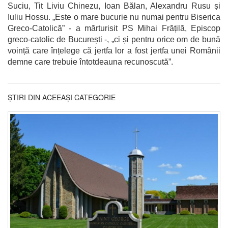
Suciu, Tit Liviu Chinezu, Ioan Bălan, Alexandru Rusu și
Iuliu Hossu. „Este o mare bucurie nu numai pentru Biserica
Greco-Catolică” - a mărturisit PS Mihai Frățilă, Episcop
greco-catolic de București -, „ci și pentru orice om de bună
voință care înțelege că jertfa lor a fost jertfa unei Românii
demne care trebuie întotdeauna recunoscută”.
ȘTIRI DIN ACEEAȘI CATEGORIE