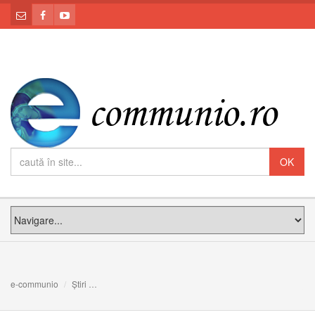
e-communio
Știri
Emisiunea comună de mărci poștale România-Vatican. Vi