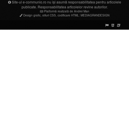
Site-ul e-communio.ro nu își asumă responsabilitatea pentru articolele
publicate. Responsabilitatea articolelor revine autorilor.
Platformă realizată de Andrei Man
Design grafic
,
stiluri CSS
,
codificare HTML
:
MEDIAGRANDESIGN