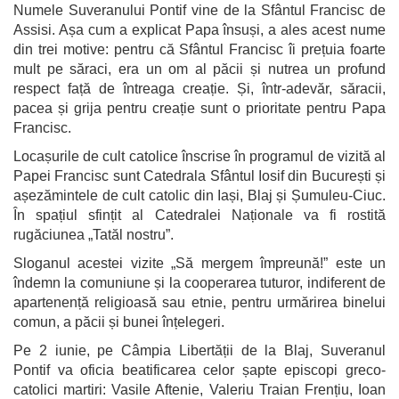
Numele Suveranului Pontif vine de la Sfântul Francisc de
Assisi. Așa cum a explicat Papa însuși, a ales acest nume
din trei motive: pentru că Sfântul Francisc îi prețuia foarte
mult pe săraci, era un om al păcii și nutrea un profund
respect față de întreaga creație. Și, într-adevăr, săracii,
pacea și grija pentru creație sunt o prioritate pentru Papa
Francisc.
Locașurile de cult catolice înscrise în programul de vizită al
Papei Francisc sunt Catedrala Sfântul Iosif din București și
așezămintele de cult catolic din Iași, Blaj și Șumuleu-Ciuc.
În spațiul sfințit al Catedralei Naționale va fi rostită
rugăciunea „Tatăl nostru”.
Sloganul acestei vizite „Să mergem împreună!” este un
îndemn la comuniune și la cooperarea tuturor, indiferent de
apartenență religioasă sau etnie, pentru urmărirea binelui
comun, a păcii și bunei înțelegeri.
Pe 2 iunie, pe Câmpia Libertății de la Blaj, Suveranul
Pontif va oficia beatificarea celor șapte episcopi greco-
catolici martiri: Vasile Aftenie, Valeriu Traian Frențiu, Ioan