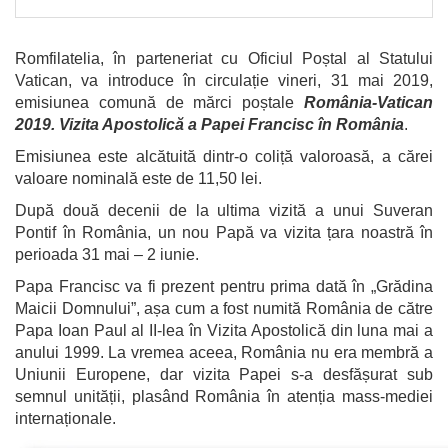
Romfilatelia, în parteneriat cu Oficiul Poștal al Statului
Vatican, va introduce în circulație vineri, 31 mai 2019,
emisiunea comună de mărci poștale
România-Vatican
2019. Vizita Apostolică a Papei Francisc în România
.
Emisiunea este alcătuită dintr-o coliță valoroasă, a cărei
valoare nominală este de 11,50 lei.
După două decenii de la ultima vizită a unui Suveran
Pontif în România, un nou Papă va vizita țara noastră în
perioada 31 mai – 2 iunie.
Papa Francisc va fi prezent pentru prima dată în „Grădina
Maicii Domnului”, așa cum a fost numită România de către
Papa Ioan Paul al II-lea în Vizita Apostolică din luna mai a
anului 1999. La vremea aceea, România nu era membră a
Uniunii Europene, dar vizita Papei s-a desfășurat sub
semnul unității, plasând România în atenția mass-mediei
internaționale.