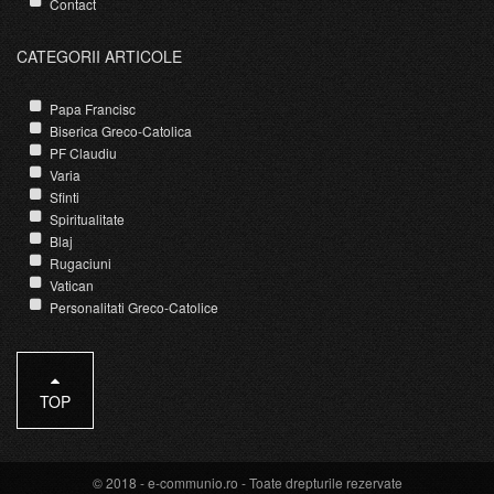
Contact
CATEGORII ARTICOLE
Papa Francisc
Biserica Greco-Catolica
PF Claudiu
Varia
Sfinti
Spiritualitate
Blaj
Rugaciuni
Vatican
Personalitati Greco-Catolice
TOP
© 2018 -
e-communio.ro
- Toate drepturile rezervate