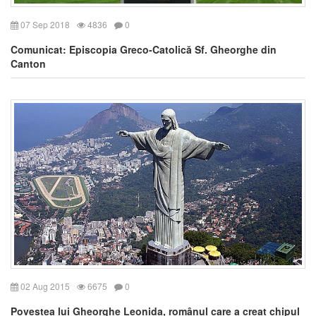
07 Sep 2018
4836
0
Comunicat: Episcopia Greco-Catolică Sf. Gheorghe din
Canton
02 Aug 2015
6675
0
Povestea lui Gheorghe Leonida, românul care a creat chipul