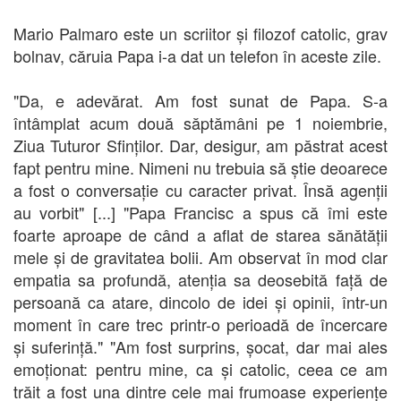
Mario Palmaro este un scriitor și filozof catolic, grav
bolnav, căruia Papa i-a dat un telefon în aceste zile.
"Da, e adevărat. Am fost sunat de Papa. S-a
întâmplat acum două săptămâni pe 1 noiembrie,
Ziua Tuturor Sfinților. Dar, desigur, am păstrat acest
fapt pentru mine. Nimeni nu trebuia să știe deoarece
a fost o conversație cu caracter privat. Însă agenții
au vorbit" [...] "Papa Francisc a spus că îmi este
foarte aproape de când a aflat de starea sănătății
mele și de gravitatea bolii. Am observat în mod clar
empatia sa profundă, atenția sa deosebită față de
persoană ca atare, dincolo de idei și opinii, într-un
moment în care trec printr-o perioadă de încercare
și suferință." "Am fost surprins, șocat, dar mai ales
emoționat: pentru mine, ca și catolic, ceea ce am
trăit a fost una dintre cele mai frumoase experiențe