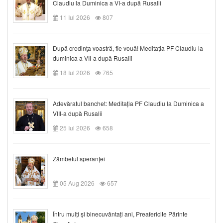
Claudiu la Duminica a VI-a după Rusalii
11 Iul 2026
807
După credinţa voastră, fie vouă! Meditația PF Claudiu la
duminica a VII-a după Rusalii
18 Iul 2026
765
Adevăratul banchet: Meditația PF Claudiu la Duminica a
VIII-a după Rusalii
25 Iul 2026
658
Zâmbetul speranței
05 Aug 2026
657
Întru mulți și binecuvântați ani, Preafericite Părinte