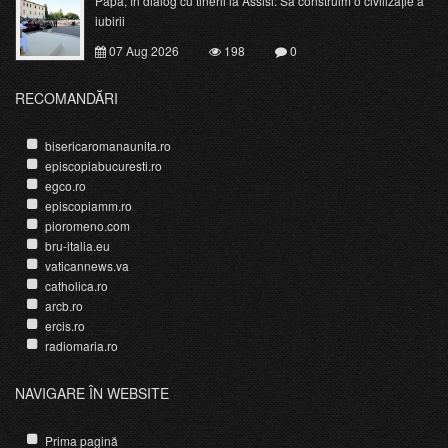
Papa, în dialog cu tinerii la Assisi: Să construim o civilizație a
iubirii
07 Aug 2026
198
0
RECOMANDĂRI
bisericaromanaunita.ro
episcopiabucuresti.ro
egco.ro
episcopiamm.ro
pioromeno.com
bru-italia.eu
vaticannews.va
catholica.ro
arcb.ro
ercis.ro
radiomaria.ro
NAVIGARE ÎN WEBSITE
Prima pagină