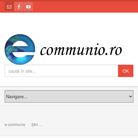
e-communio
Știri
Aflând că este grav bolnav, Papa l-a sunat pe Mario Palmar