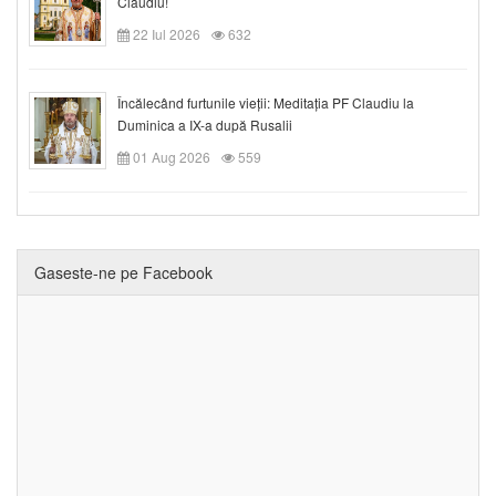
Claudiu!
22 Iul 2026
632
Încălecând furtunile vieții: Meditația PF Claudiu la
Duminica a IX-a după Rusalii
01 Aug 2026
559
Gaseste-ne pe Facebook