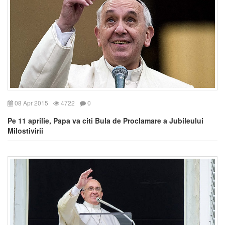
08 Apr 2015
4722
0
Pe 11 aprilie, Papa va citi Bula de Proclamare a Jubileului
Milostivirii