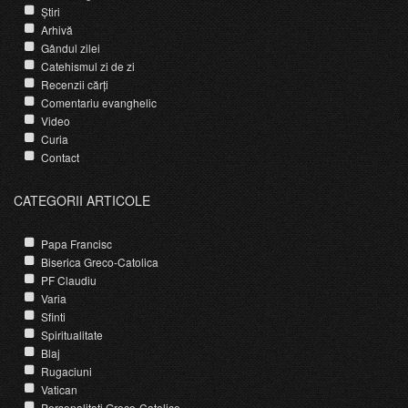
Știri
Arhivă
Gândul zilei
Catehismul zi de zi
Recenzii cărți
Comentariu evanghelic
Video
Curia
Contact
CATEGORII ARTICOLE
Papa Francisc
Biserica Greco-Catolica
PF Claudiu
Varia
Sfinti
Spiritualitate
Blaj
Rugaciuni
Vatican
Personalitati Greco-Catolice