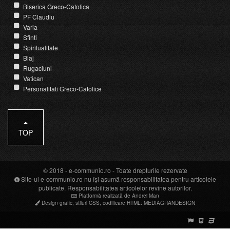
Biserica Greco-Catolica
PF Claudiu
Varia
Sfinti
Spiritualitate
Blaj
Rugaciuni
Vatican
Personalitati Greco-Catolice
TOP
© 2018 -
e-communio.ro
- Toate drepturile rezervate
Site-ul e-communio.ro nu își asumă responsabilitatea pentru articolele
publicate. Responsabilitatea articolelor revine autorilor.
Platformă realizată de Andrei Man
Design grafic
,
stiluri CSS
,
codificare HTML
:
MEDIAGRANDESIGN