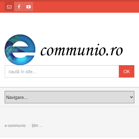
e-communio
Știri
ALBUME FOTO: Vizita istorică a Sfântului Părinte Papa F