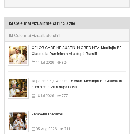
Cele mai vizualizate știri / 30 zile
Cele mai vizualizate știri
CELOR CARE NE SUSȚIN ÎN CREDINȚĂ: Meditația PF
Claudiu la Duminica a VI-a după Rusalii
11 Iul 2026
824
După credinţa voastră, fie vouă! Meditația PF Claudiu la
duminica a VII-a după Rusalii
18 Iul 2026
777
Zâmbetul speranței
05 Aug 2026
711