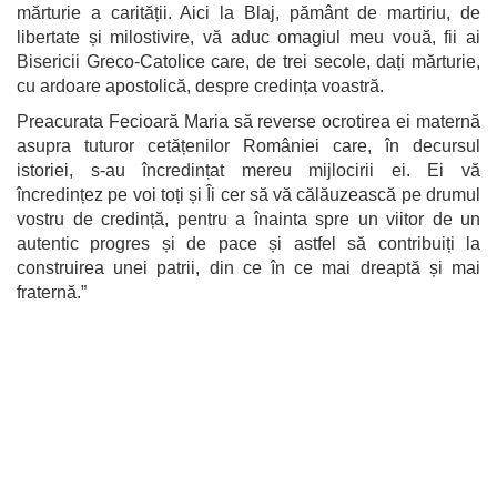
mărturie a carității. Aici la Blaj, pământ de martiriu, de
libertate și milostivire, vă aduc omagiul meu vouă, fii ai
Bisericii Greco-Catolice care, de trei secole, dați mărturie,
cu ardoare apostolică, despre credința voastră.
Preacurata Fecioară Maria să reverse ocrotirea ei maternă
asupra tuturor cetățenilor României care, în decursul
istoriei, s-au încredințat mereu mijlocirii ei. Ei vă
încredințez pe voi toți și Îi cer să vă călăuzească pe drumul
vostru de credință, pentru a înainta spre un viitor de un
autentic progres și de pace și astfel să contribuiți la
construirea unei patrii, din ce în ce mai dreaptă și mai
fraternă.”