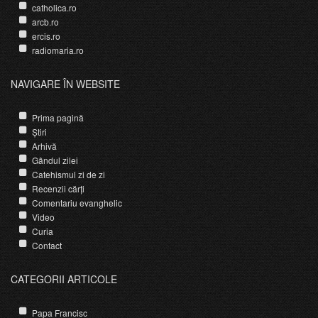
catholica.ro
arcb.ro
ercis.ro
radiomaria.ro
NAVIGARE ÎN WEBSITE
Prima pagină
Știri
Arhivă
Gândul zilei
Catehismul zi de zi
Recenzii cărți
Comentariu evanghelic
Video
Curia
Contact
CATEGORII ARTICOLE
Papa Francisc