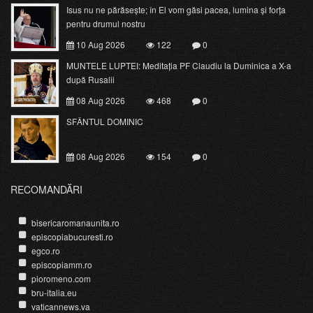
Isus nu ne părăsește; în El vom găsi pacea, lumina și forța
pentru drumul nostru
10 Aug 2026
122
0
MUNTELE LUPTEI: Meditația PF Claudiu la Duminica a X-a
după Rusalii
08 Aug 2026
468
0
SFÂNTUL DOMINIC
08 Aug 2026
154
0
RECOMANDĂRI
bisericaromanaunita.ro
episcopiabucuresti.ro
egco.ro
episcopiamm.ro
pioromeno.com
bru-italia.eu
vaticannews.va