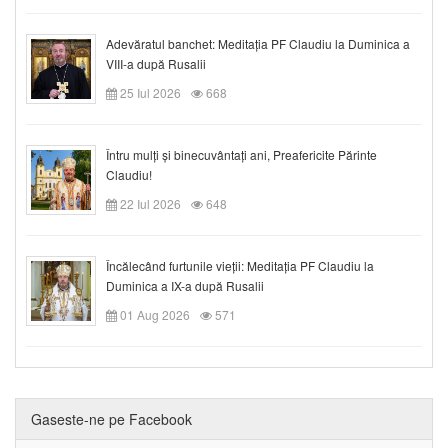
Adevăratul banchet: Meditația PF Claudiu la Duminica a
VIII-a după Rusalii
25 Iul 2026
668
Întru mulți și binecuvântați ani, Preafericite Părinte
Claudiu!
22 Iul 2026
648
Încălecând furtunile vieții: Meditația PF Claudiu la
Duminica a IX-a după Rusalii
01 Aug 2026
571
Gaseste-ne pe Facebook