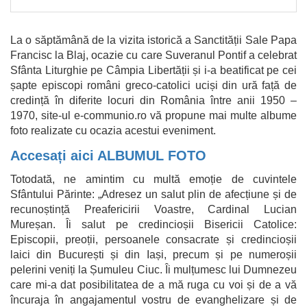
La o săptămână de la vizita istorică a Sanctității Sale Papa
Francisc la Blaj, ocazie cu care Suveranul Pontif a celebrat
Sfânta Liturghie pe Câmpia Libertății și i-a beatificat pe cei
șapte episcopi români greco-catolici uciși din ură față de
credință în diferite locuri din România între anii 1950 –
1970, site-ul e-communio.ro vă propune mai multe albume
foto realizate cu ocazia acestui eveniment.
Accesați aici ALBUMUL FOTO
Totodată, ne amintim cu multă emoție de cuvintele
Sfântului Părinte: „
Adresez un salut plin de afecțiune și de
recunoștință Preafericirii Voastre, Cardinal Lucian
Mureșan.
Îi salut pe credincioșii Bisericii Catolice:
Episcopii, preoții, persoanele consacrate și credincioșii
laici din București și din Iași, precum și pe numeroșii
pelerini veniți la Șumuleu Ciuc.
Îi mulțumesc lui Dumnezeu
care mi-a dat posibilitatea de a mă ruga cu voi și de a vă
încuraja în angajamentul vostru de evanghelizare și de