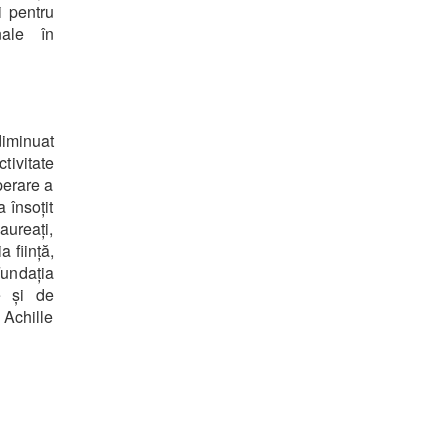
i pentru
nale în
diminuat
tivitate
perare a
 însoțit
aureați,
a ființă,
Fundația
ve și de
 Achille