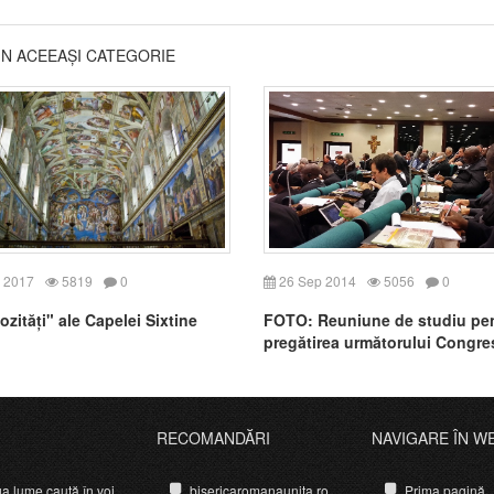
DIN ACEEAȘI CATEGORIE
 2017
5819
0
26 Sep 2014
5056
0
ozități" ale Capelei Sixtine
FOTO: Reuniune de studiu pe
pregătirea următorului Congre
Euharistic Internațional
RECOMANDĂRI
NAVIGARE ÎN W
ga lume caută în voi
bisericaromanaunita.ro
Prima pagină