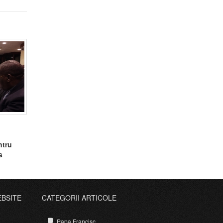
ntru
s
EBSITE
CATEGORII ARTICOLE
Papa Francisc