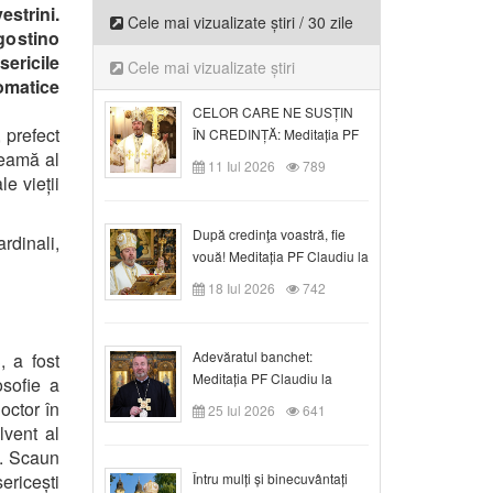
estrini.
Cele mai vizualizate știri / 30 zile
Agostino
ericile
Cele mai vizualizate știri
lomatice
CELOR CARE NE SUSȚIN
, prefect
ÎN CREDINȚĂ: Meditația PF
seamă al
Claudiu la Duminica a VI-a
11 Iul 2026
789
după Rusalii
le vieții
După credinţa voastră, fie
rdinali,
vouă! Meditația PF Claudiu la
duminica a VII-a după Rusalii
18 Iul 2026
742
Adevăratul banchet:
, a fost
Meditația PF Claudiu la
osofie a
Duminica a VIII-a după
octor în
25 Iul 2026
641
Rusalii
lvent al
f. Scaun
ricești
Întru mulți și binecuvântați