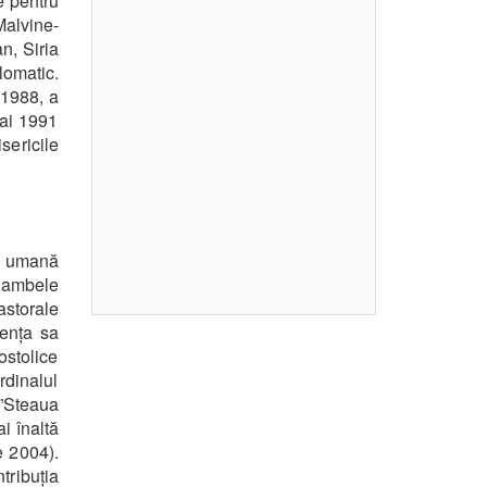
le pentru
Malvine-
n, Siria
lomatic.
 1988, a
mai 1991
sericile
ă, umană
e ambele
astorale
zența sa
ostolice
rdinalul
”Steaua
i înaltă
e 2004).
tribuția