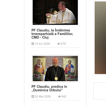
PF Claudiu, la Întâlnirea
Intereparhială a Familiilor,
CMD - Cluj
15 Iun 2026
679
PF Claudiu, predica în
„Duminica Orbului”
20 Mai 2026
942