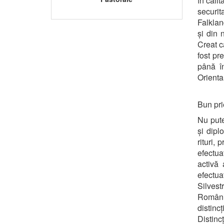
în calit
securit
Falklan
și din 
Creat c
fost pr
până în
Orienta
Bun pri
Nu pute
și dipl
rituri,
efectua
activă 
efectua
Silves
Românie
distinc
Distinc