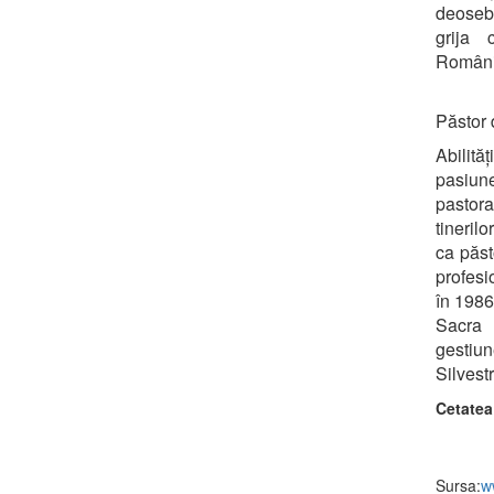
deosebi
grija 
Români
Păstor d
Abilită
pasiune
pastora
tineril
ca păst
profesio
în 1986
Sacra F
gestiun
Silvestr
Cetatea
Sursa:
w