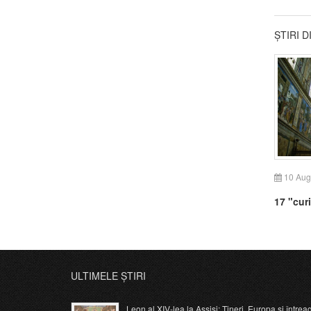
ȘTIRI 
10 Aug
17 "curi
ULTIMELE ȘTIRI
Leon al XIV-lea la Assisi: Tineri, Europa și întrea