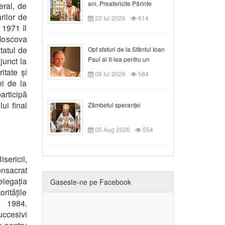
ani, Preafericite Părinte
eral, de
Claudiu!
rilor de
22 Iul 2026
614
 1971 îl
 Moscova
tatul de
Opt sfaturi de la Sfântul Ioan
Paul al II-lea pentru un
junct la
creștin
itate și
08 Iul 2026
584
ei de la
articipă
ui final
Zâmbetul speranței
05 Aug 2026
554
sericii,
onsacrat
elegația
Gaseste-ne pe Facebook
ritățile
e 1984.
uccesivi