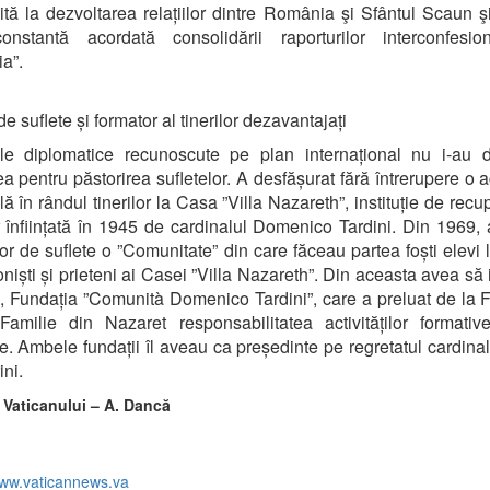
tă la dezvoltarea relațiilor dintre România şi Sfântul Scaun ş
constantă acordată consolidării raporturilor interconfesio
a”.
e suflete și formator al tinerilor dezavantajați
țile diplomatice recunoscute pe plan internațional nu i-au 
a pentru păstorirea sufletelor. A desfășurat fără întrerupere o ac
lă în rândul tinerilor la Casa ”Villa Nazareth”, instituție de recu
or înființată în 1945 de cardinalul Domenico Tardini. Din 1969, a
or de suflete o ”Comunitate” din care făceau partea foști elevi l
niști și prieteni ai Casei ”Villa Nazareth”. Din aceasta avea să i
, Fundația ”Comunità Domenico Tardini”, care a preluat de la 
amilie din Nazaret responsabilitatea activităților formati
e. Ambele fundații îl aveau ca președinte pe regretatul cardinal
ini.
 Vaticanului – A. Dancă
ww.vaticannews.va