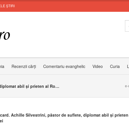
LE ȘTIRI
nia
Recenzii cărți
Comentariu evanghelic
Video
Curia
L
A murit card. Achille Silvestrini, păstor de suflete, diplomat abil și prieten al României
e-
card. Achille Silvestrini, păstor de suflete, diplomat abil și prieten
ei