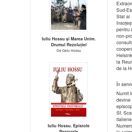
Extraor
Sud-Est
Stat ai
însoțeș
pentru 
non-pro
Iuliu Hossu și Marea Unire.
consult
Drumul Rezoluției
coopera
De Gelu Hossu
Helsink
la Reun
de la H
În serv
Numit î
devine 
episcop
Sf. Sca
italie
Numeroa
Iuliu Hossu. Epistole
Pastorale