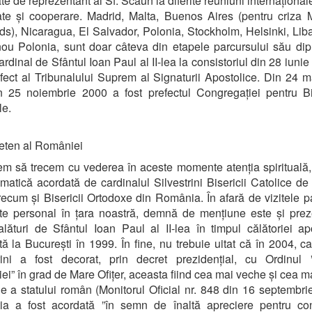
ate de reprezentant al Sf. Scaun la diferite reuniuni internaționa
ate și cooperare. Madrid, Malta, Buenos Aires (pentru criza 
ds), Nicaragua, El Salvador, Polonia, Stockholm, Helsinki, Liba
nou Polonia, sunt doar câteva din etapele parcursului său dip
ardinal de Sfântul Ioan Paul al II-lea la consistoriul din 28 iunie
efect al Tribunalului Suprem al Signaturii Apostolice. Din 24 
 25 noiembrie 2000 a fost prefectul Congregației pentru Bi
le.
eten al României
m să trecem cu vederea în aceste momente atenția spiritual
omatică acordată de cardinalul Silvestrini Bisericii Catolice d
 precum și Bisericii Ortodoxe din România. În afară de vizitele p
te personal în țara noastră, demnă de mențiune este și pre
alături de Sfântul Ioan Paul al II-lea în timpul călătoriei ap
tă la București în 1999. În fine, nu trebuie uitat că în 2004, ca
trini a fost decorat, prin decret prezidențial, cu Ordinul 
i” în grad de Mare Ofițer, aceasta fiind cea mai veche și cea ma
ție a statului român (Monitorul Oficial nr. 848 din 16 septembri
ția a fost acordată ”în semn de înaltă apreciere pentru con