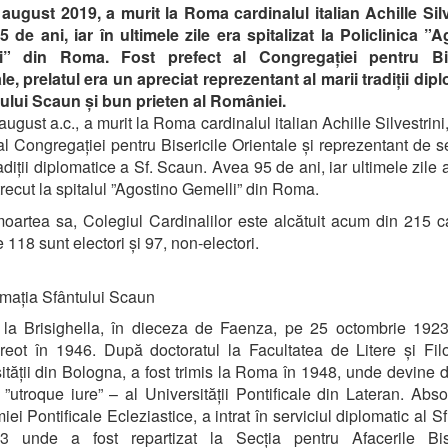
 august 2019, a murit la Roma cardinalul italian Achille Silv
 de ani, iar în ultimele zile era spitalizat la Policlinica ”
i” din Roma. Fost prefect al Congregației pentru Bis
le, prelatul era un apreciat reprezentant al marii tradiții dip
ului Scaun și bun prieten al României.
august a.c., a murit la Roma cardinalul italian Achille Silvestrini
al Congregației pentru Bisericile Orientale și reprezentant de 
adiții diplomatice a Sf. Scaun. Avea 95 de ani, iar ultimele zile a
trecut la spitalul ”Agostino Gemelli” din Roma.
artea sa, Colegiul Cardinalilor este alcătuit acum din 215 ca
 118 sunt electori și 97, non-electori.
omația Sfântului Scaun
la Brisighella, în dieceza de Faenza, pe 25 octombrie 1923
 preot în 1946. După doctoratul la Facultatea de Litere și Fil
ității din Bologna, a fost trimis la Roma în 1948, unde devine d
 ”utroque iure” – al Universității Pontificale din Lateran. Abso
ei Pontificale Ecleziastice, a intrat în serviciul diplomatic al S
3 unde a fost repartizat la Secția pentru Afacerile Bise