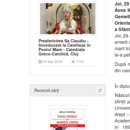
Joi, 29
Avea 95
Gemell
Orienta
a Sfânt
Joi, 29 
Preafericirea Sa Claudiu -
emerit 
Introducere la Cateheze în
marii tr
Postul Mare - Catedrala
Greco-Catolică, Cluj
le-a pe
06 Mar 2026
1702
După mo
din care
În dipl
Recenzii cărți
Născut 
sfințit
Univers
drept –
Academi
în 195