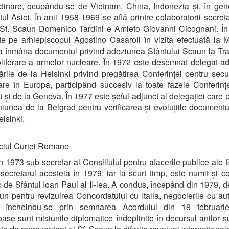
dinare, ocupându-se de Vietnam, China, Indonezia și, în gen
ul Asiei. În anii 1958-1969 se află printre colaboratorii secreta
 Sf. Scaun Domenico Tardini e Amleto Giovanni Cicognani. În
te pe arhiepiscopul Agostino Casaroli în vizita efectuată la
a înmâna documentul privind adeziunea Sfântului Scaun la Tra
liferare a armelor nucleare. În 1972 este desemnat delegat-ad
ările de la Helsinki privind pregătirea Conferinței pentru secur
re în Europa, participând succesiv la toate fazele Conferinț
i și de la Geneva. În 1977 este șeful-adjunct al delegației care p
iunea de la Belgrad pentru verificarea și evoluțiile documentul
elsinki.
iciul Curiei Romane
n 1973 sub-secretar al Consiliului pentru afacerile publice ale Bi
secretarul acesteia în 1979, iar la scurt timp, este numit și c
 de Sfântul Ioan Paul al II-lea. A condus, începând din 1979, d
un pentru revizuirea Concordatului cu Italia, negocierile cu auto
ne încheindu-se prin semnarea Acordului din 18 februari
se sunt misiunile diplomatice îndeplinite în decursul anilor s