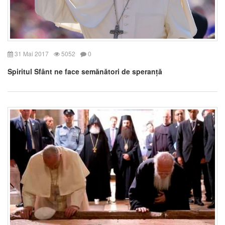
31 Mai 2017
5052
0
Spiritul Sfânt ne face semănători de speranță