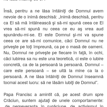
Însă, pentru a ne lăsa întâlniţi de Domnul avem
nevoie de o inimă deschisă: „Inimă deschisă, pentru
ca El să mă întâlnească şi să-mi spună ceea ce El
vrea să-mi spună nu ceea ce eu aş vrea aud
spunându-mi-se. El este Domnul şi-mi va spune
ceea ce are să-mi comunice, căci Domnul nu ne
priveşte pe toţi împreună, ca pe o masă de oameni.
Nu, Domnul ne priveşte pe fiecare în faţă, în ochi,
căci iubirea sa nu este una teoretică, ci este o iubire
concretă, ca de la persoană la persoană. Domnul –
care este persoană – se uită la mine ca la o
persoană. A ne lăsa întâlniţi de Domnul înseamnă
tocmai acest lucru: să ne lăsăm iubiţi de Domnul”.
Papa Francisc a amintit că, pe acest drum spre
Crăciun, suntem ajutaţi de unele comportamente:
„de perseveranţa în rugăciune, de activismul în