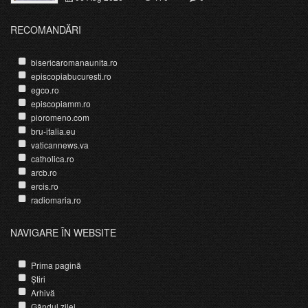
RECOMANDĂRI
bisericaromanaunita.ro
episcopiabucuresti.ro
egco.ro
episcopiamm.ro
pioromeno.com
bru-italia.eu
vaticannews.va
catholica.ro
arcb.ro
ercis.ro
radiomaria.ro
NAVIGARE ÎN WEBSITE
Prima pagină
Știri
Arhivă
Gândul zilei