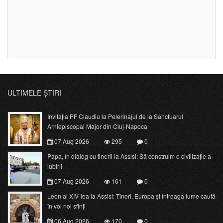
ULTIMELE ȘTIRI
Invitația PF Claudiu la Pelerinajul de la Sanctuarul
Arhiepiscopal Major din Cluj-Napoca
07 Aug 2026
295
0
Papa, în dialog cu tinerii la Assisi: Să construim o civilizație a
iubirii
07 Aug 2026
161
0
Leon al XIV-lea la Assisi: Tineri, Europa și întreaga lume caută
în voi noi sfinți
06 Aug 2026
170
0