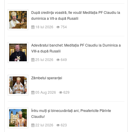
După credinţa voastră, fie vouă! Meditația PF Claudiu la
duminica a VII-a după Rusalii
18 Iul 2026
754
Adevăratul banchet: Meditația PF Claudiu la Duminica a
VIII-a după Rusalii
25 Iul 2026
649
Zâmbetul speranței
05 Aug 2026
629
Întru mulți și binecuvântați ani, Preafericite Părinte
Claudiu!
22 Iul 2026
623