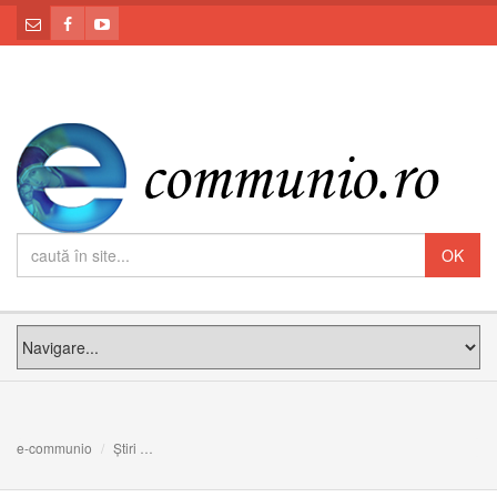
e-communio
Știri
Ce să faci ca Domnul să te întâlnească pe drumul spre 