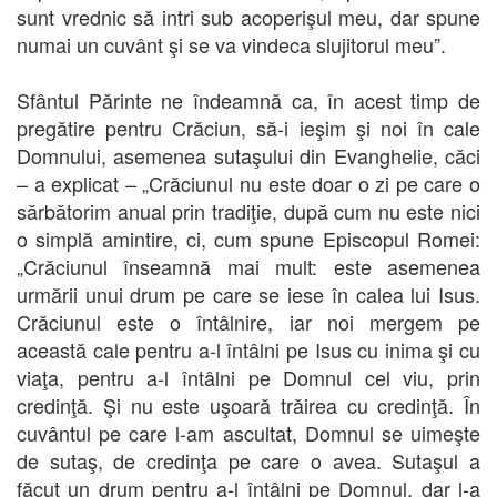
sunt vrednic să intri sub acoperişul meu, dar spune
numai un cuvânt şi se va vindeca slujitorul meu”.
Sfântul Părinte ne îndeamnă ca, în acest timp de
pregătire pentru Crăciun, să-i ieşim şi noi în cale
Domnului, asemenea sutaşului din Evanghelie, căci
– a explicat – „Crăciunul nu este doar o zi pe care o
sărbătorim anual prin tradiţie, după cum nu este nici
o simplă amintire, ci, cum spune Episcopul Romei:
„Crăciunul înseamnă mai mult: este asemenea
urmării unui drum pe care se iese în calea lui Isus.
Crăciunul este o întâlnire, iar noi mergem pe
această cale pentru a-l întâlni pe Isus cu inima şi cu
viaţa, pentru a-l întâlni pe Domnul cel viu, prin
credinţă. Şi nu este uşoară trăirea cu credinţă. În
cuvântul pe care l-am ascultat, Domnul se uimeşte
de sutaş, de credinţa pe care o avea. Sutaşul a
făcut un drum pentru a-l întâlni pe Domnul, dar l-a