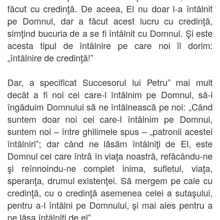
făcut cu credinţă. De aceea, El nu doar l-a întâlnit
pe Domnul, dar a făcut acest lucru cu credinţă,
simţind bucuria de a se fi întâlnit cu Domnul. Şi este
acesta tipul de întâlnire pe care noi îl dorim:
„întâlnire de credinţă!”
Dar, a specificat Succesorul lui Petru” mai mult
decât a fi noi cei care-l întâlnim pe Domnul, să-i
îngăduim Domnului să ne întâlnească pe noi: „Când
suntem doar noi cei care-l întâlnim pe Domnul,
suntem noi – între ghilimele spus – „patronii acestei
întâlniri”; dar când ne lăsăm întâlniţi de El, este
Domnul cel care întră în viaţa noastră, refăcându-ne
şi reînnoindu-ne complet inima, sufletul, viaţa,
speranţa, drumul existenţei. Să mergem pe cale cu
credinţă, cu o credinţă asemenea celei a sutaşului,
pentru a-l întâlni pe Domnului, şi mai ales pentru a
ne lăsa întâlniţi de el”.