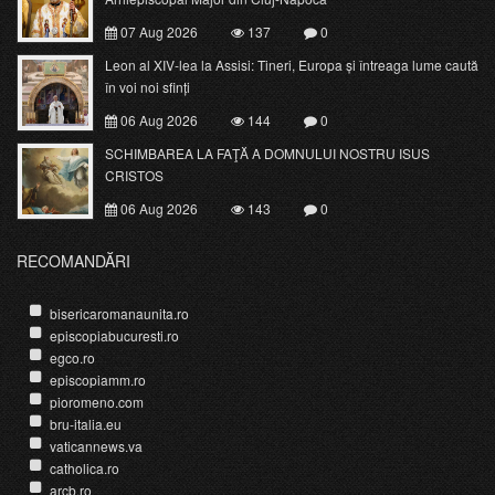
07 Aug 2026
137
0
Leon al XIV-lea la Assisi: Tineri, Europa și întreaga lume caută
în voi noi sfinți
06 Aug 2026
144
0
SCHIMBAREA LA FAŢĂ A DOMNULUI NOSTRU ISUS
CRISTOS
06 Aug 2026
143
0
RECOMANDĂRI
bisericaromanaunita.ro
episcopiabucuresti.ro
egco.ro
episcopiamm.ro
pioromeno.com
bru-italia.eu
vaticannews.va
catholica.ro
arcb.ro