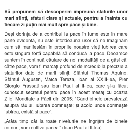
Vă propunem să descoperim împreună sfaturile unor
mari sfinți, sfaturi clare și actuale, pentru a înainta cu
fiecare zi puțin mai mult spre pace și bine.
Deși dorința de a contribui la pace în lume este în mare
parte evidentă, nu este întotdeauna ușor să ne imaginăm
cum să manifestăm în propriile noastre vieți iubirea care
este singura forță capabilă să conducă la pace. Deoarece
suntem în continuă căutare de noi modalități de a găsi căi
către pace, vom fi marcați profund de incredibila precizie a
sfaturilor date de marii sfinți: Sfântul Thomas Aquino,
Sfântul Augustin, Maica Tereza, Ioan al XXIII-lea, Pier
Giorgio Frassati sau Ioan Paul al II-lea, care și-a făcut
cunoscut secretul pentru pace în acest mesaj cu ocazia
Zilei Mondiale a Păcii din 2005: "Când binele prevalează
asupra răului, iubirea domnește; și acolo unde domnește
iubirea, există și pace”.
„Atâta timp cât la toate nivelurile ne îngrijim de binele
comun, vom cultiva pacea.” (Ioan Paul al II-lea)