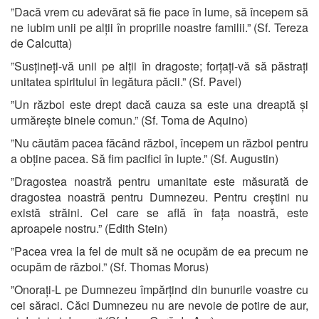
”Dacă vrem cu adevărat să fie pace în lume, să începem să
ne iubim unii pe alții în propriile noastre familii.” (Sf. Tereza
de Calcutta)
”Susțineți-vă unii pe alții în dragoste; forțați-vă să păstrați
unitatea spiritului în legătura păcii.” (Sf. Pavel)
”Un război este drept dacă cauza sa este una dreaptă și
urmărește binele comun.” (Sf. Toma de Aquino)
”Nu căutăm pacea făcând război, începem un război pentru
a obține pacea. Să fim pacifici în lupte.” (Sf. Augustin)
”Dragostea noastră pentru umanitate este măsurată de
dragostea noastră pentru Dumnezeu. Pentru creștini nu
există străini. Cel care se află în fața noastră, este
aproapele nostru.” (Edith Stein)
”Pacea vrea la fel de mult să ne ocupăm de ea precum ne
ocupăm de război.” (Sf. Thomas Morus)
”Onorați-L pe Dumnezeu împărțind din bunurile voastre cu
cei săraci. Căci Dumnezeu nu are nevoie de potire de aur,