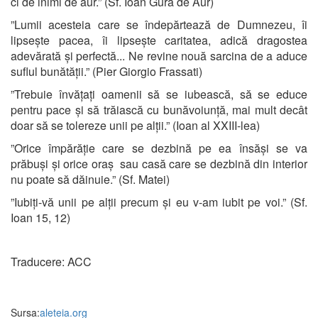
ci de inimi de aur.” (Sf. Ioan Gură de Aur)
”Lumii acesteia care se îndepărtează de Dumnezeu, îi
lipsește pacea, îi lipsește caritatea, adică dragostea
adevărată și perfectă... Ne revine nouă sarcina de a aduce
suflul bunătății.” (Pier Giorgio Frassati)
”Trebuie învățați oamenii să se iubească, să se educe
pentru pace și să trăiască cu bunăvoiunță, mai mult decât
doar să se tolereze unii pe alții.” (Ioan al XXIII-lea)
”Orice împărăție care se dezbină pe ea însăși se va
prăbuși și orice oraș sau casă care se dezbină din interior
nu poate să dăinuie.” (Sf. Matei)
”Iubiți-vă unii pe alții precum și eu v-am iubit pe voi.” (Sf.
Ioan 15, 12)
Traducere: ACC
Sursa:
aleteia.org