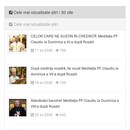
Cele mai vizualizate știri / 30 zile
Cele mai vizualizate știri
CELOR CARE NE SUSȚIN ÎN CREDINȚĂ: Meditația PF
Claudiu la Duminica a VI-a după Rusalii
11 Iul 2026
789
După credinţa voastră, fie vouă! Meditația PF Claudiu la
duminica a VII-a după Rusalii
18 Iul 2026
746
Adevăratul banchet: Meditația PF Claudiu la Duminica a
VIII-a după Rusalii
25 Iul 2026
642