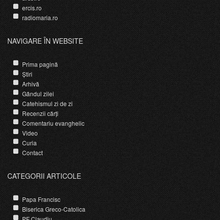
ercis.ro
radiomaria.ro
NAVIGARE ÎN WEBSITE
Prima pagină
Știri
Arhivă
Gândul zilei
Catehismul zi de zi
Recenzii cărți
Comentariu evanghelic
Video
Curia
Contact
CATEGORII ARTICOLE
Papa Francisc
Biserica Greco-Catolica
PF Claudiu