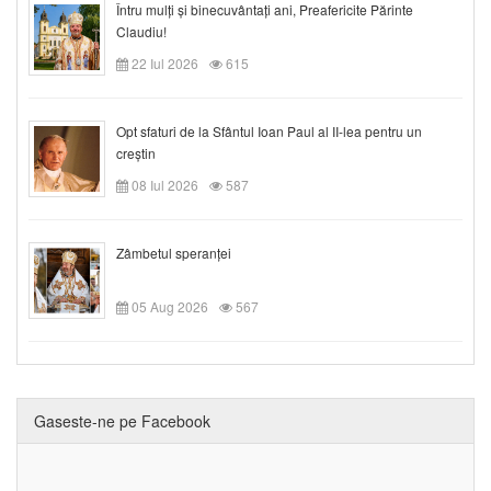
Întru mulți și binecuvântați ani, Preafericite Părinte
Claudiu!
22 Iul 2026
615
Opt sfaturi de la Sfântul Ioan Paul al II-lea pentru un
creștin
08 Iul 2026
587
Zâmbetul speranței
05 Aug 2026
567
Gaseste-ne pe Facebook