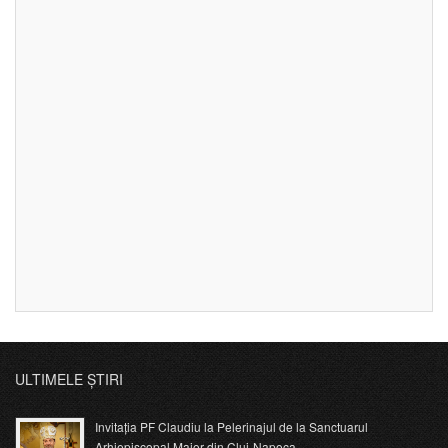
ULTIMELE ȘTIRI
Invitația PF Claudiu la Pelerinajul de la Sanctuarul
Arhiepiscopal Major din Cluj-Napoca