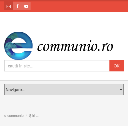
e-communio
Știri
E complicat să trăiești în pace? Marii sfinți au câteva idei