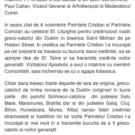
Paul Callan, Vicarul General al Arhidiecezei si Moderatorul
Curiei.
In seara zilei de 8 noiembrie Parintele Cristian si Parintele
Coriolan au celebrat Sf. Liturghie pentru credinciosii nostri
greco-catolici din Dublin in biserica Saint Michan de pe
Haston Street. In predica sa Parintele Cristian I-a incurajat
pe cei prezenti sa traiasca cu bucuria darul credintei, sa se
apropie des de Sf. Taine si sa transmita credinta noilor
generatii. Vizitatorul Apostolic a avut o intalnire cu membrii
Comunitatii, sara incheindu-se cu o agapa frateasca.
Chiar daca traiesc foarte departe de tara de origine, greco-
catolicii de limba romana de la Dublin (originari in buna
parte din parohii Gmhreco-catolice din judetele Satu
Mare, Maramures, Bistrita dar si din judetele Salaj, Cluj,
Bihor, Hunedoara, Mures, Alba) raman fideli credintei
stramosesti si traditiilor lor iar vizita Parintelui Cristian i-a
incurajat si mai mult in a transmite bucuria de a fi greco-
catolic si noilor generatii.