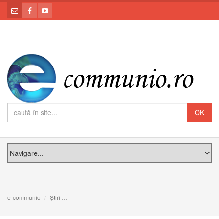
e-communio
Știri
Vizitatorul Apostolic pentru Greco-catolicii din Diaspor