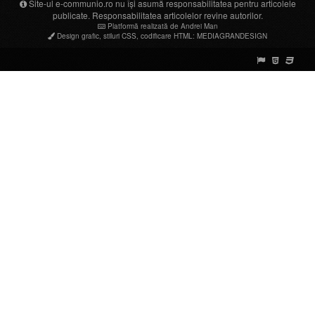
Site-ul e-communio.ro nu își asumă responsabilitatea pentru articolele
publicate. Responsabilitatea articolelor revine autorilor.
Platformă realizată de Andrei Man
Design grafic
,
stiluri CSS
,
codificare HTML
:
MEDIAGRANDESIGN