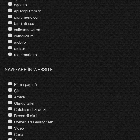
egco.ro
episcopiamm.ro
pioromeno.com
bru-italia.eu
vaticannews.va
catholica.ro
arcb.ro
ercis.ro
radiomaria.ro
NAVIGARE ÎN WEBSITE
Prima pagină
Știri
Arhivă
Gândul zilei
Catehismul zi de zi
Recenzii cărți
Comentariu evanghelic
Video
Curia