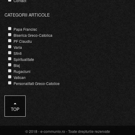
Contact
CATEGORII ARTICOLE
Papa Francisc
Biserica Greco-Catolica
PF Claudiu
Varia
Sfinti
Spiritualitate
Blaj
Rugaciuni
Vatican
Personalitati Greco-Catolice
TOP
© 2018 -
e-communio.ro
- Toate drepturile rezervate