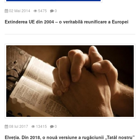
02 Mai 2014
5475
0
Extinderea UE din 2004 – o veritabilă reunificare a Europei
08 Iul 2017
13415
0
Elveția. Din 2018, o nouă versiune a rugăciunii „Tatăl nostru”