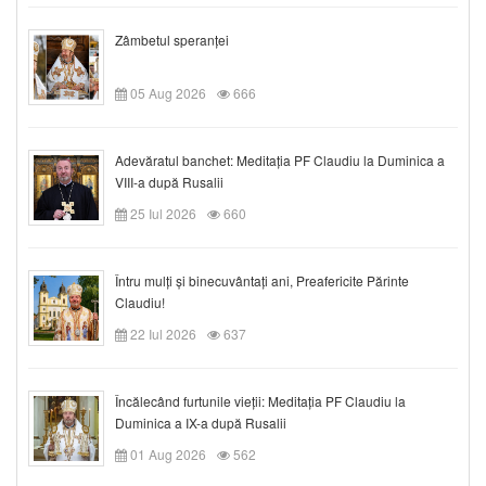
Zâmbetul speranței
05 Aug 2026
666
Adevăratul banchet: Meditația PF Claudiu la Duminica a
VIII-a după Rusalii
25 Iul 2026
660
Întru mulți și binecuvântați ani, Preafericite Părinte
Claudiu!
22 Iul 2026
637
Încălecând furtunile vieții: Meditația PF Claudiu la
Duminica a IX-a după Rusalii
01 Aug 2026
562