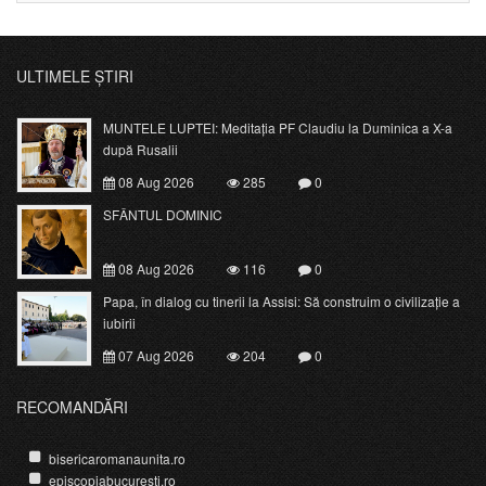
ULTIMELE ȘTIRI
MUNTELE LUPTEI: Meditația PF Claudiu la Duminica a X-a
după Rusalii
08 Aug 2026
285
0
SFÂNTUL DOMINIC
08 Aug 2026
116
0
Papa, în dialog cu tinerii la Assisi: Să construim o civilizație a
iubirii
07 Aug 2026
204
0
RECOMANDĂRI
bisericaromanaunita.ro
episcopiabucuresti.ro