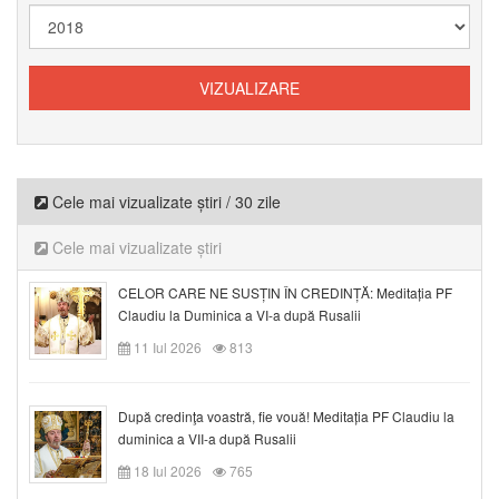
Cele mai vizualizate știri / 30 zile
Cele mai vizualizate știri
CELOR CARE NE SUSȚIN ÎN CREDINȚĂ: Meditația PF
Claudiu la Duminica a VI-a după Rusalii
11 Iul 2026
813
După credinţa voastră, fie vouă! Meditația PF Claudiu la
duminica a VII-a după Rusalii
18 Iul 2026
765