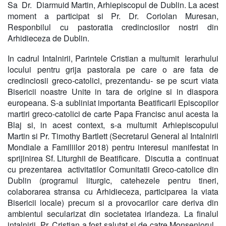
Sa Dr. Diarmuid Martin, Arhiepiscopul de Dublin. La acest
moment a participat si Pr. Dr. Coriolan Muresan,
Responbilul cu pastoratia credinciosilor nostri din
Arhidieceza de Dublin.
In cadrul Intalnirii, Parintele Cristian a multumit Ierarhului
locului pentru grija pastorala pe care o are fata de
credinciosii greco-catolici, prezentandu- se pe scurt viata
Bisericii noastre Unite in tara de origine si in diaspora
europeana. S-a subliniat importanta Beatificarii Episcopilor
martiri greco-catolici de carte Papa Francisc anul acesta la
Blaj si, in acest context, s-a multumit Arhiepiscopului
Martin si Pr. Timothy Bartlett (Secretarul General al Intalnirii
Mondiale a Familiilor 2018) pentru interesul manifestat in
sprijinirea Sf. Liturghii de Beatificare. Discutia a continuat
cu prezentarea activitatilor Comunitatii Greco-catolice din
Dublin (programul liturgic, catehezele pentru tineri,
colaborarea stransa cu Arhidieceza, participarea la viata
Bisericii locale) precum si a provocarilor care deriva din
ambientul secularizat din societatea irlandeza. La finalul
intalnirii, Pr. Cristian a fost salutat si de catre Monseniorul