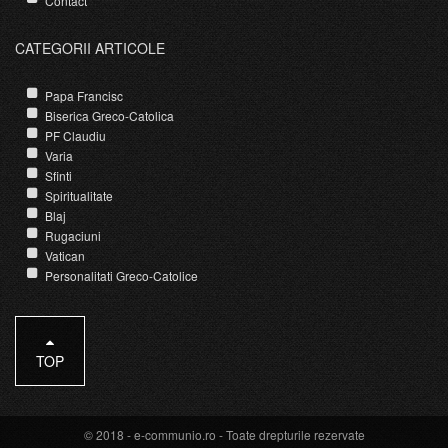
Contact
CATEGORII ARTICOLE
Papa Francisc
Biserica Greco-Catolica
PF Claudiu
Varia
Sfinti
Spiritualitate
Blaj
Rugaciuni
Vatican
Personalitati Greco-Catolice
TOP
© 2018 -
e-communio.ro
- Toate drepturile rezervate