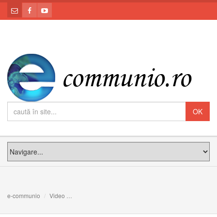
e-communio
Video
Preafericirea Sa Claudiu - Introducere la Cateheze în 