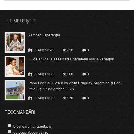
ULTIMELE ȘTIRI
Zâmbetul speranței
05 Aug 2026
410
0
50 de ani de la asasinarea părintelui Vasile Zăpârțan
05 Aug 2026
160
0
Papa Leon al XIV-lea va vizita Uruguay, Argentina și Peru
între 6 și 17 noiembrie 2026
05 Aug 2026
170
0
RECOMANDĂRI
bisericaromanaunita.ro
episcopiabucuresti.ro