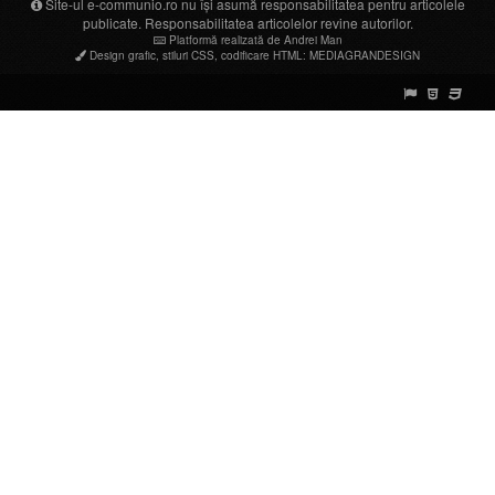
Site-ul e-communio.ro nu își asumă responsabilitatea pentru articolele
publicate. Responsabilitatea articolelor revine autorilor.
Platformă realizată de Andrei Man
Design grafic
,
stiluri CSS
,
codificare HTML
:
MEDIAGRANDESIGN