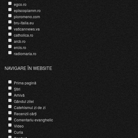
egco.ro
episcopiamm.ro
pioromeno.com
bru-italia.eu
vaticannews.va
catholica.ro
arcb.ro
ercis.ro
radiomaria.ro
NAVIGARE ÎN WEBSITE
Prima pagină
Știri
Arhivă
Gândul zilei
Catehismul zi de zi
Recenzii cărți
Comentariu evanghelic
Video
Curia