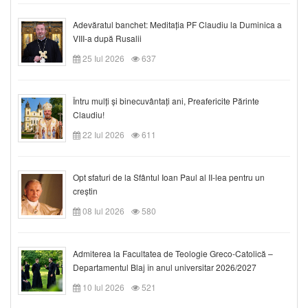
Adevăratul banchet: Meditația PF Claudiu la Duminica a
VIII-a după Rusalii
25 Iul 2026
637
Întru mulți și binecuvântați ani, Preafericite Părinte
Claudiu!
22 Iul 2026
611
Opt sfaturi de la Sfântul Ioan Paul al II-lea pentru un
creștin
08 Iul 2026
580
Admiterea la Facultatea de Teologie Greco-Catolică –
Departamentul Blaj în anul universitar 2026/2027
10 Iul 2026
521