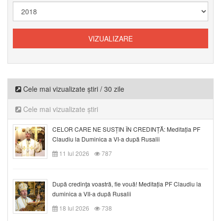
Cele mai vizualizate știri / 30 zile
Cele mai vizualizate știri
CELOR CARE NE SUSȚIN ÎN CREDINȚĂ: Meditația PF
Claudiu la Duminica a VI-a după Rusalii
11 Iul 2026
787
După credinţa voastră, fie vouă! Meditația PF Claudiu la
duminica a VII-a după Rusalii
18 Iul 2026
738