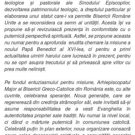
teologice și pastorale ale Sinodului Episcopilor,
dezvoltarea patrimoniului teologic, a dreptului particular și
elaborarea unui statut care-i va permite Bisericii Române
Unite a se reconsidera ca semn al unității. Acesta își va
propune să-și revizuiască prezența în conformitate cu o
puternică perspectivă spirituală. Astfel, se propune aceasta
nu numai pentru a aprofunda erudita chemare la misiune a
noului Papă Benedict al XVI-lea, ci pentru a primi
actualitatea uimirii harului care lucrează în prezent, pentru
nu se opri asupra trecutului și să privească spre viitor cu
prea multe neliniști.
Pe fondul entuziasmului pentru misiune, Arhiepiscopatul
Major al Bisericii Greco-Catolice din România este, cu alte
cuvinte, celebrarea speranței. Noua generație, care se
regenerează din credința strămoșilor săi, este invitată să-și
asume responsabilitatea de a vesti Evanghelia în
autenticitatea propriei sale tradiții. Nu numai la nivel local,
ci dând o mărturie puternică în comuniunea catolică.
Celebrată puțin în plan exterior, noua organizare consacră