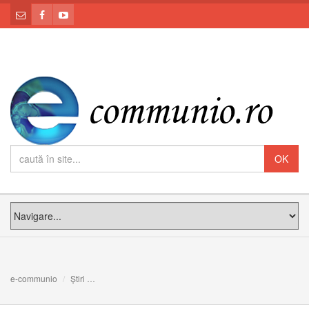
e-communio
Știri
14 ani de la ridicarea Bisericii Române Unite, Greco-Cat