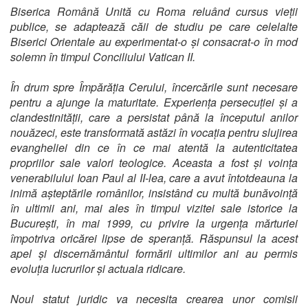
Biserica Română Unită cu Roma reluând cursus vieții
publice, se adaptează căii de studiu pe care celelalte
Biserici Orientale au experimentat-o și consacrat-o în mod
solemn în timpul Conciliului Vatican II.
În drum spre Împărăția Cerului, încercările sunt necesare
pentru a ajunge la maturitate. Experiența persecuției și a
clandestinității, care a persistat până la începutul anilor
nouăzeci, este transformată astăzi în vocația pentru slujirea
evangheliei din ce în ce mai atentă la autenticitatea
propriilor sale valori teologice. Aceasta a fost și voința
venerabilului Ioan Paul al II-lea, care a avut întotdeauna la
inimă așteptările românilor, insistând cu multă bunăvoință
în ultimii ani, mai ales în timpul vizitei sale istorice la
București, în mai 1999, cu privire la urgența mărturiei
împotriva oricărei lipse de speranță. Răspunsul la acest
apel și discernământul formării ultimilor ani au permis
evoluția lucrurilor și actuala ridicare.
Noul statut juridic va necesita crearea unor comisii