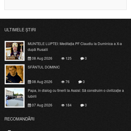
ULTIMELE ȘTIRI
MUNTELE LUPTEI: Meditația PF Claudiu la Duminica a X-a
după Rusalii
08 Aug 2026
125
0
SFÂNTUL DOMINIC
08 Aug 2026
76
0
Papa, în dialog cu tinerii la Assisi: Să construim o civilizație a
iubirii
07 Aug 2026
184
0
RECOMANDĂRI