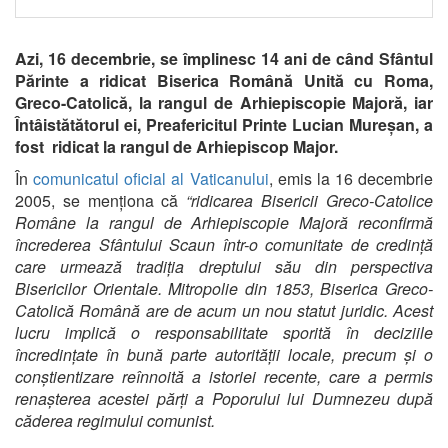
Azi, 16 decembrie, se împlinesc 14 ani de când Sfântul
Părinte a ridicat Biserica Română Unită cu Roma,
Greco-Catolică, la rangul de Arhiepiscopie Majoră, iar
Întâistătătorul ei, Preafericitul Printe Lucian Mureșan, a
fost ridicat la rangul de Arhiepiscop Major.
În
comunicatul oficial al Vaticanului
, emis la 16 decembrie
2005, se menționa că
“ridicarea Bisericii Greco-Catolice
Române la rangul de Arhiepiscopie Majoră reconfirmă
încrederea Sfântului Scaun într-o comunitate de credință
care urmează tradiția dreptului său din perspectiva
Bisericilor Orientale. Mitropolie din 1853, Biserica Greco-
Catolică Română are de acum un nou statut juridic. Acest
lucru implică o responsabilitate sporită în deciziile
încredințate în bună parte autorității locale, precum și o
conștientizare reînnoită a istoriei recente, care a permis
renașterea acestei părți a Poporului lui Dumnezeu după
căderea regimului comunist.