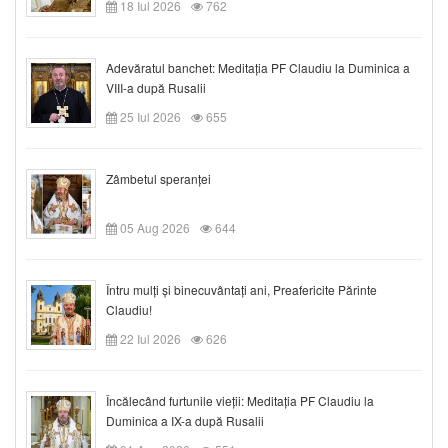
18 Iul 2026
762
Adevăratul banchet: Meditația PF Claudiu la Duminica a
VIII-a după Rusalii
25 Iul 2026
655
Zâmbetul speranței
05 Aug 2026
644
Întru mulți și binecuvântați ani, Preafericite Părinte
Claudiu!
22 Iul 2026
626
Încălecând furtunile vieții: Meditația PF Claudiu la
Duminica a IX-a după Rusalii