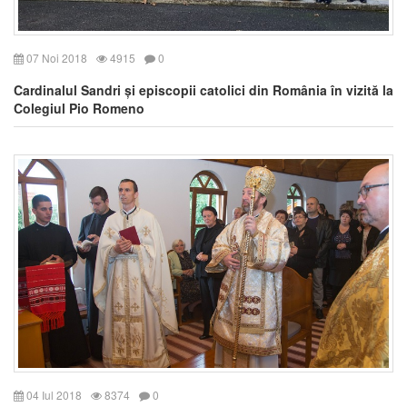
07 Noi 2018
4915
0
Cardinalul Sandri și episcopii catolici din România în vizită la
Colegiul Pio Romeno
04 Iul 2018
8374
0