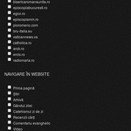
bisericaromanaunita.ro
episcopiabucuresti.ro
egco.ro
episcopiamm.ro
pioromeno.com
bru-italia.eu
vaticannews.va
catholica.ro
arcb.ro
ercis.ro
radiomaria.ro
NAVIGARE ÎN WEBSITE
Prima pagină
Știri
Arhivă
Gândul zilei
Catehismul zi de zi
Recenzii cărți
Comentariu evanghelic
Video