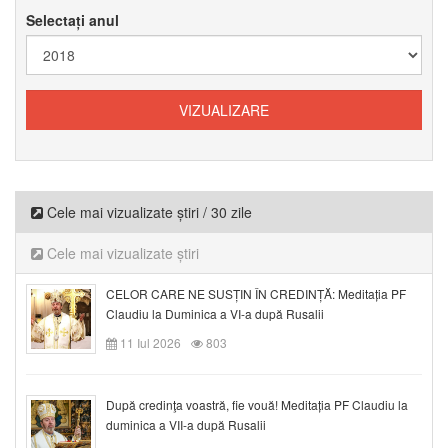
Selectați anul
Cele mai vizualizate știri / 30 zile
Cele mai vizualizate știri
CELOR CARE NE SUSȚIN ÎN CREDINȚĂ: Meditația PF
Claudiu la Duminica a VI-a după Rusalii
11 Iul 2026
803
După credinţa voastră, fie vouă! Meditația PF Claudiu la
duminica a VII-a după Rusalii