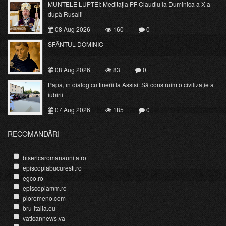
MUNTELE LUPTEI: Meditația PF Claudiu la Duminica a X-a
după Rusalii
08 Aug 2026
160
0
SFÂNTUL DOMINIC
08 Aug 2026
83
0
Papa, în dialog cu tinerii la Assisi: Să construim o civilizație a
iubirii
07 Aug 2026
185
0
RECOMANDĂRI
bisericaromanaunita.ro
episcopiabucuresti.ro
egco.ro
episcopiamm.ro
pioromeno.com
bru-italia.eu
vaticannews.va