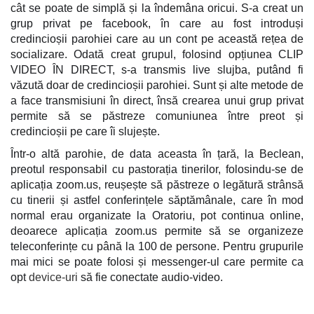
cât se poate de simplă și la îndemâna oricui. S-a creat un
grup privat pe facebook, în care au fost introduși
credincioșii parohiei care au un cont pe această rețea de
socializare. Odată creat grupul, folosind opțiunea CLIP
VIDEO ÎN DIRECT, s-a transmis live slujba, putând fi
văzută doar de credincioșii parohiei. Sunt și alte metode de
a face transmisiuni în direct, însă crearea unui grup privat
permite să se păstreze comuniunea între preot și
credincioșii pe care îi slujește.
Într-o altă parohie, de data aceasta în țară, la Beclean,
preotul responsabil cu pastorația tinerilor, folosindu-se de
aplicația zoom.us, reușește să păstreze o legătură strânsă
cu tinerii și astfel conferințele săptămânale, care în mod
normal erau organizate la Oratoriu, pot continua online,
deoarece aplicația zoom.us permite să se organizeze
teleconferințe cu până la 100 de persone. Pentru grupurile
mai mici se poate folosi și messenger-ul care permite ca
opt
device-uri
să fie conectate audio-video.