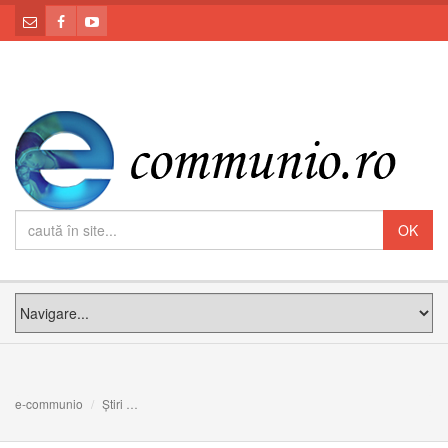
e-communio
Știri
CORONAVIRUS: Preoţii creativi găsesc modalităţi pentru