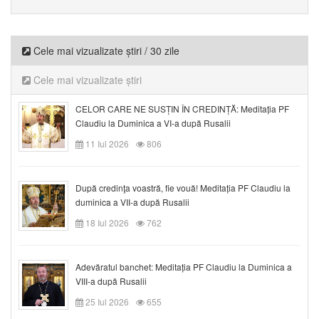
Cele mai vizualizate știri / 30 zile
Cele mai vizualizate știri
CELOR CARE NE SUSȚIN ÎN CREDINȚĂ: Meditația PF
Claudiu la Duminica a VI-a după Rusalii
11 Iul 2026
806
După credinţa voastră, fie vouă! Meditația PF Claudiu la
duminica a VII-a după Rusalii
18 Iul 2026
762
Adevăratul banchet: Meditația PF Claudiu la Duminica a
VIII-a după Rusalii
25 Iul 2026
655