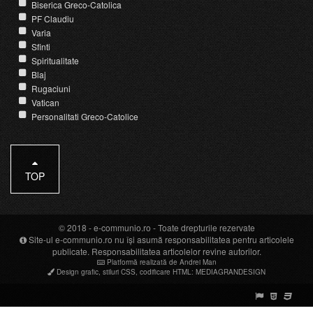
Biserica Greco-Catolica
PF Claudiu
Varia
Sfinti
Spiritualitate
Blaj
Rugaciuni
Vatican
Personalitati Greco-Catolice
TOP
© 2018 -
e-communio.ro
- Toate drepturile rezervate
Site-ul e-communio.ro nu își asumă responsabilitatea pentru articolele
publicate. Responsabilitatea articolelor revine autorilor.
Platformă realizată de Andrei Man
Design grafic
,
stiluri CSS
,
codificare HTML
:
MEDIAGRANDESIGN