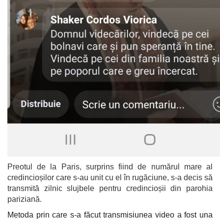
Preotul de la Paris, surprins fiind de numărul mare al
credincioșilor care s-au unit cu el în rugăciune, s-a decis să
transmită zilnic slujbele pentru credincioșii din parohia
pariziană.
Metoda prin care s-a făcut transmisiunea video a fost una