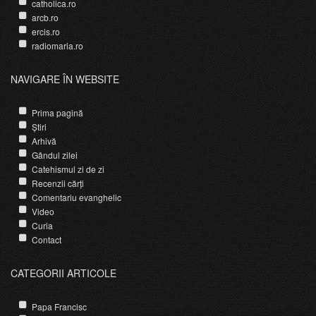
catholica.ro
arcb.ro
ercis.ro
radiomaria.ro
NAVIGARE ÎN WEBSITE
Prima pagină
Știri
Arhivă
Gândul zilei
Catehismul zi de zi
Recenzii cărți
Comentariu evanghelic
Video
Curia
Contact
CATEGORII ARTICOLE
Papa Francisc