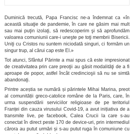
Duminică trecută, Papa Francisc ne-a îndemnat ca «în
această situaţie de pandemie, în care ne găsim mai mult
sau mai puţin izolaţi, să redescoperim şi să aprofundăm
valoarea comuniunii care-i uneşte pe toţi membrii Bisericii.
Uniţi cu Cristos nu suntem niciodată singuri, ci formăm un
singur trup, al cărui cap este El.»
Tot atunci, Sfântul Părinte a mai spus că este impresionat
de creativitatea prin care preoţii au găsit modalităţi de a fi
aproape de popor, astfel încât credincioşii să nu se simtă
abandonaţi.
Printre aceștia se numără și părintele Mihai Marina, preot
al comunității greco-catolice române de la Paris, care, în
urma suspendării serviciilor religioase de pe teritoriul
Franței din cauza virusului Covid-19, a avut inițiativa de a
transmite live, pe facebook, Calea Crucii la care s-au
conectat în direct peste 170 de device-uri, prin intermediul
cărora au putut urmări și s-au putut ruga în comuniune cu