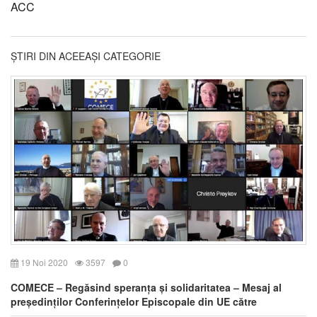
ACC
ȘTIRI DIN ACEEAȘI CATEGORIE
19 Noi 2020
3597
0
COMECE – Regăsind speranța și solidaritatea – Mesaj al
președinților Conferințelor Episcopale din UE către
instituțiile UE și statele membre