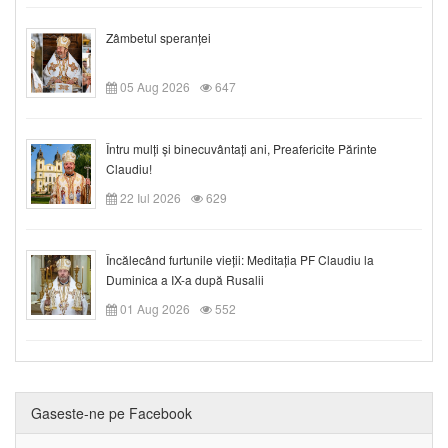
Zâmbetul speranței
05 Aug 2026
647
Întru mulți și binecuvântați ani, Preafericite Părinte
Claudiu!
22 Iul 2026
629
Încălecând furtunile vieții: Meditația PF Claudiu la
Duminica a IX-a după Rusalii
01 Aug 2026
552
Gaseste-ne pe Facebook