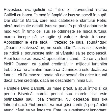
Povestesc evangeliștii că într-o zi, traversând marea
Galileii cu barca, în mod întâmplător Isus se așeză în pupă.
Dar sfântul Marcu, care reia catehezele sfântului Petru,
oferă mai multe detalii. Isus se pune în pupă și adoarme în
mod voit. În timp ce Isus se odihnește se ridică furtuna,
marea începe să se agite și valurile devin furioase.
Apostolilor le este frică. Îl trezesc pe Isus, spunându-i:
,,Doamne salvează-ne, ne scufundăm!". Isus se trezește,
se ridică și poruncește mării și vântului să se potolească.
Apoi Isus se adresează apostolilor zicând: ,,De ce v-a fost
frică? Oameni cu puțină credință".
În mijlocul furtunilor
trebuie să ne amintim mereu că Dumnezeu este deasupra
furtunii, că Dumnezeu poate să ne scoată din orice furtună
dacă avem credință, dacă ne deschidem inima Lui.
Părintele Divo Barsotti, un mare preot, a spus într-o zi că
pentru Biserică marele pericol sau marele risc este
puținătatea sau lipsa credinței. Nu degeaba Isus s-a
întrebat dacă Fiul omului va mai găsi credință pe pământ
atunci când se va întoarce. Este un avertisment important,