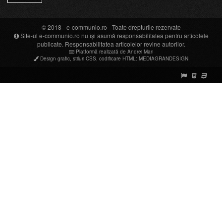
© 2018 -
e-communio.ro
- Toate drepturile rezervate
Site-ul e-communio.ro nu își asumă responsabilitatea pentru articolele
publicate. Responsabilitatea articolelor revine autorilor.
Platformă realizată de Andrei Man
Design grafic
,
stiluri CSS
,
codificare HTML
:
MEDIAGRANDESIGN