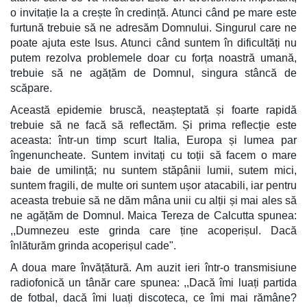
o invitație la a crește în credință. Atunci când pe mare este
furtună trebuie să ne adresăm Domnului. Singurul care ne
poate ajuta este Isus. Atunci când suntem în dificultăți nu
putem rezolva problemele doar cu forța noastră umană,
trebuie să ne agățăm de Domnul, singura stâncă de
scăpare.
Această epidemie bruscă, neașteptată și foarte rapidă
trebuie să ne facă să reflectăm. Și prima reflecție este
aceasta: într-un timp scurt Italia, Europa și lumea par
îngenuncheate. Suntem invitați cu toții să facem o mare
baie de umilință; nu suntem stăpânii lumii, sutem mici,
suntem fragili, de multe ori suntem ușor atacabili, iar pentru
aceasta trebuie să ne dăm mâna unii cu alții și mai ales să
ne agățăm de Domnul.
Maica Tereza de Calcutta spunea:
,,Dumnezeu este grinda care ține acoperișul. Dacă
înlăturăm grinda acoperișul cade".
A doua mare învățătură. Am auzit ieri într-o transmisiune
radiofonică un tânăr care spunea: ,,Dacă îmi luați partida
de fotbal, dacă îmi luați discoteca, ce îmi mai rămâne?