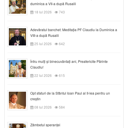
duminica a VII-a după Rusalii
18 Iul 2026
743
Adevăratul banchet: Meditația PF Claudiu la Duminica a
VIII-a după Rusalii
25 Iul 2026
642
Întru mulți și binecuvântați ani, Preafericite Părinte
Claudiu!
22 Iul 2026
615
Opt sfaturi de la Sfântul Ioan Paul al II-lea pentru un
creștin
08 Iul 2026
584
Zâmbetul speranței