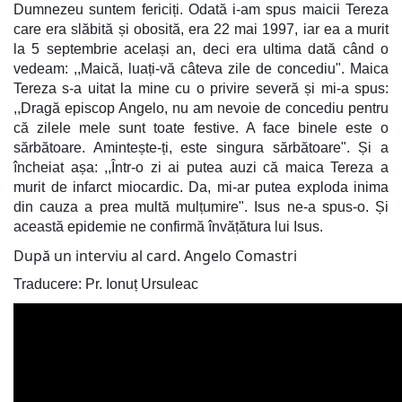
Dumnezeu suntem fericiți. Odată i-am spus maicii Tereza
care era slăbită și obosită, era 22 mai 1997, iar ea a murit
la 5 septembrie același an, deci era ultima dată când o
vedeam: ,,Maică, luați-vă câteva zile de concediu". Maica
Tereza s-a uitat la mine cu o privire severă și mi-a spus:
,,Dragă episcop Angelo, nu am nevoie de concediu pentru
că zilele mele sunt toate festive. A face binele este o
sărbătoare. Amintește-ți, este singura sărbătoare". Și a
încheiat așa: ,,Într-o zi ai putea auzi că maica Tereza a
murit de infarct miocardic. Da, mi-ar putea exploda inima
din cauza a prea multă mulțumire". Isus ne-a spus-o. Și
această epidemie ne confirmă învățătura lui Isus.
După un interviu al card. Angelo Comastri
Traducere: Pr. Ionuț Ursuleac