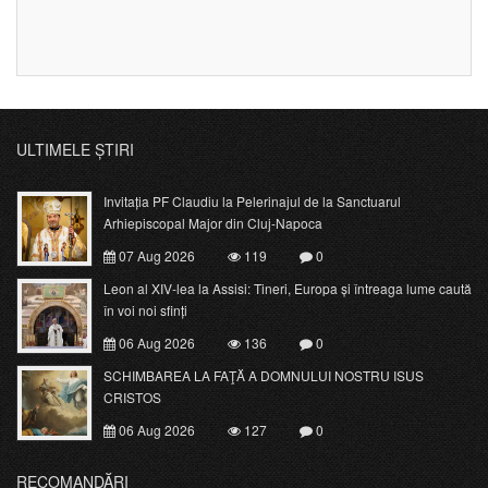
ULTIMELE ȘTIRI
Invitația PF Claudiu la Pelerinajul de la Sanctuarul
Arhiepiscopal Major din Cluj-Napoca
07 Aug 2026
119
0
Leon al XIV-lea la Assisi: Tineri, Europa și întreaga lume caută
în voi noi sfinți
06 Aug 2026
136
0
SCHIMBAREA LA FAŢĂ A DOMNULUI NOSTRU ISUS
CRISTOS
06 Aug 2026
127
0
RECOMANDĂRI