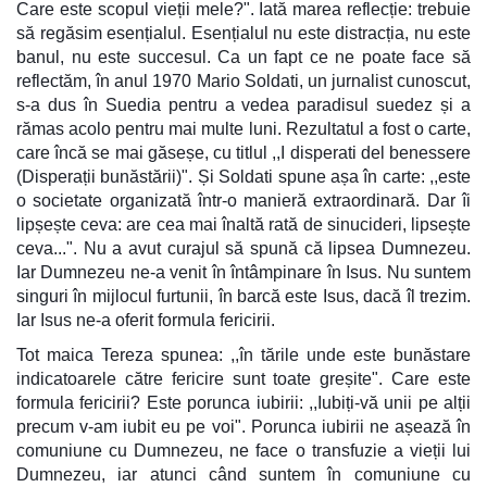
Care este scopul vieții mele?". Iată marea reflecție: trebuie
să regăsim esențialul. Esențialul nu este distracția, nu este
banul, nu este succesul. Ca un fapt ce ne poate face să
reflectăm, în anul 1970 Mario Soldati, un jurnalist cunoscut,
s-a dus în Suedia pentru a vedea paradisul suedez și a
rămas acolo pentru mai multe luni. Rezultatul a fost o carte,
care încă se mai găseșe, cu titlul ,,I disperati del benessere
(Disperații bunăstării)". Și Soldati spune așa în carte: ,,este
o societate organizată într-o manieră extraordinară. Dar îi
lipșește ceva: are cea mai înaltă rată de sinucideri, lipsește
ceva...". Nu a avut curajul să spună că lipsea Dumnezeu.
Iar Dumnezeu ne-a venit în întâmpinare în Isus. Nu suntem
singuri în mijlocul furtunii, în barcă este Isus, dacă îl trezim.
Iar Isus ne-a oferit formula fericirii.
Tot maica Tereza spunea: ,,în tările unde este bunăstare
indicatoarele către fericire sunt toate greșite". Care este
formula fericirii? Este porunca iubirii: ,,Iubiți-vă unii pe alții
precum v-am iubit eu pe voi". Porunca iubirii ne așează în
comuniune cu Dumnezeu, ne face o transfuzie a vieții lui
Dumnezeu, iar atunci când suntem în comuniune cu