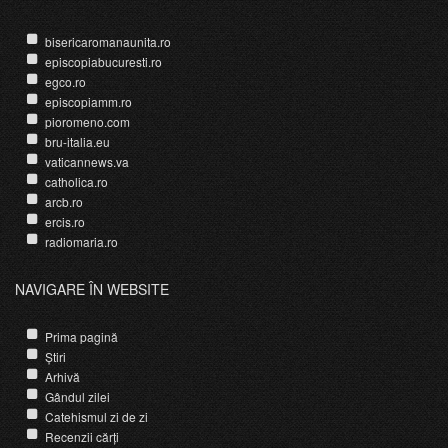
bisericaromanaunita.ro
episcopiabucuresti.ro
egco.ro
episcopiamm.ro
pioromeno.com
bru-italia.eu
vaticannews.va
catholica.ro
arcb.ro
ercis.ro
radiomaria.ro
NAVIGARE ÎN WEBSITE
Prima pagină
Știri
Arhivă
Gândul zilei
Catehismul zi de zi
Recenzii cărți