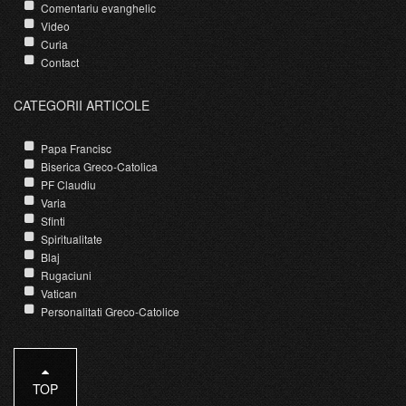
Comentariu evanghelic
Video
Curia
Contact
CATEGORII ARTICOLE
Papa Francisc
Biserica Greco-Catolica
PF Claudiu
Varia
Sfinti
Spiritualitate
Blaj
Rugaciuni
Vatican
Personalitati Greco-Catolice
TOP