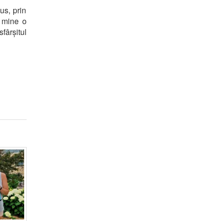
us, prin
u mine o
fârșitul