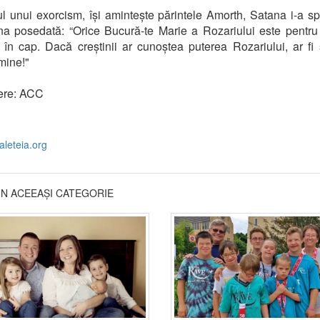
ul unui exorcism, își amintește părintele Amorth, Satana i-a sp
a posedată: “Orice Bucură-te Marie a Rozariului este pentr
ă în cap. Dacă creștinii ar cunoștea puterea Rozariului, ar fi s
mine!"
ere: ACC
.aleteia.org
DIN ACEEAȘI CATEGORIE