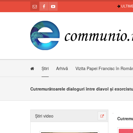
ULTIME
Știri
Arhivă
Vizita Papei Francisc în Româ
Cutremurătoarele dialoguri între diavol și exorcistu
Știri video
Cutremur