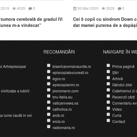
 2019
4035
0
30 Mar 2020
3526
0
 tumora cerebrală de gradul IV:
Cei 5 copii cu sindrom Down c
unea m-a vindecat”
dat mamei puterea de a depăși
cancerul
RECOMANDĂRI
NAVIGARE ÎN W
ul Arhiepiscopal
bisericaromanaunita.ro
Prima pagină
episcopiabucuresti.ro
Știri
egco.ro
Arhivă
episcopiamm.ro
Gândul zilei
ivilizație a iubirii
pioromeno.com
Catehismul zi d
bru-italia.eu
Recenzii cărți
vaticannews.va
Comentariu ev
catholica.ro
Video
ga lume caută în voi
arcb.ro
Curia
ercis.ro
Contact
radiomaria.ro