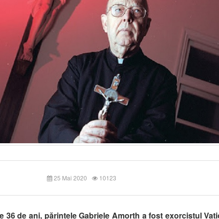
25 Mai 2020
10123
 36 de ani, părintele Gabriele Amorth a fost exorcistul Vat