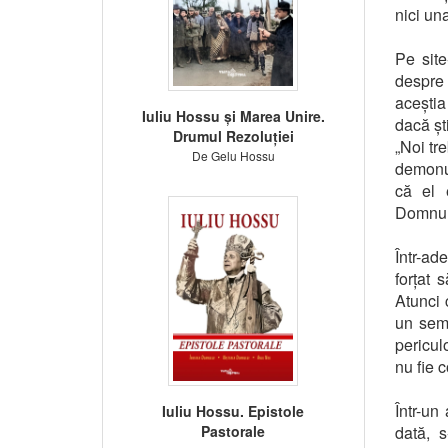
nici una
Pe sit
despre 
aceștia
Iuliu Hossu și Marea Unire.
dacă șt
Drumul Rezoluției
„Noi tr
De Gelu Hossu
demonul
că el 
Domnul
Într-ad
forțat 
Atunci 
un semn
periculo
nu fie 
Într-un
Iuliu Hossu. Epistole
Pastorale
dată, 