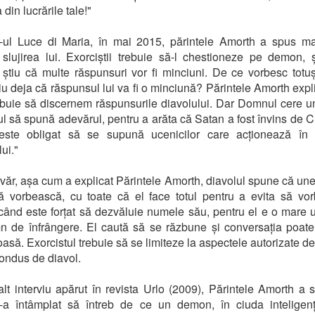
 din lucrările tale!"
e-ul Luce di Maria, în mai 2015, părintele Amorth a spus ma
slujirea lui. Exorciștii trebuie să-l chestioneze pe demon, ș
 știu că multe răspunsuri vor fi minciuni. De ce vorbesc totuș
iu deja că răspunsul lui va fi o minciună? Părintele Amorth expli
ebuie să discernem răspunsurile diavolului. Dar Domnul cere u
 să spună adevărul, pentru a arăta că Satan a fost învins de Cr
este obligat să se supună ucenicilor care acționează în
ui."
evăr, așa cum a explicat Părintele Amorth, diavolul spune că une
să vorbească, cu toate că el face totul pentru a evita să vo
când este forțat să dezvăluie numele său, pentru el e o mare u
 de înfrângere. El caută să se răzbune și conversația poat
asă. Exorcistul trebuie să se limiteze la aspectele autorizate de 
condus de diavol.
 alt interviu apărut în revista Urlo (2009), Părintele Amorth a 
s-a întâmplat să întreb de ce un demon, în ciuda inteligenț