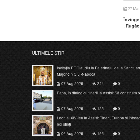
27 Mar
Învinge
„Rugăci
ULTIMELE ȘTIRI
Invitația PF Claudiu la Pelerinajul de la Sanctuar
Major din Cluj-Napoca
07 Aug 2026
244
0
Papa, în dialog cu tinerii la Assisi: Să construim o c
07 Aug 2026
125
0
Leon al XIV-lea la Assisi: Tineri, Europa și întrea
noi sfinți
06 Aug 2026
156
0