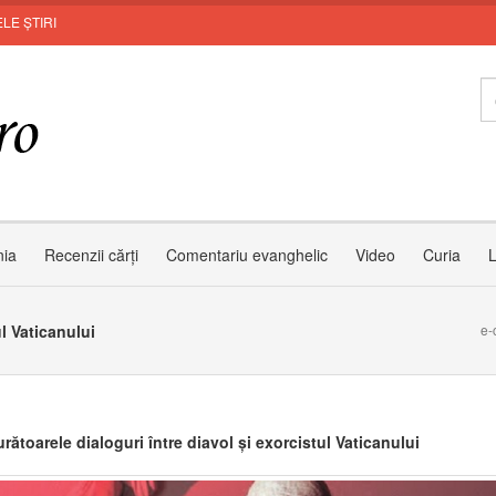
LE ȘTIRI
I
nia
Recenzii cărți
Comentariu evanghelic
Video
Curia
L
l Vaticanului
e-
ătoarele dialoguri între diavol și exorcistul Vaticanului