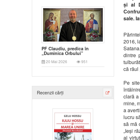
și al 
Confrun
sale. I
Părinte
2016, la
Satana.
PF Claudiu, predica în
„Duminica Orbului”
dintre 
tulbură
20 Mai 2026
951
că răul 
Pe site
întâlni
Recenzii cărți
clară a
mine, m
a avert
lucru s
să mă c
„Ieși r
al virt