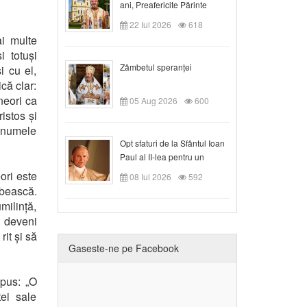
ani, Preafericite Părinte
Claudiu!
22 Iul 2026
618
i multe
i totuși
Zâmbetul speranței
i cu el,
că clar:
neori ca
05 Aug 2026
600
istos și
 numele
Opt sfaturi de la Sfântul Ioan
Paul al II-lea pentru un
creștin
ori este
08 Iul 2026
592
rbească.
milință,
e deveni
rit și să
Gaseste-ne pe Facebook
spus: „O
ei sale