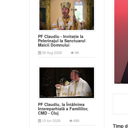
PF Claudiu - Invitație la
Pelerinajul la Sanctuarul
Maicii Domnului
06 Aug 2026
98
PF Claudiu, la Întâlnirea
Intereparhială a Familiilor,
CMD - Cluj
15 Iun 2026
686
Timp de