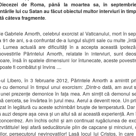
Diecezei de Roma, până la moartea sa, în septembri
tările lui cu Satan au făcut obiectul multor interviuri în timpu
ată câteva fragmente
.
le Gabriele Amorth, celebrul exorcist al Vaticanului, mort în se
 91 de ani, s-a confruntat de-a lungul slujirii sale cu multe „întâ
 Lumea actuală are dificultăți în a accepta această ipotez
povestirile Părintelui Amorth, relatate în interviuri, sunt deo
toare, însă în spatele dimensiuni lor întunecate, aceste povestir
poate fi combătut și învins ....
-ul Libero, în 3 februarie 2012, Părintele Amorth a amintit p
re cu demonul în timpul unui exorcism: „Dintr-o dată, am avut 
 unei prezențe demonice în fața mea. Am simțit că demonul se
ă cerceta, se învârtea în jurul meu. Aerul a devenit rece. Un pr
izat în legătură cu aceste schimbări bruște de temperatură. Dar
ă auzi despre așa ceva și un altul să ai această experiență. Am 
oncentrez. Am închis ochii și am continuat rugăciunea de exo
ăzvrătitule! Ieși afară seducătorule plin de capcane și minciuni
uților, persecutorul nevinovaților! Lasă locul lui Cristos, în care