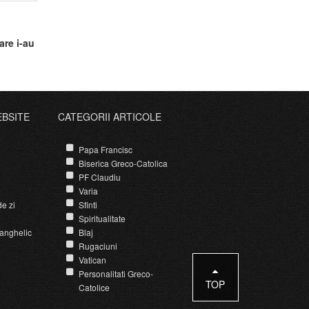
are i-au
EBSITE
CATEGORII ARTICOLE
Papa Francisc
Biserica Greco-Catolica
PF Claudiu
Varia
e zi
Sfinti
Spiritualitate
anghelic
Blaj
Rugaciuni
Vatican
Personalitati Greco-
TOP
Catolice