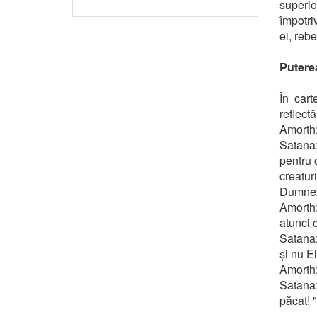
superi
împotri
ei, reb
Putere
În cart
reflect
Amorth: 
Satana:
pentru 
creatu
Dumneze
Amorth:
atunci 
Satana:
și nu El 
Amorth: 
Satana:
păcat! "