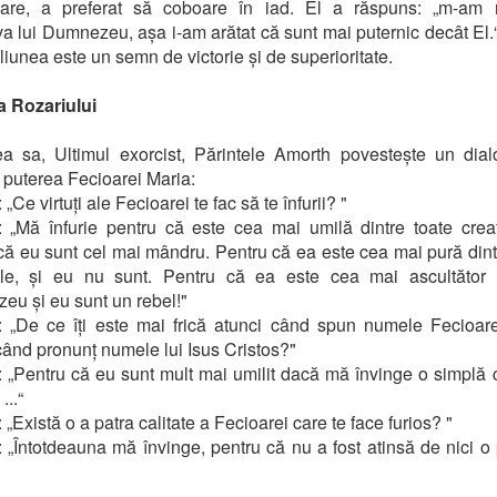
oare, a preferat să coboare în iad. El a răspuns: „m-am ră
va lui Dumnezeu, așa i-am arătat că sunt mai puternic decât El.
eliunea este un semn de victorie și de superioritate.
a Rozariului
ea sa, Ultimul exorcist, Părintele Amorth povestește un dia
ă puterea Fecioarei Maria:
„Ce virtuți ale Fecioarei te fac să te înfurii? "
 „Mă înfurie pentru că este cea mai umilă dintre toate creat
că eu sunt cel mai mândru. Pentru că ea este cea mai pură dint
rile, și eu nu sunt. Pentru că ea este cea mai ascultător 
u și eu sunt un rebel!"
 „De ce îți este mai frică atunci când spun numele Fecioar
când pronunț numele lui Isus Cristos?"
 „Pentru că eu sunt mult mai umilit dacă mă învinge o simplă 
...“
„Există o a patra calitate a Fecioarei care te face furios? "
 „Întotdeauna mă învinge, pentru că nu a fost atinsă de nici o