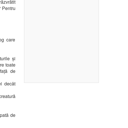
zvrătit
“ Pentru
log care
urile și
re toate
față de
ei decât
creatură
 pată de