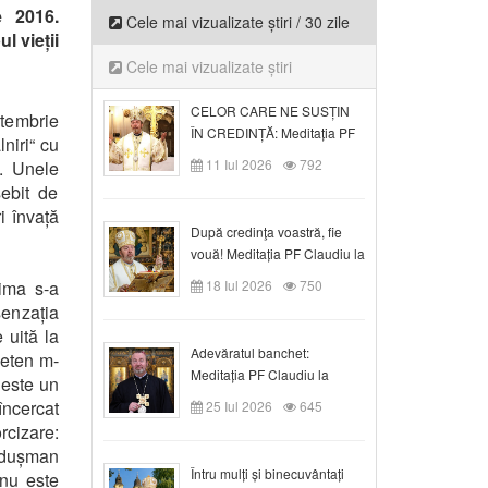
e 2016.
Cele mai vizualizate știri / 30 zile
l vieții
Cele mai vizualizate știri
CELOR CARE NE SUSȚIN
ptembrie
ÎN CREDINȚĂ: Meditația PF
lniri“ cu
Claudiu la Duminica a VI-a
11 Iul 2026
792
ă. Unele
după Rusalii
sebit de
i învață
După credinţa voastră, fie
vouă! Meditația PF Claudiu la
duminica a VII-a după Rusalii
rima s-a
18 Iul 2026
750
senzația
 uită la
Adevăratul banchet:
ieten m-
Meditația PF Claudiu la
 este un
Duminica a VIII-a după
încercat
25 Iul 2026
645
Rusalii
rcizare:
, dușman
Întru mulți și binecuvântați
 nu este