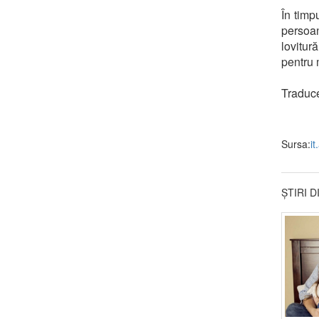
În timp
persoan
lovitur
pentru 
Traduc
Sursa:
it
ȘTIRI 