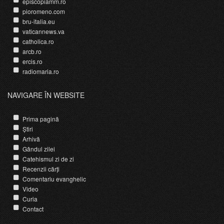
episcopiamm.ro
pioromeno.com
bru-italia.eu
vaticannews.va
catholica.ro
arcb.ro
ercis.ro
radiomaria.ro
NAVIGARE ÎN WEBSITE
Prima pagină
Știri
Arhivă
Gândul zilei
Catehismul zi de zi
Recenzii cărți
Comentariu evanghelic
Video
Curia
Contact