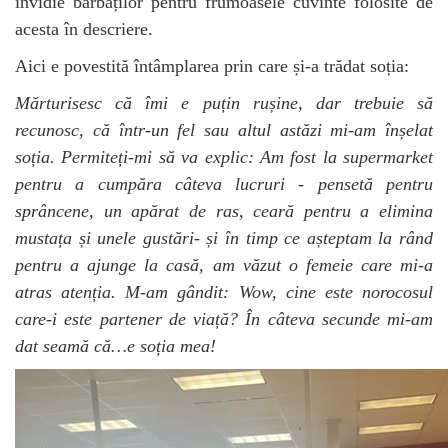
invidie bărbaților pentru frumoasele cuvinte folosite de
acesta în descriere.
Aici e povestită întâmplarea prin care și-a trădat soția:
Mărturisesc că îmi e puțin rușine, dar trebuie să
recunosc, că într-un fel sau altul astăzi mi-am înșelat
soția. Permiteți-mi să va explic: Am fost la supermarket
pentru a cumpăra câteva lucruri - pensetă pentru
sprâncene, un apărat de ras, ceară pentru a elimina
mustața și unele gustări- și în timp ce așteptam la rând
pentru a ajunge la casă, am văzut o femeie care mi-a
atras atenția. M-am gândit: Wow, cine este norocosul
care-i este partener de viață? În câteva secunde mi-am
dat seamă că…e soția mea!