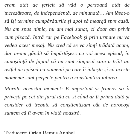
eram atât de fericit să văd o persoană atât de
încrezătoare, de independentă, de minunată… Am lăsat-o
să își termine cumpărăturile și apoi să meargă spre casă.
Nu am spus nimic, nu am mai sunat, ci doar am privit
cum pleacă. Intră rar pe Facebook și prin urmare nu va
vedea acest mesaj. Nu cred că se va simți trădată acum,
dar m-am gândit să împărtășesc cu voi acest episod, în
cunoștință de faptul că nu sunt singurul care a trăit un
astfel de episod cu oamenii pe care îi iubește și că aceste
momente sunt perfecte pentru a conștientiza iubirea.
Morală aceastui moment: E important și frumos să îi
privești pe cei din jurul tău ca și când ar fi prima dată și
consider că trebuie să conștientizam cât de norocoși
suntem că îi avem în viață noastră.
Traducere: Orian Remus Anghel