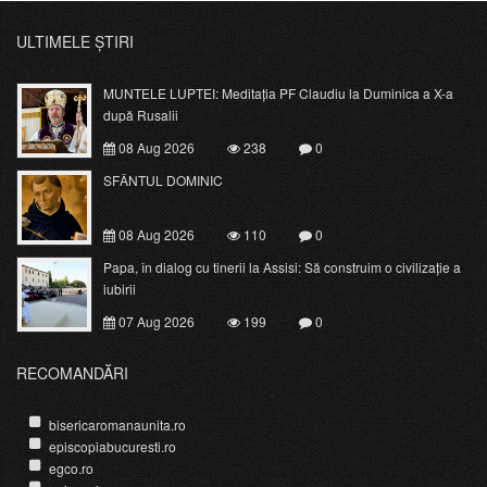
ULTIMELE ȘTIRI
MUNTELE LUPTEI: Meditația PF Claudiu la Duminica a X-a
după Rusalii
08 Aug 2026
238
0
SFÂNTUL DOMINIC
08 Aug 2026
110
0
Papa, în dialog cu tinerii la Assisi: Să construim o civilizație a
iubirii
07 Aug 2026
199
0
RECOMANDĂRI
bisericaromanaunita.ro
episcopiabucuresti.ro
egco.ro