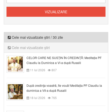
Cele mai vizualizate știri / 30 zile
Cele mai vizualizate știri
CELOR CARE NE SUSȚIN ÎN CREDINȚĂ: Meditația PF
Claudiu la Duminica a VI-a după Rusalii
11 Iul 2026
807
După credinţa voastră, fie vouă! Meditația PF Claudiu la
duminica a VII-a după Rusalii
18 Iul 2026
765