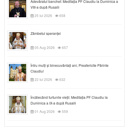
Adevăratul banchet: Meditația PF Claudiu la Duminica a
VIII-a după Rusalii
25 Iul 2026
658
Zâmbetul speranței
05 Aug 2026
657
Întru mulți și binecuvântați ani, Preafericite Părinte
Claudiu!
22 Iul 2026
632
Încălecând furtunile vieții: Meditația PF Claudiu la
Duminica a IX-a după Rusalii
01 Aug 2026
559