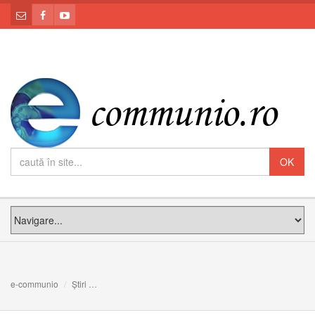
e-communio
Știri
Un om mărturisește pe Facebook cum și-a trădat soția