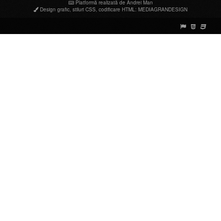
Platformă realizată de Andrei Man
Design grafic
,
stiluri CSS
,
codificare HTML
:
MEDIAGRANDESIGN