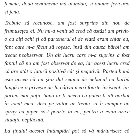
femeie, două sentimente mă inundau, și anume fericirea
și jena.
Trebuie să recunosc, am fost surprins din nou de
frumusețea ei. Nu mi-a venit să cred că astăzi am privit-
o cu alți ochi și că partenerul ei de viață eram chiar eu,
fapt care m-a făcut să roșesc, însă din cauza bărbii am
trecut neobservat. Un alt lucru care m-a suprins a fost
faptul că nu am fost observat de ea, iar acest lucru cred
că are atât o latură pozitivă cât și negativă. Partea bună
este accea că nu și-a dat seama de nebunul cu barbă
lungă ce o privește de la câțiva metri foarte insistent, iar
partea mai puțin bună ar fi aceea că putea fi alt bărbat
în locul meu, deci pe viitor ar trebui să îi cumpăr un
spray cu piper să-l poarte la ea, pentru a evita orice
situație neplăcută.
La finalul acestei întâmplări pot să vă mărturisesc că