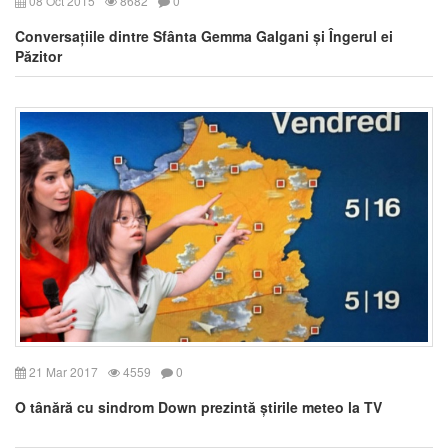
08 Oct 2015
8682
0
Conversațiile dintre Sfânta Gemma Galgani și Îngerul ei
Păzitor
21 Mar 2017
4559
0
O tânără cu sindrom Down prezintă știrile meteo la TV