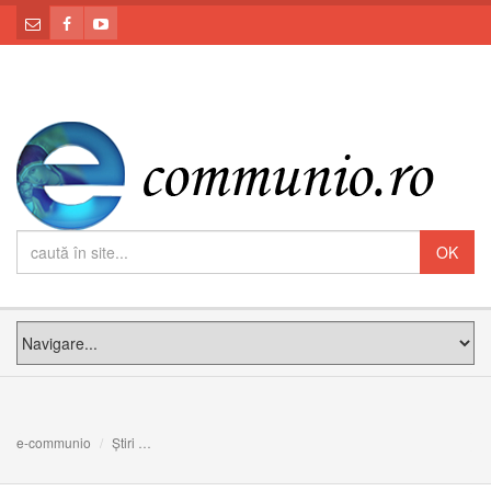
e-communio
Știri
Papa ne cere să redescoperim misiunea în viaţa creştină