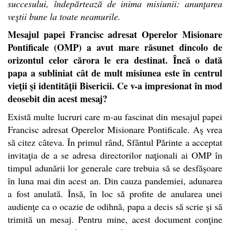
succesului, îndepărtează de inima misiunii: anunţarea
veştii bune la toate neamurile.
Mesajul papei Francisc adresat Operelor Misionare
Pontificale (OMP) a avut mare răsunet dincolo de
orizontul celor cărora le era destinat. Încă o dată
papa a subliniat cât de mult misiunea este în centrul
vieţii şi identităţii Bisericii. Ce v-a impresionat în mod
deosebit din acest mesaj?
Există multe lucruri care m-au fascinat din mesajul papei
Francisc adresat Operelor Misionare Pontificale. Aş vrea
să citez câteva. În primul rând, Sfântul Părinte a acceptat
invitaţia de a se adresa directorilor naţionali ai OMP în
timpul adunării lor generale care trebuia să se desfăşoare
în luna mai din acest an. Din cauza pandemiei, adunarea
a fost anulată. Însă, în loc să profite de anularea unei
audienţe ca o ocazie de odihnă, papa a decis să scrie şi să
trimită un mesaj. Pentru mine, acest document conţine