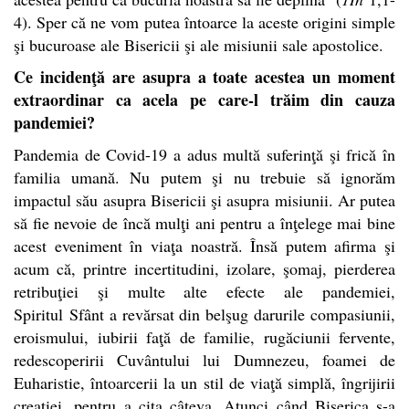
4). Sper că ne vom putea întoarce la aceste origini simple
şi bucuroase ale Bisericii şi ale misiunii sale apostolice.
Ce incidenţă are asupra a toate acestea un moment
extraordinar ca acela pe care-l trăim din cauza
pandemiei?
Pandemia de Covid-19 a adus multă suferinţă şi frică în
familia umană. Nu putem şi nu trebuie să ignorăm
impactul său asupra Bisericii şi asupra misiunii. Ar putea
să fie nevoie de încă mulţi ani pentru a înţelege mai bine
acest eveniment în viaţa noastră. Însă putem afirma şi
acum că, printre incertitudini, izolare, şomaj, pierderea
retribuţiei şi multe alte efecte ale pandemiei,
Spiritul
Sfânt a revărsat din belşug darurile compasiunii,
eroismului, iubirii faţă de familie, rugăciunii fervente,
redescoperirii Cuvântului lui Dumnezeu, foamei de
Euharistie, întoarcerii la un stil de viaţă simplă, îngrijirii
creaţiei, pentru a cita câteva. Atunci când Biserica s-a