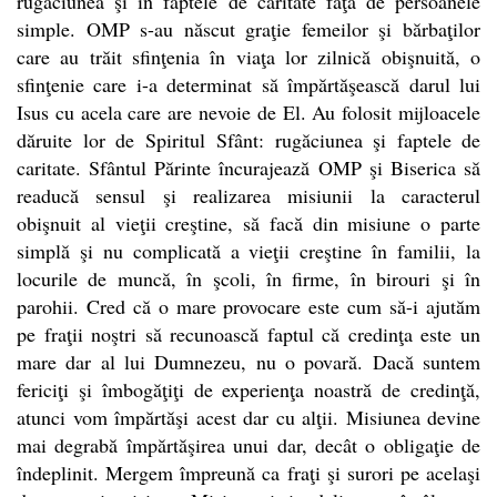
rugăciunea şi în faptele de caritate faţă de persoanele
simple. OMP s-au născut graţie femeilor şi bărbaţilor
care au trăit sfinţenia în viaţa lor zilnică obişnuită, o
sfinţenie care i-a determinat să împărtăşească darul lui
Isus cu acela care are nevoie de El. Au folosit mijloacele
dăruite lor de
Spiritul
Sfânt: rugăciunea şi faptele de
caritate. Sfântul Părinte încurajează OMP şi Biserica să
readucă sensul şi realizarea misiunii la caracterul
obişnuit al vieţii creştine, să facă din misiune o parte
simplă şi nu complicată a vieţii creştine în familii, la
locurile de muncă, în şcoli, în firme, în birouri şi în
parohii. Cred că o mare provocare este cum să-i ajutăm
pe fraţii noştri să recunoască faptul că credinţa este un
mare dar al lui Dumnezeu, nu o povară. Dacă suntem
fericiţi şi îmbogăţiţi de experienţa noastră de credinţă,
atunci vom împărtăşi acest dar cu alţii. Misiunea devine
mai degrabă împărtăşirea unui dar, decât o obligaţie de
îndeplinit. Mergem împreună ca fraţi şi surori pe acelaşi