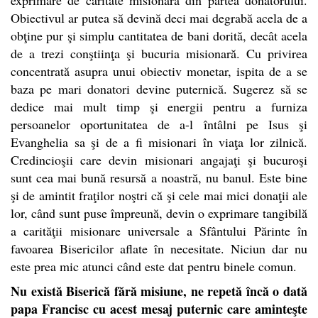
Obiectivul ar putea să devină deci mai degrabă acela de a
obţine pur şi simplu cantitatea de bani dorită, decât acela
de a trezi conştiinţa şi bucuria misionară. Cu privirea
concentrată asupra unui obiectiv monetar, ispita de a se
baza pe mari donatori devine puternică. Sugerez să se
dedice mai mult timp şi energii pentru a furniza
persoanelor oportunitatea de a-l întâlni pe Isus şi
Evanghelia sa şi de a fi misionari în viaţa lor zilnică.
Credincioşii care devin misionari angajaţi şi bucuroşi
sunt cea mai bună resursă a noastră, nu banul. Este bine
şi de amintit fraţilor noştri că şi cele mai mici donaţii ale
lor, când sunt puse împreună, devin o exprimare tangibilă
a carităţii misionare universale a Sfântului Părinte în
favoarea Bisericilor aflate în necesitate. Niciun dar nu
este prea mic atunci când este dat pentru binele comun.
Nu există Biserică fără misiune, ne repetă încă o dată
papa Francisc cu acest mesaj puternic care aminteşte