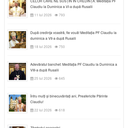
CELOR CARE NE SUSȚIN ÎN CREDINȚĂ: Meditația PF
Claudiu la Duminica a VI-a după Rusalii
11 Iul 2026
793
După credinţa voastră, fie vouă! Meditația PF Claudiu la
duminica a VII-a după Rusalii
18 Iul 2026
750
Adevăratul banchet: Meditația PF Claudiu la Duminica a
VIII-a după Rusalii
25 Iul 2026
645
Întru mulți și binecuvântați ani, Preafericite Părinte
Claudiu!
22 Iul 2026
618
Zâmbetul speranței