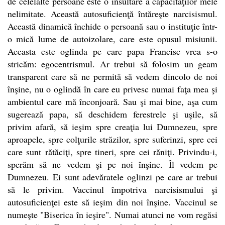
de celelalte persoane este o insultare a capacităţilor mele
nelimitate. Această autosuficienţă întăreşte narcisismul.
Această dinamică închide o persoană sau o instituţie într-
o mică lume de autoizolare, care este opusul misiunii.
Aceasta este oglinda pe care papa Francisc vrea s-o
stricăm: egocentrismul. Ar trebui să folosim un geam
transparent care să ne permită să vedem dincolo de noi
înşine, nu o oglindă în care eu privesc numai faţa mea şi
ambientul care mă înconjoară. Sau şi mai bine, aşa cum
sugerează papa, să deschidem ferestrele şi uşile, să
privim afară, să ieşim spre creaţia lui Dumnezeu, spre
aproapele, spre colţurile străzilor, spre suferinzi, spre cei
care sunt rătăciţi, spre tineri, spre cei răniţi. Privindu-i,
sperăm să ne vedem şi pe noi înşine. Îl vedem pe
Dumnezeu. Ei sunt adevăratele oglinzi pe care ar trebui
să le privim. Vaccinul împotriva narcisismului şi
autosuficienţei este să ieşim din noi înşine. Vaccinul se
numeşte "Biserica în ieşire". Numai atunci ne vom regăsi