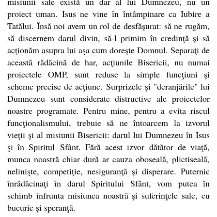
misiunii sale există un dar al lui Dumnezeu, nu un
proiect uman. Isus ne vine în întâmpinare ca Iubire a
Tatălui. Însă noi avem un rol de desfăşurat: să ne rugăm,
să discernem darul divin, să-l primim în credinţă şi să
acţionăm asupra lui aşa cum doreşte Domnul. Separaţi de
această rădăcină de har, acţiunile Bisericii, nu numai
proiectele OMP, sunt reduse la simple funcţiuni şi
scheme precise de acţiune. Surprizele şi "deranjările" lui
Dumnezeu sunt considerate distructive ale proiectelor
noastre programate. Pentru mine, pentru a evita riscul
funcţionalismului, trebuie să ne întoarcem la izvorul
vieţii şi al misiunii Bisericii: darul lui Dumnezeu în Isus
şi în
Spiritul
Sfânt. Fără acest izvor dătător de viaţă,
munca noastră chiar dură ar cauza oboseală, plictiseală,
nelinişte, competiţie, nesiguranţă şi disperare. Puternic
înrădăcinaţi în darul
Spiritului
Sfânt, vom putea în
schimb înfrunta misiunea noastră şi suferinţele sale, cu
bucurie şi speranţă.