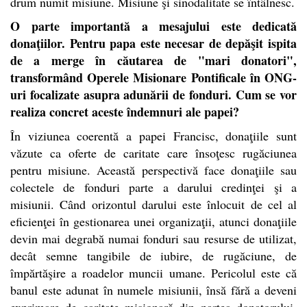
drum numit misiune. Misiune şi sinodalitate se întâlnesc.
O parte importantă a mesajului este dedicată
donaţiilor. Pentru papa este necesar de depăşit ispita
de a merge în căutarea de "mari donatori",
transformând Operele Misionare Pontificale în ONG-
uri focalizate asupra adunării de fonduri. Cum se vor
realiza concret aceste îndemnuri ale papei?
În viziunea coerentă a papei Francisc, donaţiile sunt
văzute ca oferte de caritate care însoţesc rugăciunea
pentru misiune. Această perspectivă face donaţiile sau
colectele de fonduri parte a darului credinţei şi a
misiunii. Când orizontul darului este înlocuit de cel al
eficienţei în gestionarea unei organizaţii, atunci donaţiile
devin mai degrabă numai fonduri sau resurse de utilizat,
decât semne tangibile de iubire, de rugăciune, de
împărtăşire a roadelor muncii umane. Pericolul este că
banul este adunat în numele misiunii, însă fără a deveni
exprimare de caritate misionară din partea donatorului.