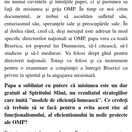
nu numai cuvintele şi intuiţiile papei, ci şi pasiunea sa
faţă de misiunea şi grija OMP. În timp ce noi citim
documentul, ar trebui să ascultăm sufletul său,
entuziasmul său, speranţele sale şi preocupările sale. În
al doilea rând, cred că, deşi mesajul este adresat în mod
specific directorilor naţionali ai OMP, papa vrea ca toată
Biserica, tot poporul lui Dumnezeu, să-l citească, să-l
studieze şi să-l mediteze. Va folosi drept ghid pentru
directorii naţionali. Totuşi va folosi şi ca instrument
pentru o examinare a conştiinţei a întregii Biserici cu
privire la spiritul şi la angajarea misionară.
Papa a subliniat cu putere că misiunea este un dar
gratuit al
Spiritului
Sfânt, nu rezultatul strategiilor
care imită "modele de eficienţă lumească". Ce credeţi
că trebuie să se facă pentru a evita acest risc al
funcţionalismului, al eficientismului în noile proiecte
ale OMP?