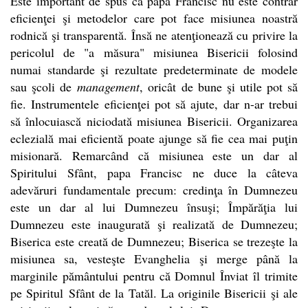
Este important de spus că papa Francisc nu este contrar
eficienţei şi metodelor care pot face misiunea noastră
rodnică şi transparentă. Însă ne atenţionează cu privire la
pericolul de "a măsura" misiunea Bisericii folosind
numai standarde şi rezultate predeterminate de modele
sau şcoli de
management
, oricât de bune şi utile pot să
fie. Instrumentele eficienţei pot să ajute, dar n-ar trebui
să înlocuiască niciodată misiunea Bisericii. Organizarea
eclezială mai eficientă poate ajunge să fie cea mai puţin
misionară. Remarcând că misiunea este un dar al
Spiritului
Sfânt, papa Francisc ne duce la câteva
adevăruri fundamentale precum: credinţa în Dumnezeu
este un dar al lui Dumnezeu însuşi; Împărăţia lui
Dumnezeu este inaugurată şi realizată de Dumnezeu;
Biserica este creată de Dumnezeu; Biserica se trezeşte la
misiunea sa, vesteşte Evanghelia şi merge până la
marginile pământului pentru că Domnul Înviat îl trimite
pe
Spiritul
Sfânt de la Tatăl. La originile Bisericii şi ale