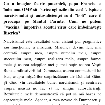
Cu o imagine foarte puternică, papa Francisc a
îndemnat OMP să "strice oglinzile din casă". Ispitele
narcisismului şi autosuficienţei sunt "boli" care îl
preocupă pe Sfântul Părinte. Cum ne putem
"vaccina" împotriva acestui virus care îmbolnăveşte
Biserica?
Narcisismul este rezultatul unei viziuni pur pragmatice
sau funcţionale a misiunii. Misiunea devine lent mai
centrată asupra mea, asupra numelui meu, asupra
succesului meu, asupra realizării mele, asupra faimei
mele şi asupra adepţilor mei şi mai puţin asupra Veştii
Bune a milostivirii lui Dumnezeu, asupra compasiunii lui
Isus, asupra mişcărilor surprinzătoare ale Duhului Sfânt.
Şi când vin rezultatele bune, narcisismul şi centrarea
asupra noastră ne fac să ne simţim autosuficienţi.
Rezultatele mele demonstrează că pot să mă bazez pe
capacităţile mele. Aşadar, a avea nevoie de Dumnezeu şi