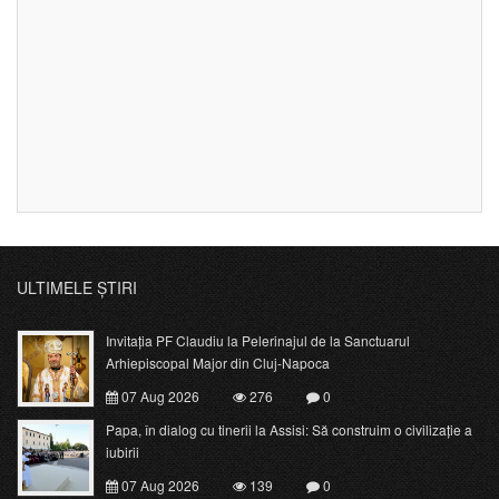
ULTIMELE ȘTIRI
Invitația PF Claudiu la Pelerinajul de la Sanctuarul
Arhiepiscopal Major din Cluj-Napoca
07 Aug 2026
276
0
Papa, în dialog cu tinerii la Assisi: Să construim o civilizație a
iubirii
07 Aug 2026
139
0