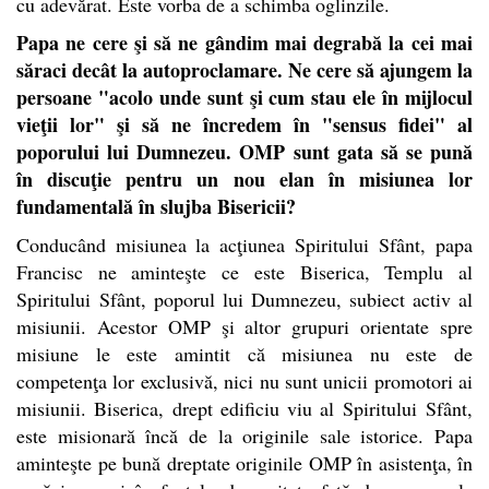
cu adevărat. Este vorba de a schimba oglinzile.
Papa ne cere şi să ne gândim mai degrabă la cei mai
săraci decât la autoproclamare. Ne cere să ajungem la
persoane "acolo unde sunt şi cum stau ele în mijlocul
vieţii lor" şi să ne încredem în "sensus fidei" al
poporului lui Dumnezeu. OMP sunt gata să se pună
în discuţie pentru un nou elan în misiunea lor
fundamentală în slujba Bisericii?
Conducând misiunea la acţiunea
Spiritului
Sfânt, papa
Francisc ne aminteşte ce este Biserica, Templu al
Spiritului
Sfânt, poporul lui Dumnezeu, subiect activ al
misiunii. Acestor OMP şi altor grupuri orientate spre
misiune le este amintit că misiunea nu este de
competenţa lor exclusivă, nici nu sunt unicii promotori ai
misiunii. Biserica, drept edificiu viu al
Spiritului
Sfânt,
este misionară încă de la originile sale istorice. Papa
aminteşte pe bună dreptate originile OMP în asistenţa, în