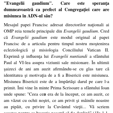
"Evangelii gaudium". Care este speranţa
dumneavoastră ca prefect al Congregaţiei care are
misiunea în ADN-ul său?
Mesajul papei Francisc adresat directorilor naţionali ai
OMP reia temele principale din
Evangelii gaudium
. Cred
că
Evangelii gaudium
este modul original al papei
Francisc de a articula pentru timpul nostru moştenirea
ecleziologică şi misiologia Conciliului Vatican II.
Exprimă şi influenţa lui
Evangelii nuntiandi
a sfântului
Paul al VI-lea asupra viziunii sale misionare. În ultimii
şaizeci de ani am auzit afirmându-se cu glas tare că
identitatea şi motivaţia de a fi a Bisericii este misiunea.
Misiunea Bisericii este de a împărtăşi darul pe care l-a
primit. Îmi vine în minte Prima Scrisoare a sfântului Ioan
a
unde spune: "Ceea ce
era de la început, ce am auzit, ce
am văzut cu ochii noştri, ce am privit şi mâinile noastre
au pipăit, cu privire la Cuvântul vieţii... Vă scriem
acestea pentru ca bucuria noastră să fie deplină" (
1In
1,1-