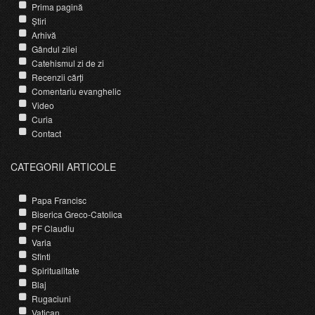
Prima pagină
Știri
Arhivă
Gândul zilei
Catehismul zi de zi
Recenzii cărți
Comentariu evanghelic
Video
Curia
Contact
CATEGORII ARTICOLE
Papa Francisc
Biserica Greco-Catolica
PF Claudiu
Varia
Sfinti
Spiritualitate
Blaj
Rugaciuni
Vatican