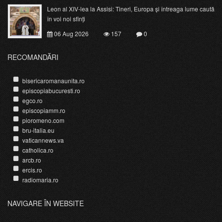
Leon al XIV-lea la Assisi: Tineri, Europa și întreaga lume caută
în voi noi sfinți
06 Aug 2026
157
0
RECOMANDĂRI
bisericaromanaunita.ro
episcopiabucuresti.ro
egco.ro
episcopiamm.ro
pioromeno.com
bru-italia.eu
vaticannews.va
catholica.ro
arcb.ro
ercis.ro
radiomaria.ro
NAVIGARE ÎN WEBSITE