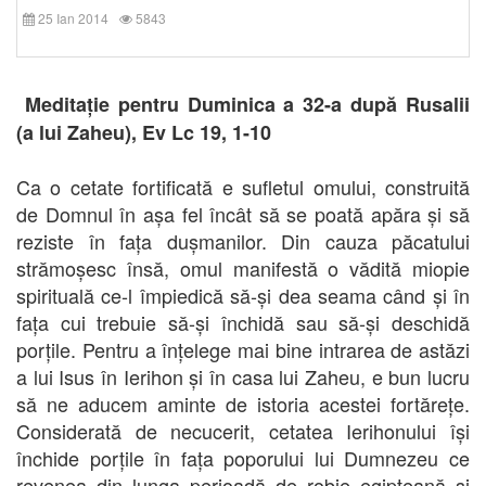
25 Ian 2014
5843
Meditație pentru Duminica a 32-a după Rusalii
(a lui Zaheu), Ev Lc 19, 1-10
Ca o cetate fortificată e sufletul omului, construită
de Domnul în așa fel încât să se poată apăra și să
reziste în fața dușmanilor. Din cauza păcatului
strămoșesc însă, omul manifestă o vădită miopie
spirituală ce-l împiedică să-și dea seama când și în
fața cui trebuie să-și închidă sau să-și deschidă
porțile. Pentru a înțelege mai bine intrarea de astăzi
a lui Isus în Ierihon și în casa lui Zaheu, e bun lucru
să ne aducem aminte de istoria acestei fortărețe.
Considerată de necucerit, cetatea Ierihonului își
închide porțile în fața poporului lui Dumnezeu ce
revenea din lunga perioadă de robie egipteană și