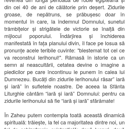
din cei 40 de ani de călătorie prin deșert. Zidurile
groase, de nepătruns, se prăbușesc doar în
momentul în care, la îndemnul Domnului, sunetul
trâmbițelor și strigătele de victorie se înalță din
mijlocul poporului. Îndârjirea și închiderea
manifestată în fața planului divin, îl face pe Iosua să
pronunțe acele teribile cuvinte: "blestemat tot cel ce
va reconstrui Ierihonul!". Rămasă în istorie ca un
semn al neascultării, cetatea devine o imagine a
piedicilor pe care încontinuu le punem în calea lui
Dumnezeu. Bucăți din zidurile Ierihonului răsar” iară
și iară” în sufletele noastre. De aceea la Sfânta
Liturghie cântăm “iară și iară” Domnului: pentru ca
zidurile Ierihonului să fie “iară și iară” sfărâmate!
În Zaheu putem contempla toată această dinamică
spirituală: trăiește, la fel ca majoritatea dintre noi, un