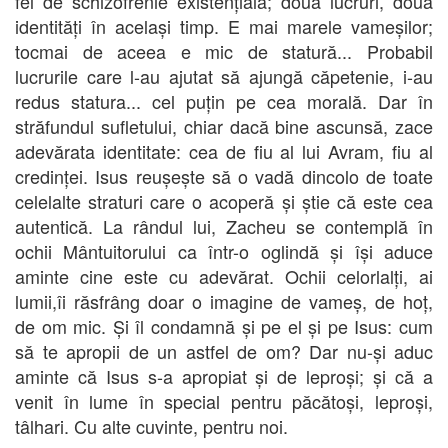
fel de schizofrenie existențială; două lucruri, două
identități în același timp. E mai marele vameșilor;
tocmai de aceea e mic de statură... Probabil
lucrurile care l-au ajutat să ajungă căpetenie, i-au
redus statura... cel puțin pe cea morală. Dar în
străfundul sufletului, chiar dacă bine ascunsă, zace
adevărata identitate: cea de fiu al lui Avram, fiu al
credinței. Isus reușește să o vadă dincolo de toate
celelalte straturi care o acoperă și știe că este cea
autentică. La rândul lui, Zacheu se contemplă în
ochii Mântuitorului ca într-o oglindă și își aduce
aminte cine este cu adevărat. Ochii celorlalți, ai
lumii,îi răsfrâng doar o imagine de vameș, de hoț,
de om mic. Și îl condamnă și pe el și pe Isus: cum
să te apropii de un astfel de om? Dar nu-și aduc
aminte că Isus s-a apropiat și de leproși; și că a
venit în lume în special pentru păcătoși, leproși,
tâlhari. Cu alte cuvinte, pentru noi.