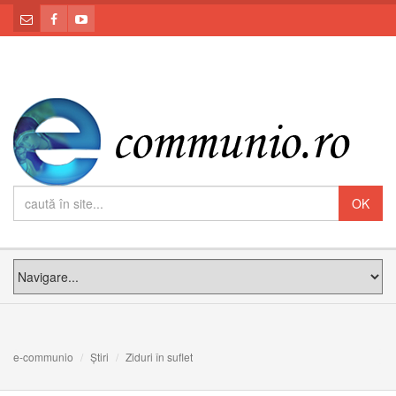
e-communio
Știri
Ziduri în suflet