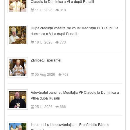
Claudiu la Duminica a VI-a după Rusalii
11 Iul 2026
818
După credinţa voastră, fie vouă! Meditația PF Claudiu la
duminica a VII-a după Rusalii
18 Iul 2026
773
Zâmbetul speranței
05 Aug 2026
708
Adevăratul banchet: Meditația PF Claudiu la Duminica a
VIII-a după Rusalii
25 Iul 2026
666
Întru mulți și binecuvântați ani, Preafericite Părinte