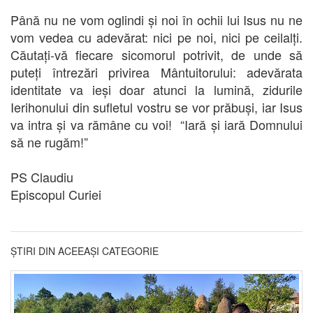
Până nu ne vom oglindi și noi în ochii lui Isus nu ne
vom vedea cu adevărat: nici pe noi, nici pe ceilalți.
Căutați-vă fiecare sicomorul potrivit, de unde să
puteți întrezări privirea Mântuitorului: adevărata
identitate va ieși doar atunci la lumină, zidurile
Ierihonului din sufletul vostru se vor prăbuși, iar Isus
va intra și va rămâne cu voi! “Iară și iară Domnului
să ne rugăm!”
PS Claudiu
Episcopul Curiei
ȘTIRI DIN ACEEAȘI CATEGORIE