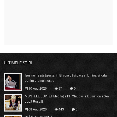
ULTIMELE ȘTIRI
Isus nu ne părăsește; în El vom găsi pacea, lumina și forța
pentru drumul nostru
10 Aug 2026
97
0
MUNTELE LUPTEI: Meditația PF Claudiu la Duminica a X-a
după Rusalii
08 Aug 2026
443
0
SFÂNTUL DOMINIC