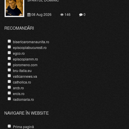
08 Aug 2026
146
0
RECOMANDĂRI
bisericaromanaunita.ro
episcopiabucuresti.ro
egco.ro
episcopiamm.ro
pioromeno.com
bru-italia.eu
vaticannews.va
catholica.ro
arcb.ro
ercis.ro
radiomaria.ro
NAVIGARE ÎN WEBSITE
Prima pagină