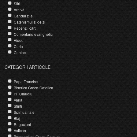
Știri
Arhivă
Gândul zilei
Catehismul zi de zi
Recenzii cărți
Comentariu evanghelic
Video
Curia
Contact
CATEGORII ARTICOLE
Papa Francisc
Biserica Greco-Catolica
PF Claudiu
Varia
Sfinti
Spiritualitate
Blaj
Rugaciuni
Vatican
Personalitati Greco-Catolice