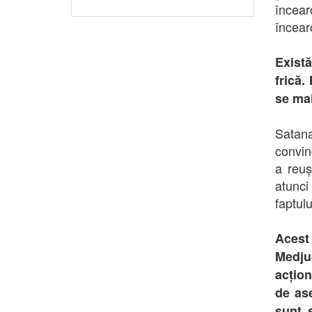
încear
încear
Exist
frică.
se ma
Satana
convin
a reuș
atunc
faptulu
Acest 
Medju
acțion
de ase
sunt 