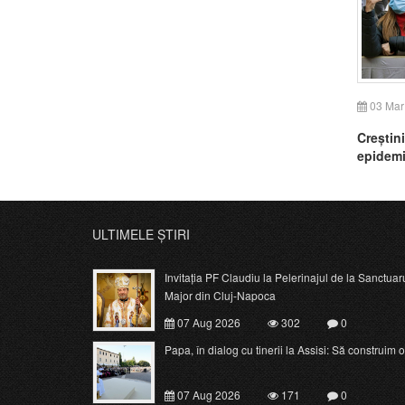
03 Mar
Creștini
epidemi
ULTIMELE ȘTIRI
Invitația PF Claudiu la Pelerinajul de la Sanctuar
Major din Cluj-Napoca
07 Aug 2026
302
0
Papa, în dialog cu tinerii la Assisi: Să construim o c
07 Aug 2026
171
0