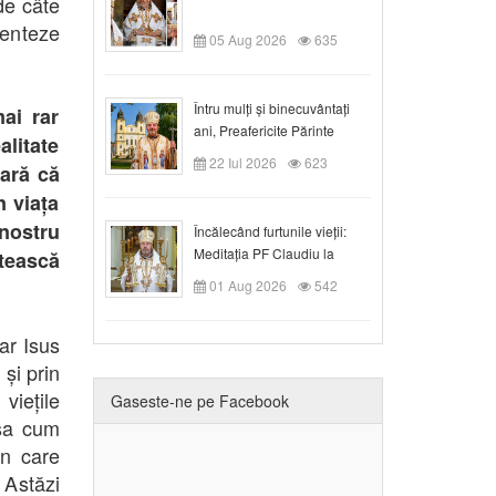
de câte
menteze
05 Aug 2026
635
Întru mulți și binecuvântați
ai rar
ani, Preafericite Părinte
litate
Claudiu!
22 Iul 2026
623
lară că
n viața
 nostru
Încălecând furtunile vieții:
Meditația PF Claudiu la
tească
Duminica a IX-a după Rusalii
01 Aug 2026
542
ar Isus
 și prin
iețile
Gaseste-ne pe Facebook
așa cum
in care
 Astăzi