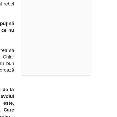
l rebel
puțină
e ce nu
vrea să
. Chiar
cru bun
orează
e de la
avolul
" este,
ă. Care
răim -