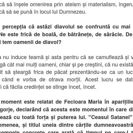
că să înșele omenirea prin ateism și materialism, îngeru
că să se pună în locul lui Dumnezeu.
ă percepția că astăzi diavolul se confruntă cu mai 
 Ne este frică de boală, de bătrânețe, de sărăcie. D
i tem oamenii de diavol?
 nu induce teamă și asta pentru că se camuflează și 
gă cât mai mulți oameni, chiar și pe creștini, că nu există
it să șteargă frica de păcat prezentându-se ca un lu
i când e vorba de otrava morții. Acest lucru se dat
i că făclia credinței se stinge încet, încet.
moment este relatat de Fecioara Maria în aparițiil
gorje, declarând că acesta este momentul în care di
ează cu toată forța și puterea lui. "Ceasul Satanei
menea, și titlul uneia dintre cărțile dumneavoastr
semnele concrete care arată că timpul pe care-l t