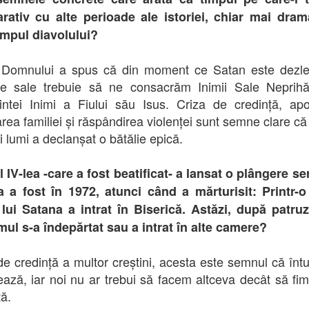
ativ cu alte perioade ale istoriei, chiar mai dram
impul diavolului?
 Domnului a spus că din moment ce Satan este dezle
ile sale trebuie să ne consacrăm Inimii Sale Neprihă
intei Inimi a Fiului său Isus. Criza de credință, apo
area familiei și răspândirea violenței sunt semne clare că 
i lumi a declanșat o bătălie epică.
l IV-lea -care a fost beatificat- a lansat o plângere se
 a fost în 1972, atunci când a mărturisit: Printr-o
lui Satana a intrat în Biserică. Astăzi, după patru
mul s-a îndepărtat sau a intrat în alte camere?
de credință a multor creștini, acesta este semnul că întu
ază, iar noi nu ar trebui să facem altceva decât să fim 
ță.