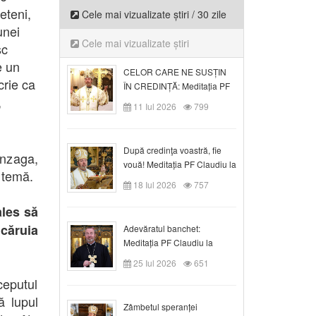
eteni,
Cele mai vizualizate știri / 30 zile
unei
Cele mai vizualizate știri
sc
e un
CELOR CARE NE SUSȚIN
crie ca
ÎN CREDINȚĂ: Meditația PF
,
Claudiu la Duminica a VI-a
11 Iul 2026
799
după Rusalii
După credinţa voastră, fie
anzaga,
vouă! Meditația PF Claudiu la
 temă.
duminica a VII-a după Rusalii
18 Iul 2026
757
ales să
căruia
Adevăratul banchet:
Meditația PF Claudiu la
Duminica a VIII-a după
25 Iul 2026
651
Rusalii
ceputul
ă lupul
Zâmbetul speranței