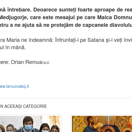
mă întrebare. Deoarece sunteți foarte aproape de real
Medjugorje, care este mesajul pe care Maica Domnul
tru a ne ajuta să ne protejăm de capcanele diavolul
ra Maria ne îndeamnă: Înfruntați-l pe Satana și-l veți înv
ul în mână.
ere: Orian Remus
/
ACC
ww.lanuovabq.it
DIN ACEEAȘI CATEGORIE