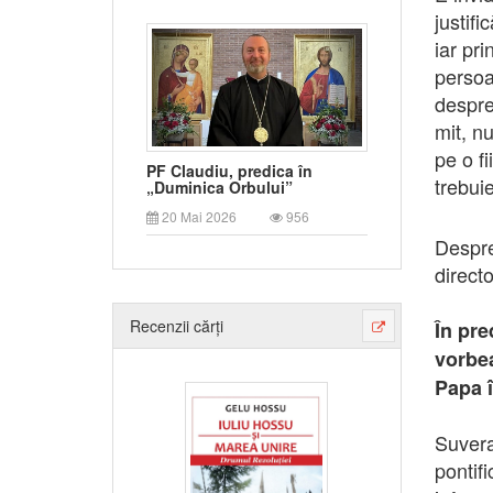
justifi
iar pri
persoa
despre
mit, nu
pe o fi
PF Claudiu, predica în
trebuie
„Duminica Orbului”
20 Mai 2026
956
Despre
direct
Recenzii cărți
În pre
vorbe
Papa î
Suvera
pontif