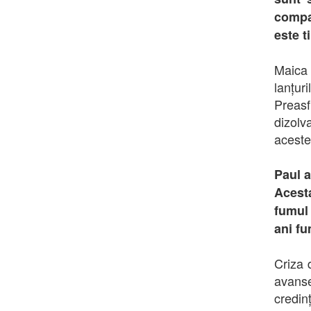
compar
este t
Maica
lanțur
Preasf
dizolv
aceste
Paul a
Acesta
fumul 
ani fu
Criza 
avanse
credin