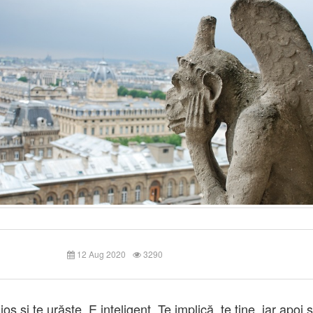
12 Aug 2020
3290
ios și te urăște. E inteligent. Te implică, te ține, iar apoi 