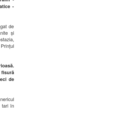
atice -
gat de
nite și
stazia,
Prințul
rioasă.
 fisură
zeci de
nericul
tari în