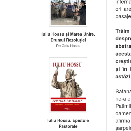
infern
ori ar
pasajel
Trăim
Iuliu Hossu și Marea Unire.
despr
Drumul Rezoluției
abstra
De Gelu Hossu
acesta
crești
și în
astăzi
Satana
ne-a el
Patim
oameni
afirmă
Iuliu Hossu. Epistole
Pastorale
șarpel