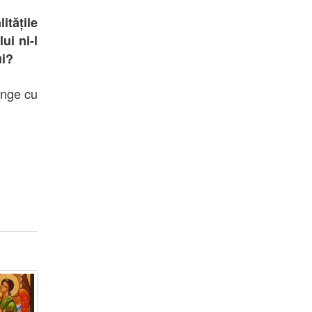
itățile
ui ni-l
ui?
inge cu