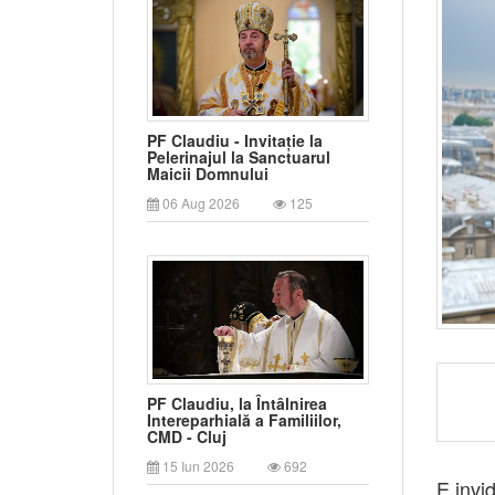
PF Claudiu - Invitație la
Pelerinajul la Sanctuarul
Maicii Domnului
06 Aug 2026
125
PF Claudiu, la Întâlnirea
Intereparhială a Familiilor,
CMD - Cluj
15 Iun 2026
692
E invid