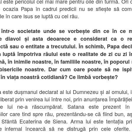
al este pericolul cel mai mare pentru oile din turmă. Ori 
e ocazia Papa în cadrul predicii nu se sfiește să co
e în care Isus se luptă cu cel rău.
 într-o societate unde se vorbește din ce în ce m
e diavol și asta deoarece e considerat ca o rea
ctă sau o entitate a trecutului. În schimb, Papa dec
 luptă împotriva răului este o realitate de zi cu zi î
nă, în inimile noastre, în familiile noastre, în poporul
 bisericile noastre. Dar cum oare poate să ne ispi
 în viața noastră cotidiană? Ce limbă vorbește?
 este dușmanul declarat al lui Dumnezeu și al omului, i
iberat prin venirea lui între noi, prin anunțarea Împărăției
ile lui ne-a răscumpărat. Satana este prezent în v
lor care tind spre rău, prezentându-se că fiind bun, 
 Sfântă Ecaterina de Siena. Arma lui este tentația pr
e infernal încearcă să ne distrugă prin cele oferite.