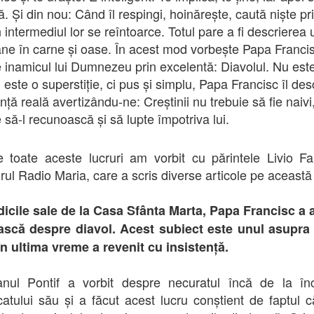
că. Și din nou: Când îl respingi, hoinărește, caută niște pri
n intermediul lor se reîntoarce. Totul pare a fi descrierea 
ne în carne și oase. În acest mod vorbește Papa Franci
 inamicul lui Dumnezeu prin excelentă: Diavolul. Nu est
 este o superstiție, ci pus și simplu, Papa Francisc îl des
ință reală avertizându-ne: Creștinii nu trebuie să fie naivi
 să-l recunoască și să lupte împotriva lui.
 toate aceste lucruri am vorbit cu părintele Livio F
orul Radio Maria, care a scris diverse articole pe această
dicile sale de la Casa Sfânta Marta, Papa Francisc a 
ască despre diavol. Acest subiect este unul asupra 
n ultima vreme a revenit cu insistență.
nul Pontif a vorbit despre necuratul încă de la în
icatului său și a făcut acest lucru conștient de faptul c