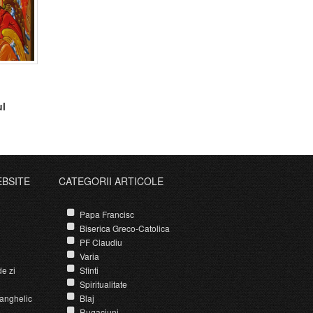
ul
EBSITE
CATEGORII ARTICOLE
Papa Francisc
Biserica Greco-Catolica
PF Claudiu
Varia
e zi
Sfinti
Spiritualitate
anghelic
Blaj
Rugaciuni