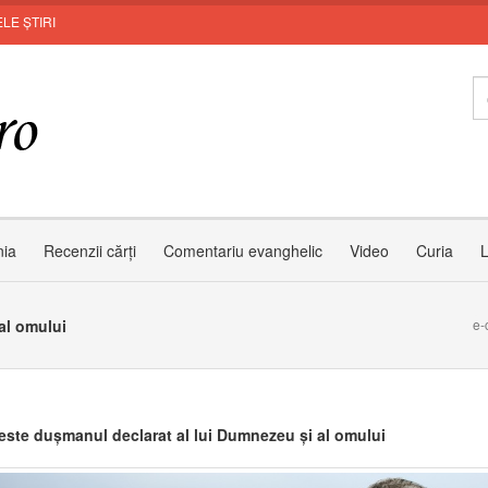
LE ȘTIRI
In
nia
Recenzii cărți
Comentariu evanghelic
Video
Curia
L
al omului
e-
este dușmanul declarat al lui Dumnezeu și al omului