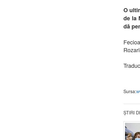
O ulti
de la 
dă pen
Fecioa
Rozari
Traduc
Sursa:
w
ȘTIRI 