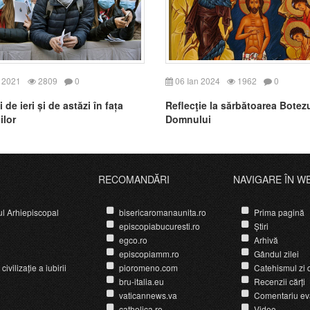
 2021
2809
0
06 Ian 2024
1962
0
i de ieri și de astăzi în fața
Reflecţie la sărbătoarea Botez
ilor
Domnului
RECOMANDĂRI
NAVIGARE ÎN W
ul Arhiepiscopal
bisericaromanaunita.ro
Prima pagină
episcopiabucuresti.ro
Știri
egco.ro
Arhivă
episcopiamm.ro
Gândul zilei
ivilizație a iubirii
pioromeno.com
Catehismul zi d
bru-italia.eu
Recenzii cărți
vaticannews.va
Comentariu ev
catholica.ro
Video