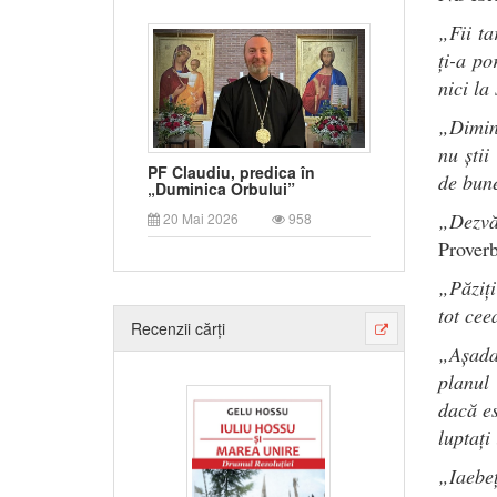
„Fii ta
ți-a po
nici la
„Dimin
nu ști
PF Claudiu, predica în
de bun
„Duminica Orbului”
„Dezvăl
20 Mai 2026
958
Proverb
„Păziți
tot cee
Recenzii cărți
„Așadar
planul
dacă es
luptați
„Iaebe