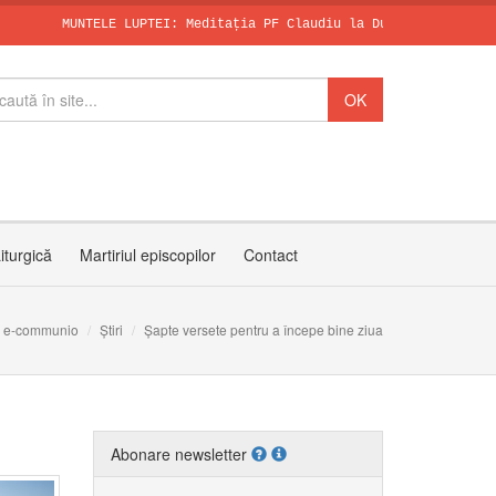
MUNTELE LUPTEI: Meditația PF Claudiu la Duminica a X-a după Ru
SFÂNTUL DOMINI
Papa, în dialo
Invitația PF C
iturgică
Martiriul episcopilor
Contact
e-communio
Știri
Șapte versete pentru a începe bine ziua
Abonare newsletter