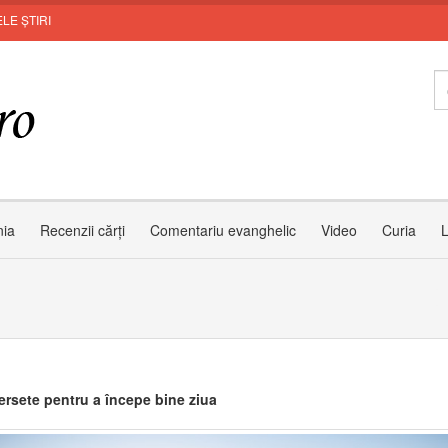
LE ȘTIRI
nia
Recenzii cărți
Comentariu evanghelic
Video
Curia
L
ersete pentru a începe bine ziua