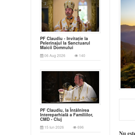
PF Claudiu - Invitație la
Pelerinajul la Sanctuarul
Maicii Domnului
06 Aug 2026
140
PF Claudiu, la Întâlnirea
Intereparhială a Familiilor,
CMD - Cluj
15 Iun 2026
696
Nu est