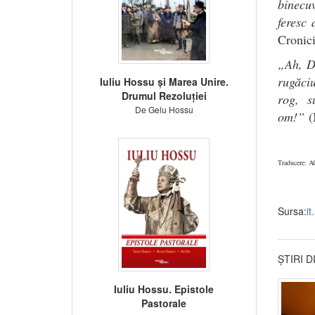
binecuv
feresc
Cronici
„Ah, Do
rugăciu
Iuliu Hossu și Marea Unire.
Drumul Rezoluției
rog, s
De Gelu Hossu
om!”
(
Traducere: 
Sursa:
it
ȘTIRI 
Iuliu Hossu. Epistole
Pastorale