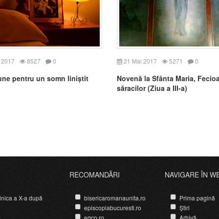
 2017
8527
0
21 Mai 2017
5271
0
ne pentru un somn liniștit
Novenă la Sfânta Maria, Fecio
săracilor (Ziua a III-a)
RECOMANDĂRI
NAVIGARE ÎN W
nica a X-a după
bisericaromanaunita.ro
Prima pagină
episcopiabucuresti.ro
Știri
egco.ro
Arhivă