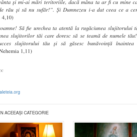
ânta și mi-ai mări teritoriile, dacă mâna ta ar fi cu mine 
 de rău și să nu sufăr!”. Și Dumnezeu i-a dat ceea ce a cer
 4,10)
amne! Să fie urechea ta atentă la rugăciunea slujitorului t
nea slujitorilor tăi care doresc să se teamă de numele tău
ucces slujitorului tău și să găsesc bunăvoință înaintea 
Nehemia 1,11)
ACC
.aleteia.org
DIN ACEEAȘI CATEGORIE