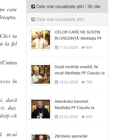
Cele mai vizualizate știri / 30 zile
 pe care
dreapta,
Cele mai vizualizate știri
CELOR CARE NE SUSȚIN
Căci tu
ÎN CREDINȚĂ: Meditația PF
 la fel
Claudiu la Duminica a VI-a
11 Iul 2026
806
după Rusalii
”
(Cartea
După credinţa voastră, fie
vouă! Meditația PF Claudiu la
duminica a VII-a după Rusalii
ucces în
18 Iul 2026
762
ci, dacă
Adevăratul banchet:
i; dar,
Meditația PF Claudiu la
Duminica a VIII-a după
ăsiți că
25 Iul 2026
655
Rusalii
că m-ai
Zâmbetul speranței