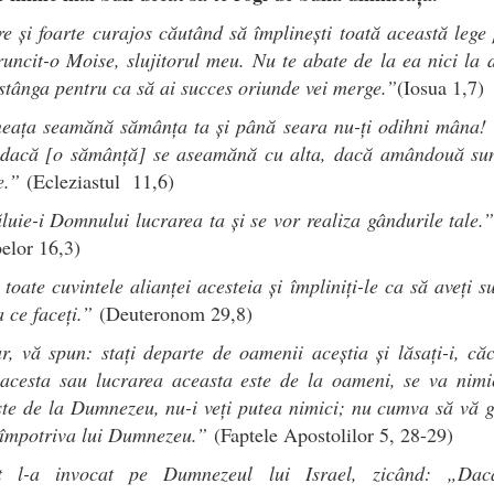
re și foarte curajos căutând să împlinești toată această lege
runcit-o Moise, slujitorul meu. Nu te abate de la ea nici la 
 stânga pentru ca să ai succes oriunde vei merge.”
(Iosua 1,7)
eața seamănă sămânța ta și până seara nu-ți odihni mâna! 
i dacă [o sămânță] se aseamănă cu alta, dacă amândouă sunt
e.”
(Ecleziastul 11,6)
uie-i Domnului lucrarea ta și se vor realiza gândurile tale.
elor 16,3)
 toate cuvintele alianței acesteia și împliniți-le ca să aveți s
a ce faceți.”
(Deuteronom 29,8)
, vă spun: stați departe de oamenii aceștia și lăsați-i, că
 acesta sau lucrarea aceasta este de la oameni, se va nimic
te de la Dumnezeu, nu-i veți putea nimici; nu cumva să vă g
 împotriva lui Dumnezeu.”
(Faptele Apostolilor 5, 28-29)
ț l-a invocat pe Dumnezeul lui Israel, zicând: „Da