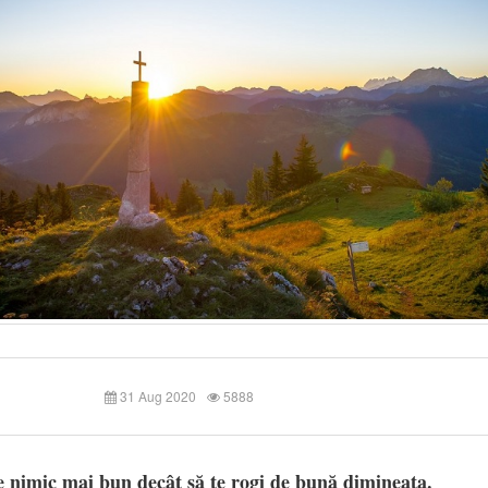
31 Aug 2020
5888
e nimic mai bun decât să te rogi de bună dimineața.