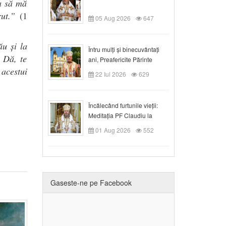
ca să mă
ut.”
(1
05 Aug 2026
647
ău și la
Întru mulți și binecuvântați
! Dă, te
ani, Preafericite Părinte
acestui
Claudiu!
22 Iul 2026
629
Încălecând furtunile vieții:
Meditația PF Claudiu la
Duminica a IX-a după Rusalii
01 Aug 2026
552
Gaseste-ne pe Facebook