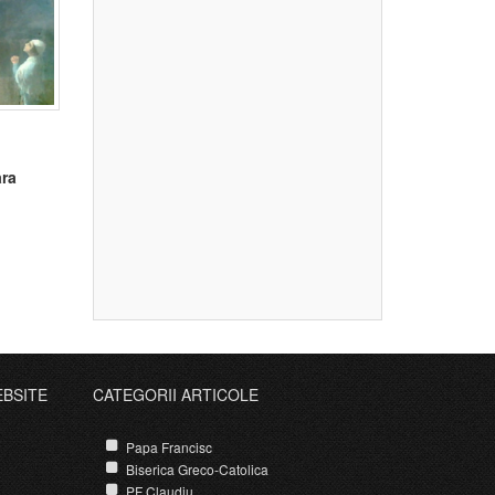
ara
EBSITE
CATEGORII ARTICOLE
Papa Francisc
Biserica Greco-Catolica
PF Claudiu