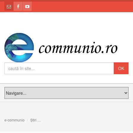
e-communio
Știri
LITANIA ÎN CINSTEA SFINTEI TEREZA A PRUNCULUI 