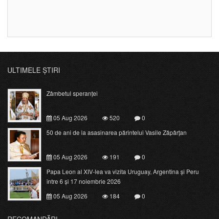
ULTIMELE ȘTIRI
Zâmbetul speranței
05 Aug 2026
520
0
50 de ani de la asasinarea părintelui Vasile Zăpârțan
05 Aug 2026
191
0
Papa Leon al XIV-lea va vizita Uruguay, Argentina și Peru
între 6 și 17 noiembrie 2026
05 Aug 2026
184
0
RECOMANDĂRI