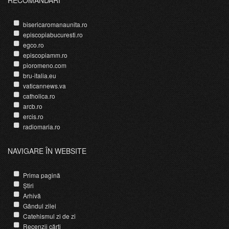
bisericaromanaunita.ro
episcopiabucuresti.ro
egco.ro
episcopiamm.ro
pioromeno.com
bru-italia.eu
vaticannews.va
catholica.ro
arcb.ro
ercis.ro
radiomaria.ro
NAVIGARE ÎN WEBSITE
Prima pagină
Știri
Arhivă
Gândul zilei
Catehismul zi de zi
Recenzii cărți