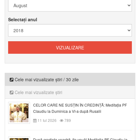
Selectați anul
Cele mai vizualizate știri / 30 zile
Cele mai vizualizate știri
CELOR CARE NE SUSȚIN ÎN CREDINȚĂ: Meditația PF
Claudiu la Duminica a VI-a după Rusalii
11 Iul 2026
789
După credinţa voastră, fie vouă! Meditația PF Claudiu la