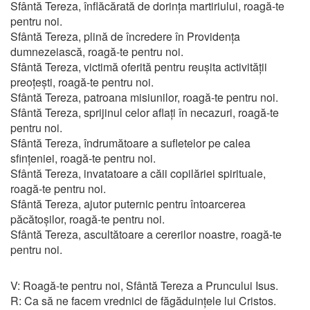
Sfântă Tereza, înflăcărată de dorința martiriului, roagă-te
pentru noi.
Sfântă Tereza, plină de încredere în Providența
dumnezeiască, roagă-te pentru noi.
Sfântă Tereza, victimă oferită pentru reușita activității
preoțești, roagă-te pentru noi.
Sfântă Tereza, patroana misiunilor, roagă-te pentru noi.
Sfântă Tereza, sprijinul celor aflați în necazuri, roagă-te
pentru noi.
Sfântă Tereza, îndrumătoare a sufletelor pe calea
sfințeniei, roagă-te pentru noi.
Sfântă Tereza, invatatoare a căii copilăriei spirituale,
roagă-te pentru noi.
Sfântă Tereza, ajutor puternic pentru întoarcerea
păcătoșilor, roagă-te pentru noi.
Sfântă Tereza, ascultătoare a cererilor noastre, roagă-te
pentru noi.
V: Roagă-te pentru noi, Sfântă Tereza a Pruncului Isus.
R: Ca să ne facem vrednici de făgăduințele lui Cristos.