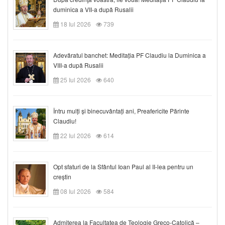
duminica a VII-a după Rusalii
18 Iul 2026
739
Adevăratul banchet: Meditația PF Claudiu la Duminica a
VIII-a după Rusalii
25 Iul 2026
640
Întru mulți și binecuvântați ani, Preafericite Părinte
Claudiu!
22 Iul 2026
614
Opt sfaturi de la Sfântul Ioan Paul al II-lea pentru un
creștin
08 Iul 2026
584
Admiterea la Facultatea de Teologie Greco-Catolică –