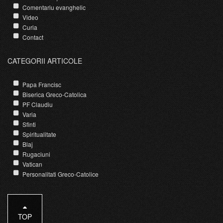
Comentariu evanghelic
Video
Curia
Contact
CATEGORII ARTICOLE
Papa Francisc
Biserica Greco-Catolica
PF Claudiu
Varia
Sfinti
Spiritualitate
Blaj
Rugaciuni
Vatican
Personalitati Greco-Catolice
TOP