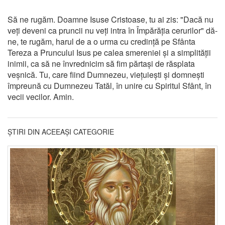
Să ne rugăm. Doamne Isuse Cristoase, tu ai zis: "Dacă nu
veți deveni ca pruncii nu veți intra în Împărăția cerurilor" dă-
ne, te rugăm, harul de a o urma cu credință pe Sfânta
Tereza a Pruncului Isus pe calea smereniei și a simplității
inimii, ca să ne învrednicim să fim părtași de răsplata
veșnică. Tu, care fiind Dumnezeu, viețuiești și domnești
împreună cu Dumnezeu Tatăl, în unire cu Spiritul Sfânt, în
vecii vecilor. Amin.
ȘTIRI DIN ACEEAȘI CATEGORIE