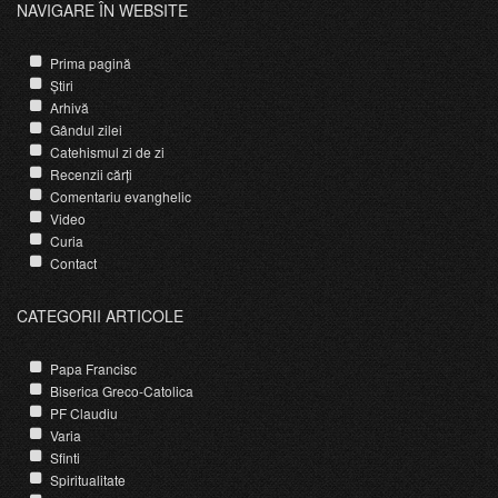
NAVIGARE ÎN WEBSITE
Prima pagină
Știri
Arhivă
Gândul zilei
Catehismul zi de zi
Recenzii cărți
Comentariu evanghelic
Video
Curia
Contact
CATEGORII ARTICOLE
Papa Francisc
Biserica Greco-Catolica
PF Claudiu
Varia
Sfinti
Spiritualitate