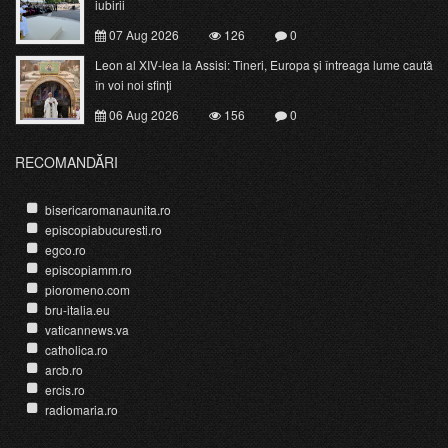
iubirii
07 Aug 2026
126
0
Leon al XIV-lea la Assisi: Tineri, Europa și întreaga lume caută
în voi noi sfinți
06 Aug 2026
156
0
RECOMANDĂRI
bisericaromanaunita.ro
episcopiabucuresti.ro
egco.ro
episcopiamm.ro
pioromeno.com
bru-italia.eu
vaticannews.va
catholica.ro
arcb.ro
ercis.ro
radiomaria.ro