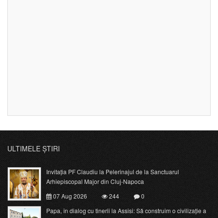
ULTIMELE ȘTIRI
Invitația PF Claudiu la Pelerinajul de la Sanctuarul
Arhiepiscopal Major din Cluj-Napoca
07 Aug 2026
244
0
Papa, în dialog cu tinerii la Assisi: Să construim o civilizație a