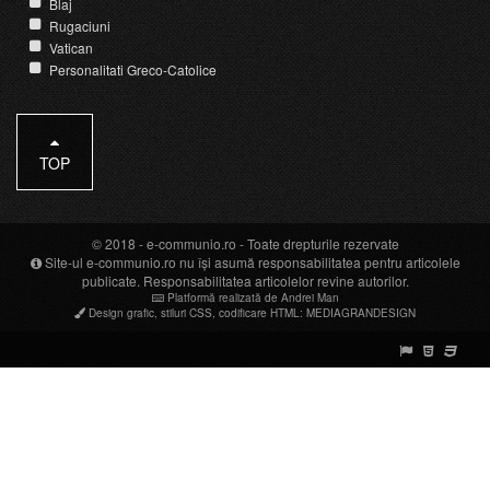
Blaj
Rugaciuni
Vatican
Personalitati Greco-Catolice
TOP
© 2018 -
e-communio.ro
- Toate drepturile rezervate
Site-ul e-communio.ro nu își asumă responsabilitatea pentru articolele
publicate. Responsabilitatea articolelor revine autorilor.
Platformă realizată de Andrei Man
Design grafic
,
stiluri CSS
,
codificare HTML
:
MEDIAGRANDESIGN