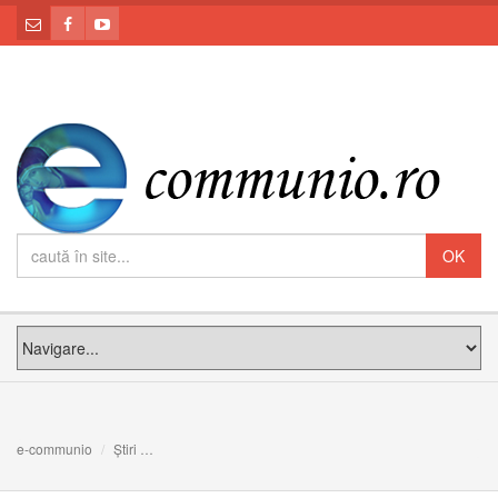
e-communio
Știri
VIDEO. PS Claudiu: predică în a V-a Duminică după Paș