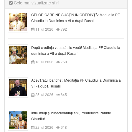
Cele mai vizualizate știri
CELOR CARE NE SUSȚIN ÎN CREDINȚĂ: Meditația PF
Claudiu la Duminica a VI-a după Rusalii
11 Iul 2026
792
După credinţa voastră, fie vouă! Meditația PF Claudiu la
duminica a VII-a după Rusalii
18 Iul 2026
750
Adevăratul banchet: Meditația PF Claudiu la Duminica a
VIII-a după Rusalii
25 Iul 2026
645
Întru mulți și binecuvântați ani, Preafericite Părinte
Claudiu!
22 Iul 2026
618