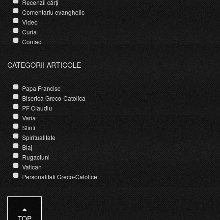
Recenzii cărți
Comentariu evanghelic
Video
Curia
Contact
CATEGORII ARTICOLE
Papa Francisc
Biserica Greco-Catolica
PF Claudiu
Varia
Sfinti
Spiritualitate
Blaj
Rugaciuni
Vatican
Personalitati Greco-Catolice
TOP