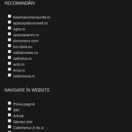
RECOMANDĂRI
bisericaromanaunita.ro
episcopiabucuresti.ro
egco.ro
episcopiamm.ro
pioromeno.com
bru-italia.eu
vaticannews.va
catholica.ro
arcb.ro
ercis.ro
radiomaria.ro
NAVIGARE ÎN WEBSITE
Prima pagină
Știri
Arhivă
Gândul zilei
Catehismul zi de zi