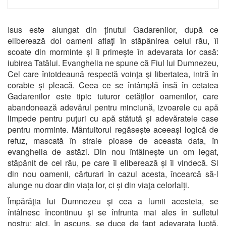
Isus este alungat din ținutul Gadarenilor, după ce
eliberează doi oameni aflaţi în stăpânirea celui rău, îi
scoate din morminte și îi primește în adevarata lor casă:
iubirea Tatălui. Evanghelia ne spune că Fiul lui Dumnezeu,
Cel care întotdeaună respectă voinţa şi libertatea, intră în
corabie și pleacă. Ceea ce se întâmplă însă în cetatea
Gadarenilor este tipic tuturor cetăților oamenilor, care
abandonează adevărul pentru minciună, izvoarele cu apă
limpede pentru puţuri cu apă stătută și adevăratele case
pentru morminte. Mântuitorul regăsește aceeași logică de
refuz, mascată în straie pioase de aceasta data, în
evanghelia de astăzi. Din nou întâlnește un om legat,
stăpânit de cel rău, pe care îl eliberează și îl vindecă. Si
din nou oamenii, cărturari în cazul acesta, încearcă să-l
alunge nu doar din viața lor, ci și din viaţa celorlalți.
Împărăţia lui Dumnezeu şi cea a lumii acesteia, se
întâlnesc încontinuu şi se înfrunta mai ales în sufletul
nostru: aici, în ascuns, se duce de fapt adevarata luptă.