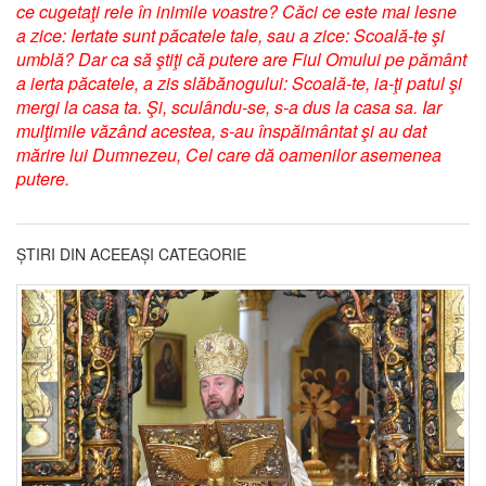
ce cugetaţi rele în inimile voastre? Căci ce este mai lesne
a zice: Iertate sunt păcatele tale, sau a zice: Scoală-te şi
umblă? Dar ca să ştiţi că putere are Fiul Omului pe pământ
a ierta păcatele, a zis slăbănogului: Scoală-te, ia-ţi patul şi
mergi la casa ta. Şi, sculându-se, s-a dus la casa sa. Iar
mulţimile văzând acestea, s-au înspăimântat şi au dat
mărire lui Dumnezeu, Cel care dă oamenilor asemenea
putere.
ȘTIRI DIN ACEEAȘI CATEGORIE