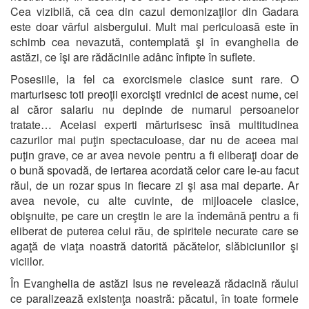
Cea vizibilă, că cea din cazul demonizaţilor din Gadara
este doar vârful aisbergului. Mult mai periculoasă este în
schimb cea nevazută, contemplată şi în evanghelia de
astăzi, ce îşi are rădăcinile adânc înfipte în suflete.
Posesiile, la fel ca exorcismele clasice sunt rare. O
marturisesc toti preoţii exorcişti vrednici de acest nume, cei
al căror salariu nu depinde de numarul persoanelor
tratate… Aceiasi experti mărturisesc însă multitudinea
cazurilor mai puţin spectaculoase, dar nu de aceea mai
puţin grave, ce ar avea nevoie pentru a fi eliberaţi doar de
o bună spovadă, de iertarea acordată celor care le-au facut
răul, de un rozar spus in fiecare zi şi asa mai departe. Ar
avea nevoie, cu alte cuvinte, de mijloacele clasice,
obişnuite, pe care un creştin le are la îndemână pentru a fi
eliberat de puterea celui rău, de spiritele necurate care se
agaţă de viaţa noastră datorită păcătelor, slăbiciunilor şi
viciilor.
În Evanghelia de astăzi Isus ne revelează rădacină răului
ce paralizează existenţa noastră: păcatul, în toate formele