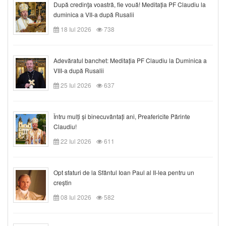
După credinţa voastră, fie vouă! Meditația PF Claudiu la
duminica a VII-a după Rusalii
18 Iul 2026
738
Adevăratul banchet: Meditația PF Claudiu la Duminica a
VIII-a după Rusalii
25 Iul 2026
637
Întru mulți și binecuvântați ani, Preafericite Părinte
Claudiu!
22 Iul 2026
611
Opt sfaturi de la Sfântul Ioan Paul al II-lea pentru un
creștin
08 Iul 2026
582