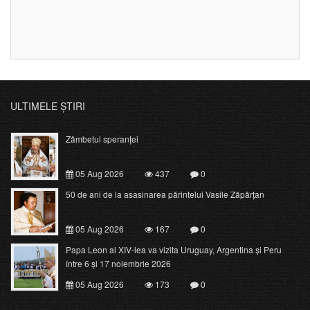
ULTIMELE ȘTIRI
Zâmbetul speranței
05 Aug 2026
437
0
50 de ani de la asasinarea părintelui Vasile Zăpârțan
05 Aug 2026
167
0
Papa Leon al XIV-lea va vizita Uruguay, Argentina și Peru
între 6 și 17 noiembrie 2026
05 Aug 2026
173
0