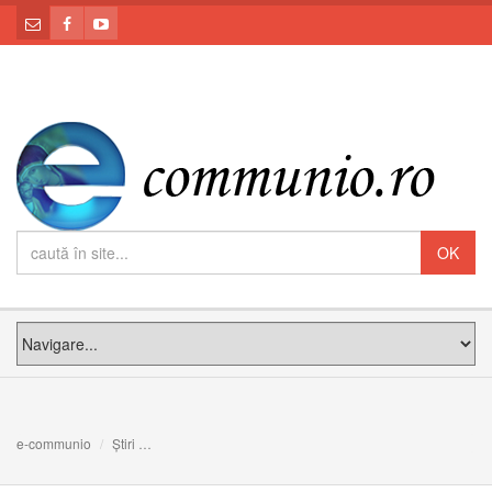
e-communio
Știri
LĂCAŞUL FIILOR OAMENILOR: Meditația PS Claudiu la D