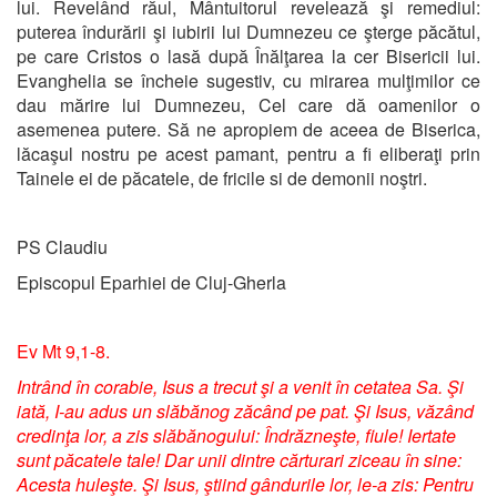
lui. Revelând răul, Mântuitorul revelează şi remediul:
puterea îndurării şi iubirii lui Dumnezeu ce şterge păcătul,
pe care Cristos o lasă după Înălţarea la cer Bisericii lui.
Evanghelia se încheie sugestiv, cu mirarea mulţimilor ce
dau mărire lui Dumnezeu, Cel care dă oamenilor o
asemenea putere. Să ne apropiem de aceea de Biserica,
lăcaşul nostru pe acest pamant, pentru a fi eliberaţi prin
Tainele ei de păcatele, de fricile si de demonii noştri.
PS Claudiu
Episcopul
Eparhiei de Cluj-Gherla
Ev Mt 9,1-8.
Intrând în corabie, Isus a trecut şi a venit în cetatea Sa. Şi
iată, I-au adus un slăbănog zăcând pe pat. Şi Isus, văzând
credinţa lor, a zis slăbănogului: Îndrăzneşte, fiule! Iertate
sunt păcatele tale! Dar unii dintre cărturari ziceau în sine:
Acesta huleşte. Şi Isus, ştiind gândurile lor, le-a zis: Pentru