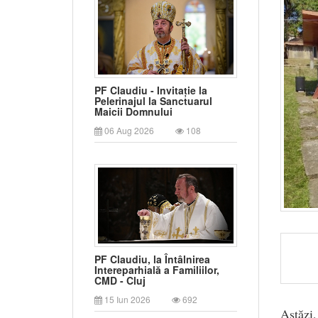
PF Claudiu - Invitație la
Pelerinajul la Sanctuarul
Maicii Domnului
06 Aug 2026
108
PF Claudiu, la Întâlnirea
Intereparhială a Familiilor,
CMD - Cluj
15 Iun 2026
692
Astăzi