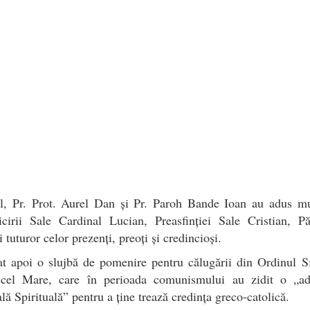
al, Pr. Prot. Aurel Dan și Pr. Paroh Bande Ioan au adus mu
icirii Sale Cardinal Lucian, Preasfinției Sale Cristian, Pă
i tuturor celor prezenți, preoți și credincioși.
t apoi o slujbă de pomenire pentru călugării din Ordinul Sf
 cel Mare, care în perioada comunismului au zidit o „ad
lă Spirituală” pentru a ține trează credința greco-catolică.