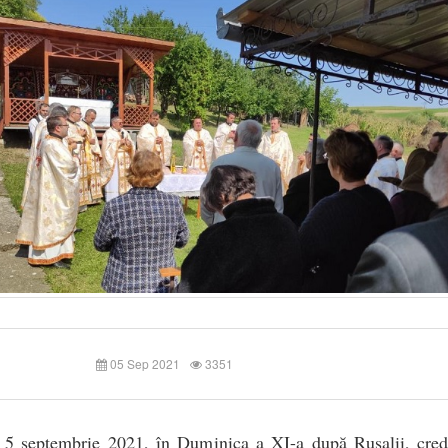
05 Sep 2021
3351
, 5 septembrie 2021, în Duminica a XI-a după Rusalii, credi