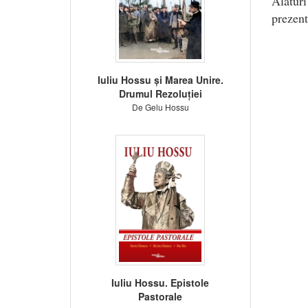
Alătur
prezente
Iuliu Hossu și Marea Unire.
Drumul Rezoluției
De Gelu Hossu
Iuliu Hossu. Epistole
Pastorale