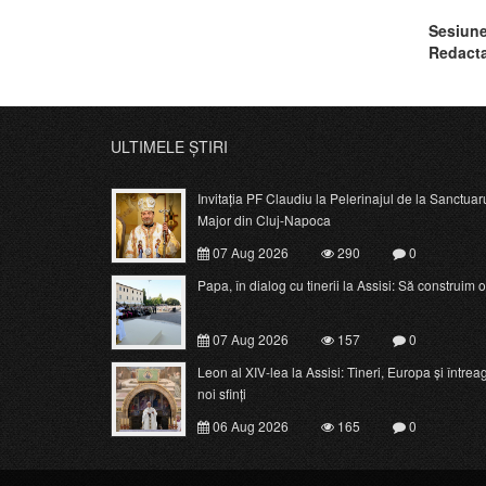
Sesiune
Redacta
BRU
ULTIMELE ȘTIRI
Invitația PF Claudiu la Pelerinajul de la Sanctuar
Major din Cluj-Napoca
07 Aug 2026
290
0
Papa, în dialog cu tinerii la Assisi: Să construim o c
07 Aug 2026
157
0
Leon al XIV-lea la Assisi: Tineri, Europa și întrea
noi sfinți
06 Aug 2026
165
0