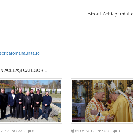
Biroul Arhieparhial 
isericaromanaunita.ro
DIN ACEEAȘI CATEGORIE
 2017
6445
0
01 Oct 2017
5656
0