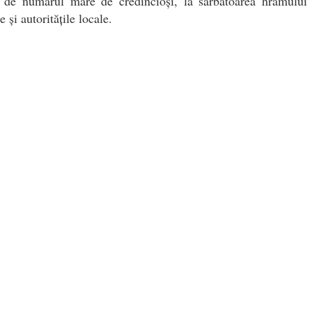
i de numărul mare de credincioși, la sărbătoarea hramului 
 și autoritățile locale.