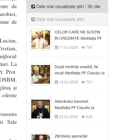
ente de
Cele mai vizualizate știri / 30 zile
arohiei,
Cele mai vizualizate știri
iune de
CELOR CARE NE SUSȚIN
ÎN CREDINȚĂ: Meditația PF
Lucian,
Claudiu la Duminica a VI-a
ristian,
11 Iul 2026
793
după Rusalii
ijlocul
hiei. La
După credinţa voastră, fie
r. Prot.
vouă! Meditația PF Claudiu la
a OSBM,
duminica a VII-a după Rusalii
18 Iul 2026
751
găraș și
 oferite
Adevăratul banchet:
Meditația PF Claudiu la
transmis
Duminica a VIII-a după
25 Iul 2026
648
Rusalii
ii Sale
Zâmbetul speranței