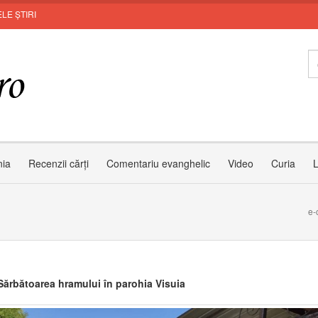
LE ȘTIRI
I
nia
Recenzii cărți
Comentariu evanghelic
Video
Curia
L
e-
ărbătoarea hramului în parohia Visuia