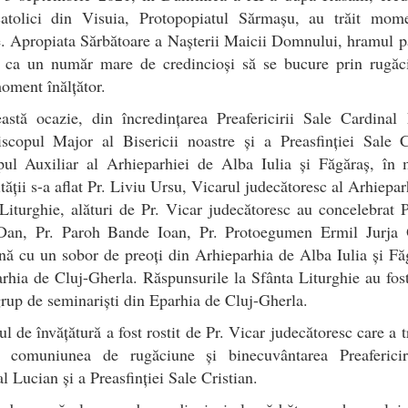
catolici din Visuia, Protopopiatul Sărmașu, au trăit mom
. Apropiata Sărbătoare a Nașterii Maicii Domnului, hramul p
t ca un număr mare de credincioși să se bucure prin rugăc
oment înălțător.
astă ocazie, din încredințarea Preafericirii Sale Cardinal 
scopul Major al Bisericii noastre și a Preasfinției Sale C
pul Auxiliar al Arhieparhiei de Alba Iulia și Făgăraș, în m
ății s-a aflat Pr. Liviu Ursu, Vicarul judecătoresc al Arhiepar
Liturghie, alături de Pr. Vicar judecătoresc au concelebrat P
Dan, Pr. Paroh Bande Ioan, Pr. Protoegumen Ermil Jurj
ă cu un sobor de preoți din Arhieparhia de Alba Iulia și Fă
rhia de Cluj-Gherla. Răspunsurile la Sfânta Liturghie au fost
rup de seminariști din Eparhia de Cluj-Gherla.
l de învățătură a fost rostit de Pr. Vicar judecătoresc care a 
l, comuniunea de rugăciune și binecuvântarea Preafericir
l Lucian și a Preasfinției Sale Cristian.