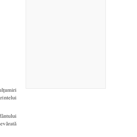
lțumiri
rintelui
ântului
evărată