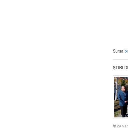
Sursa:
b
ȘTIRI 
29 Mar