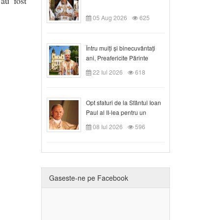
au fost
05 Aug 2026
625
Întru mulți și binecuvântați
ani, Preafericite Părinte
Claudiu!
22 Iul 2026
618
Opt sfaturi de la Sfântul Ioan
Paul al II-lea pentru un
creștin
08 Iul 2026
596
Gaseste-ne pe Facebook