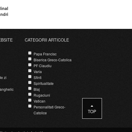
dinal
andri
EBSITE
CATEGORII ARTICOLE
Papa Francisc
Biserica Greco-Catolica
PF Claudiu
Varia
e zi
Sfinti
Spiritualitate
anghelic
Blaj
Rugaciuni
Vatican
Personalitati Greco-
TOP
Catolice