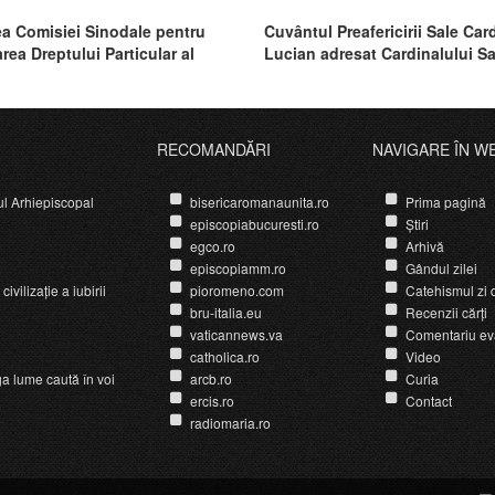
a Comisiei Sinodale pentru
Cuvântul Preafericirii Sale Car
rea Dreptului Particular al
Lucian adresat Cardinalului S
RECOMANDĂRI
NAVIGARE ÎN W
ul Arhiepiscopal
bisericaromanaunita.ro
Prima pagină
episcopiabucuresti.ro
Știri
egco.ro
Arhivă
episcopiamm.ro
Gândul zilei
ivilizație a iubirii
pioromeno.com
Catehismul zi d
bru-italia.eu
Recenzii cărți
vaticannews.va
Comentariu ev
catholica.ro
Video
ga lume caută în voi
arcb.ro
Curia
ercis.ro
Contact
radiomaria.ro