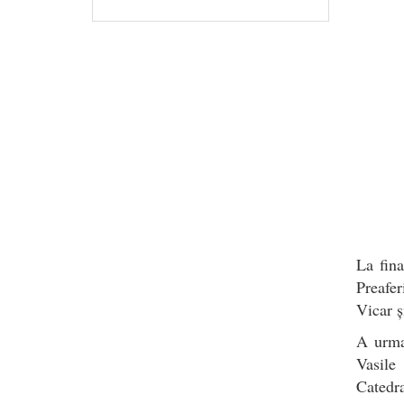
La fin
Preafer
Vicar ș
A urma
Vasile
Catedra