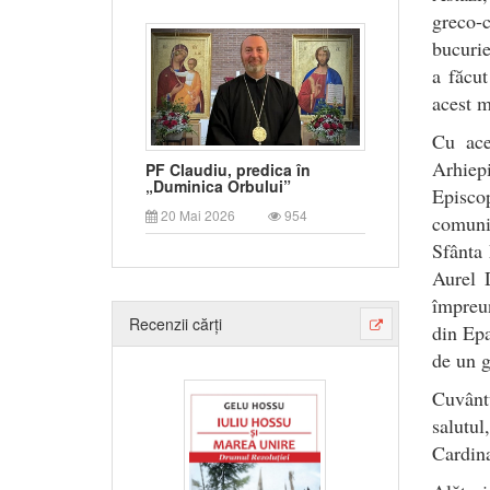
greco-
bucurie
a făcu
acest m
Cu ace
Arhiepi
PF Claudiu, predica în
„Duminica Orbului”
Episco
20 Mai 2026
954
comunit
Sfânta 
Aurel 
împreun
Recenzii cărți
din Epa
de un g
Cuvântu
salutu
Cardina