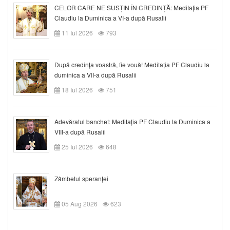
CELOR CARE NE SUSȚIN ÎN CREDINȚĂ: Meditația PF
Claudiu la Duminica a VI-a după Rusalii
11 Iul 2026
793
După credinţa voastră, fie vouă! Meditația PF Claudiu la
duminica a VII-a după Rusalii
18 Iul 2026
751
Adevăratul banchet: Meditația PF Claudiu la Duminica a
VIII-a după Rusalii
25 Iul 2026
648
Zâmbetul speranței
05 Aug 2026
623