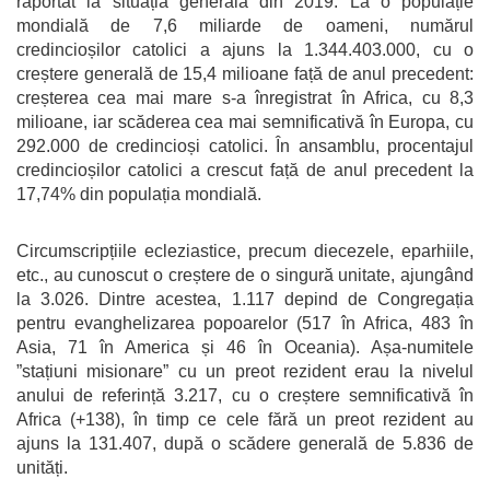
raportat la situația generală din 2019. La o populație
mondială de 7,6 miliarde de oameni, numărul
credincioșilor catolici a ajuns la 1.344.403.000, cu o
creștere generală de 15,4 milioane față de anul precedent:
creșterea cea mai mare s-a înregistrat în Africa, cu 8,3
milioane, iar scăderea cea mai semnificativă în Europa, cu
292.000 de credincioși catolici. În ansamblu, procentajul
credincioșilor catolici a crescut față de anul precedent la
17,74% din populația mondială.
Circumscripțiile ecleziastice, precum diecezele, eparhiile,
etc., au cunoscut o creștere de o singură unitate, ajungând
la 3.026. Dintre acestea, 1.117 depind de Congregația
pentru evanghelizarea popoarelor (517 în Africa, 483 în
Asia, 71 în America și 46 în Oceania). Așa-numitele
”stațiuni misionare” cu un preot rezident erau la nivelul
anului de referință 3.217, cu o creștere semnificativă în
Africa (+138), în timp ce cele fără un preot rezident au
ajuns la 131.407, după o scădere generală de 5.836 de
unități.