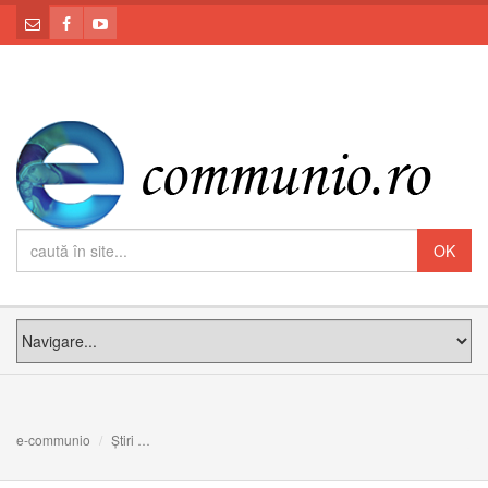
e-communio
Știri
Ziua mondială a misiunilor în cifre și oameni. ”Secerișul e