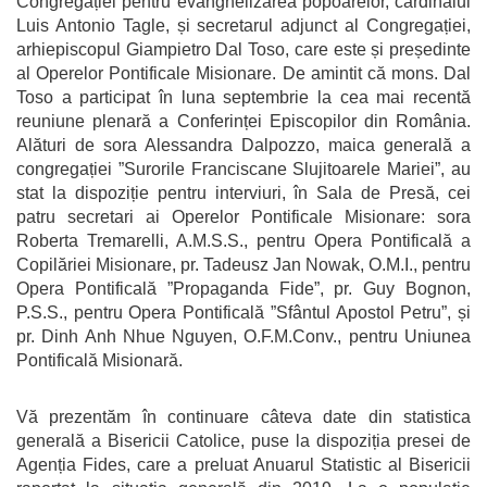
Congregației pentru evanghelizarea popoarelor, cardinalul
Luis Antonio Tagle, și secretarul adjunct al Congregației,
arhiepiscopul Giampietro Dal Toso, care este și președinte
al Operelor Pontificale Misionare. De amintit că mons. Dal
Toso a participat în luna septembrie la cea mai recentă
reuniune plenară a Conferinței Episcopilor din România.
Alături de sora Alessandra Dalpozzo, maica generală a
congregației ”Surorile Franciscane Slujitoarele Mariei”, au
stat la dispoziție pentru interviuri, în Sala de Presă, cei
patru secretari ai Operelor Pontificale Misionare: sora
Roberta Tremarelli, A.M.S.S., pentru Opera Pontificală a
Copilăriei Misionare, pr. Tadeusz Jan Nowak, O.M.I., pentru
Opera Pontificală ”Propaganda Fide”, pr. Guy Bognon,
P.S.S., pentru Opera Pontificală ”Sfântul Apostol Petru”, și
pr. Dinh Anh Nhue Nguyen, O.F.M.Conv., pentru Uniunea
Pontificală Misionară.
Vă prezentăm în continuare câteva date din statistica
generală a Bisericii Catolice, puse la dispoziția presei de
Agenția Fides, care a preluat Anuarul Statistic al Bisericii