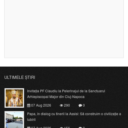
ULTIMELE ȘTIRI
Invitația PF Claudiu la Pelerinajul de la Sanctuarul
Arhiepiscopal Major din Cluj-Napoca
07 Aug 2026
290
0
Papa, în dialog cu tinerii la Assisi: Să construim o civilizație a
iubirii
07 Aug 2026
156
0