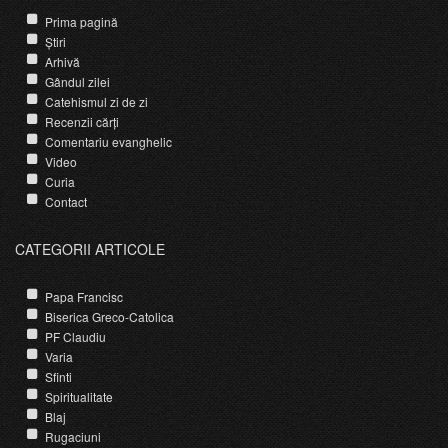
Prima pagină
Știri
Arhivă
Gândul zilei
Catehismul zi de zi
Recenzii cărți
Comentariu evanghelic
Video
Curia
Contact
CATEGORII ARTICOLE
Papa Francisc
Biserica Greco-Catolica
PF Claudiu
Varia
Sfinti
Spiritualitate
Blaj
Rugaciuni