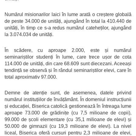
Numărul misionarilor laici în lume arată o creștere globală
de peste 34.000 de unități, ajungând în total la 410.440 de
unități, în timp ce s-a redus numărul cateheților, ajungând
la 3.074.034 de unități.
În scădere, cu aproape 2.000, este și numărul
seminariștilor studenți în lume, care trece ușor de cota
114.000 de unități, din care 68.609 sunt diecezani. Aceeași
tendință se observă și în rândul seminariștilor elevi, care în
total aproximativ 97.000.
Demne de atenție sunt, de asemenea, datele privind
numărul instituțiilor de învățământ. În domeniul instrucțiunii
și educației, Biserica catolică gestionează în întreaga lume
aproape 73.000 de grădinițe (cu 7,5 milioane de copii),
99.000 de școli elementare (cu 35,1 milioane de elevi) și
50.000 de gimnazii (cu 19,3 milioane de elevi). La nivel
liceal, Biserica oferă cursuri pentru 2,3 milioane de elevi,