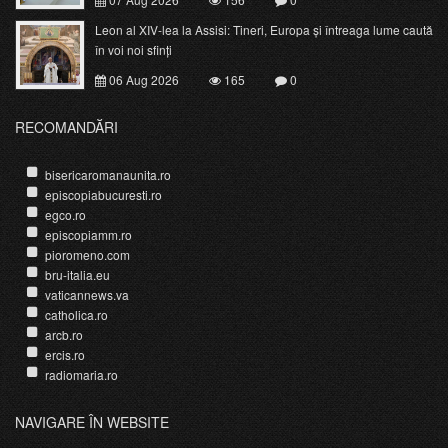
Leon al XIV-lea la Assisi: Tineri, Europa și întreaga lume caută
în voi noi sfinți
06 Aug 2026
165
0
RECOMANDĂRI
bisericaromanaunita.ro
episcopiabucuresti.ro
egco.ro
episcopiamm.ro
pioromeno.com
bru-italia.eu
vaticannews.va
catholica.ro
arcb.ro
ercis.ro
radiomaria.ro
NAVIGARE ÎN WEBSITE