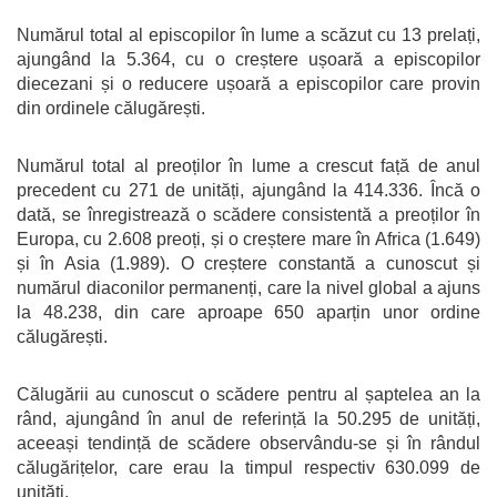
Numărul total al episcopilor în lume a scăzut cu 13 prelați,
ajungând la 5.364, cu o creștere ușoară a episcopilor
diecezani și o reducere ușoară a episcopilor care provin
din ordinele călugărești.
Numărul total al preoților în lume a crescut față de anul
precedent cu 271 de unități, ajungând la 414.336. Încă o
dată, se înregistrează o scădere consistentă a preoților în
Europa, cu 2.608 preoți, și o creștere mare în Africa (1.649)
și în Asia (1.989). O creștere constantă a cunoscut și
numărul diaconilor permanenți, care la nivel global a ajuns
la 48.238, din care aproape 650 aparțin unor ordine
călugărești.
Călugării au cunoscut o scădere pentru al șaptelea an la
rând, ajungând în anul de referință la 50.295 de unități,
aceeași tendință de scădere observându-se și în rândul
călugărițelor, care erau la timpul respectiv 630.099 de
unități.