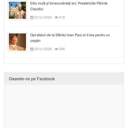
Întru mulți și binecuvântați ani, Preafericite Părinte
Claudiu!
22 Iul 2026
618
Opt sfaturi de la Sfântul Ioan Paul al II-lea pentru un
creștin
08 Iul 2026
596
Gaseste-ne pe Facebook