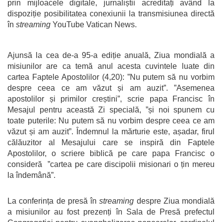
prin mijloacele digitale, jurnaliștii acreditați având la
dispoziție posibilitatea conexiunii la transmisiunea directă
în
streaming
YouTube Vatican News.
Ajunsă la cea de-a 95-a ediție anuală, Ziua mondială a
misiunilor are ca temă anul acesta cuvintele luate din
cartea Faptele Apostolilor (4,20): ”Nu putem să nu vorbim
despre ceea ce am văzut și am auzit”. ”Asemenea
apostolilor și primilor creștini”, scrie papa Francisc în
Mesajul pentru această Zi specială, ”și noi spunem cu
toate puterile: Nu putem să nu vorbim despre ceea ce am
văzut și am auzit”. Îndemnul la mărturie este, așadar, firul
călăuzitor al Mesajului care se inspiră din Faptele
Apostolilor, o scriere biblică pe care papa Francisc o
consideră ”cartea pe care discipolii misionari o țin mereu
la îndemână”.
La conferința de presă în
streaming
despre Ziua mondială
a misiunilor au fost prezenți în Sala de Presă prefectul