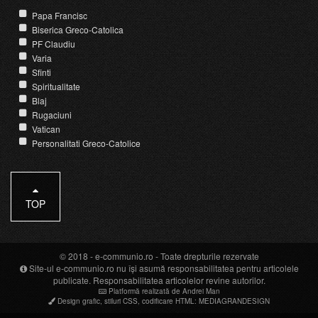
Papa Francisc
Biserica Greco-Catolica
PF Claudiu
Varia
Sfinti
Spiritualitate
Blaj
Rugaciuni
Vatican
Personalitati Greco-Catolice
TOP
© 2018 -
e-communio.ro
- Toate drepturile rezervate
Site-ul e-communio.ro nu își asumă responsabilitatea pentru articolele
publicate. Responsabilitatea articolelor revine autorilor.
Platformă realizată de Andrei Man
Design grafic
,
stiluri CSS
,
codificare HTML
:
MEDIAGRANDESIGN