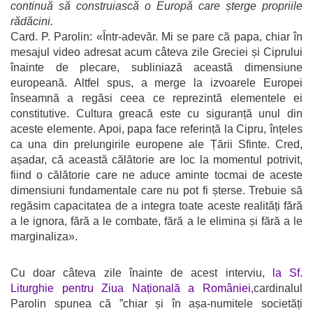
continuă să construiască o Europă care șterge propriile
rădăcini.
Card. P. Parolin: «Într-adevăr. Mi se pare că papa, chiar în
mesajul video adresat acum câteva zile Greciei și Ciprului
înainte de plecare, subliniază această dimensiune
europeană. Altfel spus, a merge la izvoarele Europei
înseamnă a regăsi ceea ce reprezintă elementele ei
constitutive. Cultura greacă este cu siguranță unul din
aceste elemente. Apoi, papa face referință la Cipru, înțeles
ca una din prelungirile europene ale Țării Sfinte. Cred,
așadar, că această călătorie are loc la momentul potrivit,
fiind o călătorie care ne aduce aminte tocmai de aceste
dimensiuni fundamentale care nu pot fi șterse. Trebuie să
regăsim capacitatea de a integra toate aceste realități fără
a le ignora, fără a le combate, fără a le elimina și fără a le
marginaliza».
Cu doar câteva zile înainte de acest interviu,
la Sf.
Liturghie pentru Ziua Națională a României,
cardinalul
Parolin spunea că ”chiar și în așa-numitele societăți