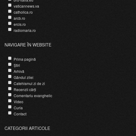
vaticannews.va
catholica.ro
arcb.ro
ercis.ro
radiomaria.ro
NAVIGARE ÎN WEBSITE
Prima pagină
Știri
Arhivă
Gândul zilei
Catehismul zi de zi
Recenzii cărți
Comentariu evanghelic
Video
Curia
Contact
CATEGORII ARTICOLE