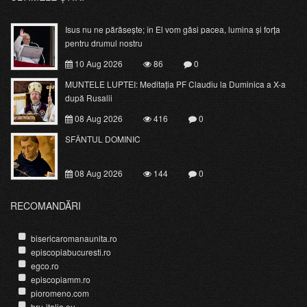
Isus nu ne părăsește; în El vom găsi pacea, lumina și forța
pentru drumul nostru
10 Aug 2026
86
0
MUNTELE LUPTEI: Meditația PF Claudiu la Duminica a X-a
după Rusalii
08 Aug 2026
416
0
SFÂNTUL DOMINIC
08 Aug 2026
144
0
RECOMANDĂRI
bisericaromanaunita.ro
episcopiabucuresti.ro
egco.ro
episcopiamm.ro
pioromeno.com
bru-italia.eu