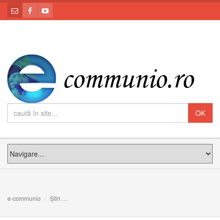
e-communio
Știri
Card. Parolin și ștergerea referinței la Nașterea Domnului