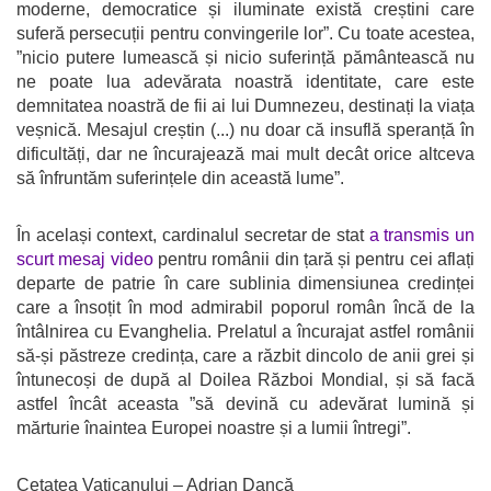
moderne, democratice și iluminate există creștini care
suferă persecuții pentru convingerile lor”. Cu toate acestea,
”nicio putere lumească și nicio suferință pământească nu
ne poate lua adevărata noastră identitate, care este
demnitatea noastră de fii ai lui Dumnezeu, destinați la viața
veșnică. Mesajul creștin (...) nu doar că insuflă speranță în
dificultăți, dar ne încurajează mai mult decât orice altceva
să înfruntăm suferințele din această lume”.
În același context, cardinalul secretar de stat
a transmis un
scurt mesaj video
pentru românii din țară și pentru cei aflați
departe de patrie în care sublinia dimensiunea credinței
care a însoțit în mod admirabil poporul român încă de la
întâlnirea cu Evanghelia. Prelatul a încurajat astfel românii
să-și păstreze credința, care a răzbit dincolo de anii grei și
întunecoși de după al Doilea Război Mondial, și să facă
astfel încât aceasta ”să devină cu adevărat lumină și
mărturie înaintea Europei noastre și a lumii întregi”.
Cetatea Vaticanului – Adrian Dancă