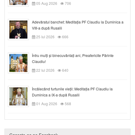
05 Aug 2026
706
Adevăratul banchet: Meditația PF Claudiu la Duminica a
VIII-a după Rusalii
25 Iul 2026
666
Întru mulți și binecuvântați ani, Preafericite Părinte
Claudiu!
22 Iul 2026
640
Încălecând furtunile vieții: Meditația PF Claudiu la
Duminica a IX-a după Rusalii
01 Aug 2026
568
Gaseste-ne pe Facebook