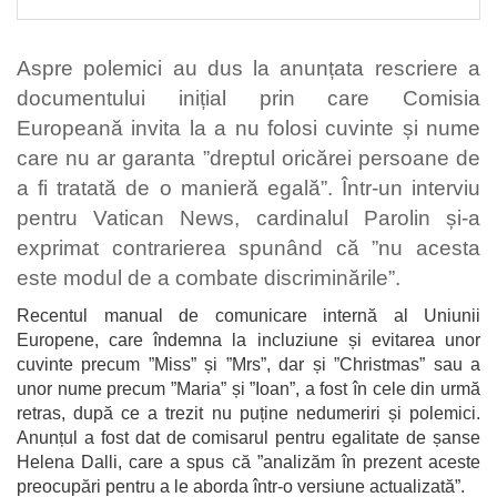
Aspre polemici au dus la anunțata rescriere a
documentului inițial prin care Comisia
Europeană invita la a nu folosi cuvinte și nume
care nu ar garanta ”dreptul oricărei persoane de
a fi tratată de o manieră egală”. Într-un interviu
pentru Vatican News, cardinalul Parolin și-a
exprimat contrarierea spunând că ”nu acesta
este modul de a combate discriminările”.
Recentul manual de comunicare internă al Uniunii
Europene, care îndemna la incluziune și evitarea unor
cuvinte precum ”Miss” și ”Mrs”, dar și ”Christmas” sau a
unor nume precum ”Maria” și ”Ioan”, a fost în cele din urmă
retras, după ce a trezit nu puține nedumeriri și polemici.
Anunțul a fost dat de comisarul pentru egalitate de șanse
Helena Dalli, care a spus că ”analizăm în prezent aceste
preocupări pentru a le aborda într-o versiune actualizată”.