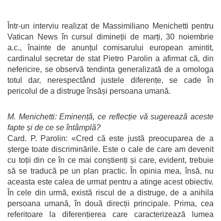
Într-un interviu realizat de Massimiliano Menichetti pentru
Vatican News în cursul dimineții de marți, 30 noiembrie
a.c., înainte de anunțul comisarului european amintit,
cardinalul secretar de stat Pietro Parolin a afirmat că, din
nefericire, se observă tendința generalizată de a omologa
totul dar, nerespectând justele diferențe, se cade în
pericolul de a distruge însăși persoana umană.
M. Menichetti: Eminență, ce reflecție vă sugerează aceste
fapte și de ce se întâmplă?
Card. P. Parolin: «Cred că este justă preocuparea de a
șterge toate discriminările. Este o cale de care am devenit
cu toții din ce în ce mai conștienți și care, evident, trebuie
să se traducă pe un plan practic. În opinia mea, însă, nu
aceasta este calea de urmat pentru a atinge acest obiectiv.
În cele din urmă, există riscul de a distruge, de a anihila
persoana umană, în două direcții principale. Prima, cea
referitoare la diferențierea care caracterizează lumea