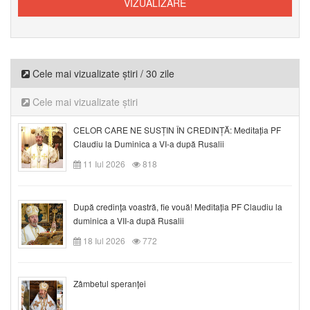
Cele mai vizualizate știri / 30 zile
Cele mai vizualizate știri
CELOR CARE NE SUSȚIN ÎN CREDINȚĂ: Meditația PF
Claudiu la Duminica a VI-a după Rusalii
11 Iul 2026
818
După credinţa voastră, fie vouă! Meditația PF Claudiu la
duminica a VII-a după Rusalii
18 Iul 2026
772
Zâmbetul speranței