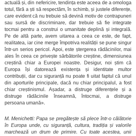
actuală și, din nefericire, tendința este aceea de a omologa
totul, fără a ști să respectăm, în schimb, și justele diferențe,
care evident că nu trebuie să devină motiv de contrapuneri
sau sursă de discriminare, dar trebuie să fie integrate
tocmai pentru a construi o umanitate deplină și integrală.
Pe de altă parte, avem uitarea a ceea ce este, de fapt,
realitatea, iar cine merge împotriva realității se pune singur
într-un serios pericol. Apoi, este ștergerea rădăcinilor, mai
ales în ceea ce privește sărbătorile creștine, dimensiunea
creștină chiar a Europei noastre. Desigur, noi știm că
Europa își datorează existența și identitate multor
contribuții, dar cu siguranță nu poate fi uitat faptul că unul
din aporturile principale, dacă nu chiar principalul, a fost
chiar creștinismul. Așadar, a distruge diferențele și a
distruge rădăcinile înseamnă, întocmai, a distruge
persoana umană».
M. Menichetti: Papa se pregătește să plece într-o călătorie
în Europa unde, cu siguranță, cultura, tradiția și valorile
marchează un drum de primire. Cu toate acestea, unii