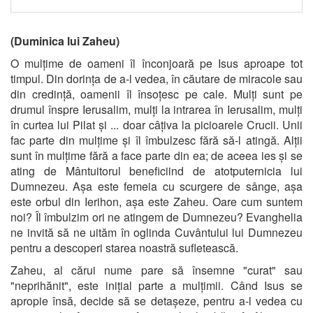
(Duminica lui Zaheu)
O mulțime de oameni îl înconjoară pe Isus aproape tot
timpul. Din dorința de a-l vedea, în căutare de miracole sau
din credință, oamenii îl însoțesc pe cale. Mulți sunt pe
drumul înspre Ierusalim, mulți la intrarea în Ierusalim, mulți
în curtea lui Pilat și ... doar câțiva la picioarele Crucii. Unii
fac parte din mulțime și îl îmbulzesc fără să-l atingă. Alții
sunt în mulțime fără a face parte din ea; de aceea ies și se
ating de Mântuitorul beneficiind de atotputernicia lui
Dumnezeu. Așa este femeia cu scurgere de sânge, așa
este orbul din Ierihon, așa este Zaheu. Oare cum suntem
noi? Îl îmbulzim ori ne atingem de Dumnezeu? Evanghelia
ne invită să ne uităm în oglinda Cuvântului lui Dumnezeu
pentru a descoperi starea noastră sufletească.
Zaheu, al cărui nume pare să însemne "curat" sau
"neprihănit", este inițial parte a mulțimii. Când Isus se
apropie însă, decide să se detașeze, pentru a-l vedea cu