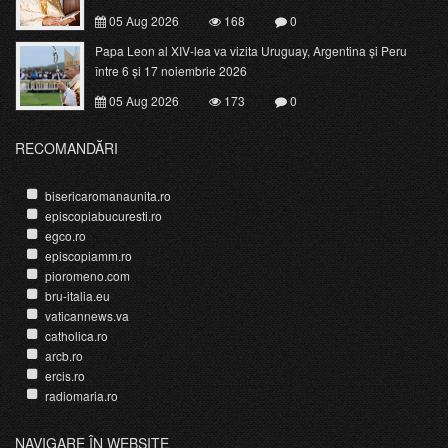
05 Aug 2026
168
0
Papa Leon al XIV-lea va vizita Uruguay, Argentina și Peru
între 6 și 17 noiembrie 2026
05 Aug 2026
173
0
RECOMANDĂRI
bisericaromanaunita.ro
episcopiabucuresti.ro
egco.ro
episcopiamm.ro
pioromeno.com
bru-italia.eu
vaticannews.va
catholica.ro
arcb.ro
ercis.ro
radiomaria.ro
NAVIGARE ÎN WEBSITE