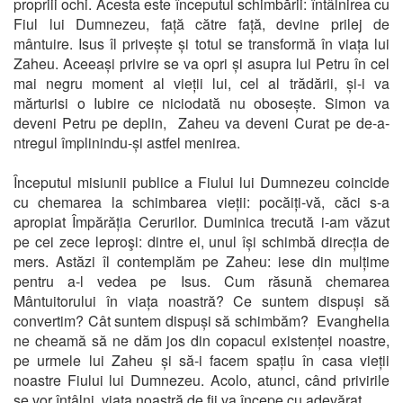
propriii ochi. Acesta este începutul schimbării: întâlnirea cu
Fiul lui Dumnezeu, față către față, devine prilej de
mântuire. Isus îl privește și totul se transformă în viața lui
Zaheu. Aceeași privire se va opri și asupra lui Petru în cel
mai negru moment al vieții lui, cel al trădării, și-i va
mărturisi o Iubire ce niciodată nu obosește. Simon va
deveni Petru pe deplin, Zaheu va deveni Curat pe de-a-
ntregul împlinindu-și astfel menirea.
Începutul misiunii publice a Fiului lui Dumnezeu coincide
cu chemarea la schimbarea vieții: pocăiți-vă, căci s-a
apropiat Împărăția Cerurilor. Duminica trecută i-am văzut
pe cei zece leproşi: dintre ei, unul își schimbă direcția de
mers. Astăzi îl contemplăm pe Zaheu: iese din mulțime
pentru a-l vedea pe Isus. Cum răsună chemarea
Mântuitorului în viața noastră? Ce suntem dispuși să
convertim? Cât suntem dispuși să schimbăm? Evanghelia
ne cheamă să ne dăm jos din copacul existenței noastre,
pe urmele lui Zaheu și să-i facem spațiu în casa vieții
noastre Fiului lui Dumnezeu. Acolo, atunci, când privirile
se vor întâlni, viața noastră de fii va începe cu adevărat.