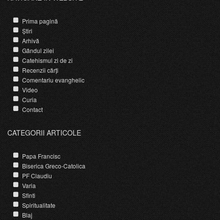
Prima pagină
Știri
Arhivă
Gândul zilei
Catehismul zi de zi
Recenzii cărți
Comentariu evanghelic
Video
Curia
Contact
CATEGORII ARTICOLE
Papa Francisc
Biserica Greco-Catolica
PF Claudiu
Varia
Sfinti
Spiritualitate
Blaj