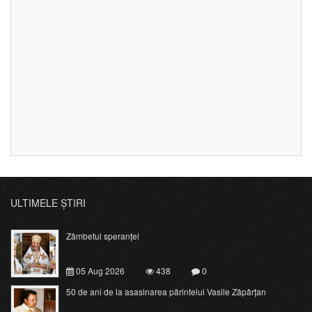
ULTIMELE ȘTIRI
Zâmbetul speranței
05 Aug 2026
438
0
50 de ani de la asasinarea părintelui Vasile Zăpârțan