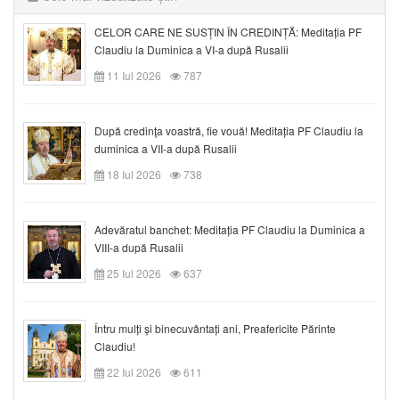
CELOR CARE NE SUSȚIN ÎN CREDINȚĂ: Meditația PF
Claudiu la Duminica a VI-a după Rusalii
11 Iul 2026
787
După credinţa voastră, fie vouă! Meditația PF Claudiu la
duminica a VII-a după Rusalii
18 Iul 2026
738
Adevăratul banchet: Meditația PF Claudiu la Duminica a
VIII-a după Rusalii
25 Iul 2026
637
Întru mulți și binecuvântați ani, Preafericite Părinte
Claudiu!
22 Iul 2026
611