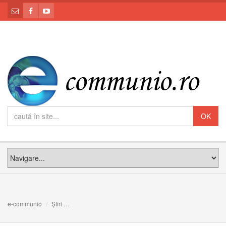
e-communio
Știri
COPACUL VIEȚII NOASTRE: Meditația PS Claudiu la Dum