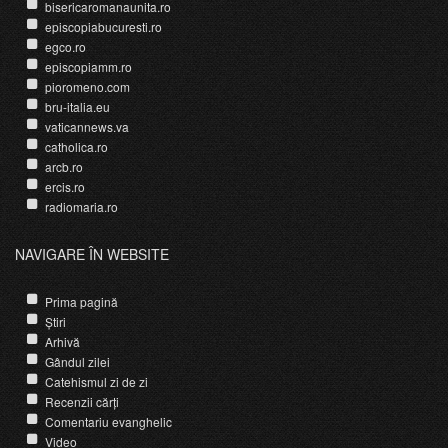
bisericaromanaunita.ro
episcopiabucuresti.ro
egco.ro
episcopiamm.ro
pioromeno.com
bru-italia.eu
vaticannews.va
catholica.ro
arcb.ro
ercis.ro
radiomaria.ro
NAVIGARE ÎN WEBSITE
Prima pagină
Știri
Arhivă
Gândul zilei
Catehismul zi de zi
Recenzii cărți
Comentariu evanghelic
Video