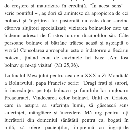
de creștere și maturizare în credință. “În acest sens” –
scrie pontiful – „aș dori să amintesc că apropierea de cei
bolnavi și îngrijirea lor pastorală nu este doar sarcina
câtorva slujitori specializați; vizitarea bolnavilor este un
îndemn adresat de Cristos tuturor discipolilor săi. Câte
persoane bolnave și bătrâne trăiesc acasă și așteaptă o
vizită! Consolarea aproapelui este o îndatorire a fiecărui
botezat, ținând cont de cuvintele lui Isus: ‚Am fost
bolnav și m-ați vizitat’ (Mt 25,36).
La finalul Mesajului pentru cea de-a XXX-a Zi Mondială
a Bolnavului, papa Francisc scrie: “Dragi frați și surori,
îi încredințez pe toți bolnavii și familiile lor mijlocirii
Preacuratei, Vindecarea celor bolnavi. Uniți cu Cristos,
care ia asupra sa suferința lumii, să găsească sens
suferinței, mângâiere și încredere. Mă rog pentru toți
lucrătorii din domeniul sănătății pentru ca, bogați în
milă, să ofere pacienților, împreună cu îngrijirile