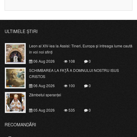
ULTIMELE ȘTIRI
Leon al XIV-lea la Assisi: Tineri, Europa și întreaga lume caută
în voi noi sfinți
06 Aug 2026
108
0
SCHIMBAREA LA FAŢĂ A DOMNULUI NOSTRU ISUS
CRISTOS
06 Aug 2026
100
0
Zâmbetul speranței
05 Aug 2026
535
0
RECOMANDĂRI