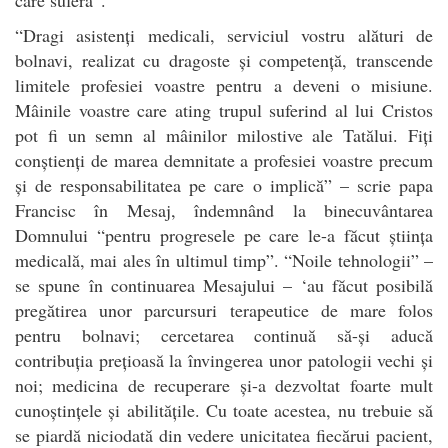
“Dragi asistenți medicali, serviciul vostru alături de
bolnavi, realizat cu dragoste și competență, transcende
limitele profesiei voastre pentru a deveni o misiune.
Mâinile voastre care ating trupul suferind al lui Cristos
pot fi un semn al mâinilor milostive ale Tatălui. Fiți
conștienți de marea demnitate a profesiei voastre precum
și de responsabilitatea pe care o implică” – scrie papa
Francisc în Mesaj, îndemnând la binecuvântarea
Domnului “pentru progresele pe care le-a făcut știința
medicală, mai ales în ultimul timp”. “Noile tehnologii” –
se spune în continuarea Mesajului – ‘au făcut posibilă
pregătirea unor parcursuri terapeutice de mare folos
pentru bolnavi; cercetarea continuă să-și aducă
contribuția prețioasă la învingerea unor patologii vechi și
noi; medicina de recuperare și-a dezvoltat foarte mult
cunoștințele și abilitățile. Cu toate acestea, nu trebuie să
se piardă niciodată din vedere unicitatea fiecărui pacient,