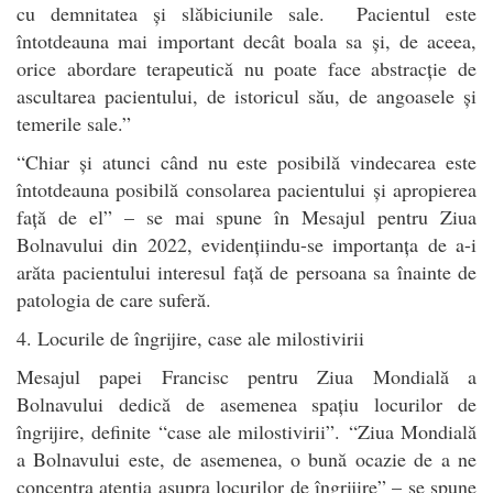
cu demnitatea și slăbiciunile sale. Pacientul este
întotdeauna mai important decât boala sa și, de aceea,
orice abordare terapeutică nu poate face abstracție de
ascultarea pacientului, de istoricul său, de angoasele și
temerile sale.”
“Chiar și atunci când nu este posibilă vindecarea este
întotdeauna posibilă consolarea pacientului și apropierea
față de el” – se mai spune în Mesajul pentru Ziua
Bolnavului din 2022, evidențiindu-se importanța de a-i
arăta pacientului interesul față de persoana sa înainte de
patologia de care suferă.
4. Locurile de îngrijire, case ale milostivirii
Mesajul papei Francisc pentru Ziua Mondială a
Bolnavului dedică de asemenea spațiu locurilor de
îngrijire, definite “case ale milostivirii”. “Ziua Mondială
a Bolnavului este, de asemenea, o bună ocazie de a ne
concentra atenția asupra locurilor de îngrijire” – se spune