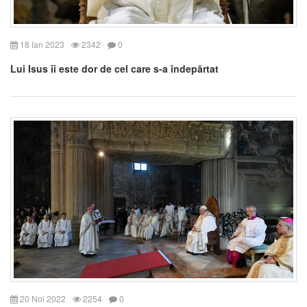
18 Ian 2023
2342
0
Lui Isus îi este dor de cel care s-a îndepărtat
20 Noi 2022
2254
0