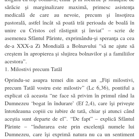
sărăcie și marginalizare maximă, primesc asistența
medicală de care au nevoie, precum și însoțirea
pastorală, astfel încât să poată trăi perioada de boală în
unire cu Cristos cel răstignit și înviat” – scrie de
asemenea Sfântul Părinte, exprimându-și speranța ca cea
de-a XXX-a Zi Mondială a Bolnavului “să ne ajute să
creștem în apropierea și slujirea bolnavilor și a familiilor
acestora”.
1. Milostivi precum Tatăl
Oprindu-se asupra temei din acest an „Fiți milostivi,
precum Tatăl vostru este milostiv” (Lc 6,36), pontiful a
explicat că aceasta “ne face să privim în primul rând la
Dumnezeu ‘bogat în îndurare’ (Ef 2,4), care își privește
întotdeauna copiii cu iubire de tată, chiar și atunci când
aceștia sunt departe de el”. “De fapt” – explică Sfântul
Părinte – “îndurarea este prin excelență numele lui
Dumnezeu, care își exprimă natura nu ca un sentiment