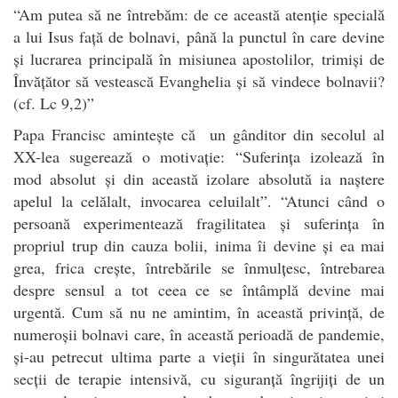
“Am putea să ne întrebăm: de ce această atenție specială
a lui Isus față de bolnavi, până la punctul în care devine
și lucrarea principală în misiunea apostolilor, trimiși de
Învățător să vestească Evanghelia și să vindece bolnavii?
(cf. Lc 9,2)”
Papa Francisc amintește că un gânditor din secolul al
XX-lea sugerează o motivație: “Suferința izolează în
mod absolut și din această izolare absolută ia naștere
apelul la celălalt, invocarea celuilalt”. “Atunci când o
persoană experimentează fragilitatea și suferința în
propriul trup din cauza bolii, inima îi devine și ea mai
grea, frica crește, întrebările se înmulțesc, întrebarea
despre sensul a tot ceea ce se întâmplă devine mai
urgentă. Cum să nu ne amintim, în această privință, de
numeroșii bolnavi care, în această perioadă de pandemie,
și-au petrecut ultima parte a vieții în singurătatea unei
secții de terapie intensivă, cu siguranță îngrijiți de un