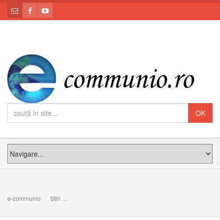
e-communio
Știri
Mărturisitori ai iubirii lui Dumnezeu, alături de cei boln