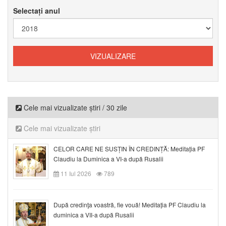
Selectați anul
Cele mai vizualizate știri / 30 zile
Cele mai vizualizate știri
CELOR CARE NE SUSȚIN ÎN CREDINȚĂ: Meditația PF
Claudiu la Duminica a VI-a după Rusalii
11 Iul 2026
789
După credinţa voastră, fie vouă! Meditația PF Claudiu la
duminica a VII-a după Rusalii