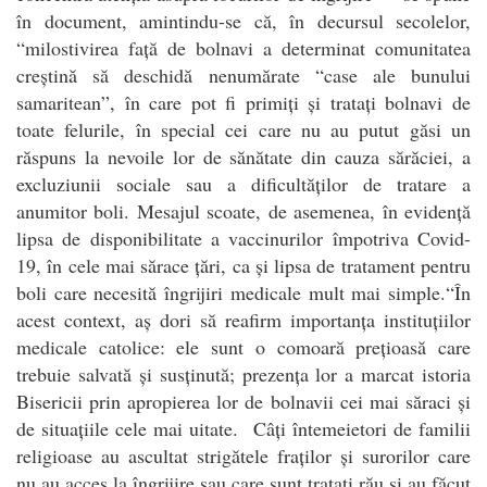
în document, amintindu-se că, în decursul secolelor,
“milostivirea față de bolnavi a determinat comunitatea
creștină să deschidă nenumărate “case ale bunului
samaritean”, în care pot fi primiți și tratați bolnavi de
toate felurile, în special cei care nu au putut găsi un
răspuns la nevoile lor de sănătate din cauza sărăciei, a
excluziunii sociale sau a dificultăților de tratare a
anumitor boli. Mesajul scoate, de asemenea, în evidență
lipsa de disponibilitate a vaccinurilor împotriva Covid-
19, în cele mai sărace țări, ca și lipsa de tratament pentru
boli care necesită îngrijiri medicale mult mai simple.“În
acest context, aș dori să reafirm importanța instituțiilor
medicale catolice: ele sunt o comoară prețioasă care
trebuie salvată și susținută; prezența lor a marcat istoria
Bisericii prin apropierea lor de bolnavii cei mai săraci și
de situațiile cele mai uitate. Câți întemeietori de familii
religioase au ascultat strigătele fraților și surorilor care
nu au acces la îngrijire sau care sunt tratați rău și au făcut