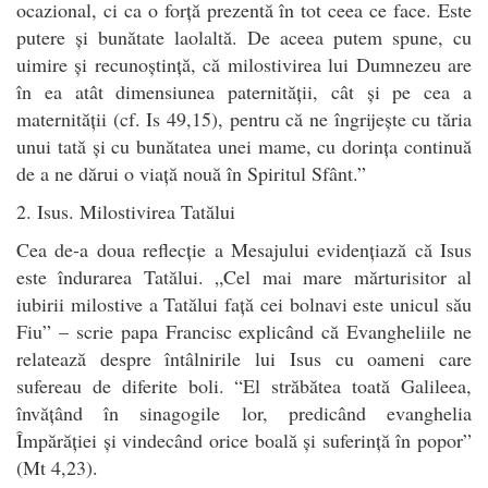
ocazional, ci ca o forță prezentă în tot ceea ce face. Este
putere și bunătate laolaltă. De aceea putem spune, cu
uimire și recunoștință, că milostivirea lui Dumnezeu are
în ea atât dimensiunea paternității, cât și pe cea a
maternității (cf. Is 49,15), pentru că ne îngrijește cu tăria
unui tată și cu bunătatea unei mame, cu dorința continuă
de a ne dărui o viață nouă în Spiritul Sfânt.”
2. Isus. Milostivirea Tatălui
Cea de-a doua reflecție a Mesajului evidențiază că Isus
este îndurarea Tatălui. „Cel mai mare mărturisitor al
iubirii milostive a Tatălui față cei bolnavi este unicul său
Fiu” – scrie papa Francisc explicând că Evangheliile ne
relatează despre întâlnirile lui Isus cu oameni care
sufereau de diferite boli. “El străbătea toată Galileea,
învățând în sinagogile lor, predicând evanghelia
Împărăției și vindecând orice boală și suferință în popor”
(Mt 4,23).