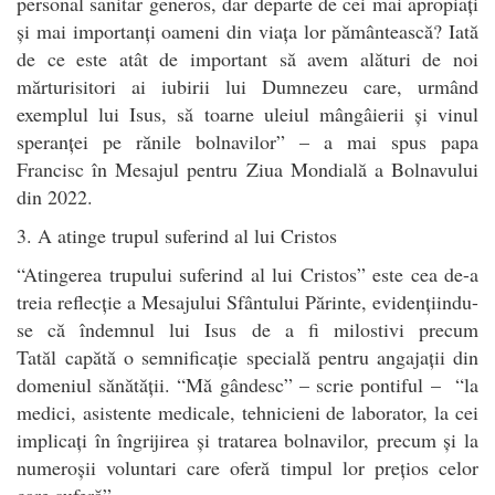
personal sanitar generos, dar departe de cei mai apropiați
și mai importanți oameni din viața lor pământească? Iată
de ce este atât de important să avem alături de noi
mărturisitori ai iubirii lui Dumnezeu care, urmând
exemplul lui Isus, să toarne uleiul mângâierii și vinul
speranței pe rănile bolnavilor” – a mai spus papa
Francisc în Mesajul pentru Ziua Mondială a Bolnavului
din 2022.
3. A atinge trupul suferind al lui Cristos
“Atingerea trupului suferind al lui Cristos” este cea de-a
treia reflecție a Mesajului Sfântului Părinte, evidențiindu-
se că îndemnul lui Isus de a fi milostivi precum
Tatăl capătă o semnificație specială pentru angajații din
domeniul sănătății. “Mă gândesc” – scrie pontiful – “la
medici, asistente medicale, tehnicieni de laborator, la cei
implicați în îngrijirea și tratarea bolnavilor, precum și la
numeroșii voluntari care oferă timpul lor prețios celor
care suferă”.