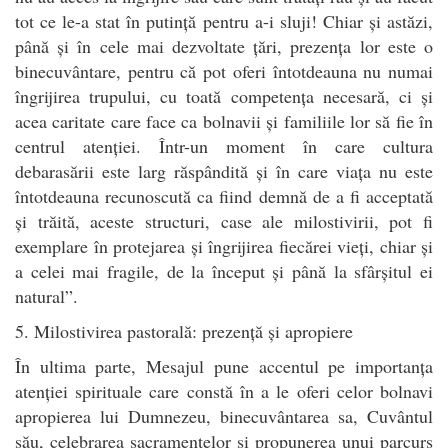
tot ce le-a stat în putință pentru a-i sluji! Chiar și astăzi,
până și în cele mai dezvoltate țări, prezența lor este o
binecuvântare, pentru că pot oferi întotdeauna nu numai
îngrijirea trupului, cu toată competența necesară, ci și
acea caritate care face ca bolnavii și familiile lor să fie în
centrul atenției. Într-un moment în care cultura
debarasării este larg răspândită și în care viața nu este
întotdeauna recunoscută ca fiind demnă de a fi acceptată
și trăită, aceste structuri, case ale milostivirii, pot fi
exemplare în protejarea și îngrijirea fiecărei vieți, chiar și
a celei mai fragile, de la început și până la sfârșitul ei
natural”.
5. Milostivirea pastorală: prezență și apropiere
În ultima parte, Mesajul pune accentul pe importanța
atenției spirituale care constă în a le oferi celor bolnavi
apropierea lui Dumnezeu, binecuvântarea sa, Cuvântul
său, celebrarea sacramentelor și propunerea unui parcurs