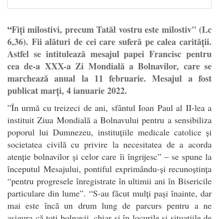
“
Fiți milostivi, precum Tatăl vostru este milostiv" (Lc
6,36). Fii alături de cei care suferă pe calea carității.
Astfel se intitulează mesajul papei Francisc pentru
cea de-a XXX-a Zi Mondială a Bolnavilor, care se
marchează anual la 11 februarie. Mesajul a fost
publicat marți, 4 ianuarie 2022.
”În urmă cu treizeci de ani, sfântul Ioan Paul al II-lea a
instituit Ziua Mondială a Bolnavului pentru a sensibiliza
poporul lui Dumnezeu, instituțiile medicale catolice și
societatea civilă cu privire la necesitatea de a acorda
atenție bolnavilor și celor care îi îngrijesc” – se spune la
începutul Mesajului, pontiful exprimându-și recunoștința
“pentru progresele înregistrate în ultimii ani în Bisericile
particulare din lume”. “S-au făcut mulți pași înainte, dar
mai este încă un drum lung de parcurs pentru a ne
asigura că toți bolnavii, chiar și în locurile și situațiile de