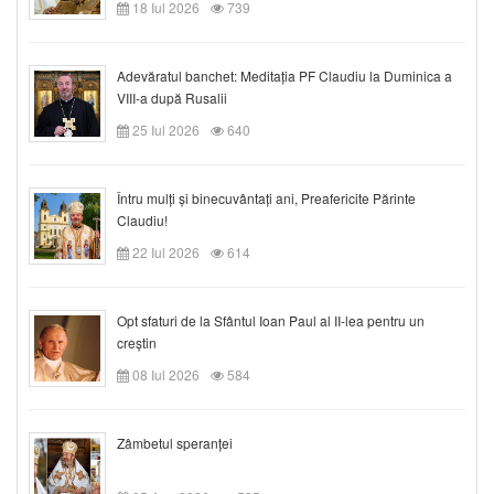
18 Iul 2026
739
Adevăratul banchet: Meditația PF Claudiu la Duminica a
VIII-a după Rusalii
25 Iul 2026
640
Întru mulți și binecuvântați ani, Preafericite Părinte
Claudiu!
22 Iul 2026
614
Opt sfaturi de la Sfântul Ioan Paul al II-lea pentru un
creștin
08 Iul 2026
584
Zâmbetul speranței