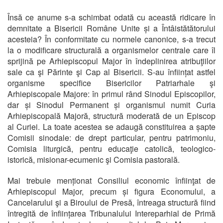
Însă ce anume s-a schimbat odată cu această ridicare în
demnitate a Bisericii Române Unite și a Întâistătătorului
acesteia? În conformitate cu normele canonice, s-a trecut
la o modificare structurală a organismelor centrale care îl
sprijină pe Arhiepiscopul Major în îndeplinirea atribuţiilor
sale ca şi Părinte şi Cap al Bisericii. S-au înființat astfel
organisme specifice Bisericilor Patriarhale şi
Arhiepiscopale Majore: în primul rând Sinodul Episcopilor,
dar și Sinodul Permanent și organismul numit Curia
Arhiepiscopală Majoră, structură moderată de un Episcop
al Curiei. La toate acestea se adaugă constituirea a șapte
Comisii sinodale: de drept particular, pentru patrimoniu,
Comisia liturgică, pentru educaţie catolică, teologico-
istorică, misionar-ecumenic şi Comisia pastorală.
Mai trebuie menționat Consiliul economic înfiinţat de
Arhiepiscopul Major, precum și figura Economului, a
Cancelarului şi a Biroului de Presă, întreaga structură fiind
întregită de înființarea Tribunalului Intereparhial de Primă