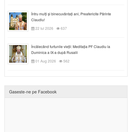
Întru mulți și binecuvântați ani, Preafericite Părinte
Claudiu!
22 Iul 2026
637
Încălecând furtunile vieții: Meditația PF Claudiu la
Duminica a IX-a după Rusalii
01 Aug 2026
562
Gaseste-ne pe Facebook