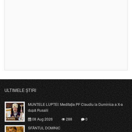
ULTIMELE ȘTIRI
MUNTELE LUPTEI: Meditația PF Claudiu la Duminica a X-a
după Rusalii
08 Aug 2026
288
0
SFÂNTUL DOMINIC