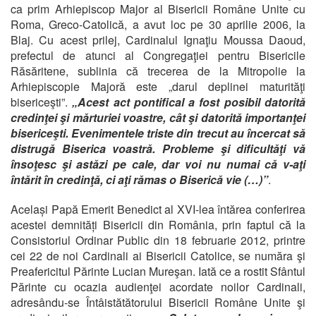
ca prim Arhiepiscop Major al Bisericii Române Unite cu
Roma, Greco-Catolică, a avut loc pe 30 aprilie 2006, la
Blaj. Cu acest prilej, Cardinalul Ignaţiu Moussa Daoud,
prefectul de atunci al Congregaţiei pentru Bisericile
Răsăritene, sublinia că trecerea de la Mitropolie la
Arhiepiscopie Majoră este „darul deplinei maturităţi
bisericeşti”.
„Acest act pontifical a fost posibil datorită
credinţei şi mărturiei voastre, cât şi datorită importanţei
bisericeşti. Evenimentele triste din trecut au încercat să
distrugă Biserica voastră. Probleme şi dificultăţi vă
însoţesc şi astăzi pe cale, dar voi nu numai că v-aţi
întărit în credinţă, ci aţi rămas o Biserică vie (…)”
.
Același Papă Emerit Benedict al XVI-lea întărea conferirea
acestei demnități Bisericii din România, prin faptul că la
Consistoriul Ordinar Public din 18 februarie 2012, printre
cei 22 de noi Cardinali ai Bisericii Catolice, se număra şi
Preafericitul Părinte Lucian Mureşan. Iată ce a rostit Sfântul
Părinte cu ocazia audienţei acordate noilor Cardinali,
adresându-se Întâistătătorului Bisericii Române Unite şi