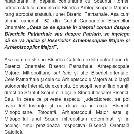
răsăriteană, în deplină comuniune cu Scaunul Romei,
primea statutul canonic de Biserică Arhiepiscopală Majoră,
rang apropiat statutului unei Biserici Patriarhale. Așa cum
afirmă canonul 152 din Codul Canoanelor Bisericilor
Orientale:
„Ceea ce se spune în dreptul comun despre
Bisericile Patriarhale sau despre Patriarh, se înţelege
că se va aplica şi Bisericilor Arhiepiscopale Majore şi
Arhiepiscopilor Majori”.
Așa cum se știe, în Biserica Catolică există patru tipuri de
Biserici Orientale: Biserici Patriarhale, Arhiepiscopale
Majore, Mitropolitane
sui iuris
şi alte Biserici orientale.
Cele Patriarhale şi cele cu Arhiepiscopie Majoră au o largă
autonomie internă, de exemplu, Episcopii nemaifiind numiţi
direct de Sfântul Scaun ci aleşi în Sinodul fiecărei Biserici.
Sau, în ceea ce privește aspectul judecătoresc, se pot
avea trei instanţe şi nu două ca în cazul Bisericii
Mitropolitane. Totodată, Arhiepiscopul Major este şi
Mitropolitul unui Scaun mitropolitan determinat, şi în
același timp prezidează respectiva Biserică Orientală
Catolică.