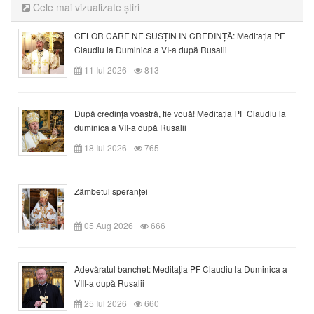
Cele mai vizualizate știri
CELOR CARE NE SUSȚIN ÎN CREDINȚĂ: Meditația PF
Claudiu la Duminica a VI-a după Rusalii
11 Iul 2026
813
După credinţa voastră, fie vouă! Meditația PF Claudiu la
duminica a VII-a după Rusalii
18 Iul 2026
765
Zâmbetul speranței
05 Aug 2026
666
Adevăratul banchet: Meditația PF Claudiu la Duminica a
VIII-a după Rusalii
25 Iul 2026
660