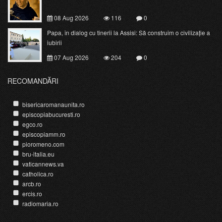
08 Aug 2026
116
0
Papa, în dialog cu tinerii la Assisi: Să construim o civilizație a
iubirii
07 Aug 2026
204
0
RECOMANDĂRI
bisericaromanaunita.ro
episcopiabucuresti.ro
egco.ro
episcopiamm.ro
pioromeno.com
bru-italia.eu
vaticannews.va
catholica.ro
arcb.ro
ercis.ro
radiomaria.ro