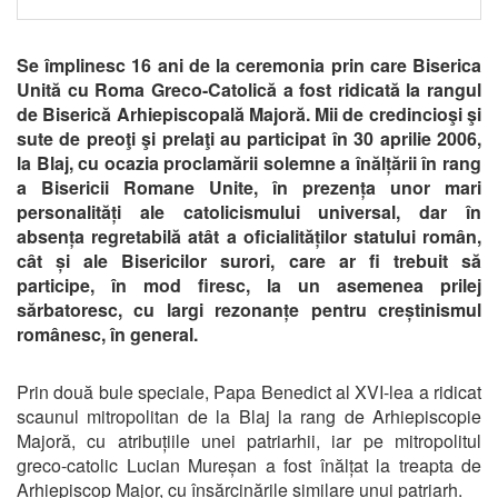
Se împlinesc 16 ani de la ceremonia prin care Biserica
Unită cu Roma Greco-Catolică a fost ridicată la rangul
de Biserică Arhiepiscopală Majoră. Mii de credincioşi şi
sute de preoţi şi prelaţi au participat în 30 aprilie 2006,
la Blaj, cu ocazia proclamării solemne a înălțării în rang
a Bisericii Romane Unite, în prezența unor mari
personalități ale catolicismului universal, dar în
absența regretabilă atât a oficialităților statului român,
cât și ale Bisericilor surori, care ar fi trebuit să
participe, în mod firesc, la un asemenea prilej
sărbatoresc, cu largi rezonanțe pentru creștinismul
românesc, în general.
Prin două bule speciale, Papa Benedict al XVI-lea a ridicat
scaunul mitropolitan de la Blaj la rang de Arhiepiscopie
Majoră, cu atribuțiile unei patriarhii, iar pe mitropolitul
greco-catolic Lucian Mureșan a fost înălțat la treapta de
Arhiepiscop Major, cu însărcinările similare unui patriarh.