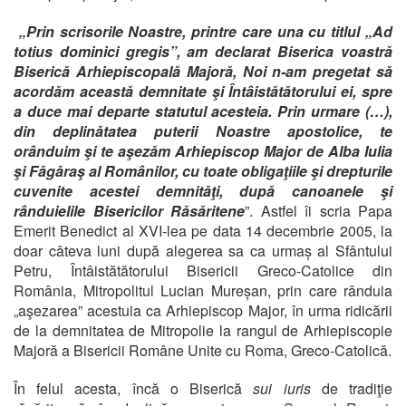
„Prin scrisorile Noastre, printre care una cu titlul „Ad
totius dominici gregis”, am declarat Biserica voastră
Biserică Arhiepiscopală Majoră, Noi n-am pregetat să
acordăm această demnitate şi Întâistătătorului ei, spre
a duce mai departe statutul acesteia. Prin urmare (…),
din deplinătatea puterii Noastre apostolice, te
orânduim şi te aşezăm Arhiepiscop Major de Alba Iulia
şi Făgăraş al Românilor, cu toate obligaţiile şi drepturile
cuvenite acestei demnităţi, după canoanele şi
rânduielile Bisericilor Răsăritene
”. Astfel îi scria Papa
Emerit Benedict al XVI-lea pe data 14 decembrie 2005, la
doar câteva luni după alegerea sa ca urmaș al Sfântului
Petru, Întâistătătorului Bisericii Greco-Catolice din
România, Mitropolitul Lucian Mureșan, prin care rânduia
„aşezarea” acestuia ca Arhiepiscop Major, în urma ridicării
de la demnitatea de Mitropolie la rangul de Arhiepiscopie
Majoră a Bisericii Române Unite cu Roma, Greco-Catolică.
În felul acesta, încă o Biserică
sui iuris
de tradiţie