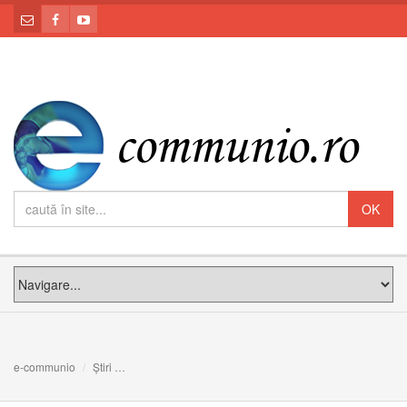
e-communio
Știri
16 ani de la întronizarea primului Arhiepiscop Major al 