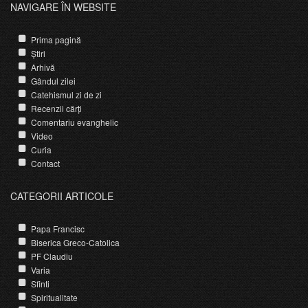
NAVIGARE ÎN WEBSITE
Prima pagină
Știri
Arhivă
Gândul zilei
Catehismul zi de zi
Recenzii cărți
Comentariu evanghelic
Video
Curia
Contact
CATEGORII ARTICOLE
Papa Francisc
Biserica Greco-Catolica
PF Claudiu
Varia
Sfinti
Spiritualitate