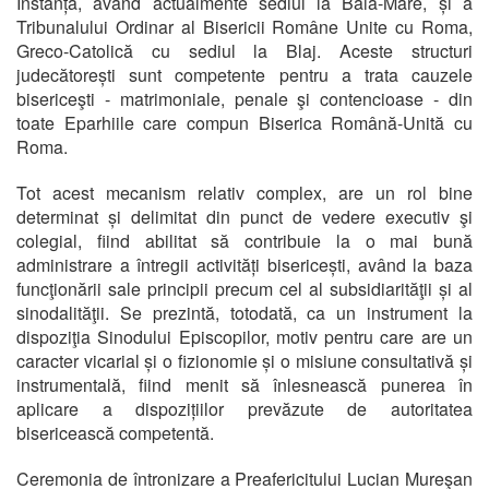
Instanță, având actualmente sediul la Baia-Mare, și a
Tribunalului Ordinar al Bisericii Române Unite cu Roma,
Greco-Catolică cu sediul la Blaj. Aceste structuri
judecătorești sunt competente pentru a trata cauzele
bisericeşti - matrimoniale, penale şi contencioase - din
toate Eparhiile care compun Biserica Română-Unită cu
Roma.
Tot acest mecanism relativ complex, are un rol bine
determinat și delimitat din punct de vedere executiv şi
colegial, fiind abilitat să contribuie la o mai bună
administrare a întregii activități bisericești, având la baza
funcţionării sale principii precum cel al subsidiarităţii și al
sinodalităţii. Se prezintă, totodată, ca un instrument la
dispoziţia Sinodului Episcopilor, motiv pentru care are un
caracter vicarial și o fizionomie și o misiune consultativă și
instrumentală, fiind menit să înlesnească punerea în
aplicare a dispozițiilor prevăzute de autoritatea
bisericească competentă.
Ceremonia de întronizare a Preafericitului Lucian Mureşan