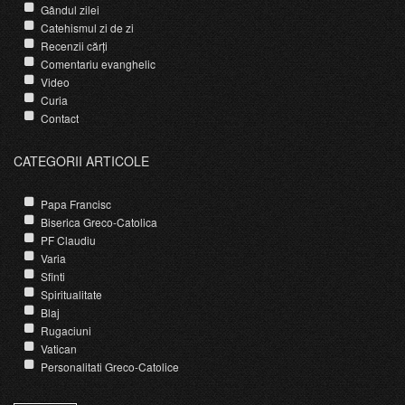
Gândul zilei
Catehismul zi de zi
Recenzii cărți
Comentariu evanghelic
Video
Curia
Contact
CATEGORII ARTICOLE
Papa Francisc
Biserica Greco-Catolica
PF Claudiu
Varia
Sfinti
Spiritualitate
Blaj
Rugaciuni
Vatican
Personalitati Greco-Catolice