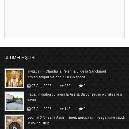
ULTIMELE ȘTIRI
Invitația PF Claudiu la Pelerinajul de la Sanctuarul
Arhiepiscopal Major din Cluj-Napoca
07 Aug 2026
280
0
Papa, în dialog cu tinerii la Assisi: Să construim o civilizație a
iubirii
07 Aug 2026
148
0
Leon al XIV-lea la Assisi: Tineri, Europa și întreaga lume caută
în voi noi sfinți