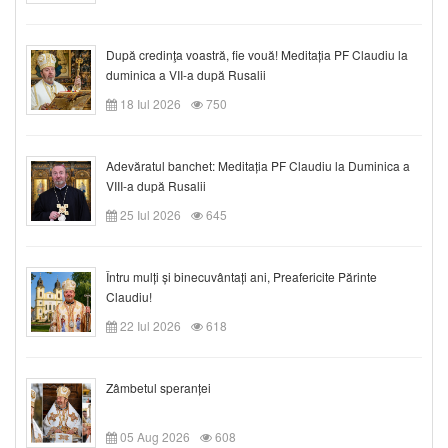
După credinţa voastră, fie vouă! Meditația PF Claudiu la
duminica a VII-a după Rusalii
18 Iul 2026
750
Adevăratul banchet: Meditația PF Claudiu la Duminica a
VIII-a după Rusalii
25 Iul 2026
645
Întru mulți și binecuvântați ani, Preafericite Părinte
Claudiu!
22 Iul 2026
618
Zâmbetul speranței
05 Aug 2026
608