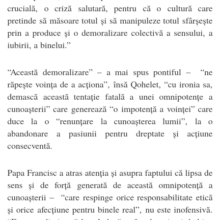
crucială, o criză salutară, pentru că o cultură care
pretinde să măsoare totul și să manipuleze totul sfârșește
prin a produce și o demoralizare colectivă a sensului, a
iubirii, a binelui.”
“Această demoralizare” – a mai spus pontiful – “ne
răpește voința de a acționa”, însă Qohelet, “cu ironia sa,
demască această tentație fatală a unei omnipotențe a
cunoașterii” care generează “o impotență a voinței” care
duce la o “renunțare la cunoașterea lumii”, la o
abandonare a pasiunii pentru dreptate și acțiune
consecventă.
Papa Francisc a atras atenția și asupra faptului că lipsa de
sens și de forță generată de această omnipotență a
cunoașterii – “care respinge orice responsabilitate etică
și orice afecțiune pentru binele real”, nu este inofensivă.