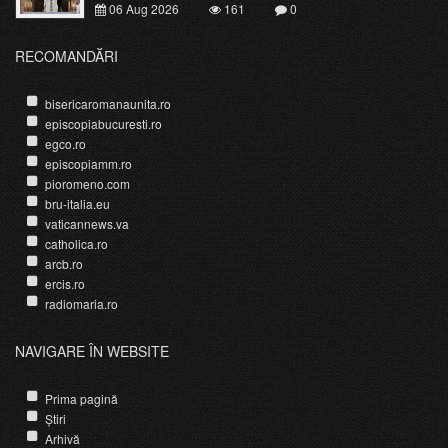
06 Aug 2026
161
0
RECOMANDĂRI
bisericaromanaunita.ro
episcopiabucuresti.ro
egco.ro
episcopiamm.ro
pioromeno.com
bru-italia.eu
vaticannews.va
catholica.ro
arcb.ro
ercis.ro
radiomaria.ro
NAVIGARE ÎN WEBSITE
Prima pagină
Știri
Arhivă