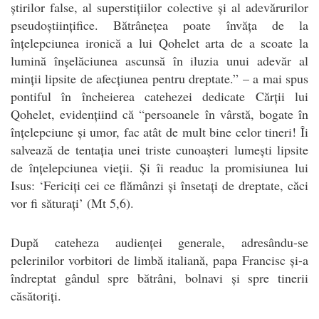
știrilor false, al superstițiilor colective și al adevărurilor
pseudoștiințifice. Bătrânețea poate învăța de la
înțelepciunea ironică a lui Qohelet arta de a scoate la
lumină înșelăciunea ascunsă în iluzia unui adevăr al
minții lipsite de afecțiunea pentru dreptate.” – a mai spus
pontiful în încheierea catehezei dedicate Cărții lui
Qohelet, evidențiind că “persoanele în vârstă, bogate în
înțelepciune și umor, fac atât de mult bine celor tineri! Îi
salvează de tentația unei triste cunoașteri lumești lipsite
de înțelepciunea vieții. Și îi readuc la promisiunea lui
Isus: ‘Fericiți cei ce flămânzi și însetați de dreptate, căci
vor fi săturați’ (Mt 5,6).
După cateheza audienței generale, adresându-se
pelerinilor vorbitori de limbă italiană, papa Francisc și-a
îndreptat gândul spre bătrâni, bolnavi și spre tinerii
căsătoriți.