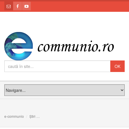
e-communio
Știri
Papa Francisc: Vârstnicii sau cunoașterea unită cu înțele