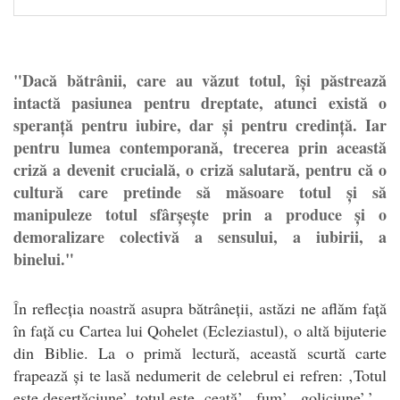
"Dacă bătrânii, care au văzut totul, își păstrează
intactă pasiunea pentru dreptate, atunci există o
speranță pentru iubire, dar și pentru credință. Iar
pentru lumea contemporană, trecerea prin această
criză a devenit crucială, o criză salutară, pentru că o
cultură care pretinde să măsoare totul și să
manipuleze totul sfârșește prin a produce și o
demoralizare colectivă a sensului, a iubirii, a
binelui."
Î
n reflecția noastră asupra bătrâneții, astăzi ne aflăm față
în față cu Cartea lui Qohelet (Ecleziastul), o altă bijuterie
din Biblie. La o primă lectură, această scurtă carte
frapează și te lasă nedumerit de celebrul ei refren: ‚Totul
este deșertăciune’, totul este ‚ceață’, ‚fum’, ‚goliciune’.’