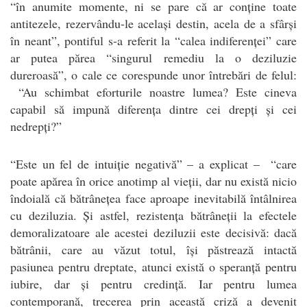
“în anumite momente, ni se pare că ar conține toate
antitezele, rezervându-le același destin, acela de a sfârși
în neant”, pontiful s-a referit la “calea indiferenței” care
ar putea părea “singurul remediu la o deziluzie
dureroasă”, o cale ce corespunde unor întrebări de felul:
“Au schimbat eforturile noastre lumea? Este cineva
capabil să impună diferența dintre cei drepți și cei
nedrepți?”
“Este un fel de intuiție negativă” – a explicat – “care
poate apărea în orice anotimp al vieții, dar nu există nicio
îndoială că bătrânețea face aproape inevitabilă întâlnirea
cu deziluzia. Și astfel, rezistența bătrâneții la efectele
demoralizatoare ale acestei deziluzii este decisivă: dacă
bătrânii, care au văzut totul, își păstrează intactă
pasiunea pentru dreptate, atunci există o speranță pentru
iubire, dar și pentru credință. Iar pentru lumea
contemporană, trecerea prin această criză a devenit