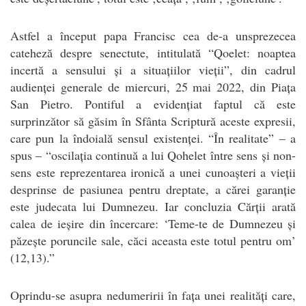
Astfel a început papa Francisc cea de-a unsprezecea
cateheză despre senectute, intitulată “Qoelet: noaptea
incertă a sensului și a situațiilor vieții”, din cadrul
audienței generale de miercuri, 25 mai 2022, din Piața
San Pietro. Pontiful a evidențiat faptul că este
surprinzător să găsim în Sfânta Scriptură aceste expresii,
care pun la îndoială sensul existenței. “În realitate” – a
spus – “oscilația continuă a lui Qohelet între sens și non-
sens este reprezentarea ironică a unei cunoașteri a vieții
desprinse de pasiunea pentru dreptate, a cărei garanție
este judecata lui Dumnezeu. Iar concluzia Cărții arată
calea de ieșire din încercare: ‘Teme-te de Dumnezeu și
păzește poruncile sale, căci aceasta este totul pentru om’
(12,13).”
Oprindu-se asupra nedumeririi în fața unei realități care,