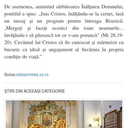
De asemenea, amintind sărbătoarea Înălțarea Domnului,
pontiful a spus: „Isus Cristos, înălțându-se la ceruri, lasă
un mesaj și un program pentru întreaga Biserică:
‚Mergeți și faceți ucenici din toate neamurile...
învățându-i să păzească tot ce v-am poruncit" (Mt 28,19-
20). Cuvântul lui Cristos să fie cunoscut și mărturisit cu
bucurie ca ideal și angajament al fiecăruia în propria
condiție de viață.”
Sursa:
vaticannews.va.ro
ȘTIRI DIN ACEEAȘI CATEGORIE