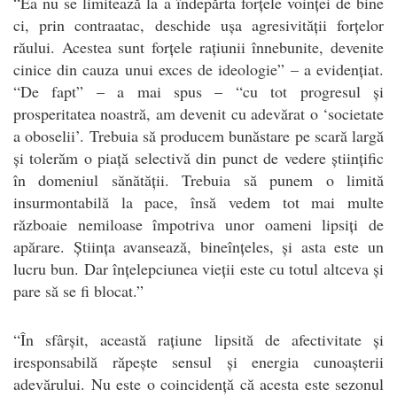
“Ea nu se limitează la a îndepărta forțele voinței de bine
ci, prin contraatac, deschide ușa agresivității forțelor
răului. Acestea sunt forțele rațiunii înnebunite, devenite
cinice din cauza unui exces de ideologie” – a evidențiat.
“De fapt” – a mai spus – “cu tot progresul și
prosperitatea noastră, am devenit cu adevărat o ‘societate
a oboselii’. Trebuia să producem bunăstare pe scară largă
și tolerăm o piață selectivă din punct de vedere științific
în domeniul sănătății. Trebuia să punem o limită
insurmontabilă la pace, însă vedem tot mai multe
războaie nemiloase împotriva unor oameni lipsiți de
apărare. Știința avansează, bineînțeles, și asta este un
lucru bun. Dar înțelepciunea vieții este cu totul altceva și
pare să se fi blocat.”
“În sfârșit, această rațiune lipsită de afectivitate și
iresponsabilă răpește sensul și energia cunoașterii
adevărului. Nu este o coincidență că acesta este sezonul