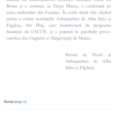
Roma și a susținut, la Târgu Mureș, o conferință pe
tema războiului din Ucraina. În ccele două zile, înaltul
prelat a vizitat instituțiile Arhieparhiei de Alba Iulia și
Făgăraș, din Blaj, care beneficiază de programe
finanțate de USCCB, și a poposit în parohiile greco-
catolice din Ungheni și Sângeorgiu de Mureș.
Biroul de Presă al
Arhieparhiei de Alba
Iulia și Făgăraș
Sursa:
aegc.ro