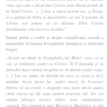
viața așa cum a făcut Isus Cristos prin Harul primit de
la Tatăl Ceresc.
[...] Isus a murit pentru noi, a Înviat,
le-a apărut lui Petru și Apostolilor, iar noi îl urmăm. În
Cristos noi putem să ne dăruim. Fără Cristos
întotdeauna vom incerca să luăm!”
Înaltul prelat a vorbit și despre semnificația actuală a
martiriului în lumina Evangheliei duminicii (a tânărului
bogat):
„Există un tânăr în Evanghelia lui Matei, care, ca și
voi, se întâlnește astăzi cu Cristos. El îl întreabă și vă
întreabă dacă sunteți pregătiți să vă dăruiti astăzi viața.
[...] Isus ne spune să dăruim tot ceea ce avem și să-L
urmăm. Acest lucru fac astăzi tinerii în Ucraina!
Pentru că nu există o dragoste mai mare decât atunci
când cineva își dă viața pentru prietenii săi. Iar voi
sunteți părtașii acestei iubiri, prin solidaritatea
voastră. Voi aparțineți unei Biserici a Martirilor și știți