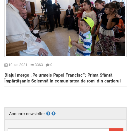
10 Iun 2021
3363
0
Blajul merge „Pe urmele Papei Francisc”: Prima Sfântă
Împărtășanie Solemnă în comunitatea de romi din cartierul
Barbu Lăutaru
Abonare newsletter