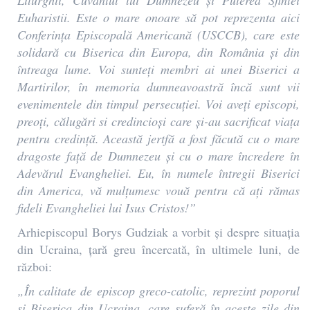
Liturghii, Cuvântul lui Dumnezeu și Puterea Sfintei
Euharistii.
Este o mare onoare să pot reprezenta aici
Conferința Episcopală Americană (USCCB), care este
solidară cu Biserica din Europa, din România și din
întreaga lume. Voi sunteți membri ai unei Biserici a
Martirilor, în memoria dumneavoastră încă sunt vii
evenimentele din timpul persecuției. Voi aveți episcopi,
preoți, călugări si credincioși care și-au sacrificat viața
pentru credință. Această jertfă a fost făcută cu o mare
dragoste față de Dumnezeu și cu o mare încredere în
Adevărul Evangheliei. Eu, în numele întregii Biserici
din America, vă mulțumesc vouă pentru că ați rămas
fideli Evangheliei lui Isus Cristos!”
Arhiepiscopul Borys Gudziak a vorbit și despre situația
din Ucraina, țară greu încercată, în ultimele luni, de
război:
„În calitate de episcop greco-catolic, reprezint poporul
și Biserica din Ucraina, care suferă în aceste zile din