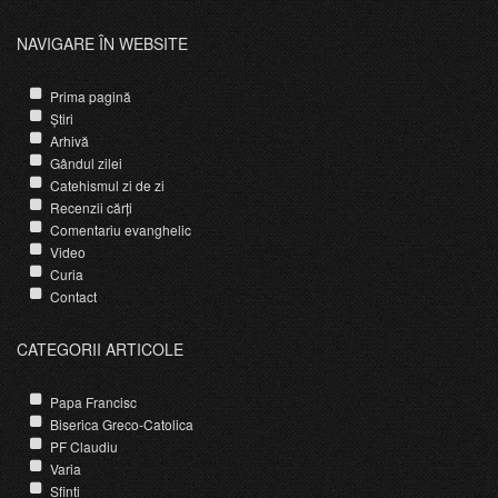
NAVIGARE ÎN WEBSITE
Prima pagină
Știri
Arhivă
Gândul zilei
Catehismul zi de zi
Recenzii cărți
Comentariu evanghelic
Video
Curia
Contact
CATEGORII ARTICOLE
Papa Francisc
Biserica Greco-Catolica
PF Claudiu
Varia
Sfinti