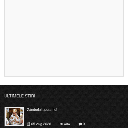
ULTIMELE ȘTIRI
Zâmbetul speranței
05 Aug 2026
404
0