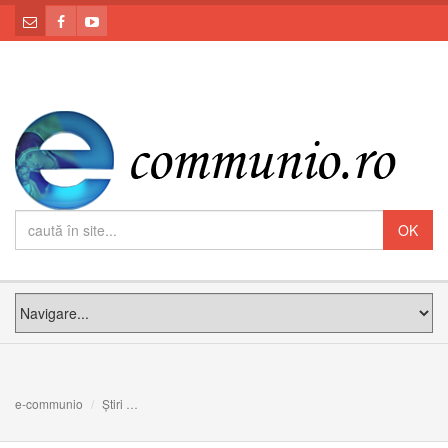
e-communio
Știri
FOTO: „Vă mulțumesc pentru solidaritatea voastră!” Arhi