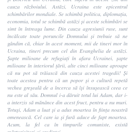
cauza războiului. Astăzi, Ucraina este epicentrul
schimbărilor mondiale. Se schimbă politica, diplomația,
economia, totul se schimbă astăzi și aceste schimbări se
simt în întreaga lume. Din cauza agresiunii ruse, sunt
încălcate toate poruncile Domnului și trebuie să ne
gândim că, chiar în acest moment, mii de tineri mor în
Ucraina, tineri precum cel din Evanghelia de astăzi.
Șapte milioane de refugiați în afara Ucrainei, șapte
milioane în interiorul țării, alte cinci milioane aproape
că nu pot să trăiască din cauza acestei tragedii! Și
toate acestea pentru că un popor și o cultură repetă
vechea greșeală de a încerca să își însușească ceea ce
nu este al său. Domnul i-a dăruit totul lui Adam, dar i-
a interzis să mănânce din acest fruct, pentru a nu muri.
Totuși, Adam a luat și a adus moartea în ființa noastră
omenească. Cel care ia și fură aduce de fapt moartea.
Acum, la fel ca în timpurile comuniste, există
mărturisitori ai credinței.