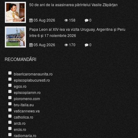
50 de ani de la asasinarea părintelui Vasile Zăpârțan
05 Aug 2026
158
0
Papa Leon al XIV-lea va vizita Uruguay, Argentina și Peru
între 6 și 17 noiembrie 2026
05 Aug 2026
170
0
RECOMANDĂRI
bisericaromanaunita.ro
episcopiabucuresti.ro
egco.ro
episcopiamm.ro
pioromeno.com
bru-italia.eu
vaticannews.va
catholica.ro
arcb.ro
ercis.ro
radiomaria.ro