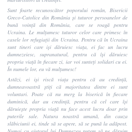
Sunt foarte recunoscător poporului român, Bisericii
Greco-Catolice din România și tuturor persoanelor de
bună voință din România, care se roagă pentru
Ucraina. Le mulțumesc tuturor celor care primesc în
casele lor refugiații din Ucraina. Pentru că în Ucraina
sunt tineri care iși dăruiesc viața, ei fac un lucru
dumnezeiesc, supranatural, pentru că își dăruiesc
propria viață în fiecare zi, iar voi sunteți solidari cu ei.
În numele lor, eu vă mulțumesc!
Astăzi, ei iși riscă viața pentru că au credință,
dumneavoastră știți că majoritatea dintre ei sunt
voluntari. Poate că nu merg la biserică în fiecare
duminică, dar au credință, pentru că cel care își
dăruiește propria viață nu face acest lucru doar prin
puterile sale. Natura noastră umană, din cauza
slăbiciunii ei, tinde să se apere, să se pună la adăpost.
Numai cu ajutorul lui Dumnezeu putem să ne dăruim