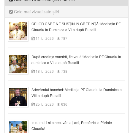
Cele mai vizualizate știri
CELOR CARE NE SUSȚIN ÎN CREDINȚĂ: Meditația PF
Claudiu la Duminica a VI-a după Rusalii
11 Iul 2026
787
După credinţa voastră, fie vouă! Meditația PF Claudiu la
duminica a VII-a după Rusalii
18 Iul 2026
738
Adevăratul banchet: Meditația PF Claudiu la Duminica a
VIII-a după Rusalii
25 Iul 2026
636
Întru mulți și binecuvântați ani, Preafericite Părinte
Claudiu!