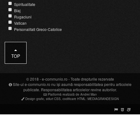
Spiritualitate
Blaj
Rugaciuni
Vatican
Personalitati Greco-Catolice
TOP
© 2018 -
e-communio.ro
- Toate drepturile rezervate
Site-ul e-communio.ro nu își asumă responsabilitatea pentru articolele
publicate. Responsabilitatea articolelor revine autorilor.
Platformă realizată de Andrei Man
Design grafic
,
stiluri CSS
,
codificare HTML
:
MEDIAGRANDESIGN