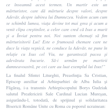
ce înseamnă acest termen. Un martir este un
mărturistor, care dă mărturie despre valori, despre
Adevăr, despre iubirea lui Dumnezeu. Vedem acum cum
se schimbă lumea, viața devine tot mai grea și acum a
venit clipa creștinilor, a celor care cred că Isus a murit
și a Înviat pentru noi. Noi suntem chemați să fim
mărturisitorii Lui! Este o frumoasă chemare care ne
duce la viața veșnică, ne conduce la Adevăr, ne pune în
relație cu Isus cel Viu, ne garantează pacea și
adevărata bucurie. Să-i urmăm pe martirii
dumneavoastră, pe cei care au luat exemplul lui Isus!”
La finalul Sfintei Liturghii, Preasfinţia Sa Cristian,
Episcop auxiliar al Arhieparhiei de Alba Iulia și
Făgăraș, i-a transmis Arhiepiscopului Borys Gudziak
salutul Preafericirii Sale Cardinal Lucian Mureșan,
asigurându-l, totodată, de sprijinul și solidaritatea
Bisericii Române Unite cu Roma cu poporul ucrainean: