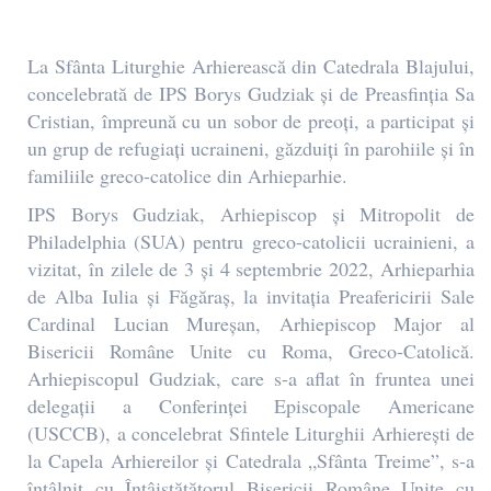
La Sfânta Liturghie Arhierească din Catedrala Blajului,
concelebrată de IPS Borys Gudziak și de Preasfinția Sa
Cristian, împreună cu un sobor de preoți, a participat și
un grup de refugiați ucraineni, găzduiți în parohiile și în
familiile greco-catolice din Arhieparhie.
IPS Borys Gudziak, Arhiepiscop și Mitropolit de
Philadelphia (SUA) pentru greco-catolicii ucrainieni, a
vizitat, în zilele de 3 și 4 septembrie 2022, Arhieparhia
de Alba Iulia și Făgăraș, la invitația Preafericirii Sale
Cardinal Lucian Mureșan, Arhiepiscop Major al
Bisericii Române Unite cu Roma, Greco-Catolică.
Arhiepiscopul Gudziak, care s-a aflat în fruntea unei
delegații a Conferinței Episcopale Americane
(USCCB), a concelebrat Sfintele Liturghii Arhierești de
la Capela Arhiereilor și Catedrala „Sfânta Treime”, s-a
întâlnit cu Întâistătătorul Bisericii Române Unite cu