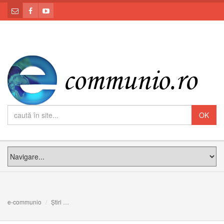
e-communio
Știri
Hram și depunere de voturi la Mănăstirea Maicii Domnul