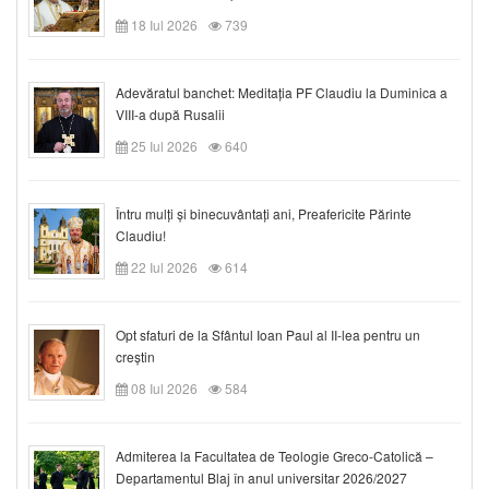
18 Iul 2026
739
Adevăratul banchet: Meditația PF Claudiu la Duminica a
VIII-a după Rusalii
25 Iul 2026
640
Întru mulți și binecuvântați ani, Preafericite Părinte
Claudiu!
22 Iul 2026
614
Opt sfaturi de la Sfântul Ioan Paul al II-lea pentru un
creștin
08 Iul 2026
584
Admiterea la Facultatea de Teologie Greco-Catolică –
Departamentul Blaj în anul universitar 2026/2027