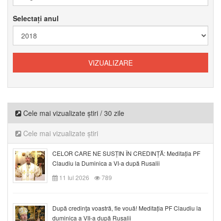
Selectați anul
Cele mai vizualizate știri / 30 zile
Cele mai vizualizate știri
CELOR CARE NE SUSȚIN ÎN CREDINȚĂ: Meditația PF
Claudiu la Duminica a VI-a după Rusalii
11 Iul 2026
789
După credinţa voastră, fie vouă! Meditația PF Claudiu la
duminica a VII-a după Rusalii