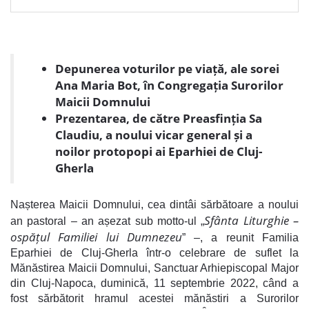
Depunerea voturilor pe viață, ale sorei
Ana Maria Bot, în Congregația Surorilor
Maicii Domnului
Prezentarea, de către Preasfinția Sa
Claudiu, a noului vicar general și a
noilor protopopi ai Eparhiei de Cluj-
Gherla
Nașterea Maicii Domnului, cea dintâi sărbătoare a noului
Sfânta Liturghie –
an pastoral – an așezat sub motto-ul „
ospățul Familiei lui Dumnezeu
” –, a reunit Familia
Eparhiei de Cluj-Gherla într-o celebrare de suflet la
Mănăstirea Maicii Domnului, Sanctuar Arhiepiscopal Major
din Cluj-Napoca, duminică, 11 septembrie 2022, când a
fost sărbătorit hramul acestei mănăstiri a Surorilor