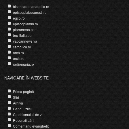
bisericaromanaunita.ro
episcopiabucuresti.ro
egco.ro
episcopiamm.ro
pioromeno.com
bru-italia.eu
vaticannews.va
catholica.ro
arcb.ro
ercis.ro
radiomaria.ro
NAVIGARE ÎN WEBSITE
Prima pagină
Știri
Arhivă
Gândul zilei
Catehismul zi de zi
Recenzii cărți
Comentariu evanghelic