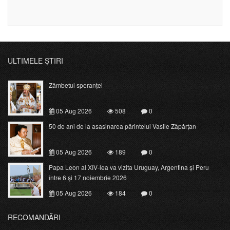
ULTIMELE ȘTIRI
Zâmbetul speranței
05 Aug 2026
508
0
50 de ani de la asasinarea părintelui Vasile Zăpârțan
05 Aug 2026
189
0
Papa Leon al XIV-lea va vizita Uruguay, Argentina și Peru
între 6 și 17 noiembrie 2026
05 Aug 2026
184
0
RECOMANDĂRI