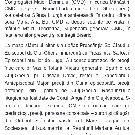
Congregației Maicii Domnului (CMD). În curtea Mănăstirii
CMD (de pe str. Romul Ladea, din cartierul Gheorgheni),
s-a celebrat Sfânta Liturghie arhierească, în cadrul căreia
sora Maria Ana Bot CMD a depus voturile pe viață în
mâinile Maicii Teodorina, Superioara generală CMD, în
fața Ierarhilor prezenți și a întregii Biserici.
La masa sfântului altar s-au aflat: Preasfinția Sa Claudiu,
Episcopul de Cluj-Gherla, împreună cu Preasfinția Sa Ioan,
Episcopul auxiliar de Lugoj. Au concelebrat zeci de preoți,
între care pr. Vasile Tofană, Vicarul general al Eparhiei de
Cluj-Gherla, pr. Cristian David, rector al Sanctuarului
Arhiepiscopal Major, preoți din Curia episcopală, preoții
protopopi din Eparhia de Cluj-Gherla. Răspunsurile
liturgice au fost date de Corul „Angeli” din Cluj-Napoca. S-
au unit bucuriei Surorilor CMD un număr mare de
credincioși, preoți, persoane consacrate – surori și călugări
din Ordinul Sfântului Vasile cel Mare, călugări din
Societatea lui Isus, membrii ai Reuniunii Mariane. Au luat