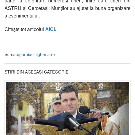
parte la celebrare numeroși tineri, între care tineri din
ASTRU și Cercetașii Munților au ajutat la buna organizare
a evenimentului.
Citește tot articolul
AICI
.
Sursa:
eparhiaclujgherla.ro
ȘTIRI DIN ACEEAȘI CATEGORIE