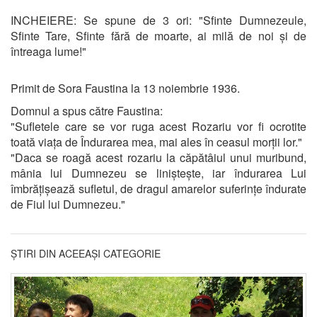
INCHEIERE: Se spune de 3 ori: "Sfinte Dumnezeule,
Sfinte Tare, Sfinte fără de moarte, ai milă de noi și de
întreaga lume!"
Primit de Sora Faustina la 13 noiembrie 1936.
Domnul a spus către Faustina:
"Sufletele care se vor ruga acest Rozariu vor fi ocrotite
toată viața de Îndurarea mea, mai ales în ceasul morții lor."
"Daca se roagă acest rozariu la căpătâiul unui muribund,
mânia lui Dumnezeu se liniștește, iar îndurarea Lui
îmbrățișează sufletul, de dragul amarelor suferințe îndurate
de Fiul lui Dumnezeu."
ȘTIRI DIN ACEEAȘI CATEGORIE