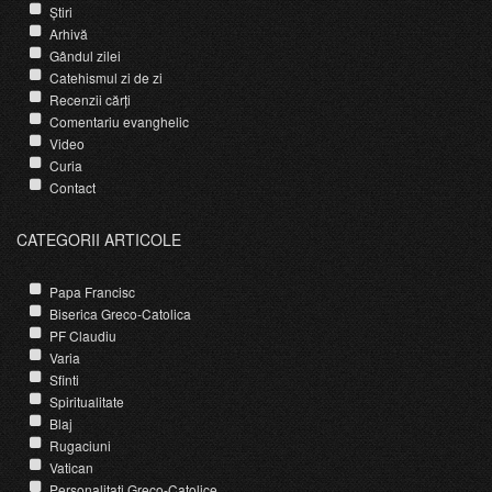
Știri
Arhivă
Gândul zilei
Catehismul zi de zi
Recenzii cărți
Comentariu evanghelic
Video
Curia
Contact
CATEGORII ARTICOLE
Papa Francisc
Biserica Greco-Catolica
PF Claudiu
Varia
Sfinti
Spiritualitate
Blaj
Rugaciuni
Vatican
Personalitati Greco-Catolice