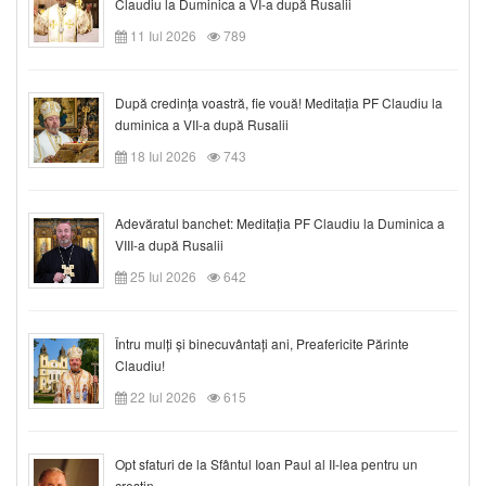
Claudiu la Duminica a VI-a după Rusalii
11 Iul 2026
789
După credinţa voastră, fie vouă! Meditația PF Claudiu la
duminica a VII-a după Rusalii
18 Iul 2026
743
Adevăratul banchet: Meditația PF Claudiu la Duminica a
VIII-a după Rusalii
25 Iul 2026
642
Întru mulți și binecuvântați ani, Preafericite Părinte
Claudiu!
22 Iul 2026
615
Opt sfaturi de la Sfântul Ioan Paul al II-lea pentru un
creștin