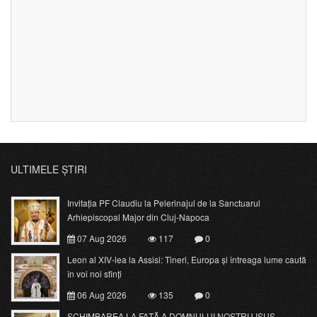
ULTIMELE ȘTIRI
Invitația PF Claudiu la Pelerinajul de la Sanctuarul
Arhiepiscopal Major din Cluj-Napoca
07 Aug 2026
117
0
Leon al XIV-lea la Assisi: Tineri, Europa și întreaga lume caută
în voi noi sfinți
06 Aug 2026
135
0
SCHIMBAREA LA FAŢĂ A DOMNULUI NOSTRU ISUS