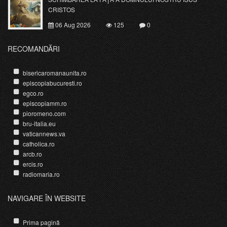
CRISTOS
06 Aug 2026
125
0
RECOMANDĂRI
bisericaromanaunita.ro
episcopiabucuresti.ro
egco.ro
episcopiamm.ro
pioromeno.com
bru-italia.eu
vaticannews.va
catholica.ro
arcb.ro
ercis.ro
radiomaria.ro
NAVIGARE ÎN WEBSITE
Prima pagină