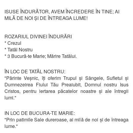
ISUSE ÎNDURĂTOR, AVEM ÎNCREDERE ÎN TINE; AI
MILĂ DE NOI ȘI DE ÎNTREAGA LUME!
ROZARIUL DIVINEI ÎNDURĂRI
* Crezul
* Tatăl Nostru
* 3 Bucură-te Marie; Mărire Tatălui.
ÎN LOC DE TATĂL NOSTRU:
"Părinte Veșnic, îți oferim Trupul și Sângele, Sufletul și
Dumnezeirea Fiului Tău Preaiubit, Domnul nostru Isus
Cristos, pentru iertarea păcatelor noastre și ale întregii
lumi."
IN LOC DE BUCURA-TE MARIE:
"Prin patimile Sale dureroase, ai milă de noi și de întreaga
lume."