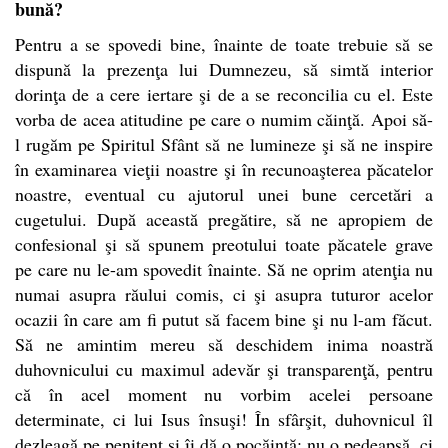
bună?
Pentru a se spovedi bine, înainte de toate trebuie să se
dispună la prezenţa lui Dumnezeu, să simtă interior
dorinţa de a cere iertare şi de a se reconcilia cu el. Este
vorba de acea atitudine pe care o numim căinţă. Apoi să-
l rugăm pe Spiritul Sfânt să ne lumineze şi să ne inspire
în examinarea vieţii noastre şi în recunoaşterea păcatelor
noastre, eventual cu ajutorul unei bune cercetări a
cugetului. După această pregătire, să ne apropiem de
confesional şi să spunem preotului toate păcatele grave
pe care nu le-am spovedit înainte. Să ne oprim atenţia nu
numai asupra răului comis, ci şi asupra tuturor acelor
ocazii în care am fi putut să facem bine şi nu l-am făcut.
Să ne amintim mereu să deschidem inima noastră
duhovnicului cu maximul adevăr şi transparenţă, pentru
că în acel moment nu vorbim acelei persoane
determinate, ci lui Isus însuşi! În sfârşit, duhovnicul îl
dezleagă pe penitent şi îi dă o pocăinţă: nu o pedeapsă, ci