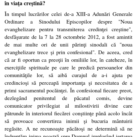
în viaţa creştină?
În timpul lucrărilor celei de-a XIII-a Adunări Generale
Ordinare a Sinodului Episcopilor despre "Noua
evanghelizare pentru transmiterea credinţei creştine",
desfăşurate de la 7 la 28 octombrie 2012, a fost amintit
de mai multe ori de unii părinţi sinodali că "noua
evanghelizare trece şi prin confesional". De aceea, cred
că ar fi oportun ca preoţii în omiliile lor, în cateheze, în
exerciţiile spirituale pe care le predică persoanelor din
comunităţile lor, să aibă curajul de a-i ajuta pe
credincioşi să perceapă importanţa şi necesitatea de a
primi sacramentul pocăinţei. În confesional fiecare preot,
dezlegând penitentul de păcatul comis, devine
comunicator privilegiat al milostivirii divine care
pătrunde în interiorul fiecărei conştiinţe până acolo încât
să provoace convertirea inimii şi bucuria mântuirii
regăsite. A ne recunoaşte păcătoşi ne determină să ne
îndreptăm inima noastră spre Domnul implorând iertarea