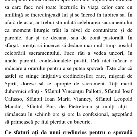
sa care face noi toate lucrurile în viaţa celor care cu
umilinţă se încredinţează lui şi se încred în iubirea sa. În
afară de asta, ar trebui stimulată celebrarea sacramentului
ca moment liturgic trăit la nivel de comunitate şi de
parohie, dar şi de decanat sau de zonă pastorală. În
sfârşit, preoţii să încerce să dedice mai mult timp posibil
celebrării sacramentului. Face rău a vedea uneori, în
unele parohii, confesionalele pustii, fără nici măcar o
indicare a orarului pentru a se putea spovedi. Este clar că
astfel se stinge iniţiativa credincioşilor care, mişcaţi de
Spirit, doresc să se apropie de sacrament. Toţi marii
duhovnici sfinţi - Sfântul Vincenţiu Pallotti, Sfântul Iosif
Cafasso, Sfântul Ioan Maria Vianney, Sfântul Leopold
Mandić, Sfântul Pius de Pietrelcina şi mulţi alţii -
rămâneau în schimb ore şi ore la confesional, aşteptând
să primească pe fiul pierdut cu bucurie.
Ce sfaturi aţi da unui credincios pentru o spovadă