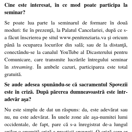
Cine este interesat, în ce mod poate participa la
seminar?
Se poate lua parte la seminarul de formare în două
moduri: fie în prezenţă, la Palatul Cancelariei, după ce s-
a făcut înscrierea pe situl www.penitenziaria.va şi oricum
până la ocuparea locurilor din sală; sau de la distanţă,
conectându-se la canalul YouTube al Dicasterului pentru
Comunicare, care transmite lucrările întregului seminar
în
streaming
. În ambele cazuri, participarea este total
gratuită.
Se aude adesea spunându-se că sacramentul Spovezii
este în criză. După părerea dumneavoastră este într-
adevăr aşa?
Nu este simplu de dat un răspuns: da, este adevărat sau
nu, nu este adevărat. În unele zone ale aşa-numitei lumi
occidentale, de fapt, pare că s-a înregistrat de-a lungul
anilor o anumită criză a practicii spovezii. O criză care ar