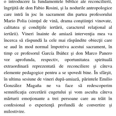
o introducere la fundamentele biblice ale reconcilierii,
îngrijită de don Fabio Rosini, şi la nodurile antropologice
care intră în joc în sacrament din partea profesorului
Mario Polia (simţul de vină, drama conştiinţei vinovate,
calitatea şi condiţiile iertării, caracterul relaţional al
iertării). Vineri înainte de amiază intervenţia mea va
încerca să răspundă la cele mai răspândite obiecţii care
se aud în mod normal împotriva acestui sacrament, în
timp ce profesorul García Ibáñez şi don Marco Panero
vor aprofunda, respectiv, oportunitatea spirituală
extraordinară reprezentată de reconciliere şi câteva
elemente pedagogice pentru a se spovedi bine. În sfârşit,
în ultima sesiune de vineri după-amiază, părintele Emilio
González Magaña ne va face să redescoperim
semnificaţia cercetării cugetului şi vom asculta câteva
mărturii emoţionante a trei persoane care au trăit în
confesional o experienţă profundă de convertire şi
milostivire.