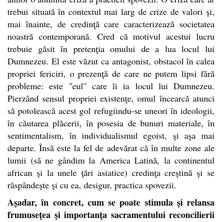
trebui situată în contextul mai larg de crize de valori şi,
mai înainte, de credinţă care caracterizează societatea
noastră contemporană. Cred că motivul acestui lucru
trebuie găsit în pretenţia omului de a lua locul lui
Dumnezeu. El este văzut ca antagonist, obstacol în calea
propriei fericiri, o prezenţă de care ne putem lipsi fără
probleme: este "eul" care îi ia locul lui Dumnezeu.
Pierzând sensul propriei existenţe, omul încearcă atunci
să potolească acest gol refugiindu-se uneori în ideologii,
în căutarea plăcerii, în posesia de bunuri materiale, în
sentimentalism, în individualismul egoist, şi aşa mai
departe. Însă este la fel de adevărat că în multe zone ale
lumii (să ne gândim la America Latină, la continentul
african şi la unele ţări asiatice) credinţa creştină şi se
răspândeşte şi cu ea, desigur, practica spovezii.
Aşadar, în concret, cum se poate stimula şi relansa
frumuseţea şi importanţa sacramentului reconcilierii