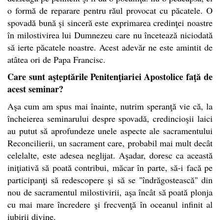
o formă de reparare pentru răul provocat cu păcatele. O
spovadă bună şi sinceră este exprimarea credinţei noastre
în milostivirea lui Dumnezeu care nu încetează niciodată
să ierte păcatele noastre.
Acest adevăr ne este amintit de
atâtea ori de Papa Francisc.
Care sunt aşteptările Penitenţiariei Apostolice faţă de
acest seminar?
Aşa cum am spus mai înainte, nutrim speranţă vie că, la
încheierea seminarului despre spovadă, credincioşii laici
au putut să aprofundeze unele aspecte ale sacramentului
Reconcilierii, un sacrament care, probabil mai mult decât
celelalte, este adesea neglijat. Aşadar, doresc ca această
iniţiativă să poată contribui, măcar în parte, să-i facă pe
participanţi să redescopere şi să se "îndrăgostească" din
nou de sacramentul milostivirii, aşa încât să poată plonja
cu mai mare încredere şi frecvenţă în oceanul infinit al
iubirii divine.