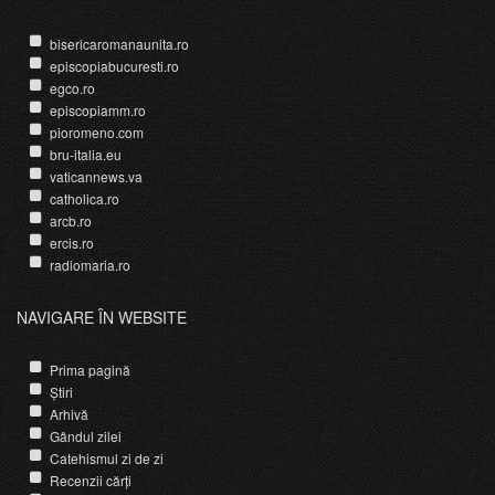
bisericaromanaunita.ro
episcopiabucuresti.ro
egco.ro
episcopiamm.ro
pioromeno.com
bru-italia.eu
vaticannews.va
catholica.ro
arcb.ro
ercis.ro
radiomaria.ro
NAVIGARE ÎN WEBSITE
Prima pagină
Știri
Arhivă
Gândul zilei
Catehismul zi de zi
Recenzii cărți