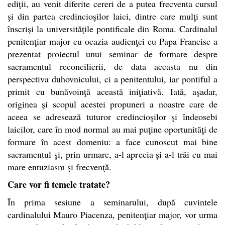
ediţii, au venit diferite cereri de a putea frecventa cursul
şi din partea credincioşilor laici, dintre care mulţi sunt
înscrişi la universităţile pontificale din Roma. Cardinalul
penitenţiar major cu ocazia audienţei cu Papa Francisc a
prezentat proiectul unui seminar de formare despre
sacramentul reconcilierii, de data aceasta nu din
perspectiva duhovnicului, ci a penitentului, iar pontiful a
primit cu bunăvoinţă această iniţiativă. Iată, aşadar,
originea şi scopul acestei propuneri a noastre care de
aceea se adresează tuturor credincioşilor şi îndeosebi
laicilor, care în mod normal au mai puţine oportunităţi de
formare în acest domeniu: a face cunoscut mai bine
sacramentul şi, prin urmare, a-l aprecia şi a-l trăi cu mai
mare entuziasm şi frecvenţă.
Care vor fi temele tratate?
În prima sesiune a seminarului, după cuvintele
cardinalului Mauro Piacenza, penitenţiar major, vor urma