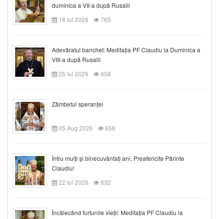
duminica a VII-a după Rusalii
18 Iul 2026
765
Adevăratul banchet: Meditația PF Claudiu la Duminica a
VIII-a după Rusalii
25 Iul 2026
658
Zâmbetul speranței
05 Aug 2026
656
Întru mulți și binecuvântați ani, Preafericite Părinte
Claudiu!
22 Iul 2026
632
Încălecând furtunile vieții: Meditația PF Claudiu la