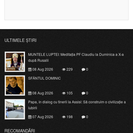
ULTIMELE ȘTIRI
MUNTELE LUPTEI: Meditația PF Claudiu la Duminica a X-a
după Rusalii
08 Aug 2026
229
0
SFÂNTUL DOMINIC
08 Aug 2026
105
0
Papa, în dialog cu tinerii la Assisi: Să construim o civilizație a
iubirii
07 Aug 2026
198
0
RECOMANDĂRI