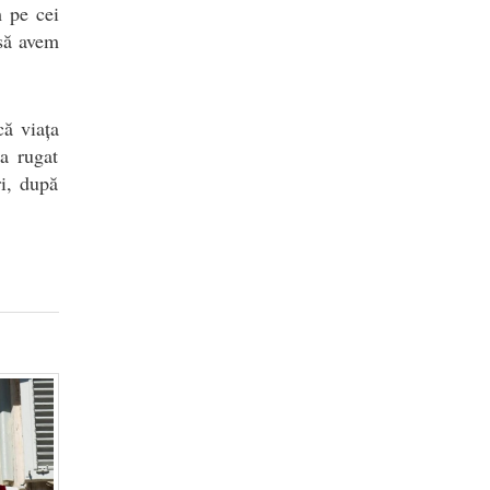
m pe cei
 să avem
că viața
a rugat
ri, după