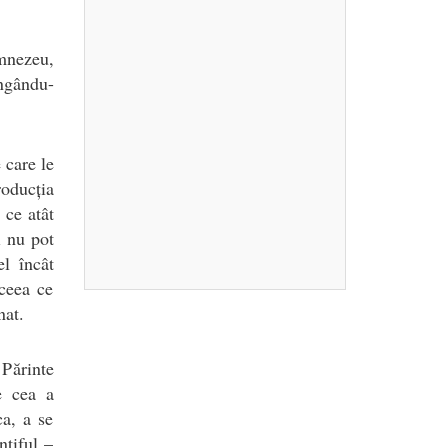
mnezeu,
ângându-
 care le
oducția
 ce atât
i nu pot
el încât
ceea ce
nat.
 Părinte
e cea a
ca, a se
ntiful –