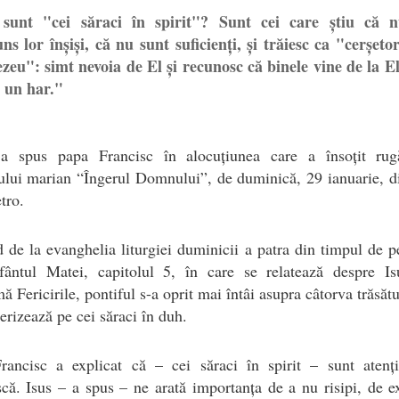
sunt "cei săraci în spirit"? Sunt cei care știu că 
ns lor înșiși, că nu sunt suficienți, și trăiesc ca "cerșetor
eu": simt nevoia de El și recunosc că binele vine de la El
a un har."
 a spus papa Francisc în alocuțiunea care a însoțit rug
ului marian “Îngerul Domnului”, de duminică, 29 ianuarie, d
tro.
 de la evanghelia liturgiei duminicii a patra din timpul de p
fântul Matei, capitolul 5, în care se relatează despre Is
ă Fericirile, pontiful s-a oprit mai întâi asupra câtorva trăsătu
terizează pe cei săraci în duh.
rancisc a explicat că – cei săraci în spirit – sunt atenț
scă. Isus – a spus – ne arată importanța de a nu risipi, de 