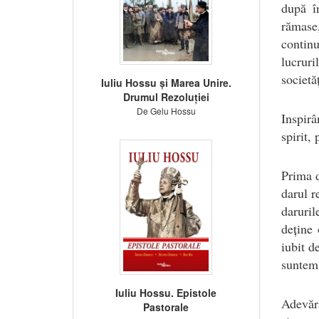
după în
rămase,
contin
lucruri
societă
Iuliu Hossu și Marea Unire.
Drumul Rezoluției
De Gelu Hossu
Inspirâ
spirit,
Prima d
darul r
daruril
deține 
iubit d
suntem 
Iuliu Hossu. Epistole
Adevăra
Pastorale