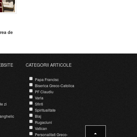
rea de
EBSITE
CATEGORII ARTICOLE
Papa Francisc
Biserica Greco-Catolica
PF Claudiu
Varia
e zi
Sfinti
Spiritualitate
anghelic
Blaj
Rugaciuni
Vatican
Personalitati Greco-