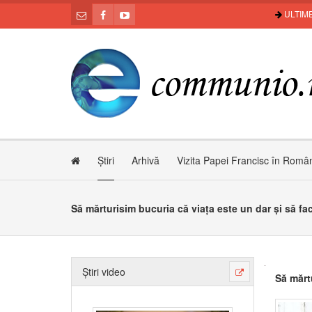
ULTIME
Știri
Arhivă
Vizita Papei Francisc în Româ
Să mărturisim bucuria că viața este un dar și să fa
Știri video
Să mărt