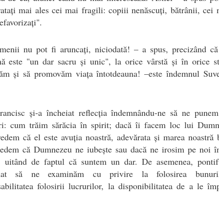
ratați mai ales cei mai fragili: copiii nenăscuți, bătrânii, cei 
efavorizați".
enii nu pot fi aruncați, niciodată! – a spus, precizând că
ă este "un dar sacru și unic", la orice vârstă și în orice s
tăm și să promovăm viața întotdeauna! –este îndemnul Suve
rancisc și-a încheiat reflecția îndemnându-ne să ne punem
ri: cum trăim sărăcia în spirit; dacă îi facem loc lui Dum
edem că el este avuția noastră, adevărata și marea noastră 
redem că Dumnezeu ne iubește sau dacă ne irosim pe noi în
țe, uitând de faptul că suntem un dar. De asemenea, pontif
nat să ne examinăm cu privire la folosirea bunuril
abilitatea folosirii lucrurilor, la disponibilitatea de a le îm