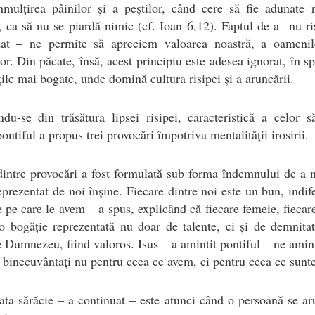
mulțirea pâinilor și a peștilor, când cere să fie adunate r
 ca să nu se piardă nimic (cf. Ioan 6,12). Faptul de a nu ri
uat – ne permite să apreciem valoarea noastră, a oamenil
lor. Din păcate, însă, acest principiu este adesea ignorat, în sp
țile mai bogate, unde domină cultura risipei și a aruncării.
ndu-se din trăsătura lipsei risipei, caracteristică a celor s
 pontiful a propus trei provocări împotriva mentalității irosirii.
intre provocări a fost formulată sub forma îndemnului de a n
eprezentat de noi înșine. Fiecare dintre noi este un bun, indif
e pe care le avem – a spus, explicând că fiecare femeie, fiecar
o bogăție reprezentată nu doar de talente, ci și de demnitat
e Dumnezeu, fiind valoros. Isus – a amintit pontiful – ne amin
binecuvântați nu pentru ceea ce avem, ci pentru ceea ce sunt
ta sărăcie – a continuat – este atunci când o persoană se a