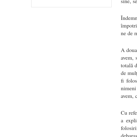
sine, se
Îndemn
împotri
ne de m
A doua 
avem, 
totală 
de mulț
fi folo
nimeni
avem, c
Cu refe
a expl
folosir
debaras