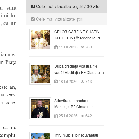
Cele mai vizualizate știri / 30 zile
nu sunt
i ai lui
Cele mai vizualizate știri
, ca un
CELOR CARE NE SUSȚIN
ÎN CREDINȚĂ: Meditația PF
Claudiu la Duminica a VI-a
11 Iul 2026
789
după Rusalii
ăciunea
in Piața
După credinţa voastră, fie
vouă! Meditația PF Claudiu la
duminica a VII-a după Rusalii
18 Iul 2026
743
este an,
us care
Adevăratul banchet:
ri care-
Meditația PF Claudiu la
Duminica a VIII-a după
25 Iul 2026
642
Rusalii
i să nu
exemplu,
Întru mulți și binecuvântați