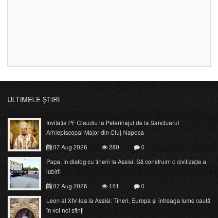
ULTIMELE ȘTIRI
Invitația PF Claudiu la Pelerinajul de la Sanctuarul
Arhiepiscopal Major din Cluj-Napoca
07 Aug 2026
280
0
Papa, în dialog cu tinerii la Assisi: Să construim o civilizație a
iubirii
07 Aug 2026
151
0
Leon al XIV-lea la Assisi: Tineri, Europa și întreaga lume caută
în voi noi sfinți