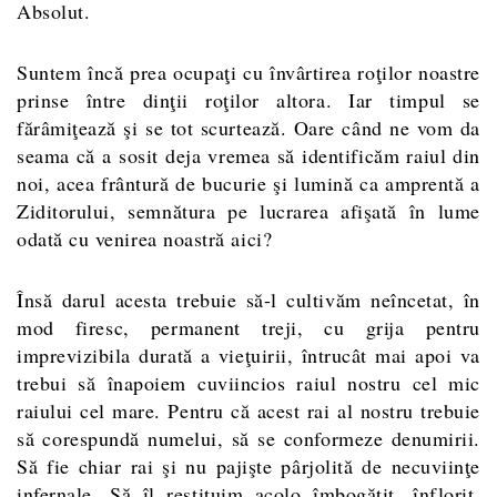
Absolut.
Suntem încă prea ocupaţi cu învârtirea roţilor noastre
prinse între dinţii roţilor altora. Iar timpul se
fărâmiţează şi se tot scurtează. Oare când ne vom da
seama că a sosit deja vremea să identificăm raiul din
noi, acea frântură de bucurie şi lumină ca amprentă a
Ziditorului, semnătura pe lucrarea afişată în lume
odată cu venirea noastră aici?
Însă darul acesta trebuie să-l cultivăm neîncetat, în
mod firesc, permanent treji, cu grija pentru
imprevizibila durată a vieţuirii, întrucât mai apoi va
trebui să înapoiem cuviincios raiul nostru cel mic
raiului cel mare. Pentru că acest rai al nostru trebuie
să corespundă numelui, să se conformeze denumirii.
Să fie chiar rai şi nu pajişte pârjolită de necuviinţe
infernale. Să îl restituim acolo îmbogăţit, înflorit,