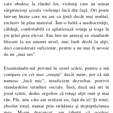
care obidesc la rândul lor, violenţi care au urmat
sârguincioşi şcoala violenţei încă din faşă. Ori poate
într-un huzur care nu are ca ţintă decât mai multul,
exclusiv în plan material. Într-o baltă a mediocrităţii,
călduţă, confortabilă ce aplatizează voinţa şi trage în
jos ţelul prea elevat. Sau într-un anturaj cu standarde
blocate la un anumit nivel, mai înalt decât la alţii,
deci considerate suficiente, pentru a nu mai fi nevoie
de un „mai sus”.
Examinându-mă privind în susul scării, pentru a mă
compara cu cei mai „reuşiţi” decât mine, pot să mă
numesc „încă mic”, insuficient dezvoltat, potrivit
standardelor ierarhiei sociale. Însă, dacă mă uit în
josul scării, deduc orgolios că totuşi alţii sunt şi mai
rău. Păi, uite câte am realizat eu, faţă de ei! Şi totul,
absolut totul, numai prin strădania şi deşteptăciunea
mea. M-am descurcat, am izbutit că ocolesc