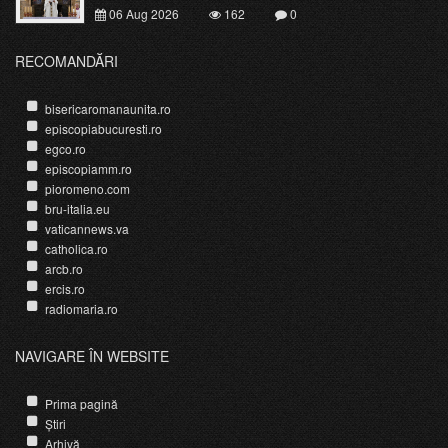
06 Aug 2026
162
0
RECOMANDĂRI
bisericaromanaunita.ro
episcopiabucuresti.ro
egco.ro
episcopiamm.ro
pioromeno.com
bru-italia.eu
vaticannews.va
catholica.ro
arcb.ro
ercis.ro
radiomaria.ro
NAVIGARE ÎN WEBSITE
Prima pagină
Știri
Arhivă