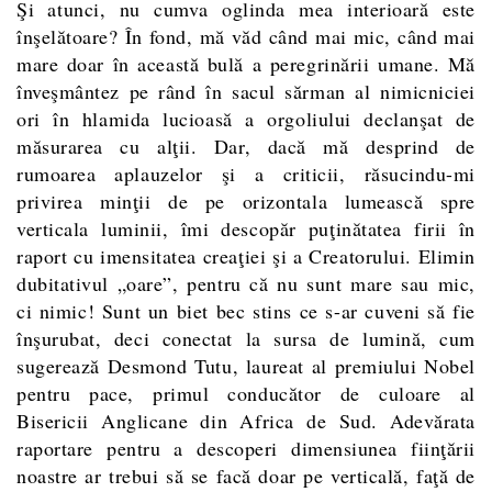
Şi atunci, nu cumva oglinda mea interioară este
înşelătoare? În fond, mă văd când mai mic, când mai
mare doar în această bulă a peregrinării umane. Mă
înveşmântez pe rând în sacul sărman al nimicniciei
ori în hlamida lucioasă a orgoliului declanşat de
măsurarea cu alţii. Dar, dacă mă desprind de
rumoarea aplauzelor şi a criticii, răsucindu-mi
privirea minţii de pe orizontala lumească spre
verticala luminii, îmi descopăr puţinătatea firii în
raport cu imensitatea creaţiei şi a Creatorului. Elimin
dubitativul „oare”, pentru că nu sunt mare sau mic,
ci nimic! Sunt un biet bec stins ce s-ar cuveni să fie
înşurubat, deci conectat la sursa de lumină, cum
sugerează Desmond Tutu, laureat al premiului Nobel
pentru pace, primul conducător de culoare al
Bisericii Anglicane din Africa de Sud. Adevărata
raportare pentru a descoperi dimensiunea fiinţării
noastre ar trebui să se facă doar pe verticală, faţă de