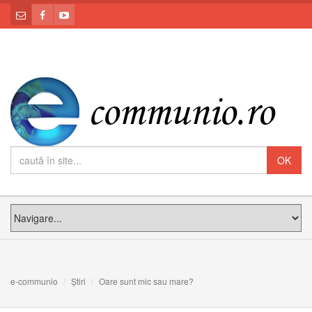
e-communio
Știri
Oare sunt mic sau mare?