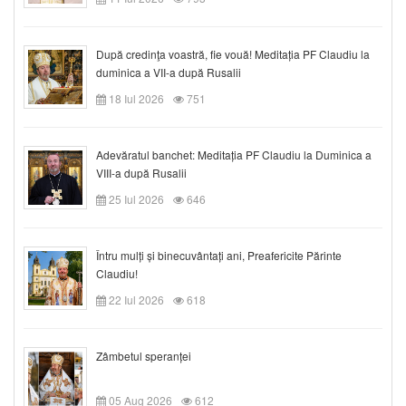
După credinţa voastră, fie vouă! Meditația PF Claudiu la
duminica a VII-a după Rusalii
18 Iul 2026
751
Adevăratul banchet: Meditația PF Claudiu la Duminica a
VIII-a după Rusalii
25 Iul 2026
646
Întru mulți și binecuvântați ani, Preafericite Părinte
Claudiu!
22 Iul 2026
618
Zâmbetul speranței
05 Aug 2026
612