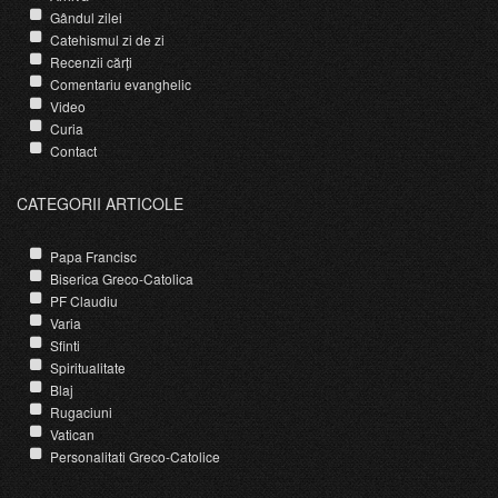
Gândul zilei
Catehismul zi de zi
Recenzii cărți
Comentariu evanghelic
Video
Curia
Contact
CATEGORII ARTICOLE
Papa Francisc
Biserica Greco-Catolica
PF Claudiu
Varia
Sfinti
Spiritualitate
Blaj
Rugaciuni
Vatican
Personalitati Greco-Catolice