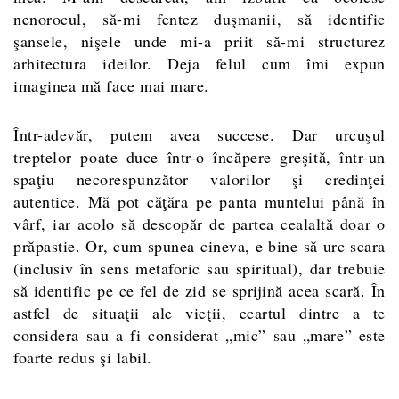
nenorocul, să-mi fentez duşmanii, să identific
şansele, nişele unde mi-a priit să-mi structurez
arhitectura ideilor. Deja felul cum îmi expun
imaginea mă face mai mare.
Într-adevăr, putem avea succese. Dar urcuşul
treptelor poate duce într-o încăpere greşită, într-un
spaţiu necorespunzător valorilor şi credinţei
autentice. Mă pot căţăra pe panta muntelui până în
vârf, iar acolo să descopăr de partea cealaltă doar o
prăpastie. Or, cum spunea cineva, e bine să urc scara
(inclusiv în sens metaforic sau spiritual), dar trebuie
să identific pe ce fel de zid se sprijină acea scară. În
astfel de situaţii ale vieţii, ecartul dintre a te
considera sau a fi considerat „mic” sau „mare” este
foarte redus şi labil.