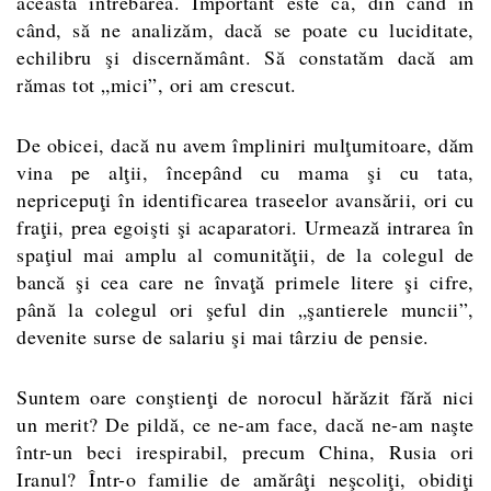
această întrebarea. Important este ca, din când în
când, să ne analizăm, dacă se poate cu luciditate,
echilibru şi discernământ. Să constatăm dacă am
rămas tot „mici”, ori am crescut.
De obicei, dacă nu avem împliniri mulţumitoare, dăm
vina pe alţii, începând cu mama şi cu tata,
nepricepuţi în identificarea traseelor avansării, ori cu
fraţii, prea egoişti şi acaparatori. Urmează intrarea în
spaţiul mai amplu al comunităţii, de la colegul de
bancă şi cea care ne învaţă primele litere şi cifre,
până la colegul ori şeful din „şantierele muncii”,
devenite surse de salariu şi mai târziu de pensie.
Suntem oare conştienţi de norocul hărăzit fără nici
un merit? De pildă, ce ne-am face, dacă ne-am naşte
într-un beci irespirabil, precum China, Rusia ori
Iranul? Într-o familie de amărâţi neşcoliţi, obidiţi