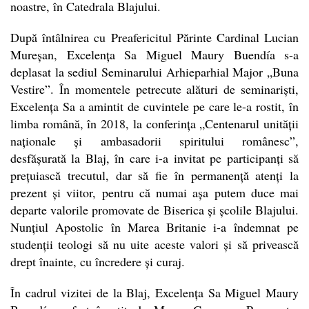
noastre, în Catedrala Blajului.
După întâlnirea cu Preafericitul Părinte Cardinal Lucian
Mureșan, Excelența Sa Miguel Maury Buendía s-a
deplasat la sediul Seminarului Arhieparhial Major „Buna
Vestire”. În momentele petrecute alături de seminariști,
Excelența Sa a amintit de cuvintele pe care le-a rostit, în
limba română, în 2018, la conferința „Centenarul unității
naționale și ambasadorii spiritului românesc”,
desfășurată la Blaj, în care i-a invitat pe participanți să
prețuiască trecutul, dar să fie în permanență atenți la
prezent și viitor, pentru că numai așa putem duce mai
departe valorile promovate de Biserica și școlile Blajului.
Nunțiul Apostolic în Marea Britanie i-a îndemnat pe
studenții teologi să nu uite aceste valori și să privească
drept înainte, cu încredere și curaj.
În cadrul vizitei de la Blaj, Excelența Sa Miguel Maury