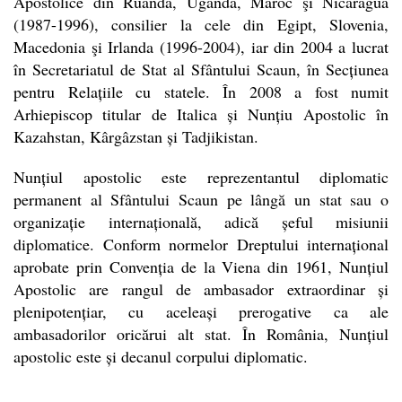
Apostolice din Ruanda, Uganda, Maroc şi Nicaragua
(1987-1996), consilier la cele din Egipt, Slovenia,
Macedonia şi Irlanda (1996-2004), iar din 2004 a lucrat
în Secretariatul de Stat al Sfântului Scaun, în Secțiunea
pentru Relațiile cu statele. În 2008 a fost numit
Arhiepiscop titular de Italica și Nunțiu Apostolic în
Kazahstan, Kârgâzstan și Tadjikistan.
Nunțiul apostolic este reprezentantul diplomatic
permanent al Sfântului Scaun pe lângă un stat sau o
organizație internațională, adică șeful misiunii
diplomatice. Conform normelor Dreptului internațional
aprobate prin Convenția de la Viena din 1961, Nunțiul
Apostolic are rangul de ambasador extraordinar și
plenipotențiar, cu aceleași prerogative ca ale
ambasadorilor oricărui alt stat. În România, Nunțiul
apostolic este și decanul corpului diplomatic.