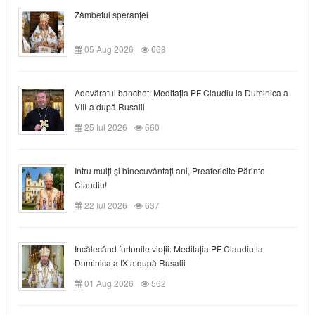
Zâmbetul speranței
05 Aug 2026
668
Adevăratul banchet: Meditația PF Claudiu la Duminica a
VIII-a după Rusalii
25 Iul 2026
660
Întru mulți și binecuvântați ani, Preafericite Părinte
Claudiu!
22 Iul 2026
637
Încălecând furtunile vieții: Meditația PF Claudiu la
Duminica a IX-a după Rusalii
01 Aug 2026
562