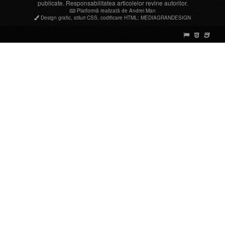
publicate. Responsabilitatea articolelor revine autorilor.
Platformă realizată de Andrei Man
Design grafic
,
stiluri CSS
,
codificare HTML
:
MEDIAGRANDESIGN