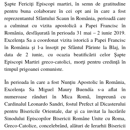
Șapte Fericiți Episcopi martiri, în semn de gratitudine
pentru buna colaborare în cei opt ani în care a fost
reprezentantul Sfântului Scaun în România, perioadă care
a culminat cu vizita apostolică a Papei Francisc în
România, desfășurată în perioada 31 mai – 2 iunie 2019.
Excelența Sa a coordonat vizita istorică a Papei Francisc
în România și l-a însoțit pe Sfântul Părinte la Blaj, în
data de 2 iunie, cu ocazia beatificării celor Șapte
Episcopi Martiri greco-catolici, morți pentru credință în
timpul prigoanei comuniste.
În perioada în care a fost Nunțiu Apostolic în România,
Excelența Sa Miguel Maury Buendía s-a aflat în
numeroase rânduri în Mica Romă, împreună cu
Cardinalul Leonardo Sandri, fostul Prefect al Dicasterului
pentru Bisericile Orientale, dar și ca invitat la lucrările
Sinodului Episcopilor Bisericii Române Unite cu Roma,
Greco-Catolice, concelebrând, alături de Ierarhii Bisericii