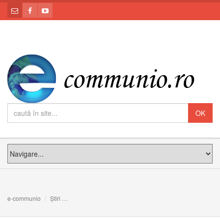
e-communio
Știri
Foto: Vizita la Blaj a Nunțiului Apostolic în Marea Britani