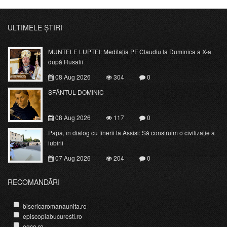
ULTIMELE ȘTIRI
MUNTELE LUPTEI: Meditația PF Claudiu la Duminica a X-a
după Rusalii
08 Aug 2026
304
0
SFÂNTUL DOMINIC
08 Aug 2026
117
0
Papa, în dialog cu tinerii la Assisi: Să construim o civilizație a
iubirii
07 Aug 2026
204
0
RECOMANDĂRI
bisericaromanaunita.ro
episcopiabucuresti.ro
egco.ro