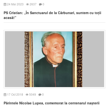
24 Mai 2023
2637
0
PS Cristian: „În Sanctuarul de la Cărbunari, suntem cu toții
acasă!”
17 Oct 2018
5049
0
Părintele Nicolae Lupea, comemorat la centenarul nașterii