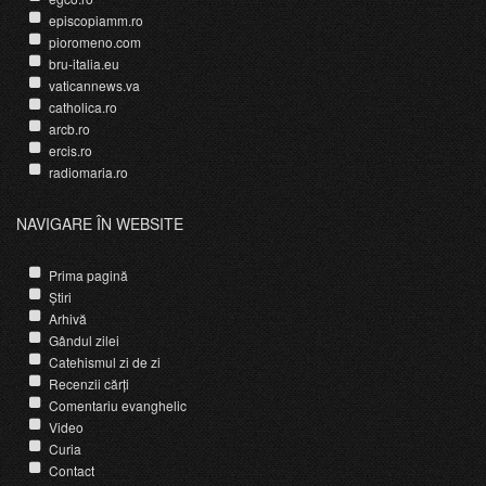
episcopiamm.ro
pioromeno.com
bru-italia.eu
vaticannews.va
catholica.ro
arcb.ro
ercis.ro
radiomaria.ro
NAVIGARE ÎN WEBSITE
Prima pagină
Știri
Arhivă
Gândul zilei
Catehismul zi de zi
Recenzii cărți
Comentariu evanghelic
Video
Curia
Contact