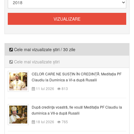
Cele mai vizualizate știri / 30 zile
Cele mai vizualizate știri
CELOR CARE NE SUSȚIN ÎN CREDINȚĂ: Meditația PF
Claudiu la Duminica a VI-a după Rusalii
11 Iul 2026
813
După credinţa voastră, fie vouă! Meditația PF Claudiu la
duminica a VII-a după Rusalii
18 Iul 2026
765