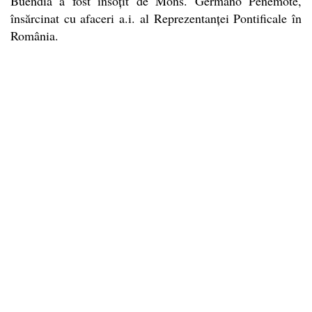
Buendía a fost însoțit de Mons. Germano Penemote,
însărcinat cu afaceri a.i. al Reprezentanței Pontificale în
România.