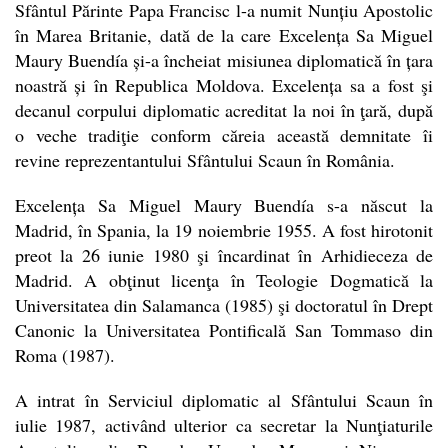
Sfântul Părinte Papa Francisc l-a numit Nunțiu Apostolic
în Marea Britanie, dată de la care Excelența Sa Miguel
Maury Buendía și-a încheiat misiunea diplomatică în țara
noastră și în Republica Moldova. Excelența sa a fost şi
decanul corpului diplomatic acreditat la noi în ţară, după
o veche tradiţie conform căreia această demnitate îi
revine reprezentantului Sfântului Scaun în România.
Excelența Sa Miguel Maury Buendía s-a născut la
Madrid, în Spania, la 19 noiembrie 1955. A fost hirotonit
preot la 26 iunie 1980 şi încardinat în Arhidieceza de
Madrid. A obţinut licenţa în Teologie Dogmatică la
Universitatea din Salamanca (1985) şi doctoratul în Drept
Canonic la Universitatea Pontificală San Tommaso din
Roma (1987).
A intrat în Serviciul diplomatic al Sfântului Scaun în
iulie 1987, activând ulterior ca secretar la Nunţiaturile