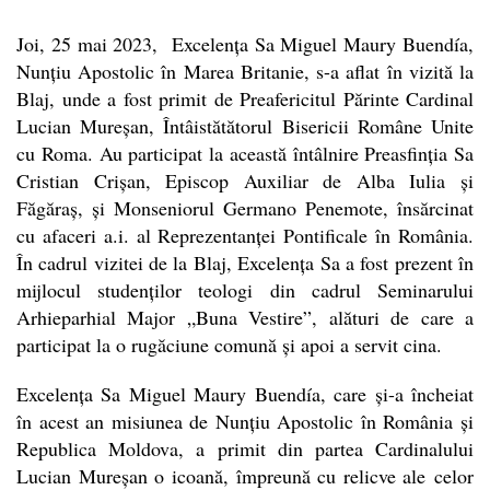
Joi, 25 mai 2023, Excelența Sa Miguel Maury Buendía,
Nunțiu Apostolic în Marea Britanie, s-a aflat în vizită la
Blaj, unde a fost primit de Preafericitul Părinte Cardinal
Lucian Mureșan, Întâistătătorul Bisericii Române Unite
cu Roma. Au participat la această întâlnire Preasfinția Sa
Cristian Crișan, Episcop Auxiliar de Alba Iulia și
Făgăraș, și Monseniorul Germano Penemote, însărcinat
cu afaceri a.i. al Reprezentanței Pontificale în România.
În cadrul vizitei de la Blaj, Excelența Sa a fost prezent în
mijlocul studenților teologi din cadrul Seminarului
Arhieparhial Major „Buna Vestire”, alături de care a
participat la o rugăciune comună și apoi a servit cina.
Excelența Sa Miguel Maury Buendía, care și-a încheiat
în acest an misiunea de Nunțiu Apostolic în România și
Republica Moldova, a primit din partea Cardinalului
Lucian Mureșan o icoană, împreună cu relicve ale celor