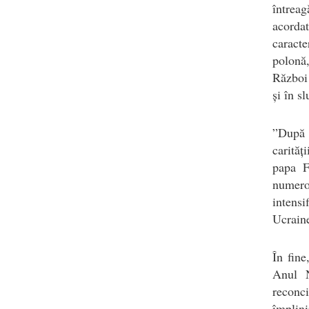
întrea
acordat
caracte
polonă,
Război 
și în s
”După e
carităț
papa F
numeroa
intens
Ucraine
În fine
Anul N
reconc
împlin