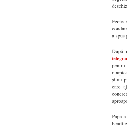
deschiz
Fecio
condamn
a spus 
După r
telegr
pentru 
noaptea
și-au p
care a
concre
aproap
Papa a 
beatifi