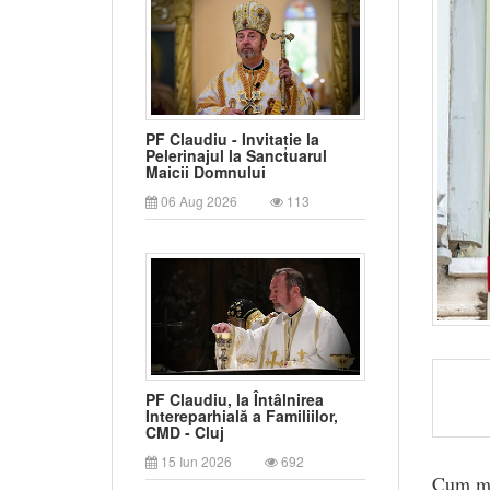
PF Claudiu - Invitație la
Pelerinajul la Sanctuarul
Maicii Domnului
06 Aug 2026
113
PF Claudiu, la Întâlnirea
Intereparhială a Familiilor,
CMD - Cluj
15 Iun 2026
692
Cum mă 