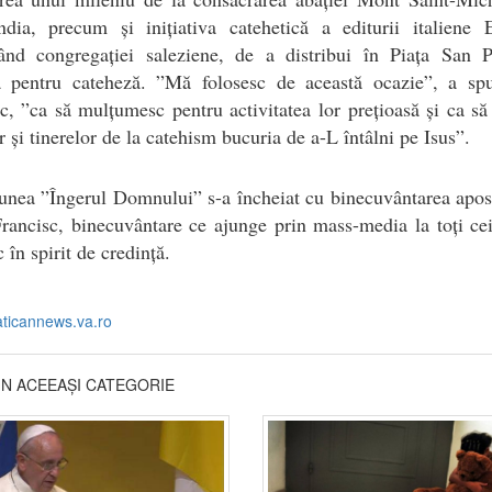
dia, precum și inițiativa catehetică a editurii italiene El
nând congregației saleziene, de a distribui în Piața San P
ă pentru cateheză. ”Mă folosesc de această ocazie”, a sp
c, ”ca să mulțumesc pentru activitatea lor prețioasă și ca să
or și tinerelor de la catehism bucuria de a-L întâlni pe Isus”.
nea ”Îngerul Domnului” s-a încheiat cu binecuvântarea apos
rancisc, binecuvântare ce ajunge prin mass-media la toți ce
 în spirit de credință.
aticannews.va.ro
DIN ACEEAȘI CATEGORIE