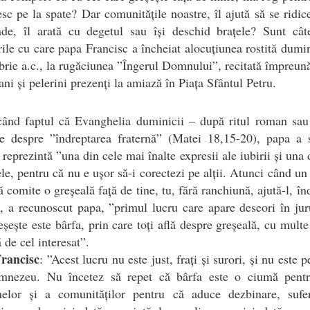
esc pe la spate? Dar comunitățile noastre, îl ajută să se ridic
ade, îl arată cu degetul sau își deschid brațele? Sunt cât
rile cu care papa Francisc a încheiat alocuțiunea rostită dumi
rie a.c., la rugăciunea ”Îngerul Domnului”, recitată împreun
ni și pelerini prezenți la amiază în Piața Sfântul Petru.
ând faptul că Evanghelia duminicii – după ritul roman sau 
te despre ”îndreptarea fraternă” (Matei 18,15-20), papa a 
 reprezintă ”una din cele mai înalte expresii ale iubirii și una 
le, pentru că nu e ușor să-i corectezi pe alții. Atunci când un 
ă comite o greșeală față de tine, tu, fără ranchiună, ajută-l, în
i, a recunoscut papa, ”primul lucru care apare deseori în jur
eșește este bârfa, prin care toți află despre greșeală, cu multe 
ă de cel interesat”.
rancisc
: ”Acest lucru nu este just, frați și surori, și nu este p
mnezeu. Nu încetez să repet că bârfa este o ciumă pentr
nelor și a comunităților pentru că aduce dezbinare, sufer