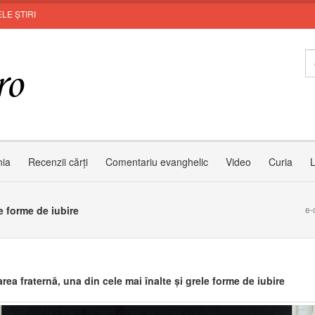
LE ȘTIRI
Invit
nia
Recenzii cărți
Comentariu evanghelic
Video
Curia
L
le forme de iubire
e-
rea fraternă, una din cele mai înalte și grele forme de iubire