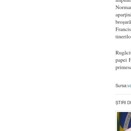
Norman
aparți
broșur
Francis
tineril
Rugăciu
papei F
primesc
Sursa:
v
ȘTIRI 