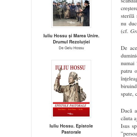
scandal
creșter
sterilă
nu duc
(cf.
Gra
Iuliu Hossu și Marea Unire.
Drumul Rezoluției
De ace
De Gelu Hossu
duminic
numai î
patru o
înțelea
biruind
spate, 
Dacă ac
căuta a
Isus sp
Iuliu Hossu. Epistole
Pastorale
”perso