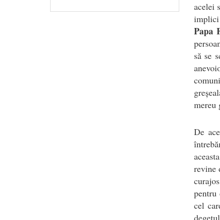
acelei 
implici
Papa F
persoan
să se s
anevoi
comuni
greșeal
mereu g
De acee
întreb
aceast
revine 
curajo
pentru 
cel ca
degetul