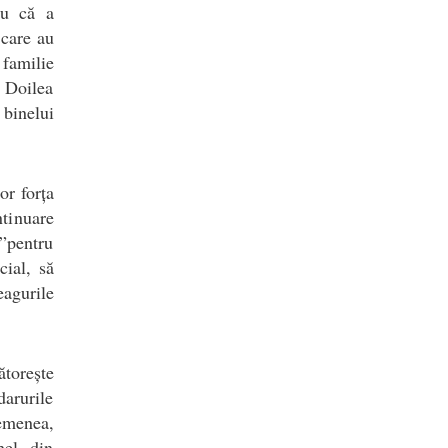
ru că a
 care au
 familie
l Doilea
 binelui
or forța
ntinuare
”pentru
cial, să
agurile
ătorește
arurile
emenea,
el, din