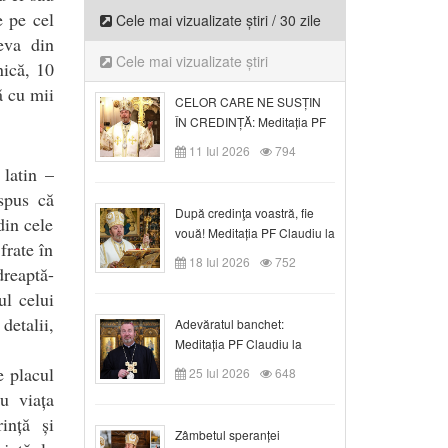
e pe cel
Cele mai vizualizate știri / 30 zile
eva din
Cele mai vizualizate știri
nică, 10
ă cu mii
CELOR CARE NE SUSȚIN
ÎN CREDINȚĂ: Meditația PF
Claudiu la Duminica a VI-a
11 Iul 2026
794
după Rusalii
latin –
spus că
După credinţa voastră, fie
din cele
vouă! Meditația PF Claudiu la
frate în
duminica a VII-a după Rusalii
18 Iul 2026
752
dreaptă-
ul celui
detalii,
Adevăratul banchet:
Meditația PF Claudiu la
Duminica a VIII-a după
e placul
25 Iul 2026
648
Rusalii
u viața
ință și
Zâmbetul speranței