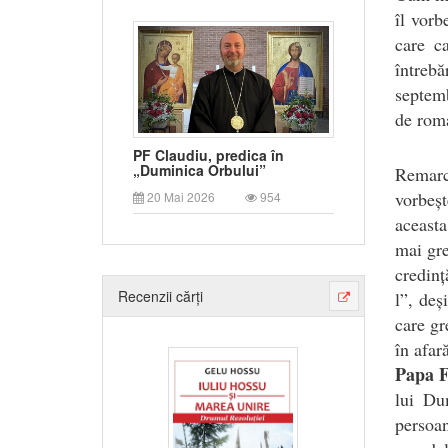
îl vorb
care c
întrebă
septemb
de roma
PF Claudiu, predica în
„Duminica Orbului”
Remarc
vorbeș
20 Mai 2026
954
aceasta
mai gre
credinț
Recenzii cărți
l”, deș
care gr
în afar
Papa F
lui Du
persoa