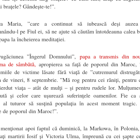
i brațele? Gândește-te!”.
ara Maria, ”care a continuat să iubească deși auzea
ându-l pe Fiul ei, să ne ajute să căutăm întotdeauna calea b
papa la încheierea meditației.
ugăciunea ”Îngerul Domnului”,
papa a transmis din no
ama de sâmbătă,
apropierea sa față de poporul din Maroc, î
miile de victime lăsate fără viață de ”cutremurul distrugă
 de vineri, 8 septembrie. ”Mă rog pentru cei răniți, pentru 
ierdut viața – atât de mulți – și pentru rudele lor. Mulțume
jută și celor care ușurează suferințele oamenilor. Fie ca a
t al tuturor să susțină populația în acest moment tragic.
e de poporul din Maroc!”.
menționat apoi faptul că duminică, la Markowa, în Polonia,
cați martirii Iosif și Victoria Ulma, împreună cu cei șapte c