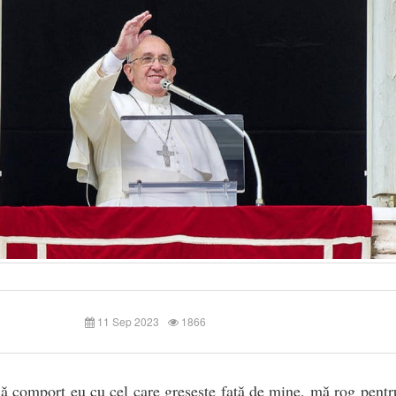
11 Sep 2023
1866
comport eu cu cel care greșește față de mine, mă rog pentr