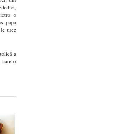
ledici,
ietro o
us papa
 le urez
tolică a
i care o