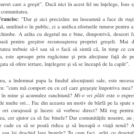
surori care a greșit”. Dacă nici în acest fel nu înțelege, Isus 
 comunitatea.
rancisc
: ”Dar și aici precizăm: nu înseamnă a face de ruș
ă, umilind-o în public, ci a unifica eforturile tuturor pentru a
chimbe. A arăta cu degetul nu e bine, dimpotrivă, deseori 
oasă pentru greșitor recunoașterea propriei greșeli. Mai d
tatea trebuie să-l sau să o facă să simtă că, în timp ce c
a, este aproape prin rugăciune și prin afecțiune față de p
ata să ofere iertare, înțelegere și să se înceapă de la capăt”.
a, a îndemnat papa la finalul alocuțiunii sale, este neces
ăm: ”cum mă comport eu cu cel care greșește împotriva mea? 
a în mine și acumulez ranchiună?
Mi-o vei plăti
este o expre
de multe ori... Fac din aceasta un motiv de bârfă pe la spate 
s ori curajoasă și încerc să vorbesc direct? Mă rog pentru
ea, cer ajutor ca să fac binele? Dar comunitățile noastre, au 
re cade ca să se poată ridica și să înceapă o viață nouă? A
 sau își deschid larg brațele? Tu cum faci, arăți cu degetul