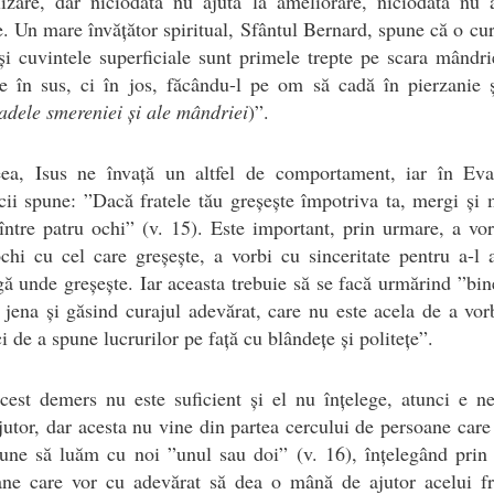
izare, dar niciodată nu ajută la ameliorare, niciodată nu 
e. Un mare învățător spiritual, Sfântul Bernard, spune că o cur
 și cuvintele superficiale sunt primele trepte pe scara mândri
e în sus, ci în jos, făcându-l pe om să cadă în pierzanie ș
dele smereniei și ale mândriei
)”.
ea, Isus ne învață un altfel de comportament, iar în Eva
ii spune: ”Dacă fratele tău greșește împotriva ta, mergi și 
ntre patru ochi” (v. 15). Este important, prin urmare, a vor
chi cu cel care greșește, a vorbi cu sinceritate pentru a-l 
gă unde greșește. Iar aceasta trebuie să se facă urmărind ”bin
 jena și găsind curajul adevărat, care nu este acela de a vor
ci de a spune lucrurilor pe față cu blândețe și politețe”.
est demers nu este suficient și el nu înțelege, atunci e n
jutor, dar acesta nu vine din partea cercului de persoane care
une să luăm cu noi ”unul sau doi” (v. 16), înțelegând prin
ane care vor cu adevărat să dea o mână de ajutor acelui fr