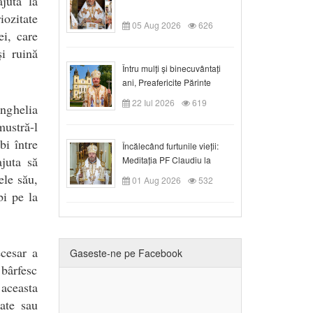
ajută la
iozitate
05 Aug 2026
626
ei, care
i ruină
Întru mulți și binecuvântați
ani, Preafericite Părinte
Claudiu!
22 Iul 2026
619
nghelia
mustră-l
bi între
Încălecând furtunile vieții:
ajuta să
Meditația PF Claudiu la
Duminica a IX-a după Rusalii
ele său,
01 Aug 2026
532
bi pe la
ecesar a
Gaseste-ne pe Facebook
 bârfesc
 aceasta
ate sau