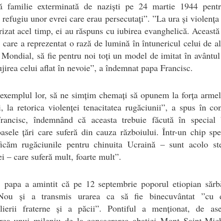
gă familie exterminată de naziști pe 24 martie 1944 pent
 refugiu unor evrei care erau persecutați”. ”La ura și violența
rizat acel timp, ei au răspuns cu iubirea evanghelică. Această
 care a reprezentat o rază de lumină în întunericul celui de a
Mondial, să fie pentru noi toți un model de imitat în avântul
lujirea celui aflat în nevoie”, a îndemnat papa Francisc.
xemplul lor, să ne simțim chemați să opunem la forța armel
ii, la retorica violenței tenacitatea rugăciunii”, a spus în co
rancisc, îndemnând că aceasta trebuie făcută în special 
sele țări care suferă din cauza războiului. Într-un chip spe
ificăm rugăciunile pentru chinuita Ucraină – sunt acolo ste
i – care suferă mult, foarte mult”.
, papa a amintit că pe 12 septembrie poporul etiopian sărb
ou și a transmis urarea ca să fie binecuvântat ”cu d
ilierii fraterne și a păcii”. Pontiful a menționat, de as
irea unui mileniu de la consacrarea abației Mont Saint-Mich