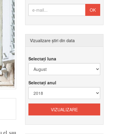
Vizualizare știri din data
Selectați luna
Selectați anul
u el sau