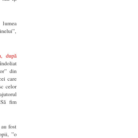
 lumea
inelui”,
u, după
ndoliat
tor” din
cei care
sc celor
jutorul
 Să fim
 au fost
opii, ”o