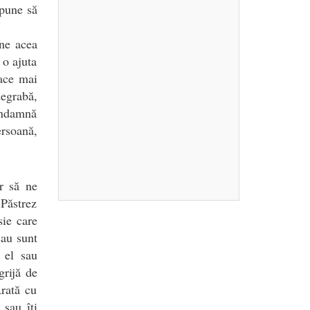
spune să
ine acea
 o ajuta
face mai
egrabă,
ondamnă
ersoană,
ar să ne
Păstrez
sie care
sau sunt
 el sau
grijă de
rată cu
 sau îți