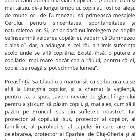
atunci când atentăm la viața copiilor…” A arătat cum și
mai târziu, de-a lungul timpului, copiii au fost cei aleși,
de multe ori, de Dumnezeu să primească mesajele
Cerului, pentru sinceritatea, spontaneitatea și
naturalețea lor. Și, „chiar dacă nu înțelegem pe deplin
ce înseamnă valoarea copilăriei, vedem că Dumnezeu
a ales-o”, dar, a adăugat, și cel rău a trimis suferința
acolo unde se află copilăria. Există, însă, o putere a
copilăriei mai mare decât cea a răului, pentru că ei,
copiii, „se roagă și pot schimba lumea”.
Preasfinția Sa Claudiu a mărturisit că se bucură că se
află la Liturghia copiilor, și, a chemat la vigilență,
pentru că, a spus, „avem nevoie de glasul îngerului
pentru a ști cum să păzim copiii, și, mai ales, cum să îl
păzim pe Pruncul Isus din sufletele noastre”. Iar
protector al copilului Isus, protector al copiilor, al
familiilor, al parohiei și al capelei în care are loc
celebrarea, protector al Eparhiei de Cluj-Gherla și al