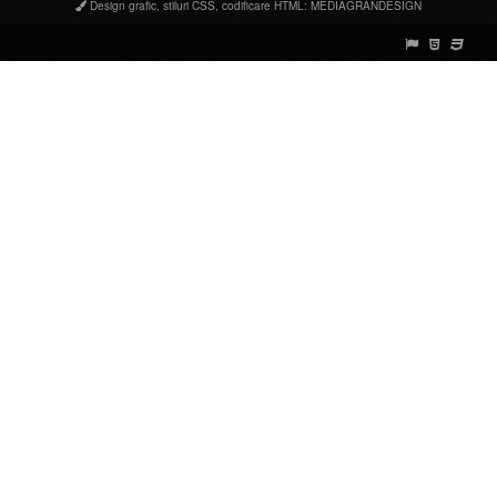
Design grafic
,
stiluri CSS
,
codificare HTML
:
MEDIAGRANDESIGN