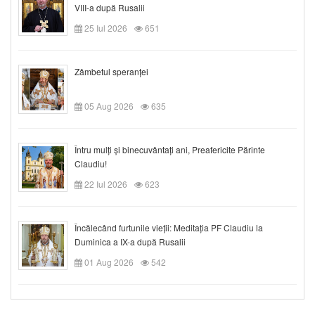
VIII-a după Rusalii
25 Iul 2026
651
Zâmbetul speranței
05 Aug 2026
635
Întru mulți și binecuvântați ani, Preafericite Părinte
Claudiu!
22 Iul 2026
623
Încălecând furtunile vieții: Meditația PF Claudiu la
Duminica a IX-a după Rusalii
01 Aug 2026
542