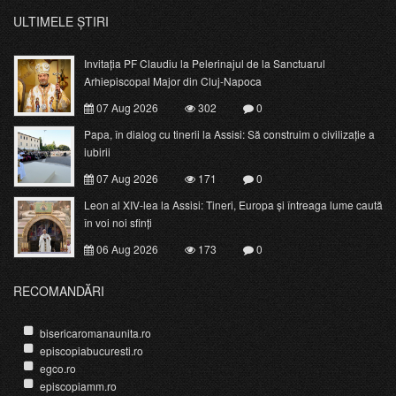
ULTIMELE ȘTIRI
Invitația PF Claudiu la Pelerinajul de la Sanctuarul
Arhiepiscopal Major din Cluj-Napoca
07 Aug 2026
302
0
Papa, în dialog cu tinerii la Assisi: Să construim o civilizație a
iubirii
07 Aug 2026
171
0
Leon al XIV-lea la Assisi: Tineri, Europa și întreaga lume caută
în voi noi sfinți
06 Aug 2026
173
0
RECOMANDĂRI
bisericaromanaunita.ro
episcopiabucuresti.ro
egco.ro
episcopiamm.ro