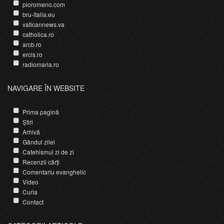
pioromeno.com
bru-italia.eu
vaticannews.va
catholica.ro
arcb.ro
ercis.ro
radiomaria.ro
NAVIGARE ÎN WEBSITE
Prima pagină
Știri
Arhivă
Gândul zilei
Catehismul zi de zi
Recenzii cărți
Comentariu evanghelic
Video
Curia
Contact