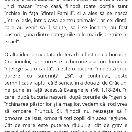
„nici măcar într-o casă, fiindcă toate porțile sunt
închise în fața Sfintei Familii”, ci a ales să se nască
„într-o iesle, într-o casă pentru animale”, iar cei dintâi
care au venit să îl salute, să i se închine, au fost
păstorii, „una dintre categoriile cele mai disprețuite în
Israel”.
O altă idee dezvoltată de Ierarh a fost cea a bucuriei
Crăciunului, care, nu este „o bucurie așa cum lumea o
înțelege sau o caută”, ci este o bucurie împletită și cu
durere, cu suferință. „Și”, a continuat, „este
semnificativ faptul că Biserica, în a doua zi de Crăciun,
ne pune în față această Evanghelie (Mt 1,18-24), în
care, după bucuria nașterii, după corurile de îngeri și
închinarea păstorilor și a magilor, vedem că Irod vrea
să omoare Pruncul. Și, fiindcă nu reușește să îl
omoare pe Isus, omoară toți copiii din acea regiune.
Cât de mare este puterea răului, și cât de grav e