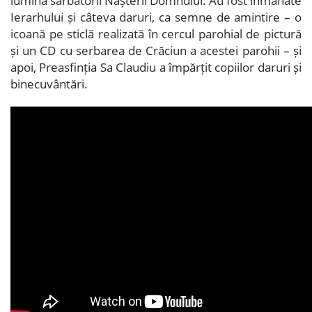
lumina sărbătorii Nașterii Domnului. Au fost înmânate
Ierarhului și câteva daruri, ca semne de amintire – o
icoană pe sticlă realizată în cercul parohial de pictură
și un CD cu serbarea de Crăciun a acestei parohii – și
apoi, Preasfinția Sa Claudiu a împărțit copiilor daruri și
binecuvântări.