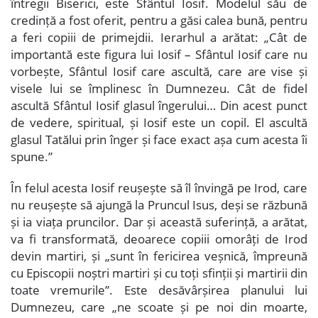
întregii Biserici, este Sfântul Iosif. Modelul său de
credință a fost oferit, pentru a găsi calea bună, pentru
a feri copiii de primejdii. Ierarhul a arătat: „Cât de
importantă este figura lui Iosif – Sfântul Iosif care nu
vorbește, Sfântul Iosif care ascultă, care are vise și
visele lui se împlinesc în Dumnezeu. Cât de fidel
ascultă Sfântul Iosif glasul îngerului… Din acest punct
de vedere, spiritual, și Iosif este un copil. El ascultă
glasul Tatălui prin înger și face exact așa cum acesta îi
spune.”
În felul acesta Iosif reușește să îl învingă pe Irod, care
nu reușește să ajungă la Pruncul Isus, deși se răzbună
și ia viața pruncilor. Dar și această suferință, a arătat,
va fi transformată, deoarece copiii omorâți de Irod
devin martiri, și „sunt în fericirea veșnică, împreună
cu Episcopii noștri martiri și cu toți sfinții și martirii din
toate vremurile”. Este desăvârșirea planului lui
Dumnezeu, care „ne scoate și pe noi din moarte,