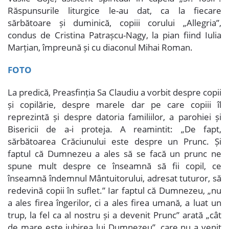
Răspunsurile liturgice le-au dat, ca la fiecare
sărbătoare și duminică, copiii corului „Allegria”,
condus de Cristina Patrașcu-Nagy, la pian fiind Iulia
Marțian, împreună și cu diaconul Mihai Roman.
FOTO
La predică, Preasfinția Sa Claudiu a vorbit despre copii
și copilărie, despre marele dar pe care copiii îl
reprezintă și despre datoria familiilor, a parohiei și
Bisericii de a-i proteja. A reamintit: „De fapt,
sărbătoarea Crăciunului este despre un Prunc. Și
faptul că Dumnezeu a ales să se facă un prunc ne
spune mult despre ce înseamnă să fii copil, ce
înseamnă îndemnul Mântuitorului, adresat tuturor, să
redevină copii în suflet.” Iar faptul că Dumnezeu, „nu
a ales firea îngerilor, ci a ales firea umană, a luat un
trup, la fel ca al nostru și a devenit Prunc” arată „cât
de mare este iubirea lui Dumnezeu”, care nu a venit