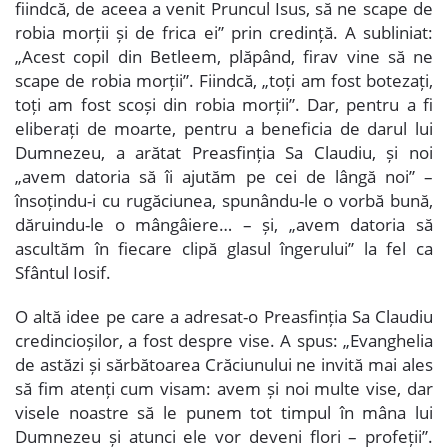
fiindcă, de aceea a venit Pruncul Isus, să ne scape de
robia morții și de frica ei” prin credință. A subliniat:
„Acest copil din Betleem, plăpând, firav vine să ne
scape de robia morții”. Fiindcă, „toți am fost botezați,
toți am fost scoși din robia morții”. Dar, pentru a fi
eliberați de moarte, pentru a beneficia de darul lui
Dumnezeu, a arătat Preasfinția Sa Claudiu, și noi
„avem datoria să îi ajutăm pe cei de lângă noi” –
însoțindu-i cu rugăciunea, spunându-le o vorbă bună,
dăruindu-le o mângâiere… – și, „avem datoria să
ascultăm în fiecare clipă glasul îngerului” la fel ca
Sfântul Iosif.
O altă idee pe care a adresat-o Preasfinția Sa Claudiu
credincioșilor, a fost despre vise. A spus: „Evanghelia
de astăzi și sărbătoarea Crăciunului ne invită mai ales
să fim atenți cum visam: avem și noi multe vise, dar
visele noastre să le punem tot timpul în mâna lui
Dumnezeu și atunci ele vor deveni flori – profeții”.