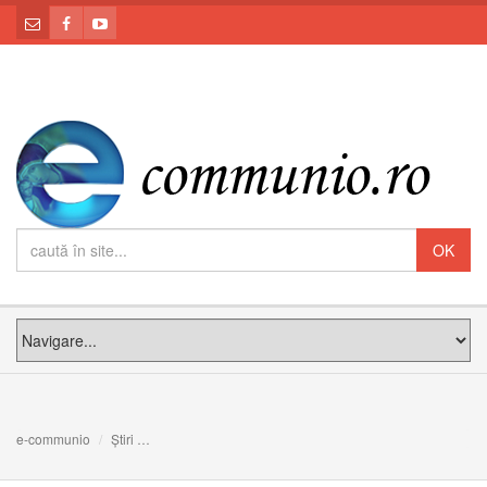
e-communio
Știri
A II-a zi de Crăciun, PS Claudiu în mijlocul copiilor paroh