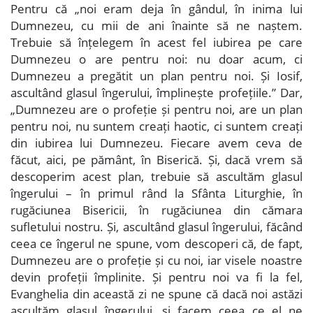
Pentru că „noi eram deja în gândul, în inima lui
Dumnezeu, cu mii de ani înainte să ne naștem.
Trebuie să înțelegem în acest fel iubirea pe care
Dumnezeu o are pentru noi: nu doar acum, ci
Dumnezeu a pregătit un plan pentru noi. Și Iosif,
ascultând glasul îngerului, împlinește profețiile.” Dar,
„Dumnezeu are o profeție și pentru noi, are un plan
pentru noi, nu suntem creați haotic, ci suntem creați
din iubirea lui Dumnezeu. Fiecare avem ceva de
făcut, aici, pe pământ, în Biserică. Și, dacă vrem să
descoperim acest plan, trebuie să ascultăm glasul
îngerului – în primul rând la Sfânta Liturghie, în
rugăciunea Bisericii, în rugăciunea din cămara
sufletului nostru. Și, ascultând glasul îngerului, făcând
ceea ce îngerul ne spune, vom descoperi că, de fapt,
Dumnezeu are o profeție și cu noi, iar visele noastre
devin profeții împlinite. Și pentru noi va fi la fel,
Evanghelia din această zi ne spune că dacă noi astăzi
ascultăm glasul îngerului, și facem ceea ce el ne