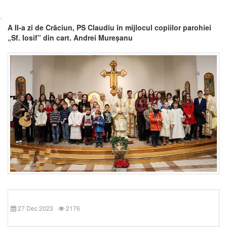
A II-a zi de Crăciun, PS Claudiu în mijlocul copiilor parohiei
„Sf. Iosif” din cart. Andrei Mureșanu
27 Dec 2023
2176