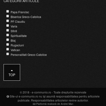
CATEGORII ARTICOLE
Papa Francisc
Biserica Greco-Catolica
PF Claudiu
Varia
Sfinti
Spiritualitate
Blaj
Rugaciuni
Vatican
Personalitati Greco-Catolice
TOP
© 2018 -
e-communio.ro
- Toate drepturile rezervate
Site-ul e-communio.ro nu își asumă responsabilitatea pentru articolele
publicate. Responsabilitatea articolelor revine autorilor.
Platformă realizată de Andrei Man