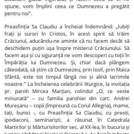
spune, vom împlini ceea ce Dumnezeu a pregătit
pentru noi”.
Preasfinția Sa Claudiu a încheiat îndemnând: „Iubiți
frați și surori în Cristos, în acest spirit să trăim
Crăciunul, aducându-ne aminte că nu facem decât să
deschidem puțin ușa înspre misterul Crăciunului. Să
facem așa și cu siguranță ne vom descoperi cu toții în
Împărăția lui Dumnezeu. Și, chiar dacă plângem
câteodată, să știm că Dumnezeu, prin Iosif, prin Maica
Sfântă, este tot timpul lângă noi și alină lacrimile
noastre.” La încheierea celebrării liturgice, la invitația
pr. paroh Mircea Marțian, colindul „O, ce veste
minunată” – cu familia parohiei din cart. Andrei
Mureșanu – copii (împreună cu Corul Allegria), mame,
tați, bunici -, cu Preasfinția Sa Claudiu, cu preoți,
ipodiaconi, seminariști, a răsunat în Catedrala
Martirilor și Mărturisitorilor sec. al XX-lea, în bucuria și