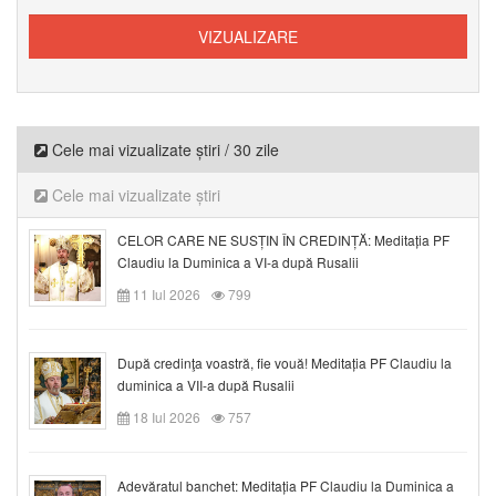
Cele mai vizualizate știri / 30 zile
Cele mai vizualizate știri
CELOR CARE NE SUSȚIN ÎN CREDINȚĂ: Meditația PF
Claudiu la Duminica a VI-a după Rusalii
11 Iul 2026
799
După credinţa voastră, fie vouă! Meditația PF Claudiu la
duminica a VII-a după Rusalii
18 Iul 2026
757
Adevăratul banchet: Meditația PF Claudiu la Duminica a