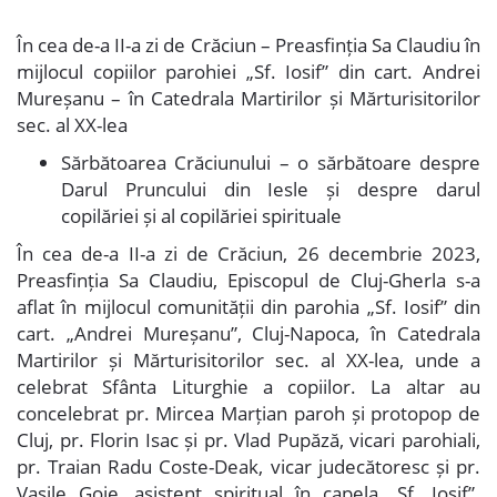
În cea de-a II-a zi de Crăciun – Preasfinția Sa Claudiu în
mijlocul copiilor parohiei „Sf. Iosif” din cart. Andrei
Mureșanu – în Catedrala Martirilor și Mărturisitorilor
sec. al XX-lea
Sărbătoarea Crăciunului – o sărbătoare despre
Darul Pruncului din Iesle și despre darul
copilăriei și al copilăriei spirituale
În cea de-a II-a zi de Crăciun, 26 decembrie 2023,
Preasfinția Sa Claudiu, Episcopul de Cluj-Gherla s-a
aflat în mijlocul comunității din parohia „Sf. Iosif” din
cart. „Andrei Mureșanu”, Cluj-Napoca, în Catedrala
Martirilor și Mărturisitorilor sec. al XX-lea, unde a
celebrat Sfânta Liturghie a copiilor. La altar au
concelebrat pr. Mircea Marțian paroh și protopop de
Cluj, pr. Florin Isac și pr. Vlad Pupăză, vicari parohiali,
pr. Traian Radu Coste-Deak, vicar judecătoresc și pr.
Vasile Goje, asistent spiritual în capela „Sf. Iosif”.