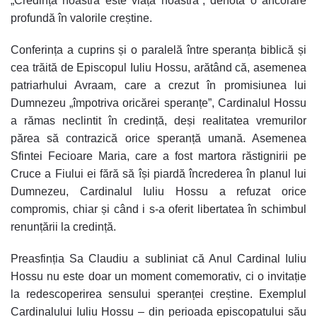
„Credința noastră este viața noastră”, denotă o ancorare
profundă în valorile creștine.
Conferința a cuprins și o paralelă între speranța biblică și
cea trăită de Episcopul Iuliu Hossu, arătând că, asemenea
patriarhului Avraam, care a crezut în promisiunea lui
Dumnezeu „împotriva oricărei speranțe”, Cardinalul Hossu
a rămas neclintit în credință, deși realitatea vremurilor
părea să contrazică orice speranță umană. Asemenea
Sfintei Fecioare Maria, care a fost martora răstignirii pe
Cruce a Fiului ei fără să își piardă încrederea în planul lui
Dumnezeu, Cardinalul Iuliu Hossu a refuzat orice
compromis, chiar și când i s-a oferit libertatea în schimbul
renunțării la credință.
Preasfinția Sa Claudiu a subliniat că Anul Cardinal Iuliu
Hossu nu este doar un moment comemorativ, ci o invitație
la redescoperirea sensului speranței creștine. Exemplul
Cardinalului Iuliu Hossu – din perioada episcopatului său