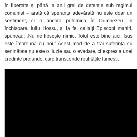
în libertate și până la anii grei de detenție sub regimul
comunist – arată că speranța adevărată nu este doar un
sentiment, ci o ancoră puternică în Dumnezeu. În
închisoare, Iuliu Hossu, și la fel ceilalți Episcopi martiri,
spuneau: „Nu ne lipsește nimic. Totul este bine aici. Isus
este împreună cu noi.” Acest mod de a trăi suferința cu
seninătate nu este o iluzie sau o evadare, ci expresia unei
credințe profunde, care transcende realitățile lumești.