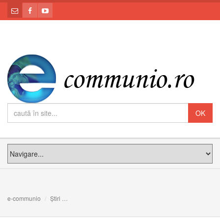
e-communio
Știri
Preasfinția Sa Claudiu, invitat și conferențiar la Galele 