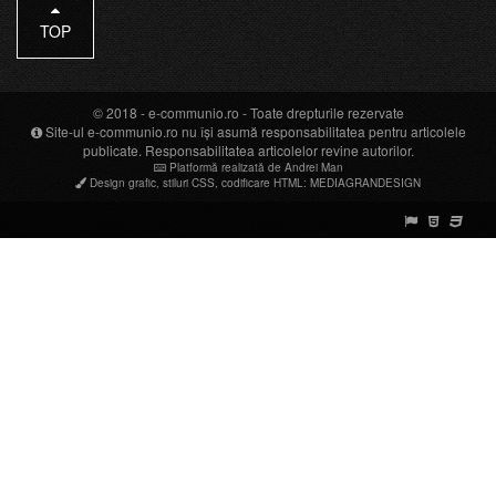
TOP
© 2018 -
e-communio.ro
- Toate drepturile rezervate
Site-ul e-communio.ro nu își asumă responsabilitatea pentru articolele
publicate. Responsabilitatea articolelor revine autorilor.
Platformă realizată de Andrei Man
Design grafic
,
stiluri CSS
,
codificare HTML
:
MEDIAGRANDESIGN