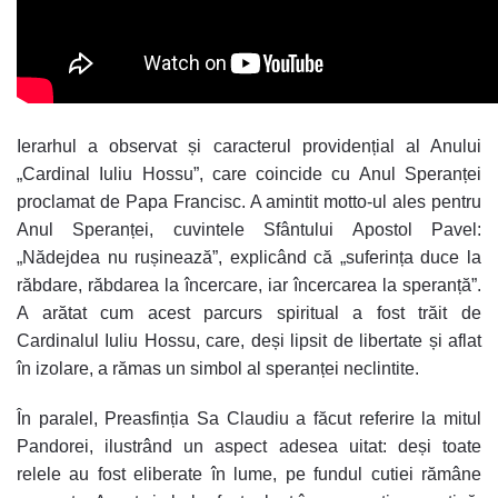
Ierarhul a observat și caracterul providențial al Anului
„Cardinal Iuliu Hossu”, care coincide cu Anul Speranței
proclamat de Papa Francisc. A amintit motto-ul ales pentru
Anul Speranței, cuvintele Sfântului Apostol Pavel:
„Nădejdea nu rușinează”, explicând că „suferința duce la
răbdare, răbdarea la încercare, iar încercarea la speranță”.
A arătat cum acest parcurs spiritual a fost trăit de
Cardinalul Iuliu Hossu, care, deși lipsit de libertate și aflat
în izolare, a rămas un simbol al speranței neclintite.
În paralel, Preasfinția Sa Claudiu a făcut referire la mitul
Pandorei, ilustrând un aspect adesea uitat: deși toate
relele au fost eliberate în lume, pe fundul cutiei rămâne