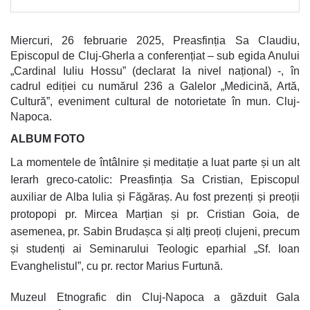
Miercuri, 26 februarie 2025, Preasfinția Sa Claudiu,
Episcopul de Cluj-Gherla a conferențiat – sub egida Anului
„Cardinal Iuliu Hossu” (declarat la nivel național) -, în
cadrul ediției cu numărul 236 a Galelor „Medicină, Artă,
Cultură”, eveniment cultural de notorietate în mun. Cluj-
Napoca.
ALBUM FOTO
La momentele de întâlnire și meditație a luat parte și un alt
Ierarh greco-catolic: Preasfinția Sa Cristian, Episcopul
auxiliar de Alba Iulia și Făgăraș. Au fost prezenți și preoții
protopopi pr. Mircea Marțian și pr. Cristian Goia, de
asemenea, pr. Sabin Brudașca și alți preoți clujeni, precum
și studenți ai Seminarului Teologic eparhial „Sf. Ioan
Evanghelistul”, cu pr. rector Marius Furtună.
Muzeul Etnografic din Cluj-Napoca a găzduit Gala