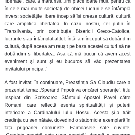
libertate”, care, a mărturisit, „îmi place foarte mult, pentru că
în cele mai multe societăți de obicei lucrurile se întâmplă
invers: societățile libere încep să își creeze cultură, cultură
care amplifică libertatea. În cazul nostru, cel puțin în
Transilvania, prin contribuția Bisericii Greco-Catolice,
lucrurile s-au întâmplat altfel: întâi am început să dobândim
cultură, după aceea am reușit pe baza acestei culturi să ne
dobândim și libertatea. Așa că mă bucur că avem acest
eveniment și sunt și eu bucuros să văd prezentarea
invitatului principal.”
A fost invitat, în continuare, Preasfinția Sa Claudiu care a
prezentat tema: „Sperând împotriva oricărei speranțe”, titlu
inspirat din Scrisoarea Sfântului Apostol Pavel către
Romani, care reflectă esența spiritualității și puterii
interioare a Cardinalului Iuliu Hossu. Acesta și-a trăit
credința cu seninătate, dovedind o statornicie exemplară în
fața prigoanei comuniste. Faimoasele sale cuvinte,