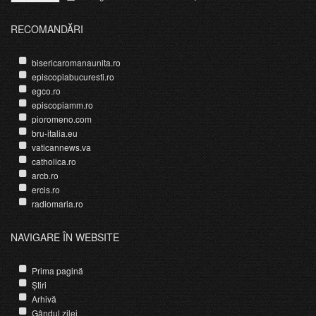
RECOMANDĂRI
bisericaromanaunita.ro
episcopiabucuresti.ro
egco.ro
episcopiamm.ro
pioromeno.com
bru-italia.eu
vaticannews.va
catholica.ro
arcb.ro
ercis.ro
radiomaria.ro
NAVIGARE ÎN WEBSITE
Prima pagină
Știri
Arhivă
Gândul zilei