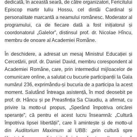
dedicată, în această seară, de către organizatori, Fericitului
Episcop martir Iuliu Hossu, cel dintâi Cardinal și
personalitate marcantă a neamului românesc. Moderator al
programului, ca de fiecare dată a fost inițiatorul și
coordonatorul „Galelor”, distinsul prof. dr. Nicolae Hîncu,
membru de onoare al Academiei Române.
În deschidere, a adresat un mesaj Ministrul Educației și
Cercetării, prof. dr. Daniel David, membru corespondent al
Academiei Române, care, prin intermediul mijloacelor de
comunicare online, a salutat cu bucurie participanții la Gala
numărul 236, exprimându-și bucuria de a participa la acest
moment. Salutând întreaga asistență, în mod deosebit pe
prof. dr. Hâncu și pe Preasfinția Sa Claudiu, a afirmat, cu
privire la motto-ul propus, „Sperând împotriva oricărei
speranțe”, că pentru el acest lucru înseamnă: „Cultură
împotriva lipsei libertății”, care îi amintește și de motto-ul
din
Auditorium Maximum
al UBB: „prin cultură spre