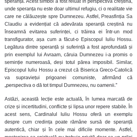
speranța. Acest simbol a fost reluat în perspectiva creștină,
unde speranța nu este doar ultimul refugiu, ci o realitate vie
care ne călăuzește spre Dumnezeu. Astfel, Preasfinția Sa
Claudiu a evidențiat că adevărata speranță creștină nu
înseamnă evitarea suferinței, ci trăirea ei într-un mod
transfigurator, așa cum a făcut-o Episcopul Iuliu Hossu.
Legătura dintre speranță și suferință a fost aprofundată și
prin exemplul lui Avraam, căruia Dumnezeu i-a promis o
seminție numeroasă, deși totul părea imposibil. Similar,
Episcopul Iuliu Hossu a crezut că Biserica Greco-Catolică
va supraviețui prigoanei comuniste, afirmând că
„perspectiva o dă tot timpul Dumnezeu, nu oamenii.”
Astăzi, această lecție este actuală, în lumea marcată de
crize și incertitudini, conflicte și lipsa unor repere stabile. În
acest sens, Cardinalul Iuliu Hossu oferă un exemplu
despre cum credința poate rămâne sursă de speranță
autentică, chiar și în cele mai dificile momente. Astfel,