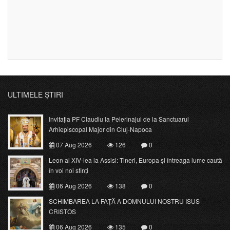
ULTIMELE ȘTIRI
Invitația PF Claudiu la Pelerinajul de la Sanctuarul
Arhiepiscopal Major din Cluj-Napoca
07 Aug 2026
126
0
Leon al XIV-lea la Assisi: Tineri, Europa și întreaga lume caută
în voi noi sfinți
06 Aug 2026
138
0
SCHIMBAREA LA FAŢĂ A DOMNULUI NOSTRU ISUS
CRISTOS
06 Aug 2026
135
0