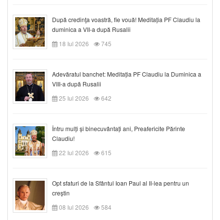
După credinţa voastră, fie vouă! Meditația PF Claudiu la
duminica a VII-a după Rusalii
18 Iul 2026
745
Adevăratul banchet: Meditația PF Claudiu la Duminica a
VIII-a după Rusalii
25 Iul 2026
642
Întru mulți și binecuvântați ani, Preafericite Părinte
Claudiu!
22 Iul 2026
615
Opt sfaturi de la Sfântul Ioan Paul al II-lea pentru un
creștin
08 Iul 2026
584