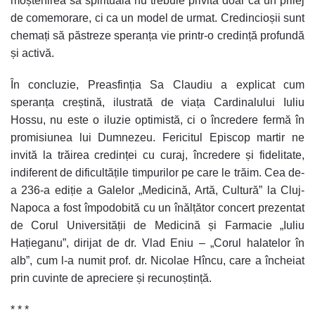
moștenirea sa spirituală nu trebuie privită doar ca un prilej
de comemorare, ci ca un model de urmat. Credincioșii sunt
chemați să păstreze speranța vie printr-o credință profundă
și activă.
În concluzie, Preasfinția Sa Claudiu a explicat cum
speranța creștină, ilustrată de viața Cardinalului Iuliu
Hossu, nu este o iluzie optimistă, ci o încredere fermă în
promisiunea lui Dumnezeu. Fericitul Episcop martir ne
invită la trăirea credinței cu curaj, încredere și fidelitate,
indiferent de dificultățile timpurilor pe care le trăim. Cea de-
a 236-a ediție a Galelor „Medicină, Artă, Cultură” la Cluj-
Napoca a fost împodobită cu un înălțător concert prezentat
de Corul Universității de Medicină și Farmacie „Iuliu
Hațieganu”, dirijat de dr. Vlad Eniu – „Corul halatelor în
alb”, cum l-a numit prof. dr. Nicolae Hîncu, care a încheiat
prin cuvinte de apreciere și recunoștință.
* * *