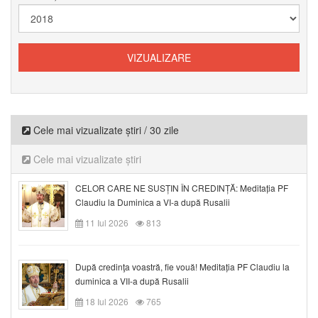
Cele mai vizualizate știri / 30 zile
Cele mai vizualizate știri
CELOR CARE NE SUSȚIN ÎN CREDINȚĂ: Meditația PF
Claudiu la Duminica a VI-a după Rusalii
11 Iul 2026
813
După credinţa voastră, fie vouă! Meditația PF Claudiu la
duminica a VII-a după Rusalii
18 Iul 2026
765