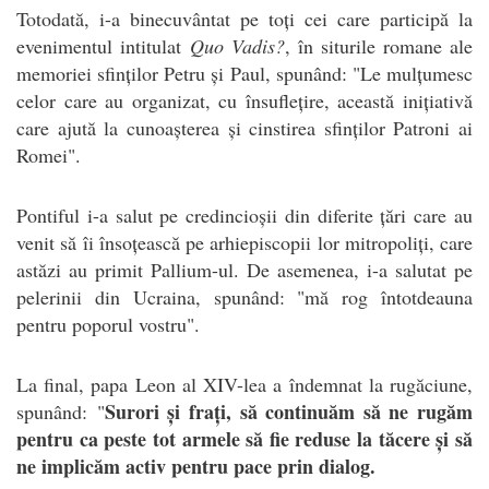
Totodată, i-a binecuvântat pe toți cei care participă la
evenimentul intitulat
Quo Vadis?
, în siturile romane ale
memoriei sfinților Petru și Paul, spunând: "Le mulțumesc
celor care au organizat, cu însuflețire, această inițiativă
care ajută la cunoașterea și cinstirea sfinților Patroni ai
Romei".
Pontiful i-a salut pe credincioșii din diferite țări care au
venit să îi însoțească pe arhiepiscopii lor mitropoliți, care
astăzi au primit Pallium-ul. De asemenea, i-a salutat pe
pelerinii din Ucraina, spunând: "mă rog întotdeauna
pentru poporul vostru".
La final, papa Leon al XIV-lea a îndemnat la rugăciune,
Surori și frați, să continuăm să ne rugăm
spunând:
"
pentru ca peste tot armele să fie reduse la tăcere și să
ne implicăm activ pentru pace prin dialog.