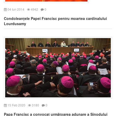
04 Iun 2014
4942
0
Condoleanțele Papei Francisc pentru moartea cardinalului
Lourdusamy
15 Feb 2020
3180
0
Papa Francisc a convocat următoarea adunare a Sinodului