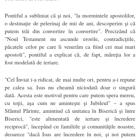
Pontiful a subliniat că și noi, "la mormintele apostolilor,
o destinație de pelerinaj de mii de ani, descoperim și că
putem trăi din convertire în convertire". Precizând că
"Noul Testament nu ascunde erorile, contradicțiile,
păcatele celor pe care îi venerăm ca fiind cei mai mari
apostoli", pontiful a explicat că, de fapt, măreția lor a
fost modelată de iertare.
"Cel Înviat i-a ridicat, de mai multe ori, pentru a-i repune
pe calea sa. Isus nu cheamă niciodată doar o singură
dată. Acesta este motivul pentru care putem spera mereu,
cu toții, așa cum ne amintește și Jubileul" – a spus
Sfântul Părinte, amintind că unitatea în Biserică și între
Biserici, "este alimentată de iertare și încredere
reciprocă", începând cu familiile și comunitățile noastre,
deoarece "dacă Isus are încredere în noi, și noi putem