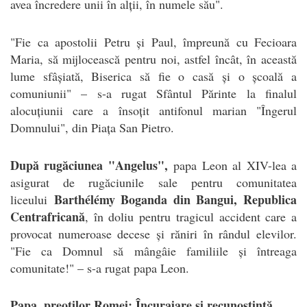
avea încredere unii în alții, în numele său".
"Fie ca apostolii Petru și Paul, împreună cu Fecioara
Maria, să mijlocească pentru noi, astfel încât, în această
lume sfâșiată, Biserica să fie o casă și o școală a
comuniunii" – s-a rugat Sfântul Părinte la finalul
alocuțiunii care a însoțit antifonul marian "Îngerul
Domnului", din Piața San Pietro.
După rugăciunea "Angelus",
papa Leon al XIV-lea a
asigurat de rugăciunile sale pentru comunitatea
Barthélémy Boganda din Bangui, Republica
liceului
Centrafricană
, în doliu pentru tragicul accident care a
provocat numeroase decese și răniri în rândul elevilor.
"Fie ca Domnul să mângâie familiile și întreaga
comunitate!" – s-a rugat papa Leon.
Papa, preoților Romei: Încurajare și recunoștință