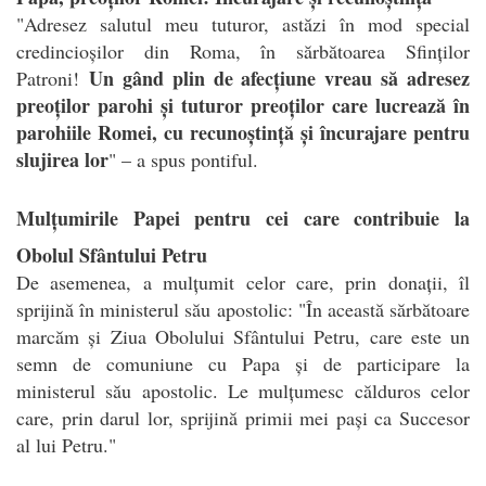
"Adresez salutul meu tuturor, astăzi în mod special
credincioșilor din Roma, în sărbătoarea Sfinților
Un gând plin de afecțiune vreau să adresez
Patroni!
preoților parohi și tuturor preoților care lucrează în
parohiile Romei, cu recunoștință și încurajare pentru
slujirea lor
" – a spus pontiful.
Mulțumirile Papei pentru cei care contribuie la
Obolul Sfântului Petru
De asemenea, a mulțumit celor care, prin donații, îl
sprijină în ministerul său apostolic: "În această sărbătoare
marcăm și Ziua Obolului Sfântului Petru, care este un
semn de comuniune cu Papa și de participare la
ministerul său apostolic. Le mulțumesc călduros celor
care, prin darul lor, sprijină primii mei pași ca Succesor
al lui Petru."