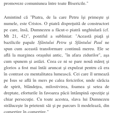
promoveze comuniunea între toate Bisericile."
Amintind că "Piatra, de la care Petru își primește și
numele, este Cristos. O piatră disprețuită de constructori
pe care, însă, Dumnezeu a făcut-o piatră unghiulară (cf.
Mt 21, 42)", pontiful a subliniat: "Această piață și
bazilicile papale
Sfântului Petru
și
Sfântului Paul
ne
spun cum această transformare continuă mereu. Ele se
află la marginea orașului antic, "în afara zidurilor", așa
cum spunem și astăzi. Ceea ce ni se pare nouă măreț și
glorios a fost mai întâi aruncat și expulzat pentru că era
în contrast cu mentalitatea lumească. Cei care îl urmează
pe Isus se află în mers pe calea fericirilor, unde sărăcia
de spirit, blândețea, milostivirea, foamea și setea de
dreptate, eforturile în favoarea păcii întâmpină opoziție și
chiar persecuție. Cu toate acestea, slava lui Dumnezeu
strălucește în prietenii săi și pe parcurs îi modelează, din
convertire în convertire."