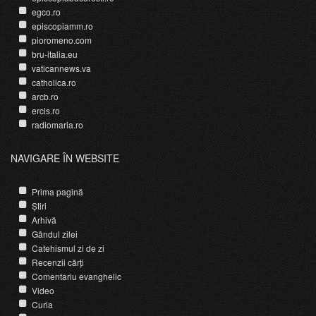
egco.ro
episcopiamm.ro
pioromeno.com
bru-italia.eu
vaticannews.va
catholica.ro
arcb.ro
ercis.ro
radiomaria.ro
NAVIGARE ÎN WEBSITE
Prima pagină
Știri
Arhivă
Gândul zilei
Catehismul zi de zi
Recenzii cărți
Comentariu evanghelic
Video
Curia