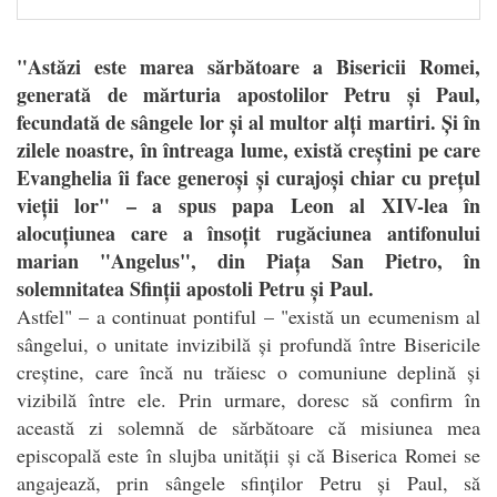
"Astăzi este marea sărbătoare a Bisericii Romei,
generată de mărturia apostolilor Petru și Paul,
fecundată de sângele lor și al multor alți martiri. Și în
zilele noastre, în întreaga lume, există creștini pe care
Evanghelia îi face generoși și curajoși chiar cu prețul
vieții lor" – a spus papa Leon al XIV-lea în
alocuțiunea care a însoțit rugăciunea antifonului
marian "Angelus", din Piața San Pietro, în
solemnitatea Sfinții apostoli Petru și Paul.
Astfel" – a continuat pontiful – "există un ecumenism al
sângelui, o unitate invizibilă și profundă între Bisericile
creștine, care încă nu trăiesc o comuniune deplină și
vizibilă între ele. Prin urmare, doresc să confirm în
această zi solemnă de sărbătoare că misiunea mea
episcopală este în slujba unității și că Biserica Romei se
angajează, prin sângele sfinților Petru și Paul, să