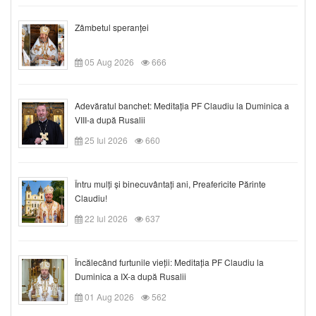
Zâmbetul speranței
05 Aug 2026
666
Adevăratul banchet: Meditația PF Claudiu la Duminica a
VIII-a după Rusalii
25 Iul 2026
660
Întru mulți și binecuvântați ani, Preafericite Părinte
Claudiu!
22 Iul 2026
637
Încălecând furtunile vieții: Meditația PF Claudiu la
Duminica a IX-a după Rusalii
01 Aug 2026
562