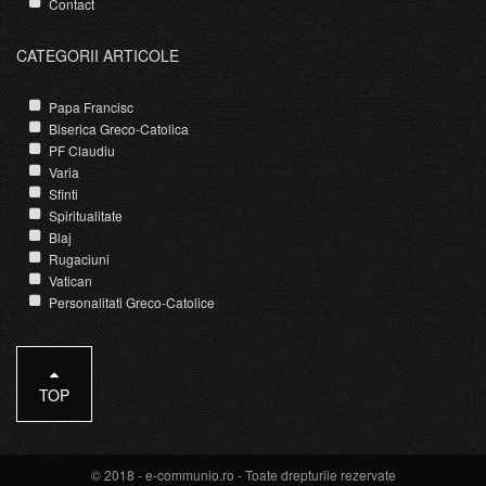
Contact
CATEGORII ARTICOLE
Papa Francisc
Biserica Greco-Catolica
PF Claudiu
Varia
Sfinti
Spiritualitate
Blaj
Rugaciuni
Vatican
Personalitati Greco-Catolice
TOP
© 2018 -
e-communio.ro
- Toate drepturile rezervate