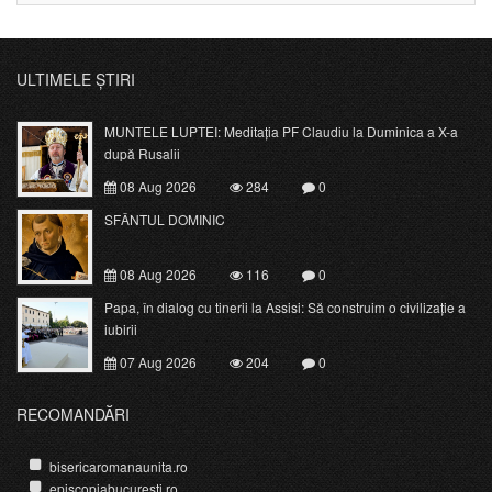
ULTIMELE ȘTIRI
MUNTELE LUPTEI: Meditația PF Claudiu la Duminica a X-a
după Rusalii
08 Aug 2026
284
0
SFÂNTUL DOMINIC
08 Aug 2026
116
0
Papa, în dialog cu tinerii la Assisi: Să construim o civilizație a
iubirii
07 Aug 2026
204
0
RECOMANDĂRI
bisericaromanaunita.ro
episcopiabucuresti.ro