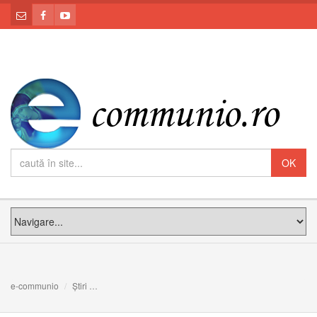
e-communio
Știri
În această lume sfâșiată, Biserica să fie o casă și o șco