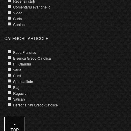
Recenzii cărți
Comentariu evanghelic
Video
Curia
Contact
CATEGORII ARTICOLE
Papa Francisc
Biserica Greco-Catolica
PF Claudiu
Varia
Sfinti
Spiritualitate
Blaj
Rugaciuni
Vatican
Personalitati Greco-Catolice
TOP