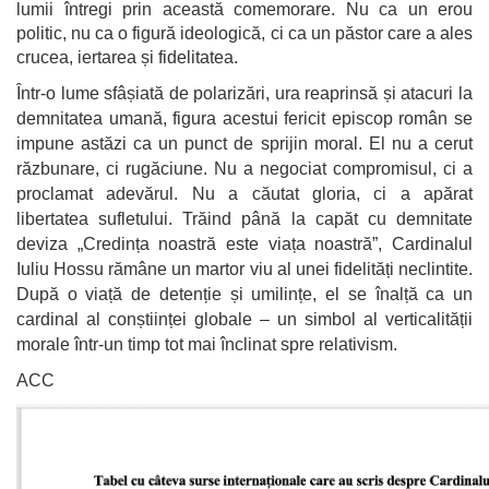
lumii întregi prin această comemorare. Nu ca un erou
politic, nu ca o figură ideologică, ci ca un păstor care a ales
crucea, iertarea și fidelitatea.
Într-o lume sfâșiată de polarizări, ura reaprinsă și atacuri la
demnitatea umană, figura acestui fericit episcop român se
impune astăzi ca un punct de sprijin moral. El nu a cerut
răzbunare, ci rugăciune. Nu a negociat compromisul, ci a
proclamat adevărul. Nu a căutat gloria, ci a apărat
libertatea sufletului. Trăind până la capăt cu demnitate
deviza „Credința noastră este viața noastră”, Cardinalul
Iuliu Hossu rămâne un martor viu al unei fidelități neclintite.
După o viață de detenție și umilințe, el se înalță ca un
cardinal al conștiinței globale – un simbol al verticalității
morale într-un timp tot mai înclinat spre relativism.
ACC