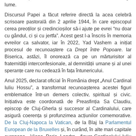
lume.
Discursul Papei a făcut referire directă la acea celebră
scrisoare pastorală din 2 aprilie 1944, în care episcopul
cerea preoților și credincioșilor să-i ajute pe evrei “nu doar
cu gândul, ci și cu jertfa”. Acest gest l-a înscris în memoria
evreilor ca salvator, iar în 2022, Yad Vashem a inițiat
procesul de recunoaștere ca
Drept între Popoare
. Iar
Biserica, astăzi, îl onorează ca pe un mărturisitor al
fraternității interconfesionale, al demnității umane și al unei
speranțe care nu cedează în fața întunericului.
Anul 2025, declarat oficial în România drept „Anul Cardinal
Iuliu Hossu”, a transformat recunoașterea acestei figuri
emblematice într-un demers colectiv, spiritual și civic.
Inițiativa este coordonată de Preasfinția Sa Claudiu,
episcop de Cluj-Gherla și succesor al Cardinalului, care
asigură coerența și profunzimea acțiunilor comemorative.
De la Cluj-Napoca la Vatican
, de la Blaj la
Parlamentul
European de la Bruxelles
și, în curând, în alte mari capitale