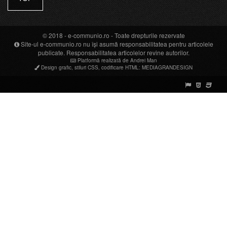
© 2018 -
e-communio.ro
- Toate drepturile rezervate
Site-ul e-communio.ro nu își asumă responsabilitatea pentru articolele
publicate. Responsabilitatea articolelor revine autorilor.
Platformă realizată de Andrei Man
Design grafic
,
stiluri CSS
,
codificare HTML
:
MEDIAGRANDESIGN