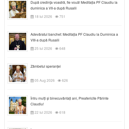
După credinţa voastră, fie vouă! Meditația PF Claudiu la
duminica a VII-a după Rusalii
18 Iul 2026
751
Adevăratul banchet: Meditația PF Claudiu la Duminica a
VIII-a după Rusalii
25 Iul 2026
648
Zâmbetul speranței
05 Aug 2026
626
Întru mulți și binecuvântați ani, Preafericite Părinte
Claudiu!
22 Iul 2026
618