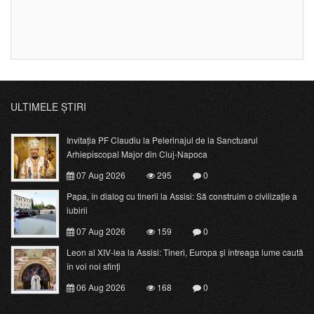
ULTIMELE ȘTIRI
Invitația PF Claudiu la Pelerinajul de la Sanctuarul
Arhiepiscopal Major din Cluj-Napoca
07 Aug 2026
295
0
Papa, în dialog cu tinerii la Assisi: Să construim o civilizație a
iubirii
07 Aug 2026
159
0
Leon al XIV-lea la Assisi: Tineri, Europa și întreaga lume caută
în voi noi sfinți
06 Aug 2026
168
0