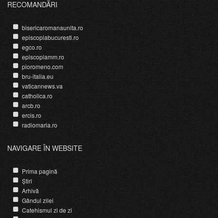
RECOMANDĂRI
bisericaromanaunita.ro
episcopiabucuresti.ro
egco.ro
episcopiamm.ro
pioromeno.com
bru-italia.eu
vaticannews.va
catholica.ro
arcb.ro
ercis.ro
radiomaria.ro
NAVIGARE ÎN WEBSITE
Prima pagină
Știri
Arhivă
Gândul zilei
Catehismul zi de zi