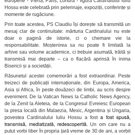
europene - Viena, Paris, Londra - figura Cardinalului Iuliu
Hossu este celebrată prin pelerinaje, expoziții, conferințe și
momente de rugăciune.
Prin toate acestea, PS Claudiu își dorește să transmită un
mesaj clar de continuitate: mărturia Cardinalului nu este
doar o pagină de istorie, ci o chemare vie la
responsabilitate. Moștenirea sa nu poate fi limitată la
arhive sau volume academice, ci trebuie asumată, trăită și
transmisă mai departe – ca o flacără aprinsă în inima
Bisericii și a societății.
Răsunetul acestei comemorări a fost extraordinar. Peste
treizeci de publicații internaționale, din Europa, America,
Asia și Africa, în peste douăzeci de limbi, au scris despre
eveniment. De la Vatican News la Catholic News Agency,
de la Zenit la Aleteia, de la Congresul Evreiesc European
la presa locală din Malaezia, Mexic, Argentina și Ungaria,
a fost spusă,
povestea Cardinalului Iuliu Hossu a fost
transmisă, mediatizată, redescoperită
. Un om care nu a
putut vorbi liber în propria țară vreme de 30 de ani, a vorbit