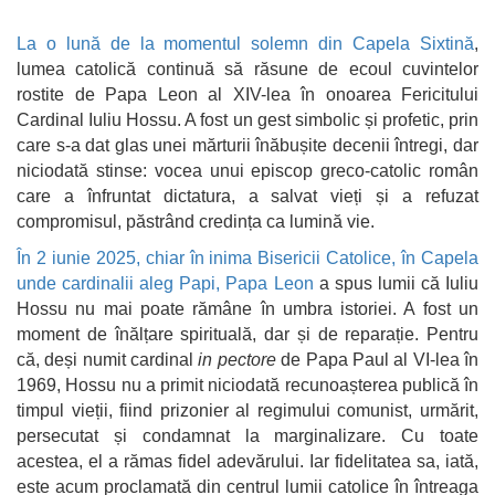
La o lună de la momentul solemn din Capela Sixtină
,
lumea catolică continuă să răsune de ecoul cuvintelor
rostite de Papa Leon al XIV-lea în onoarea Fericitului
Cardinal Iuliu Hossu. A fost un gest simbolic și profetic, prin
care s-a dat glas unei mărturii înăbușite decenii întregi, dar
niciodată stinse: vocea unui episcop greco-catolic român
care a înfruntat dictatura, a salvat vieți și a refuzat
compromisul, păstrând credința ca lumină vie.
În 2 iunie 2025, chiar în inima Bisericii Catolice, în Capela
unde cardinalii aleg Papi, Papa Leon
a spus lumii că Iuliu
Hossu nu mai poate rămâne în umbra istoriei. A fost un
moment de înălțare spirituală, dar și de reparație. Pentru
că, deși numit cardinal
in pectore
de Papa Paul al VI-lea în
1969, Hossu nu a primit niciodată recunoașterea publică în
timpul vieții, fiind prizonier al regimului comunist, urmărit,
persecutat și condamnat la marginalizare. Cu toate
acestea, el a rămas fidel adevărului. Iar fidelitatea sa, iată,
este acum proclamată din centrul lumii catolice în întreaga