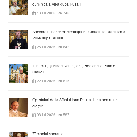
duminica a VII-a după Rusalii
18 Iul 2026
746
Adevăratul banchet: Meditația PF Claudiu la Duminica a
VIII-a după Rusalii
25 Iul 2026
642
Întru mulți și binecuvântați ani, Preafericite Părinte
Claudiu!
22 Iul 2026
615
Opt sfaturi de la Sfântul Ioan Paul al II-lea pentru un
creștin
08 Iul 2026
587
Zâmbetul speranței