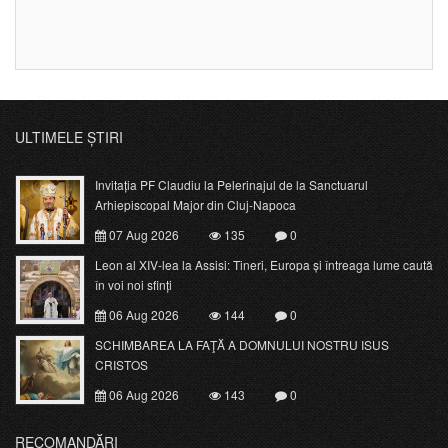
ULTIMELE ȘTIRI
Invitația PF Claudiu la Pelerinajul de la Sanctuarul
Arhiepiscopal Major din Cluj-Napoca
07 Aug 2026
135
0
Leon al XIV-lea la Assisi: Tineri, Europa și întreaga lume caută
în voi noi sfinți
06 Aug 2026
144
0
SCHIMBAREA LA FAŢĂ A DOMNULUI NOSTRU ISUS
CRISTOS
06 Aug 2026
143
0
RECOMANDĂRI