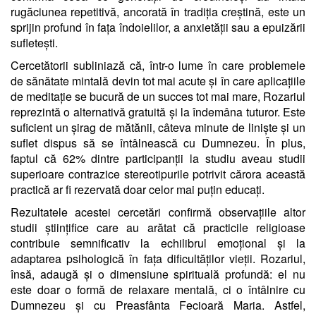
rugăciunea repetitivă, ancorată în tradiția creștină, este un
sprijin profund în fața îndoielilor, a anxietății sau a epuizării
sufletești.
Cercetătorii subliniază că, într-o lume în care problemele
de sănătate mintală devin tot mai acute și în care aplicațiile
de meditație se bucură de un succes tot mai mare, Rozariul
reprezintă o alternativă gratuită și la îndemâna tuturor. Este
suficient un șirag de mătănii, câteva minute de liniște și un
suflet dispus să se întâlnească cu Dumnezeu. În plus,
faptul că 62% dintre participanții la studiu aveau studii
superioare contrazice stereotipurile potrivit cărora această
practică ar fi rezervată doar celor mai puțin educați.
Rezultatele acestei cercetări confirmă observațiile altor
studii științifice care au arătat că practicile religioase
contribuie semnificativ la echilibrul emoțional și la
adaptarea psihologică în fața dificultăților vieții. Rozariul,
însă, adaugă și o dimensiune spirituală profundă: el nu
este doar o formă de relaxare mentală, ci o întâlnire cu
Dumnezeu și cu Preasfânta Fecioară Maria. Astfel,