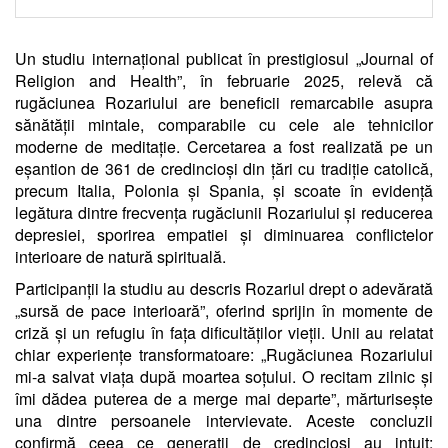
Un studiu internațional publicat în prestigiosul „Journal of
Religion and Health”, în februarie 2025, relevă că
rugăciunea Rozariului are beneficii remarcabile asupra
sănătății mintale, comparabile cu cele ale tehnicilor
moderne de meditație. Cercetarea a fost realizată pe un
eșantion de 361 de credincioși din țări cu tradiție catolică,
precum Italia, Polonia și Spania, și scoate în evidență
legătura dintre frecvența rugăciunii Rozariului și reducerea
depresiei, sporirea empatiei și diminuarea conflictelor
interioare de natură spirituală.
Participanții la studiu au descris Rozariul drept o adevărată
„sursă de pace interioară”, oferind sprijin în momente de
criză și un refugiu în fața dificultăților vieții. Unii au relatat
chiar experiențe transformatoare: „Rugăciunea Rozariului
mi-a salvat viața după moartea soțului. O recitam zilnic și
îmi dădea puterea de a merge mai departe”, mărturisește
una dintre persoanele intervievate. Aceste concluzii
confirmă ceea ce generații de credincioși au intuit: