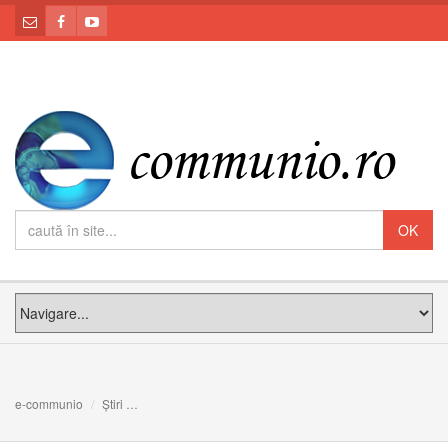
e-communio
Știri
Cercetătorii confirmă: Rozariul este sursă de pace și ech