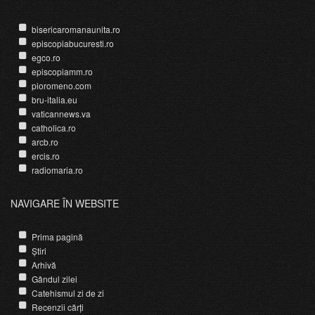
bisericaromanaunita.ro
episcopiabucuresti.ro
egco.ro
episcopiamm.ro
pioromeno.com
bru-italia.eu
vaticannews.va
catholica.ro
arcb.ro
ercis.ro
radiomaria.ro
NAVIGARE ÎN WEBSITE
Prima pagină
Știri
Arhivă
Gândul zilei
Catehismul zi de zi
Recenzii cărți