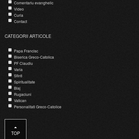
Comentariu evanghelic
Video
Curia
Contact
CATEGORII ARTICOLE
Papa Francisc
Biserica Greco-Catolica
PF Claudiu
Varia
Sfinti
Spiritualitate
Blaj
Rugaciuni
Vatican
Personalitati Greco-Catolice
TOP