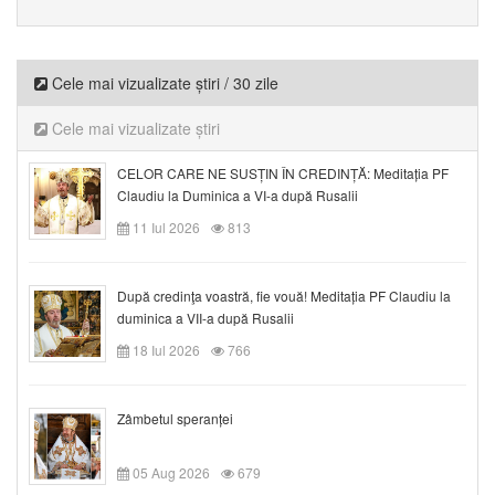
Cele mai vizualizate știri / 30 zile
Cele mai vizualizate știri
CELOR CARE NE SUSȚIN ÎN CREDINȚĂ: Meditația PF
Claudiu la Duminica a VI-a după Rusalii
11 Iul 2026
813
După credinţa voastră, fie vouă! Meditația PF Claudiu la
duminica a VII-a după Rusalii
18 Iul 2026
766
Zâmbetul speranței
05 Aug 2026
679