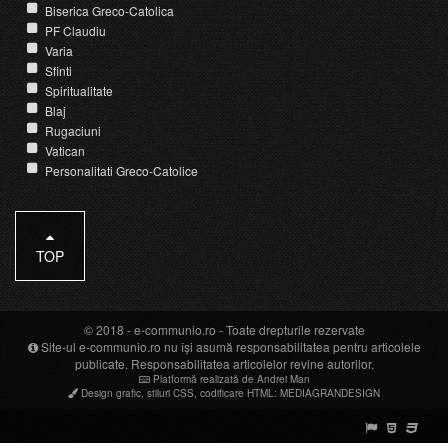
Biserica Greco-Catolica
PF Claudiu
Varia
Sfinti
Spiritualitate
Blaj
Rugaciuni
Vatican
Personalitati Greco-Catolice
TOP
© 2018 -
e-communio.ro
- Toate drepturile rezervate
Site-ul e-communio.ro nu își asumă responsabilitatea pentru articolele
publicate. Responsabilitatea articolelor revine autorilor.
Platformă realizată de Andrei Man
Design grafic
,
stiluri CSS
,
codificare HTML
:
MEDIAGRANDESIGN