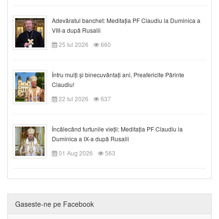
Adevăratul banchet: Meditația PF Claudiu la Duminica a
VIII-a după Rusalii
25 Iul 2026
660
Întru mulți și binecuvântați ani, Preafericite Părinte
Claudiu!
22 Iul 2026
637
Încălecând furtunile vieții: Meditația PF Claudiu la
Duminica a IX-a după Rusalii
01 Aug 2026
563
Gaseste-ne pe Facebook