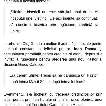
spirituală a acestui moment:
„Sfințirea bisericii nu este sfârșitul unui drum, ci
începutul unei vieți noi. De aici înainte, să continuați
să construiți biserica prin rugăciune, credință și
iubire.”
Ierarhul de Cluj-Gherla a mulțumit autorităților locale pentru
sprijinul constant, a felicitat pe pr.
Ioan Pașca
și
comunitatea parohială pentru credința și efortul depus și a
invitat la rugăciune pentru alegerea unui nou Păstor al
Bisericii Greco-Catolice:
„Să cerem Sfintei Treimi să ne dăruiască un Păstor
după inima Maicii Sfinte, după inima lui Isus.”
Evenimentul s-a încheiat cu trecerea credincioșilor prin
altar, pentru primirea harului și luminii, și cu oferirea unor
iconițe cu chipul Fericitului Cardinal Iuliu Hossu.