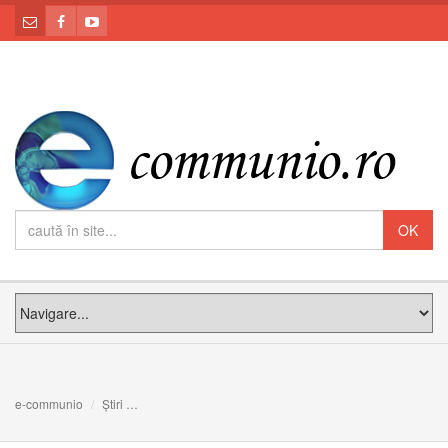
e-communio
Știri
FOTO/VIDEO: Sfințirea noii biserici „Preasfânta Treime”