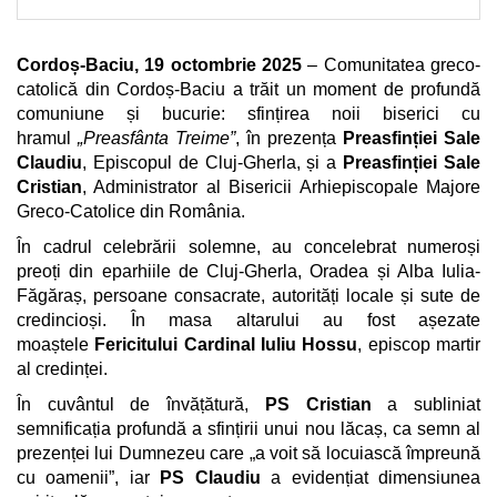
Cordoș-Baciu, 19 octombrie 2025
– Comunitatea greco-
catolică din Cordoș-Baciu a trăit un moment de profundă
comuniune și bucurie: sfințirea noii biserici cu
hramul
„Preasfânta Treime”
, în prezența
Preasfinției Sale
Claudiu
, Episcopul de Cluj-Gherla, și a
Preasfinției Sale
Cristian
, Administrator al Bisericii Arhiepiscopale Majore
Greco-Catolice din România.
În cadrul celebrării solemne, au concelebrat numeroși
preoți din eparhiile de Cluj-Gherla, Oradea și Alba Iulia-
Făgăraș, persoane consacrate, autorități locale și sute de
credincioși. În masa altarului au fost așezate
moaștele
Fericitului Cardinal Iuliu Hossu
, episcop martir
al credinței.
În cuvântul de învățătură,
PS Cristian
a subliniat
semnificația profundă a sfințirii unui nou lăcaș, ca semn al
prezenței lui Dumnezeu care „a voit să locuiască împreună
cu oamenii”, iar
PS Claudiu
a evidențiat dimensiunea