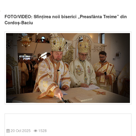
FOTO/VIDEO: Sfințirea noii biserici „Preasfânta Treime” din
Cordoș-Baciu
20 Oct 2025
1528