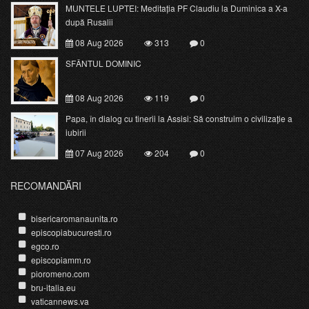
MUNTELE LUPTEI: Meditația PF Claudiu la Duminica a X-a
după Rusalii
08 Aug 2026
313
0
SFÂNTUL DOMINIC
08 Aug 2026
119
0
Papa, în dialog cu tinerii la Assisi: Să construim o civilizație a
iubirii
07 Aug 2026
204
0
RECOMANDĂRI
bisericaromanaunita.ro
episcopiabucuresti.ro
egco.ro
episcopiamm.ro
pioromeno.com
bru-italia.eu
vaticannews.va