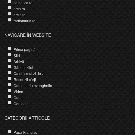
catholica.ro
arcb.ro
ercis.ro
radiomaria.ro
NAVIGARE ÎN WEBSITE
Prima pagină
Știri
Arhivă
Gândul zilei
Catehismul zi de zi
Recenzii cărți
Comentariu evanghelic
Video
Curia
Contact
CATEGORII ARTICOLE
Papa Francisc