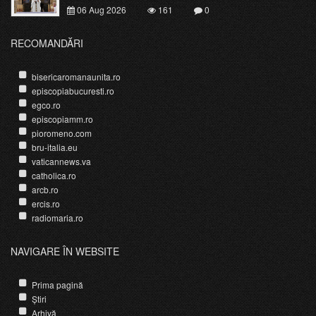
06 Aug 2026
161
0
RECOMANDĂRI
bisericaromanaunita.ro
episcopiabucuresti.ro
egco.ro
episcopiamm.ro
pioromeno.com
bru-italia.eu
vaticannews.va
catholica.ro
arcb.ro
ercis.ro
radiomaria.ro
NAVIGARE ÎN WEBSITE
Prima pagină
Știri
Arhivă