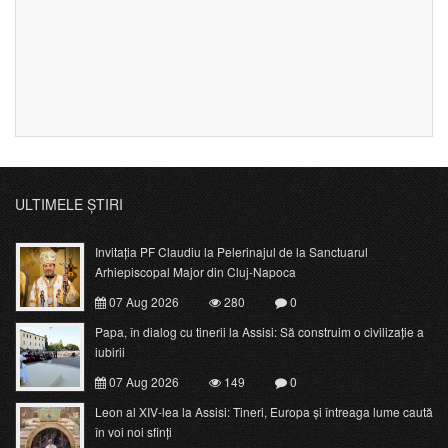
ULTIMELE ȘTIRI
Invitația PF Claudiu la Pelerinajul de la Sanctuarul
Arhiepiscopal Major din Cluj-Napoca
07 Aug 2026
280
0
Papa, în dialog cu tinerii la Assisi: Să construim o civilizație a
iubirii
07 Aug 2026
149
0
Leon al XIV-lea la Assisi: Tineri, Europa și întreaga lume caută
în voi noi sfinți