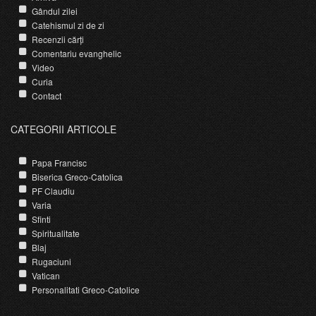
Gândul zilei
Catehismul zi de zi
Recenzii cărți
Comentariu evanghelic
Video
Curia
Contact
CATEGORII ARTICOLE
Papa Francisc
Biserica Greco-Catolica
PF Claudiu
Varia
Sfinti
Spiritualitate
Blaj
Rugaciuni
Vatican
Personalitati Greco-Catolice