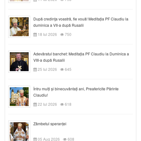
După credinţa voastră, fie vouă! Meditația PF Claudiu la
duminica a VII-a după Rusalii
18 Iul 2026
750
Adevăratul banchet: Meditația PF Claudiu la Duminica a
VIII-a după Rusalii
25 Iul 2026
645
Întru mulți și binecuvântați ani, Preafericite Părinte
Claudiu!
22 Iul 2026
618
Zâmbetul speranței
05 Aug 2026
608