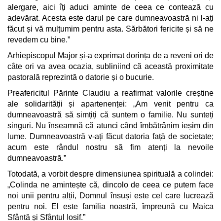
alergare, aici îți aduci aminte de ceea ce contează cu
adevărat. Acesta este darul pe care dumneavoastră ni l-ați
făcut și vă mulțumim pentru asta. Sărbători fericite și să ne
revedem cu bine.”
Arhiepiscopul Major și-a exprimat dorința de a reveni ori de
câte ori va avea ocazia, subliniind că această proximitate
pastorală reprezintă o datorie și o bucurie.
Preafericitul Părinte Claudiu a reafirmat valorile creștine
ale solidarității și apartenenței: „Am venit pentru ca
dumneavoastră să simțiți că suntem o familie. Nu sunteți
singuri. Nu înseamnă că atunci când îmbătrânim ieșim din
lume. Dumneavoastră v-ați făcut datoria față de societate;
acum este rândul nostru să fim atenți la nevoile
dumneavoastră.”
Totodată, a vorbit despre dimensiunea spirituală a colindei:
„Colinda ne amintește că, dincolo de ceea ce putem face
noi unii pentru alții, Domnul însuși este cel care lucrează
pentru noi. El este familia noastră, împreună cu Maica
Sfântă și Sfântul Iosif.”