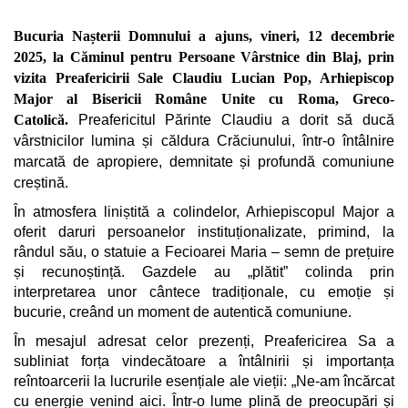
Bucuria Nașterii Domnului a ajuns, vineri, 12 decembrie
2025, la Căminul pentru Persoane Vârstnice din Blaj, prin
vizita Preafericirii Sale Claudiu Lucian Pop, Arhiepiscop
Major al Bisericii Române Unite cu Roma, Greco-
Catolică.
Preafericitul Părinte Claudiu a dorit să ducă
vârstnicilor lumina și căldura Crăciunului, într-o întâlnire
marcată de apropiere, demnitate și profundă comuniune
creștină.
În atmosfera liniștită a colindelor, Arhiepiscopul Major a
oferit daruri persoanelor instituționalizate, primind, la
rândul său, o statuie a Fecioarei Maria – semn de prețuire
și recunoștință. Gazdele au „plătit” colinda prin
interpretarea unor cântece tradiționale, cu emoție și
bucurie, creând un moment de autentică comuniune.
În mesajul adresat celor prezenți, Preafericirea Sa a
subliniat forța vindecătoare a întâlnirii și importanța
reîntoarcerii la lucrurile esențiale ale vieții: „Ne-am încărcat
cu energie venind aici. Într-o lume plină de preocupări și