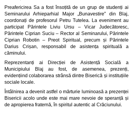
Preafericirea Sa a fost însoțită de un grup de studenți ai
Seminarului Arhieparhial Major „Bunavestire” din Blaj,
coordonați de profesorul Petru Tutelea. La eveniment au
participat Părintele Liviu Ursu – Vicar Judecătoresc,
Părintele Ciprian Suciu – Rector al Seminarului, Părintele
Ciprian Robotin – Preot Spiritual, precum și Părintele
Darius Crișan, responsabil de asistența spirituală a
căminului.
Reprezentanți ai Direcției de Asistență Socială a
Municipiului Blaj au fost, de asemenea, prezenți,
evidențiind colaborarea strânsă dintre Biserică și instituțiile
sociale locale.
Întâlnirea a devenit astfel o mărturie luminoasă a prezenței
Bisericii acolo unde este mai mare nevoie de speranță și
de apropierea fraternă, în spiritul autentic al Crăciunului.