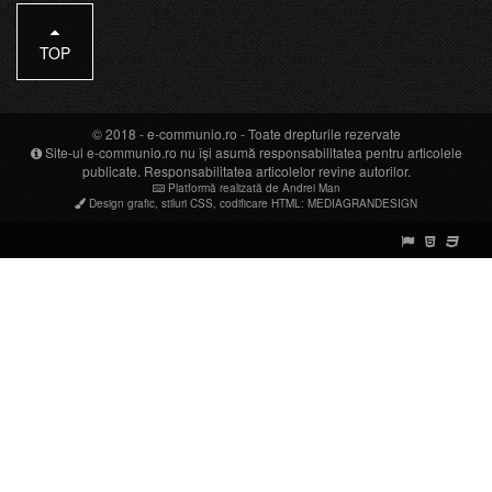
TOP
© 2018 -
e-communio.ro
- Toate drepturile rezervate
Site-ul e-communio.ro nu își asumă responsabilitatea pentru articolele
publicate. Responsabilitatea articolelor revine autorilor.
Platformă realizată de Andrei Man
Design grafic
,
stiluri CSS
,
codificare HTML
:
MEDIAGRANDESIGN