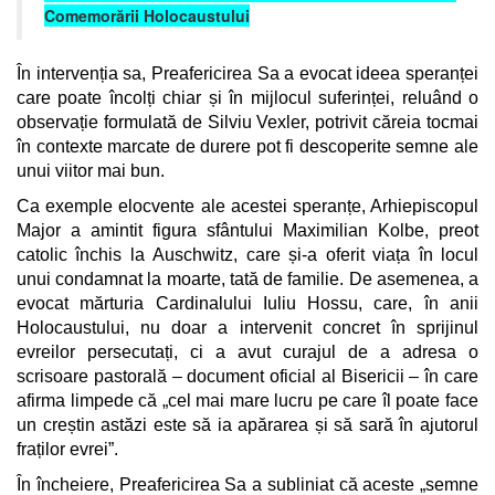
Comemorării Holocaustului
În intervenția sa, Preafericirea Sa a evocat ideea speranței
care poate încolți chiar și în mijlocul suferinței, reluând o
observație formulată de
Silviu Vexler
, potrivit căreia tocmai
în contexte marcate de durere pot fi descoperite semne ale
unui viitor mai bun.
Ca exemple elocvente ale acestei speranțe, Arhiepiscopul
Major a amintit figura sfântului
Maximilian Kolbe
, preot
catolic închis la
Auschwitz
, care și-a oferit viața în locul
unui condamnat la moarte, tată de familie. De asemenea, a
evocat mărturia Cardinalului
Iuliu Hossu
, care, în anii
Holocaustului, nu doar a intervenit concret în sprijinul
evreilor persecutați, ci a avut curajul de a adresa o
scrisoare pastorală – document oficial al Bisericii – în care
afirma limpede că „cel mai mare lucru pe care îl poate face
un creștin astăzi este să ia apărarea și să sară în ajutorul
fraților evrei”.
În încheiere, Preafericirea Sa a subliniat că aceste „semne