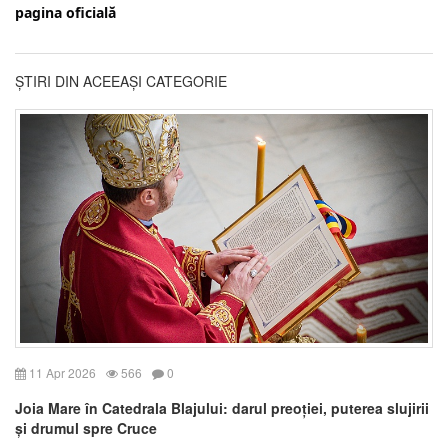
pagina oficială
ȘTIRI DIN ACEEAȘI CATEGORIE
11 Apr 2026
566
0
Joia Mare în Catedrala Blajului: darul preoției, puterea slujirii
și drumul spre Cruce