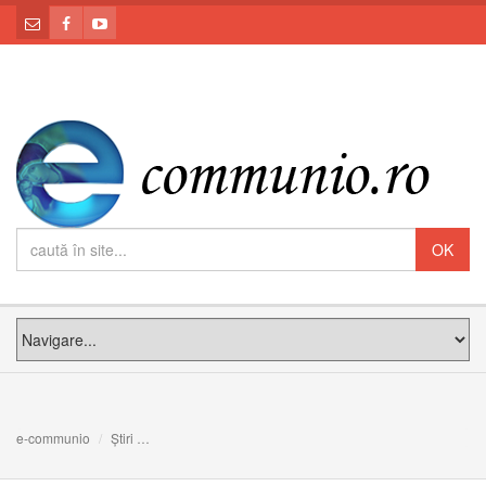
e-communio
Știri
PF Claudiu la comemorarea Holocaustului, la Templul Co