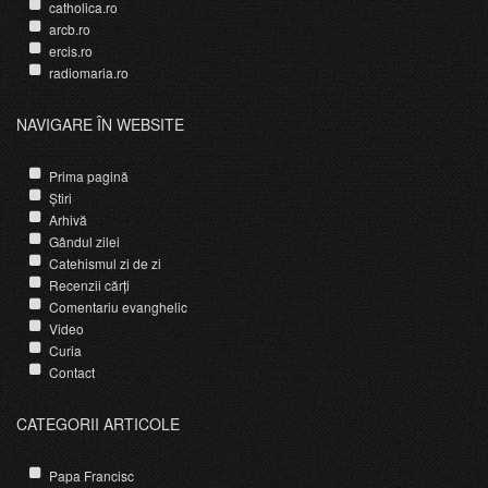
catholica.ro
arcb.ro
ercis.ro
radiomaria.ro
NAVIGARE ÎN WEBSITE
Prima pagină
Știri
Arhivă
Gândul zilei
Catehismul zi de zi
Recenzii cărți
Comentariu evanghelic
Video
Curia
Contact
CATEGORII ARTICOLE
Papa Francisc