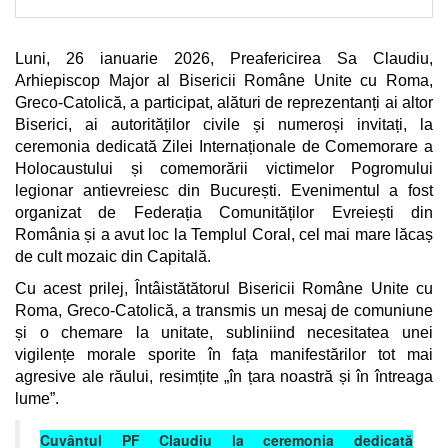
Luni, 26 ianuarie 2026, Preafericirea Sa
Claudiu
,
Arhiepiscop Major al Bisericii Române Unite cu Roma,
Greco-Catolică, a participat, alături de reprezentanți ai altor
Biserici, ai autorităților civile și numeroși invitați, la
ceremonia dedicată Zilei Internaționale de Comemorare a
Holocaustului și comemorării victimelor Pogromului
legionar antievreiesc din București. Evenimentul a fost
organizat de
Federația Comunităților Evreiești din
România
și a avut loc la
Templul Coral
, cel mai mare lăcaș
de cult mozaic din Capitală.
Cu acest prilej, Întâistătătorul Bisericii Române Unite cu
Roma, Greco-Catolică, a transmis un mesaj de comuniune
și o chemare la unitate, subliniind necesitatea unei
vigilențe morale sporite în fața manifestărilor tot mai
agresive ale răului, resimțite „în țara noastră și în întreaga
lume”.
Cuvântul PF Claudiu la ceremonia dedicată