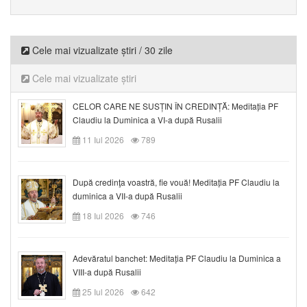
Cele mai vizualizate știri / 30 zile
Cele mai vizualizate știri
CELOR CARE NE SUSȚIN ÎN CREDINȚĂ: Meditația PF
Claudiu la Duminica a VI-a după Rusalii
11 Iul 2026
789
După credinţa voastră, fie vouă! Meditația PF Claudiu la
duminica a VII-a după Rusalii
18 Iul 2026
746
Adevăratul banchet: Meditația PF Claudiu la Duminica a
VIII-a după Rusalii
25 Iul 2026
642