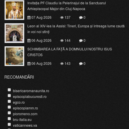
Invitația PF Claudiu la Pelerinajul de la Sanctuarul
Arhiepiscopal Major din Cluj-Napoca
07 Aug 2026
137
0
Leon al XIV-lea la Assisi: Tineri, Europa și întreaga lume caută
în voi noi sfinți
06 Aug 2026
144
0
SCHIMBAREA LA FAŢĂ A DOMNULUI NOSTRU ISUS
CRISTOS
06 Aug 2026
143
0
RECOMANDĂRI
bisericaromanaunita.ro
episcopiabucuresti.ro
egco.ro
episcopiamm.ro
pioromeno.com
bru-italia.eu
vaticannews.va