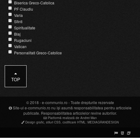
Biserica Greco-Catolica
PF Claudiu
Varia
Sfinti
Spiritualitate
Blaj
Rugaciuni
Vatican
Personalitati Greco-Catolice
TOP
© 2018 -
e-communio.ro
- Toate drepturile rezervate
Site-ul e-communio.ro nu își asumă responsabilitatea pentru articolele
publicate. Responsabilitatea articolelor revine autorilor.
Platformă realizată de Andrei Man
Design grafic
,
stiluri CSS
,
codificare HTML
:
MEDIAGRANDESIGN