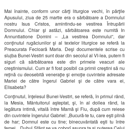
Mai înainte, conform unor cărţi liturgice vechi, în părţile
Apusului, ziua de 25 martie era o sărbătoare a Domnului
nostru Isus Cristos, amintindu-se vestirea Întrupării
Domnului. Chiar şi astăzi, sărbătoarea este numită In
Annuntiatione Domini – „La vestirea Domnului”, dar
conţinutul rugăciunilor şi al textelor liturgice se referă la
Preacurata Fecioară Maria. Deşi documentele scrise cu
slujba Bunei-Vestiri sunt doar din secolul al VI-lea, putem fi
siguri că sărbătoarea este din primele veacuri ale
creştinismului. Cum ar fi fost posibil ca primii creştini să nu
reţină cu deosebită veneraţie şi emoţie cuvintele adresate
Mariei de către îngerul Gabriel şi de către vara ei,
Elisabeta?
Conţinutul, înţelesul Bunei-Vestiri, se referă, în primul rând,
la Mesia, Mântuitorul aşteptat, şi, în al doilea rând, la
legătura intimă, vitală între Mamă şi Fiu, după cum reiese
din cuvintele îngerului Gabriel: „Bucură-te tu, care eşti plină
de har; Domnul este cu tine; binecuvântată eşti tu între
femei... Duhul Sfânt se va coborî asupra ta şi puterea Celui