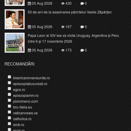
05 Aug 2026
430
0
50 de ani de la asasinarea părintelui Vasile Zăpârțan
05 Aug 2026
167
0
Papa Leon al XIV-lea va vizita Uruguay, Argentina și Peru
între 6 și 17 noiembrie 2026
05 Aug 2026
173
0
RECOMANDĂRI
bisericaromanaunita.ro
episcopiabucuresti.ro
egco.ro
episcopiamm.ro
pioromeno.com
bru-italia.eu
vaticannews.va
catholica.ro
arcb.ro
ercis.ro