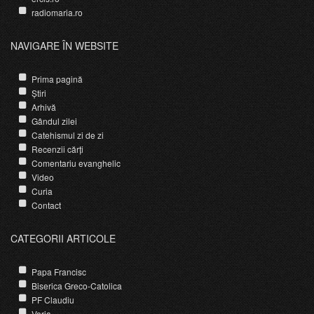
radiomaria.ro
NAVIGARE ÎN WEBSITE
Prima pagină
Știri
Arhivă
Gândul zilei
Catehismul zi de zi
Recenzii cărți
Comentariu evanghelic
Video
Curia
Contact
CATEGORII ARTICOLE
Papa Francisc
Biserica Greco-Catolica
PF Claudiu
Varia