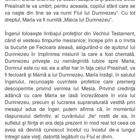
Preaînalt te va umbri; pentru aceasta, copilul sfânt care se
va naşte din tine se va numi Fiul lui Dumnezeu”. Cu tot
dreptul, Maria va fi numită „Maica lui Dumnezeu”.
Îngerul foloseşte limbajul profeţilor din Vechiul Testament,
când ei vesteau timpurile mesianice; începe prin a o invita
la bucurie pe Fecioara aleasă, asigurând-o de ajutorul lui
Dumnezeu în împlinirea misiunii la care a fost chemată.
Dumnezeu priveşte cu nemărginită iubire spre Maria;
Domnul este cu ea; ea a aflat har în faţa celui Preaînalt, va
fi fecioară şi Mamă a lui Dumnezeu. Maria însăşi, în salutul
îngerului, recunoaşte cuvintele profetice care premerg
descoperirile privind venirea lui Mesia. Privind credinţa
adâncă cu care Maria se lasă încrezătoare în voia lui
Dumnezeu, precum şi lucrarea supranaturală vestită prin
mesajul adus de înger, putem afirma că, în momentul
răspunsului definitiv, al cuvântului „fie” rostit de ea, în
sufletul şi fiinţa ei era deja prezent în mod real tot ceea ce
avea să devină cunoscut încetul cu încetul de-a lungul
întregii sale vieţi, datorită legăturii cu Fiul ei divin.