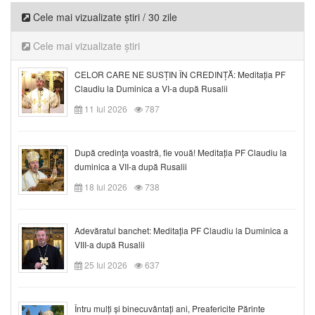
Cele mai vizualizate știri / 30 zile
Cele mai vizualizate știri
CELOR CARE NE SUSȚIN ÎN CREDINȚĂ: Meditația PF
Claudiu la Duminica a VI-a după Rusalii
11 Iul 2026
787
După credinţa voastră, fie vouă! Meditația PF Claudiu la
duminica a VII-a după Rusalii
18 Iul 2026
738
Adevăratul banchet: Meditația PF Claudiu la Duminica a
VIII-a după Rusalii
25 Iul 2026
637
Întru mulți și binecuvântați ani, Preafericite Părinte