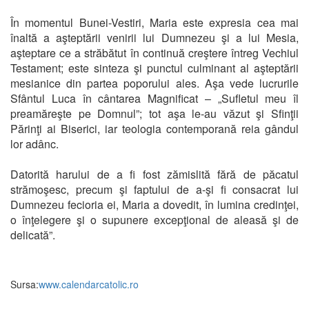
În momentul Bunei-Vestiri, Maria este expresia cea mai
înaltă a aşteptării venirii lui Dumnezeu şi a lui Mesia,
aşteptare ce a străbătut în continuă creştere întreg Vechiul
Testament; este sinteza şi punctul culminant al aşteptării
mesianice din partea poporului ales. Aşa vede lucrurile
Sfântul Luca în cântarea Magnificat – „Sufletul meu îl
preamăreşte pe Domnul”; tot aşa le-au văzut şi Sfinţii
Părinţi ai Biserici, iar teologia contemporană reia gândul
lor adânc.
Datorită harului de a fi fost zămislită fără de păcatul
strămoşesc, precum şi faptului de a-şi fi consacrat lui
Dumnezeu fecioria ei, Maria a dovedit, în lumina credinţei,
o înţelegere şi o supunere excepţional de aleasă şi de
delicată”.
Sursa:
www.calendarcatolic.ro