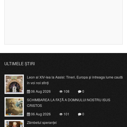
ULTIMELE ȘTIRI
Leon al XIV-lea la Assisi: Tineri, Europa și întreaga lume caută
în voi noi sfinți
06 Aug 2026
108
0
SCHIMBAREA LA FAŢĂ A DOMNULUI NOSTRU ISUS
CRISTOS
06 Aug 2026
101
0
Zâmbetul speranței