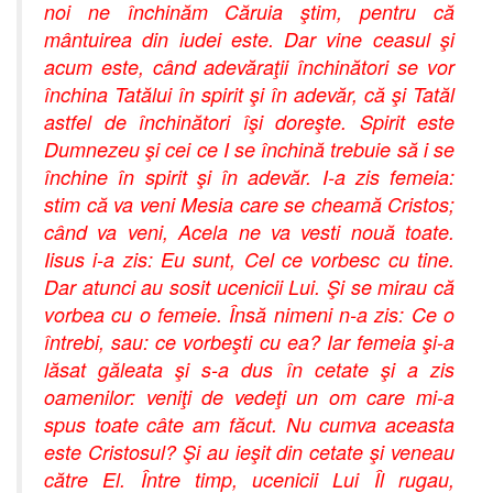
noi ne închinăm Căruia ştim, pentru că
mântuirea din iudei este. Dar vine ceasul şi
acum este, când adevăraţii închinători se vor
închina Tatălui în spirit şi în adevăr, că şi Tatăl
astfel de închinători îşi doreşte. Spirit este
Dumnezeu şi cei ce I se închină trebuie să i se
închine în spirit şi în adevăr. I-a zis femeia:
stim că va veni Mesia care se cheamă Cristos;
când va veni, Acela ne va vesti nouă toate.
Iisus i-a zis: Eu sunt, Cel ce vorbesc cu tine.
Dar atunci au sosit ucenicii Lui. Şi se mirau că
vorbea cu o femeie. Însă nimeni n-a zis: Ce o
întrebi, sau: ce vorbeşti cu ea? Iar femeia şi-a
lăsat găleata şi s-a dus în cetate şi a zis
oamenilor: veniţi de vedeţi un om care mi-a
spus toate câte am făcut. Nu cumva aceasta
este Cristosul? Şi au ieşit din cetate şi veneau
către El. Între timp, ucenicii Lui Îl rugau,