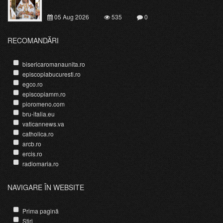
05 Aug 2026
535
0
RECOMANDĂRI
bisericaromanaunita.ro
episcopiabucuresti.ro
egco.ro
episcopiamm.ro
pioromeno.com
bru-italia.eu
vaticannews.va
catholica.ro
arcb.ro
ercis.ro
radiomaria.ro
NAVIGARE ÎN WEBSITE
Prima pagină
Știri