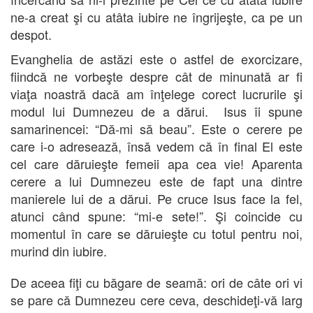
ne-a creat şi cu atâta iubire ne îngrijeşte, ca pe un
despot.
Evanghelia de astăzi este o astfel de exorcizare,
fiindcă ne vorbeşte despre cât de minunată ar fi
viaţa noastră dacă am înţelege corect lucrurile şi
modul lui Dumnezeu de a dărui. Isus îi spune
samarinencei: “Dă-mi să beau”. Este o cerere pe
care i-o adresează, însă vedem că în final El este
cel care dăruieşte femeii apa cea vie! Aparenta
cerere a lui Dumnezeu este de fapt una dintre
manierele lui de a dărui. Pe cruce Isus face la fel,
atunci când spune: “mi-e sete!”. Şi coincide cu
momentul în care se dăruieşte cu totul pentru noi,
murind din iubire.
De aceea fiţi cu băgare de seamă: ori de câte ori vi
se pare că Dumnezeu cere ceva, deschideţi-vă larg