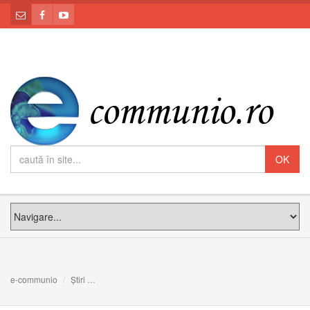
e-communio
Știri
Dacă am cunoaşte felul în care Dumnezeu dăruieşte: Me