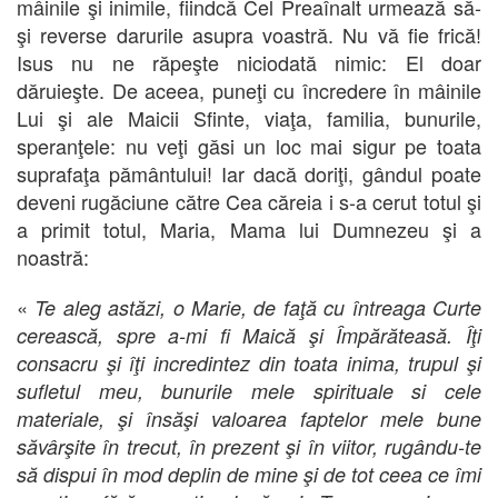
mâinile şi inimile, fiindcă Cel Preaînalt urmează să-
şi reverse darurile asupra voastră. Nu vă fie frică!
Isus nu ne răpeşte niciodată nimic: El doar
dăruieşte. De aceea, puneţi cu încredere în mâinile
Lui şi ale Maicii Sfinte, viaţa, familia, bunurile,
speranţele: nu veţi găsi un loc mai sigur pe toata
suprafaţa pământului! Iar dacă doriţi, gândul poate
deveni rugăciune către Cea căreia i s-a cerut totul şi
a primit totul, Maria, Mama lui Dumnezeu şi a
noastră:
«
Te aleg astăzi, o Marie, de faţă cu întreaga Curte
cerească, spre a-mi fi Maică şi Împărăteasă. Îţi
consacru şi îţi incredintez din toata inima, trupul şi
sufletul meu, bunurile mele spirituale si cele
materiale, şi însăşi valoarea faptelor mele bune
săvârşite în trecut, în prezent şi în viitor, rugându-te
să dispui în mod deplin de mine şi de tot ceea ce îmi