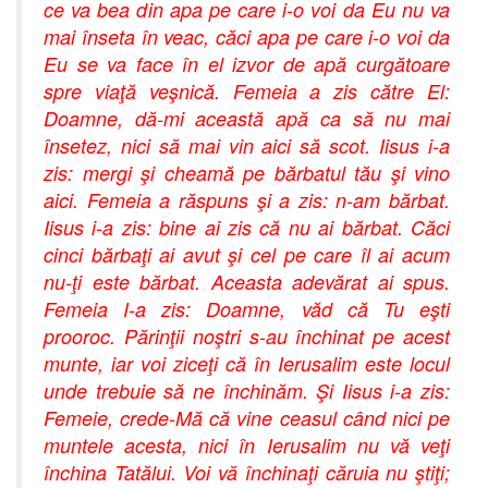
ce va bea din apa pe care i-o voi da Eu nu va
mai înseta în veac, căci apa pe care i-o voi da
Eu se va face în el izvor de apă curgătoare
spre viaţă veşnică. Femeia a zis către El:
Doamne, dă-mi această apă ca să nu mai
însetez, nici să mai vin aici să scot. Iisus i-a
zis: mergi şi cheamă pe bărbatul tău şi vino
aici. Femeia a răspuns şi a zis: n-am bărbat.
Iisus i-a zis: bine ai zis că nu ai bărbat. Căci
cinci bărbaţi ai avut şi cel pe care îl ai acum
nu-ţi este bărbat. Aceasta adevărat ai spus.
Femeia I-a zis: Doamne, văd că Tu eşti
prooroc. Părinţii noştri s-au închinat pe acest
munte, iar voi ziceţi că în Ierusalim este locul
unde trebuie să ne închinăm. Şi Iisus i-a zis:
Femeie, crede-Mă că vine ceasul când nici pe
muntele acesta, nici în Ierusalim nu vă veţi
închina Tatălui. Voi vă închinaţi căruia nu ştiţi;