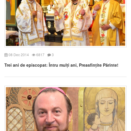
08 Dec 2014
6817
3
Trei ani de episcopat: Întru mulți ani, Preasfințite Părinte!