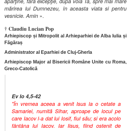
aparţine, fără excepţie, după voia Ta, spre mai mare
mărirea lui Dumnezeu, în aceasta viata si pentru
».
vesnicie. Amin
† Claudiu Lucian Pop
Arhiepiscop și Mitropolit al Arhieparhiei de Alba Iulia și
Făgăraș
Administrator al Eparhiei de Cluj-Gherla
Arhiepiscop Major al Bisericii Române Unite cu Roma,
Greco-Catolică
Ev Io 4,5-42
"În vremea aceea a venit Isus la o cetate a
Samariei, numită Sihar, aproape de locul pe
care Iacov l-a dat lui Iosif, fiul său; si era acolo
fântâna lui Iacov. Iar Iisus, fiind ostenit de