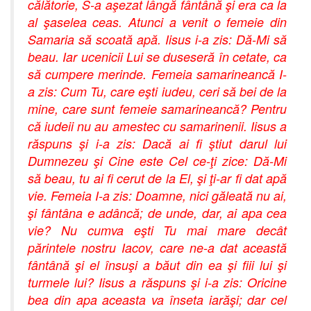
călătorie, S-a aşezat lângă fântână şi era ca la
al şaselea ceas. Atunci a venit o femeie din
Samaria să scoată apă. Iisus i-a zis: Dă-Mi să
beau. Iar ucenicii Lui se duseseră în cetate, ca
să cumpere merinde. Femeia samarineancă I-
a zis: Cum Tu, care eşti iudeu, ceri să bei de la
mine, care sunt femeie samarineancă? Pentru
că iudeii nu au amestec cu samarinenii. Iisus a
răspuns şi i-a zis: Dacă ai fi ştiut darul lui
Dumnezeu şi Cine este Cel ce-ţi zice: Dă-Mi
să beau, tu ai fi cerut de la El, şi ţi-ar fi dat apă
vie. Femeia I-a zis: Doamne, nici găleată nu ai,
şi fântâna e adâncă; de unde, dar, ai apa cea
vie? Nu cumva eşti Tu mai mare decât
părintele nostru Iacov, care ne-a dat această
fântână şi el însuşi a băut din ea şi fiii lui şi
turmele lui? Iisus a răspuns şi i-a zis: Oricine
bea din apa aceasta va înseta iarăşi; dar cel