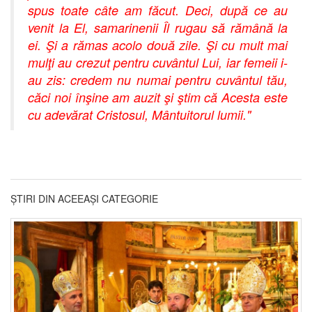
spus toate câte am făcut. Deci, după ce au
venit la El, samarinenii Îl rugau să rămână la
ei. Şi a rămas acolo două zile. Şi cu mult mai
mulţi au crezut pentru cuvântul Lui, iar femeii i-
au zis: credem nu numai pentru cuvântul tău,
căci noi înşine am auzit şi ştim că Acesta este
cu adevărat Cristosul, Mântuitorul lumii."
ȘTIRI DIN ACEEAȘI CATEGORIE