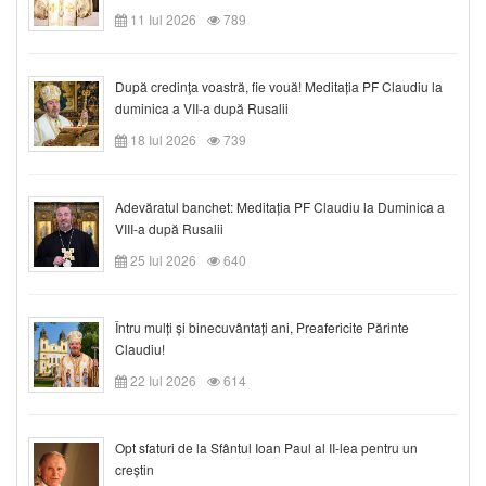
11 Iul 2026
789
După credinţa voastră, fie vouă! Meditația PF Claudiu la
duminica a VII-a după Rusalii
18 Iul 2026
739
Adevăratul banchet: Meditația PF Claudiu la Duminica a
VIII-a după Rusalii
25 Iul 2026
640
Întru mulți și binecuvântați ani, Preafericite Părinte
Claudiu!
22 Iul 2026
614
Opt sfaturi de la Sfântul Ioan Paul al II-lea pentru un
creștin