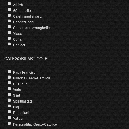
Arhivă
Gândul zilei
Catehismul zi de zi
Recenzii cărți
Comentariu evanghelic
Video
Curia
Contact
CATEGORII ARTICOLE
Papa Francisc
Biserica Greco-Catolica
PF Claudiu
Varia
Sfinti
Spiritualitate
Blaj
Rugaciuni
Vatican
Personalitati Greco-Catolice