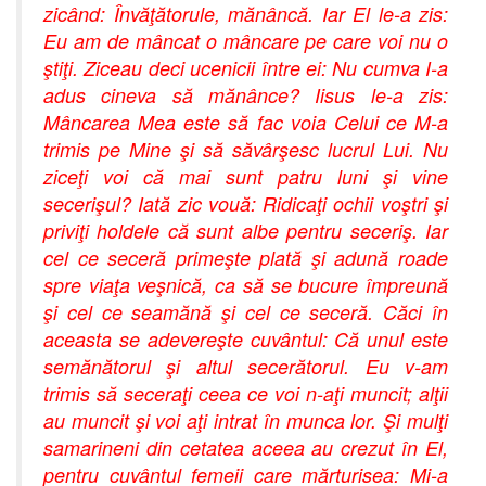
zicând: Învăţătorule, mănâncă. Iar El le-a zis:
Eu am de mâncat o mâncare pe care voi nu o
ştiţi. Ziceau deci ucenicii între ei: Nu cumva I-a
adus cineva să mănânce? Iisus le-a zis:
Mâncarea Mea este să fac voia Celui ce M-a
trimis pe Mine şi să săvârşesc lucrul Lui. Nu
ziceţi voi că mai sunt patru luni şi vine
secerişul? Iată zic vouă: Ridicaţi ochii voştri şi
priviţi holdele că sunt albe pentru seceriş. Iar
cel ce seceră primeşte plată şi adună roade
spre viaţa veşnică, ca să se bucure împreună
şi cel ce seamănă şi cel ce seceră. Căci în
aceasta se adevereşte cuvântul: Că unul este
semănătorul şi altul secerătorul. Eu v-am
trimis să seceraţi ceea ce voi n-aţi muncit; alţii
au muncit şi voi aţi intrat în munca lor. Şi mulţi
samarineni din cetatea aceea au crezut în El,
pentru cuvântul femeii care mărturisea: Mi-a