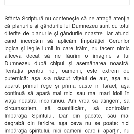
Sfânta Scriptură nu conteneşte să ne atragă atenţia
că planurile şi gândurile lui Dumnezeu sunt cu totul
diferite de planurile şi gândurile noastre. Iar atunci
când încercăm să aplicăm Împărăţiei Cerurilor
logica şi legile lumii în care trăim, nu facem nimic
altceva decât să ne făurim o imagine a lui
Dumnezeu după chipul şi asemănarea noastră.
Tentaţia pentru noi, oamenii, este extrem de
puternică: aşa s-a născut viţelul de aur, aşa au
apărut primul rege şi prima oaste în Israel, aşa
continuă să apară mai mici sau mai mari idoli în
viaţa noastră încontinuu. Am vrea să atingem, să
circumscriem, să cuantificăm, să controlăm
Împărăţia Spiritului. Dar din păcate, sau mai
degrabă din fericire, aşa ceva nu se poate: nici
împăraţia spiritului, nici oamenii care îi aparţin, nu