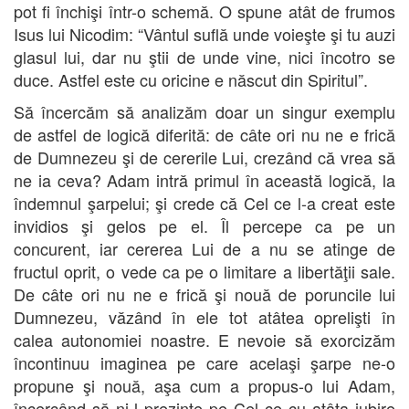
pot fi închişi într-o schemă. O spune atât de frumos
Isus lui Nicodim: “Vântul suflă unde voieşte şi tu auzi
glasul lui, dar nu ştii de unde vine, nici încotro se
duce. Astfel este cu oricine e născut din Spiritul”.
Să încercăm să analizăm doar un singur exemplu
de astfel de logică diferită: de câte ori nu ne e frică
de Dumnezeu şi de cererile Lui, crezând că vrea să
ne ia ceva? Adam intră primul în această logică, la
îndemnul şarpelui; şi crede că Cel ce l-a creat este
invidios şi gelos pe el. Îl percepe ca pe un
concurent, iar cererea Lui de a nu se atinge de
fructul oprit, o vede ca pe o limitare a libertăţii sale.
De câte ori nu ne e frică şi nouă de poruncile lui
Dumnezeu, văzând în ele tot atâtea oprelişti în
calea autonomiei noastre. E nevoie să exorcizăm
încontinuu imaginea pe care acelaşi şarpe ne-o
propune şi nouă, aşa cum a propus-o lui Adam,
încercând să ni-l prezinte pe Cel ce cu atâta iubire