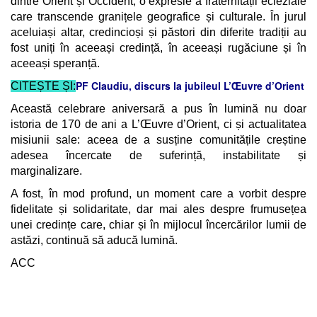
dintre Orient și Occident, o expresie a fraternității ecleziale
care transcende granițele geografice și culturale. În jurul
aceluiași altar, credincioși și păstori din diferite tradiții au
fost uniți în aceeași credință, în aceeași rugăciune și în
aceeași speranță.
PF Claudiu, discurs la jubileul L’Œuvre d’Orient
CITEȘTE ȘI:
Această celebrare aniversară a pus în lumină nu doar
istoria de 170 de ani a L’Œuvre d’Orient, ci și actualitatea
misiunii sale: aceea de a susține comunitățile creștine
adesea încercate de suferință, instabilitate și
marginalizare.
A fost, în mod profund, un moment care a vorbit despre
fidelitate și solidaritate, dar mai ales despre frumusețea
unei credințe care, chiar și în mijlocul încercărilor lumii de
astăzi, continuă să aducă lumină.
ACC