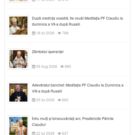
După credinţa voastră, fie vouă! Meditația PF Claudiu la
duminica a VII-a după Rusalii
18 Iul 2026
768
Zâmbetul speranței
05 Aug 2026
685
Adevăratul banchet: Meditația PF Claudiu la Duminica a
VIII-a după Rusalii
25 Iul 2026
662
Întru mulți și binecuvântați ani, Preafericite Părinte
Claudiu!
22 Iul 2026
637