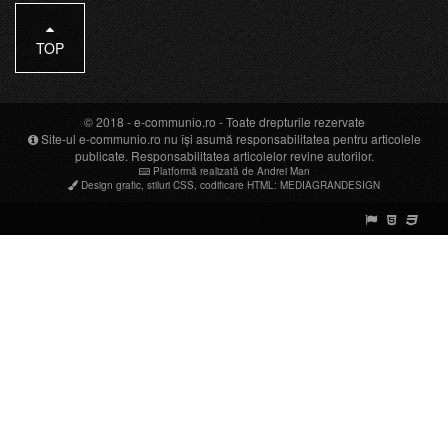
TOP
© 2018 -
e-communio.ro
- Toate drepturile rezervate
Site-ul e-communio.ro nu își asumă responsabilitatea pentru articolele
publicate. Responsabilitatea articolelor revine autorilor.
Platformă realizată de Andrei Man
Design grafic
,
stiluri CSS
,
codificare HTML
:
MEDIAGRANDESIGN