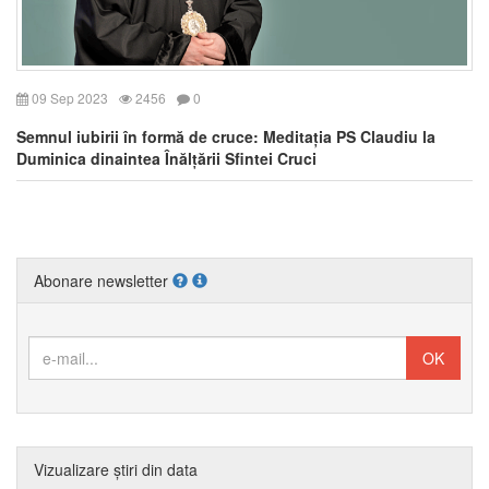
09 Sep 2023
2456
0
Semnul iubirii în formă de cruce: Meditația PS Claudiu la
Duminica dinaintea Înălțării Sfintei Cruci
Abonare newsletter
Vizualizare știri din data