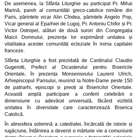
De asemenea, la Sfânta Liturghie au participat Pr. Mihai
Marină, paroh al comunității greco-catolice române din
Paris, părintele vicar Alin Cîndea, părintele Angelo Pop,
Vicar general al Eparhiei de Lugoj, Pr. Antoniu Chifor și Pr.
Victor Ostropel, alături de două surori din Congregația
Maicii Domnului, prezența lor exprimând unitatea și
vitalitatea acestei comunități ecleziale în inima capitalei
franceze.
Sfânta Liturghie a fost prezidată de Cardinalul Claudio
Gugerotti, Prefect al Dicasterului pentru Bisericile
Orientale, în prezența Monseniorului Laurent Ulrich,
Arhiepiscopul Parisului, reunind la Notre-Dame peste 150
de patriarhi, episcopi și preoți ai Bisericilor Orientale.
Această amplă participare a conferit celebrării o
dimensiune cu adevărat universală, făcând vizibilă
unitatea în diversitate care caracterizează Biserica
Catolică.
În atmosfera solemnă a catedralei, încărcată de istorie și
rugăciune, întâlnirea a devenit o mărturie vie a comuniunii