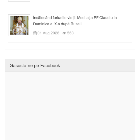
Încălecând furtunile vieții: Meditația PF Claudiu la
Duminica a IX-a după Rusalii
01 Aug 2026
563
Gaseste-ne pe Facebook