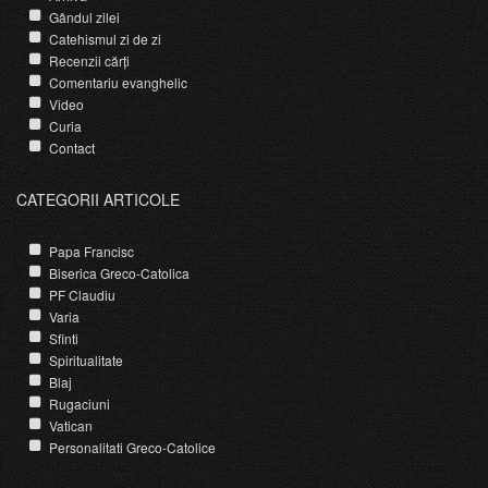
Gândul zilei
Catehismul zi de zi
Recenzii cărți
Comentariu evanghelic
Video
Curia
Contact
CATEGORII ARTICOLE
Papa Francisc
Biserica Greco-Catolica
PF Claudiu
Varia
Sfinti
Spiritualitate
Blaj
Rugaciuni
Vatican
Personalitati Greco-Catolice