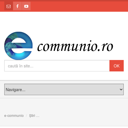
e-communio
Știri
PF Claudiu, la Notre-Dame din Paris, la 170 de ani de l