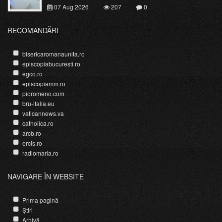
07 Aug 2026
207
0
RECOMANDĂRI
bisericaromanaunita.ro
episcopiabucuresti.ro
egco.ro
episcopiamm.ro
pioromeno.com
bru-italia.eu
vaticannews.va
catholica.ro
arcb.ro
ercis.ro
radiomaria.ro
NAVIGARE ÎN WEBSITE
Prima pagină
Știri
Arhivă