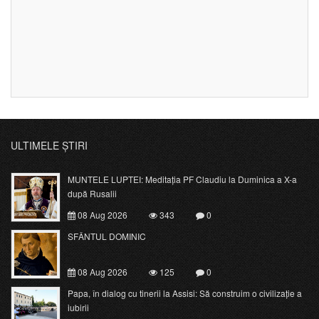
ULTIMELE ȘTIRI
MUNTELE LUPTEI: Meditația PF Claudiu la Duminica a X-a
după Rusalii
08 Aug 2026
343
0
SFÂNTUL DOMINIC
08 Aug 2026
125
0
Papa, în dialog cu tinerii la Assisi: Să construim o civilizație a
iubirii