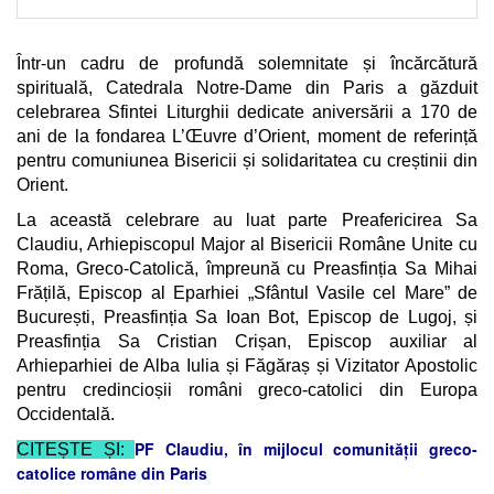
Într-un cadru de profundă solemnitate și încărcătură
spirituală, Catedrala Notre-Dame din Paris a găzduit
celebrarea Sfintei Liturghii dedicate aniversării a 170 de
ani de la fondarea L’Œuvre d’Orient, moment de referință
pentru comuniunea Bisericii și solidaritatea cu creștinii din
Orient.
La această celebrare au luat parte Preafericirea Sa
Claudiu, Arhiepiscopul Major al Bisericii Române Unite cu
Roma, Greco-Catolică, împreună cu Preasfinția Sa Mihai
Frățilă, Episcop al Eparhiei „Sfântul Vasile cel Mare” de
București, Preasfinția Sa Ioan Bot, Episcop de Lugoj, și
Preasfinția Sa Cristian Crișan, Episcop auxiliar al
Arhieparhiei de Alba Iulia și Făgăraș și Vizitator Apostolic
pentru credincioșii români greco-catolici din Europa
Occidentală.
PF Claudiu, în mijlocul comunității greco-
CITEȘTE ȘI:
catolice române din Paris